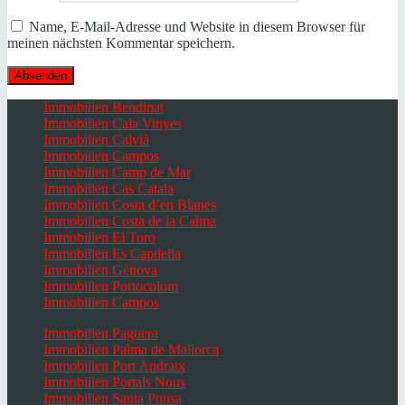
Name, E-Mail-Adresse und Website in diesem Browser für
meinen nächsten Kommentar speichern.
Immobilien Bendinat
Immobilien Cala Vinyes
Immobilien Calvià
Immobilien Campos
Immobilien Camp de Mar
Immobilien Cas Catala
Immobilien Costa d’en Blanes
Immobilien Costa de la Calma
Immobilien El Toro
Immobilien Es Capdella
Immobilien Génova
Immobilien Portocolom
Immobilien Campos
Immobilien Paguera
Immobilien Palma de Mallorca
Immobilien Port Andratx
Immobilien Portals Nous
Immobilien Santa Ponsa