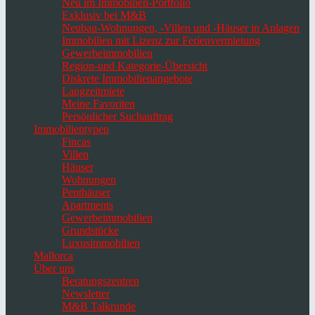
Neu im Immobilien-Portfolio
Exklusiv bei M&B
Neubau-Wohnungen, -Villen und -Häuser in Anlagen
Immobilien mit Lizenz zur Ferienvermietung
Gewerbeimmobilien
Region-und Kategorie-Übersicht
Diskrete Immobilienangebote
Langzeitmiete
Meine Favoriten
Persönlicher Suchauftrag
Immobilientypen
Fincas
Villen
Häuser
Wohnungen
Penthäuser
Apartments
Gewerbeimmobilien
Grundstücke
Luxusimmobilien
Mallorca
Über uns
Beratungszentren
Newsletter
M&B Talkrunde