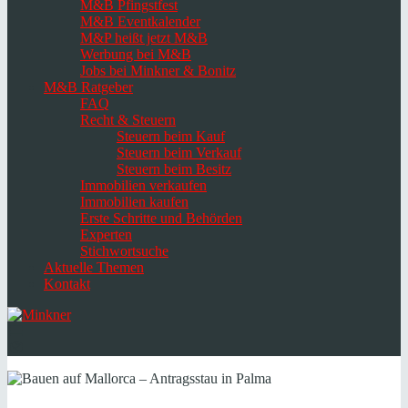
M&B Pfingstfest
M&B Eventkalender
M&P heißt jetzt M&B
Werbung bei M&B
Jobs bei Minkner & Bonitz
M&B Ratgeber
FAQ
Recht & Steuern
Steuern beim Kauf
Steuern beim Verkauf
Steuern beim Besitz
Immobilien verkaufen
Immobilien kaufen
Erste Schritte und Behörden
Experten
Stichwortsuche
Aktuelle Themen
Kontakt
Navigation
umschalten
Select
language