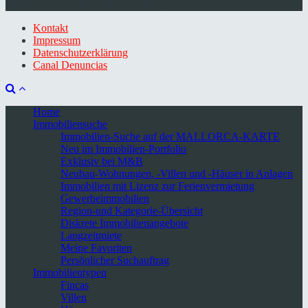
© 2026 Minkner & Bonitz S.L. | Mallorca
Kontakt
Impressum
Datenschutzerklärung
Canal Denuncias
Home
Immobiliensuche
Immobilien-Suche auf der MALLORCA-KARTE
Neu im Immobilien-Portfolio
Exklusiv bei M&B
Neubau-Wohnungen, -Villen und -Häuser in Anlagen
Immobilien mit Lizenz zur Ferienvermietung
Gewerbeimmobilien
Region-und Kategorie-Übersicht
Diskrete Immobilienangebote
Langzeitmiete
Meine Favoriten
Persönlicher Suchauftrag
Immobilientypen
Fincas
Villen