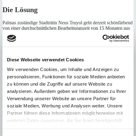
Die Lösung
Palmas zuständige Stadträtin Neus Truyol geht derzeit schönfärbend
von einer durchschnittlichen Bearbeitungszeit von 15 Monaten aus
und macht einen Personalmangel dafür verantwortlich. Sie
verschweigt dabei, dass das Gesetz für die Erledigung einer
Baugenehmigung eine Frist von drei Monaten vorsieht und der
jetzige Zustand nicht neu ist, sondern schon einige Jahre andauert.
Truyol weist allerdings darauf hin, dass die Abteilung für
Diese Webseite verwendet Cookies
Raumplanung in Palmas Rathaus in diesem Jahr über 500.000 €
höhere Haushaltsmittelverfügen und zusätzliches Personal einstellen
Wir verwenden Cookies, um Inhalte und Anzeigen zu
könne. Zu wenig, sagen die Experten. Die zusätzlichen Mittel
personalisieren, Funktionen für soziale Medien anbieten
reichten bei weitem nicht aus, die Altbestände der nicht erledigten
Anträge abzuarbeiten.
zu können und die Zugriffe auf unsere Website zu
analysieren. Außerdem geben wir Informationen zu Ihrer
Weitere Infos erhalten Sie auf dieser Seite:
Bauen auf Mallorca
Verwendung unserer Website an unsere Partner für
Update vom 13.11.2020
soziale Medien, Werbung und Analysen weiter. Unsere
Partner führen diese Informationen möglicherweise mit
Da sich seit Februar 2020 bei der verzögerlichen Bearbeitung von
weiteren Daten zusammen, die Sie ihnen bereitgestellt
Bauanträgen kaum Besserungen ergeben hat, ist nun der
haben oder die sie im Rahmen Ihrer Nutzung der Dienste
Branchenverband ACB noch einmal direkt bei der
gesammelt haben.
Ministerpräsidentin vorstellig geworden und hat sich über den