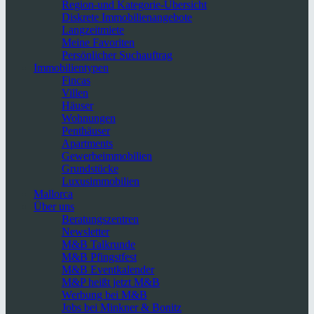
Region-und Kategorie-Übersicht
Diskrete Immobilienangebote
Langzeitmiete
Meine Favoriten
Persönlicher Suchauftrag
Immobilientypen
Fincas
Villen
Häuser
Wohnungen
Penthäuser
Apartments
Gewerbeimmobilien
Grundstücke
Luxusimmobilien
Mallorca
Über uns
Beratungszentren
Newsletter
M&B Talkrunde
M&B Pfingstfest
M&B Eventkalender
M&P heißt jetzt M&B
Werbung bei M&B
Jobs bei Minkner & Bonitz