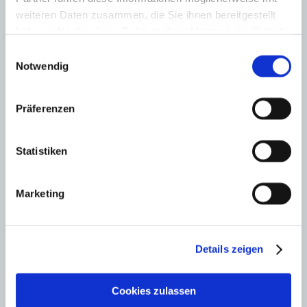
22. Juni 2026
weiteren Daten zusammen, die Sie ihnen bereitgestellt
Liebes Minkner-Team,
haben oder die sie im Rahmen Ihrer Nutzung der Dienste
gesammelt haben.
Einwilligungsauswahl
Danke für den Hinweis auf diese traditionelle Veranstaltung.
Notwendig
Das werden wir uns sehr gerne anschauen. Wir lesen auch
immer gerne Ihren höchst informativen newsletter. Damit sind
wir immer gut informiert, was wann und wo auf der Insel
stattfindet.
Präferenzen
Herzliche Grüßen an das Team
Irene Bulthaupt
Statistiken
Antworten
Kommentar schreiben
Marketing
Ihre E-Mail-Adresse wird nicht veröffentlicht.
Kommentar
*
Details zeigen
Cookies zulassen