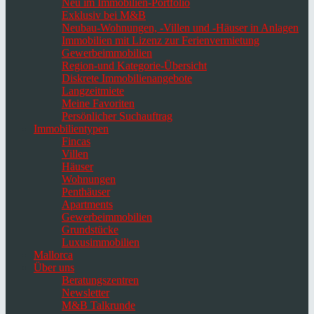
Neu im Immobilien-Portfolio
Exklusiv bei M&B
Neubau-Wohnungen, -Villen und -Häuser in Anlagen
Immobilien mit Lizenz zur Ferienvermietung
Gewerbeimmobilien
Region-und Kategorie-Übersicht
Diskrete Immobilienangebote
Langzeitmiete
Meine Favoriten
Persönlicher Suchauftrag
Immobilientypen
Fincas
Villen
Häuser
Wohnungen
Penthäuser
Apartments
Gewerbeimmobilien
Grundstücke
Luxusimmobilien
Mallorca
Über uns
Beratungszentren
Newsletter
M&B Talkrunde