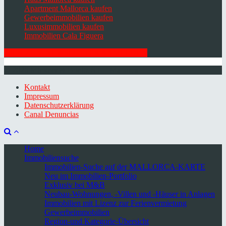
Apartment Mallorca kaufen
Gewerbeimmobilien kaufen
Luxusimmobilien kaufen
Immobilien Cala Figuera
HIER ZUM NEWSLETTER ANMELDEN
© 2026 Minkner & Bonitz S.L. | Mallorca
Kontakt
Impressum
Datenschutzerklärung
Canal Denuncias
Home
Immobiliensuche
Immobilien-Suche auf der MALLORCA-KARTE
Neu im Immobilien-Portfolio
Exklusiv bei M&B
Neubau-Wohnungen, -Villen und -Häuser in Anlagen
Immobilien mit Lizenz zur Ferienvermietung
Gewerbeimmobilien
Region-und Kategorie-Übersicht