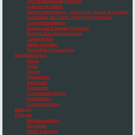
Neu im Immobilien-Portfolio
Exklusiv bei M&B
Neubau-Wohnungen, -Villen und -Häuser in Anlagen
Immobilien mit Lizenz zur Ferienvermietung
Gewerbeimmobilien
Region-und Kategorie-Übersicht
Diskrete Immobilienangebote
Langzeitmiete
Meine Favoriten
Persönlicher Suchauftrag
Immobilientypen
Fincas
Villen
Häuser
Wohnungen
Penthäuser
Apartments
Gewerbeimmobilien
Grundstücke
Luxusimmobilien
Mallorca
Über uns
Beratungszentren
Newsletter
M&B Talkrunde