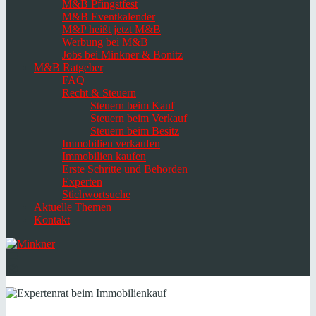
M&B Pfingstfest
M&B Eventkalender
M&P heißt jetzt M&B
Werbung bei M&B
Jobs bei Minkner & Bonitz
M&B Ratgeber
FAQ
Recht & Steuern
Steuern beim Kauf
Steuern beim Verkauf
Steuern beim Besitz
Immobilien verkaufen
Immobilien kaufen
Erste Schritte und Behörden
Experten
Stichwortsuche
Aktuelle Themen
Kontakt
Navigation
umschalten
Select
language