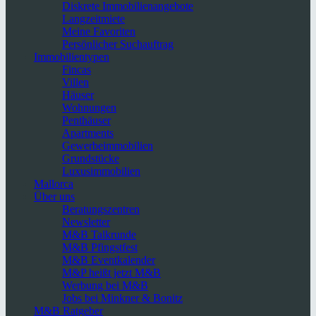
Diskrete Immobilienangebote
Langzeitmiete
Meine Favoriten
Persönlicher Suchauftrag
Immobilientypen
Fincas
Villen
Häuser
Wohnungen
Penthäuser
Apartments
Gewerbeimmobilien
Grundstücke
Luxusimmobilien
Mallorca
Über uns
Beratungszentren
Newsletter
M&B Talkrunde
M&B Pfingstfest
M&B Eventkalender
M&P heißt jetzt M&B
Werbung bei M&B
Jobs bei Minkner & Bonitz
M&B Ratgeber