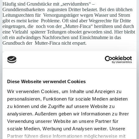
Häufig sind Grundstücke mit „servidumbres“ –
Grunddienstbarkeiten zugunsten Dritter belastet. Bei den üblichen
Leitungsrechten für Versorgungsträger wegen Wasser und Strom
gibt es meist keine Probleme. Oft sind aber Wegerechte für Dritte
eingetragen, die noch von der „Mutter-Finca“ herrühren und durch
eine Vielzahl späterer Teilungen obsolet geworden sind. Hier bleibt
oft ein aufwändiges Nachforschen und Einsichtnahme in das
Grundbuch der Mutter-Finca nicht erspart.
Bei einer weiteren „Generalklausel“, die besonders Banken bei
Zwangsverkäufen gern zum Vertragsinhalt machen wollen, sollten
alle Alarmglocken läuten. Sie lautet: „El comprador declara
expresamente conocer y aceptar la situatcion jurídica y urbanística –
der Käufer erklärt ausdrücklich, die juristische und urbanistische
Diese Webseite verwendet Cookies
Situation der Immobilie zu kennen und zu akzeptieren“. Diese
Klausel schneidet dem Käufer alle Einwendungen wegen
Wir verwenden Cookies, um Inhalte und Anzeigen zu
Rechtsmängeln, insbesondere im urbanistischen Bereich ab. Da
kann sich nachträglich herausstellen, dass das Grundstück überbaut
personalisieren, Funktionen für soziale Medien anbieten
ist, Gebäudeteile ohne Genehmigung errichtet wurden, das Haus
zu können und die Zugriffe auf unsere Website zu
gar im Naturschutzgebiet steht und eine Abriss-Verfügung droht: in
analysieren. Außerdem geben wir Informationen zu Ihrer
all diesen Fällen wird es bei der Vereinbarung dieser Generalklausel
kaum möglich sein, den Vertrag aufzulösen oder
Verwendung unserer Website an unsere Partner für
Schadenersatzansprüche geltend zu machen. Eine solche Klausel
soziale Medien, Werbung und Analysen weiter. Unsere
sollte deshalb nur unterzeichnet werden, wenn der Berater alle
Partner führen diese Informationen möglicherweise mit
Dokumente sorgsam geprüft hat.