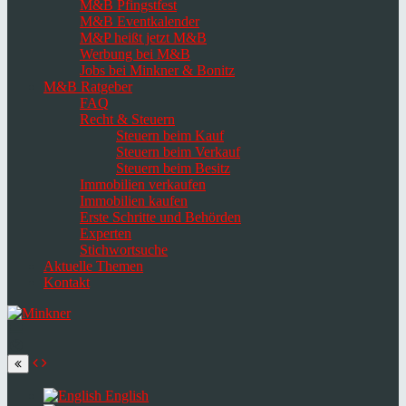
M&B Pfingstfest
M&B Eventkalender
M&P heißt jetzt M&B
Werbung bei M&B
Jobs bei Minkner & Bonitz
M&B Ratgeber
FAQ
Recht & Steuern
Steuern beim Kauf
Steuern beim Verkauf
Steuern beim Besitz
Immobilien verkaufen
Immobilien kaufen
Erste Schritte und Behörden
Experten
Stichwortsuche
Aktuelle Themen
Kontakt
Navigation
umschalten
Select
language
English