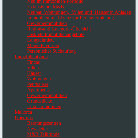
Neu im Immobilien-Portfolio
Exklusiv bei M&B
Neubau-Wohnungen, -Villen und -Häuser in Anlagen
Immobilien mit Lizenz zur Ferienvermietung
Gewerbeimmobilien
Region-und Kategorie-Übersicht
Diskrete Immobilienangebote
Langzeitmiete
Meine Favoriten
Persönlicher Suchauftrag
Immobilientypen
Fincas
Villen
Häuser
Wohnungen
Penthäuser
Apartments
Gewerbeimmobilien
Grundstücke
Luxusimmobilien
Mallorca
Über uns
Beratungszentren
Newsletter
M&B Talkrunde