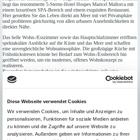
liegt das renommierte 5-Sterne-Hotel Hospes Maricel Mallorca mit
einem luxuriösen SPA-Bereich und einem exquisiten Restaurant.
Hier genießen Sie das Leben direkt am Meer mit viel Privatsphäre
und profitieren gleichzeitig von allen urbanen Annehmlichkeiten in
direkter Nähe.
Das helle Wohn-/Esszimmer sowie das Hauptschlafzimmer eröffnen
spektakuläre Ausblicke auf die Küste und das Meer und schaffen
eine unvergleichliche Wohnatmosphäre. Die großzügige Küche mit
Frühstückstresen könnte bei Bedarf zum Wohn-/Essbereich hin
geöffnet werden, um ein modernes, offenes Wohnkonzept zu
realisieren.
Besonders hervorzuheben ist die windgeschützte, teilweise
überdachte Terrasse, die nahezu ganzjährig genutzt werden kann.
Die Residenz umfasst nur drei Apartments und bietet einen schönen,
mediterranen Gemeinschaftsgarten sowie direkten Zugang zu einem
kleinen, ruhigen Strand, der fast ausschließlich von den Anwohnern
Diese Webseite verwendet Cookies
genutzt wird – ein privates Paradies, um das Meer und die Sonne
ungestört zu genießen.
Wir verwenden Cookies, um Inhalte und Anzeigen zu
personalisieren, Funktionen für soziale Medien anbieten
Zu Penthaus gehören eine private, geschlossene Garage sowie ein
PKW-Stellplatz.
zu können und die Zugriffe auf unsere Website zu
analysieren. Außerdem geben wir Informationen zu Ihrer
Wohn-/Esszimmer, Küche, 4 Schlafzimmer, 2 Bäder