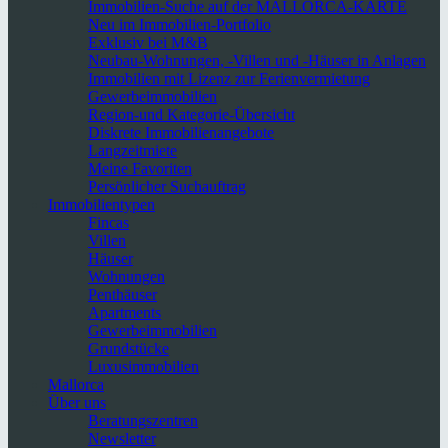
Immobilien-Suche auf der MALLORCA-KARTE
Neu im Immobilien-Portfolio
Exklusiv bei M&B
Neubau-Wohnungen, -Villen und -Häuser in Anlagen
Immobilien mit Lizenz zur Ferienvermietung
Gewerbeimmobilien
Region-und Kategorie-Übersicht
Diskrete Immobilienangebote
Langzeitmiete
Meine Favoriten
Persönlicher Suchauftrag
Immobilientypen
Fincas
Villen
Häuser
Wohnungen
Penthäuser
Apartments
Gewerbeimmobilien
Grundstücke
Luxusimmobilien
Mallorca
Über uns
Beratungszentren
Newsletter