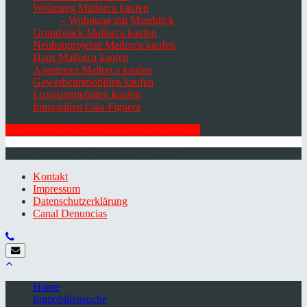
Wohnung Mallorca kaufen
– Wohnung mit Meerblick
Grundstück Mallorca kaufen
Neubauprojekte Mallorca kaufen
Haus Mallorca kaufen
Apartment Mallorca kaufen
Gewerbeimmobilien kaufen
Luxusimmobilien kaufen
Immobilien Cala Figuera
HIER ZUM NEWSLETTER ANMELDEN
© 2026 Minkner & Bonitz S.L. | Mallorca
Kontakt
Impressum
Datenschutzerklärung
Canal Denuncias
Home
Immobiliensuche