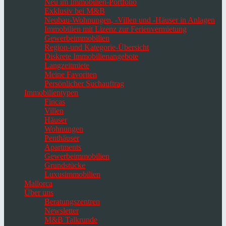
Neu im Immobilien-Portfolio
Exklusiv bei M&B
Neubau-Wohnungen, -Villen und -Häuser in Anlagen
Immobilien mit Lizenz zur Ferienvermietung
Gewerbeimmobilien
Region-und Kategorie-Übersicht
Diskrete Immobilienangebote
Langzeitmiete
Meine Favoriten
Persönlicher Suchauftrag
Immobilientypen
Fincas
Villen
Häuser
Wohnungen
Penthäuser
Apartments
Gewerbeimmobilien
Grundstücke
Luxusimmobilien
Mallorca
Über uns
Beratungszentren
Newsletter
M&B Talkrunde