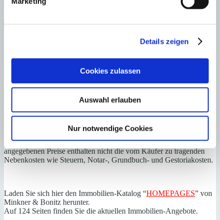
Marketing
G
Steuern beim Immobilienkauf auf Mallorca!
Details zeigen
Zuständiges Büro
OFICINA CENTRAL SANTA PONSA | Andrin Vögeli
Cookies zulassen
0034971695255
Haftungs- und Courtageklausel
Auswahl erlauben
Alle Angaben basieren auf Informationen und Daten, die uns vom
Verkäufer/Auftraggeber zur Verfügung gestellt wurden. Minkner &
Nur notwendige Cookies
Partner übernimmt keinerlei Garantie für Vollständigkeit, Richtigkeit
und Aktualität der Angaben und Legalität der Immobilie. Die
angegebenen Preise enthalten nicht die vom Käufer zu tragenden
Nebenkosten wie Steuern, Notar-, Grundbuch- und Gestoriakosten.
Laden Sie sich hier den Immobilien-Katalog “
HOMEPAGES
” von
Minkner & Bonitz herunter.
Auf 124 Seiten finden Sie die aktuellen Immobilien-Angebote.