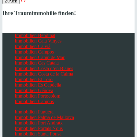
Zurück
Ihre Traumimmobilie finden!
Immobilien Bendinat
Immobilien Cala Vinyes
Immobilien Calvià
Immobilien Campos
Immobilien Camp de Mar
Immobilien Cas Catala
Immobilien Costa d’en Blanes
Immobilien Costa de la Calma
Immobilien El Toro
Immobilien Es Capdella
Immobilien Génova
Immobilien Portocolom
Immobilien Campos
Immobilien Paguera
Immobilien Palma de Mallorca
Immobilien Port Andratx
Immobilien Portals Nous
Immobilien Santa Ponsa