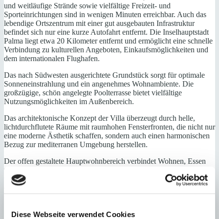
und weitläufige Strände sowie vielfältige Freizeit- und
Sporteinrichtungen sind in wenigen Minuten erreichbar. Auch das
lebendige Ortszentrum mit einer gut ausgebauten Infrastruktur
befindet sich nur eine kurze Autofahrt entfernt. Die Inselhauptstadt
Palma liegt etwa 20 Kilometer entfernt und ermöglicht eine schnelle
Verbindung zu kulturellen Angeboten, Einkaufsmöglichkeiten und
dem internationalen Flughafen.
Das nach Südwesten ausgerichtete Grundstück sorgt für optimale
Sonneneinstrahlung und ein angenehmes Wohnambiente. Die
großzügige, schön angelegte Poolterrasse bietet vielfältige
Nutzungsmöglichkeiten im Außenbereich.
Das architektonische Konzept der Villa überzeugt durch helle,
lichtdurchflutete Räume mit raumhohen Fensterfronten, die nicht nur
eine moderne Ästhetik schaffen, sondern auch einen harmonischen
Bezug zur mediterranen Umgebung herstellen.
Der offen gestaltete Hauptwohnbereich verbindet Wohnen, Essen
und Kochen zu einem repräsentativen Zentrum des Hauses. Die
vollausgestattete Designerküche fügt sich stilvoll in das Gesamtbild
ein. Edle Natursteinböden unterstreichen den eleganten, zeitlosen
Charakter des Interieurs und vermitteln ein Gefühl von Wertigkeit.
Die Ausstattung erfüllt höchste Ansprüche: Modernste Haustechnik
Diese Webseite verwendet Cookies