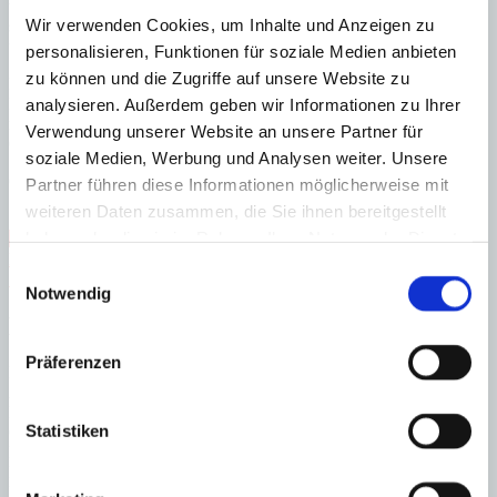
wie eine Klimaanlage, eine energieeffiziente Fußbodenheizung
Wir verwenden Cookies, um Inhalte und Anzeigen zu
sowie ein Smart-Home-System sorgen für maximalen Wohnkomfort
und eine intuitive Steuerung sämtlicher Funktionen.
personalisieren, Funktionen für soziale Medien anbieten
zu können und die Zugriffe auf unsere Website zu
Erdgeschoss: Eingangsbereich, Wohn-/Esszimmer, offene Küche,
Hauptschlafzimmer mit Ankleide und Bad, weiteres Schlafzimmer
analysieren. Außerdem geben wir Informationen zu Ihrer
mit Bad, Wirtschaftsraum, Gästetoilette, Technik/Abstellraum,
Verwendung unserer Website an unsere Partner für
Garage, Zugang zur Poolterrasse
soziale Medien, Werbung und Analysen weiter. Unsere
Obergeschoss: Schlafzimmer mit Bad und Terrasse, weiteres
Partner führen diese Informationen möglicherweise mit
Schlafzimmer, Bad
weiteren Daten zusammen, die Sie ihnen bereitgestellt
haben oder die sie im Rahmen Ihrer Nutzung der Dienste
Abstellraum
Gäste-WC
Hafennähe
Massivbauweise
Meerblick
Nähe Golfplatz
Nähe Strand
neuwertig
gesammelt haben.
Einwilligungsauswahl
Swimmingpool
Vermietlizenz
Fußbodenheizung
Notwendig
Energieeffizienz
Präferenzen
Energiezertifikat wurde beantragt
A
B
Statistiken
C
D
E
F