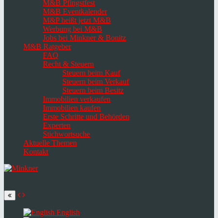
M&B Pfingstfest
M&B Eventkalender
M&P heißt jetzt M&B
Werbung bei M&B
Jobs bei Minkner & Bonitz
M&B Ratgeber
FAQ
Recht & Steuern
Steuern beim Kauf
Steuern beim Verkauf
Steuern beim Besitz
Immobilien verkaufen
Immobilien kaufen
Erste Schritte und Behörden
Experten
Stichwortsuche
Aktuelle Themen
Kontakt
Navigation
umschalten
Select
language
English