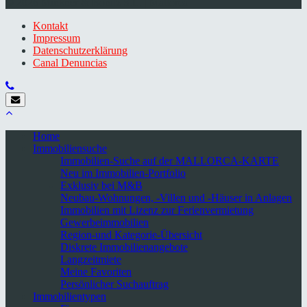
© 2026 Minkner & Bonitz S.L. | Mallorca
Kontakt
Impressum
Datenschutzerklärung
Canal Denuncias
Home
Immobiliensuche
Immobilien-Suche auf der MALLORCA-KARTE
Neu im Immobilien-Portfolio
Exklusiv bei M&B
Neubau-Wohnungen, -Villen und -Häuser in Anlagen
Immobilien mit Lizenz zur Ferienvermietung
Gewerbeimmobilien
Region-und Kategorie-Übersicht
Diskrete Immobilienangebote
Langzeitmiete
Meine Favoriten
Persönlicher Suchauftrag
Immobilientypen