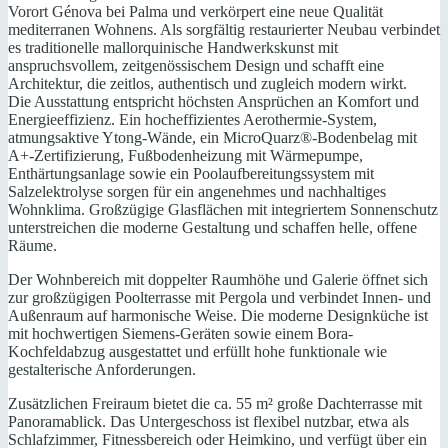
Vorort Génova bei Palma und verkörpert eine neue Qualität
mediterranen Wohnens. Als sorgfältig restaurierter Neubau verbindet
es traditionelle mallorquinische Handwerkskunst mit
anspruchsvollem, zeitgenössischem Design und schafft eine
Architektur, die zeitlos, authentisch und zugleich modern wirkt.
Die Ausstattung entspricht höchsten Ansprüchen an Komfort und
Energieeffizienz. Ein hocheffizientes Aerothermie-System,
atmungsaktive Ytong-Wände, ein MicroQuarz®-Bodenbelag mit
A+-Zertifizierung, Fußbodenheizung mit Wärmepumpe,
Enthärtungsanlage sowie ein Poolaufbereitungssystem mit
Salzelektrolyse sorgen für ein angenehmes und nachhaltiges
Wohnklima. Großzügige Glasflächen mit integriertem Sonnenschutz
unterstreichen die moderne Gestaltung und schaffen helle, offene
Räume.
Der Wohnbereich mit doppelter Raumhöhe und Galerie öffnet sich
zur großzügigen Poolterrasse mit Pergola und verbindet Innen- und
Außenraum auf harmonische Weise. Die moderne Designküche ist
mit hochwertigen Siemens-Geräten sowie einem Bora-
Kochfeldabzug ausgestattet und erfüllt hohe funktionale wie
gestalterische Anforderungen.
Zusätzlichen Freiraum bietet die ca. 55 m² große Dachterrasse mit
Panoramablick. Das Untergeschoss ist flexibel nutzbar, etwa als
Schlafzimmer, Fitnessbereich oder Heimkino, und verfügt über ein