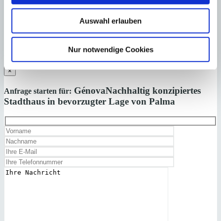
Nebenkosten wie Steuern, Notar-, Grundbuch- und Gestoriakosten.
Auswahl erlauben
Laden Sie sich hier den Immobilien-Katalog “
HOMEPAGES
” von
Minkner & Bonitz herunter.
Nur notwendige Cookies
Auf 124 Seiten finden Sie die aktuellen Immobilien-Angebote.
×
Génova
Nachhaltig konzipiertes
Anfrage starten für:
Stadthaus in bevorzugter Lage von Palma