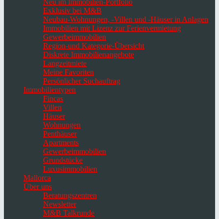
Neu im Immobilien-Portfolio
Exklusiv bei M&B
Neubau-Wohnungen, -Villen und -Häuser in Anlagen
Immobilien mit Lizenz zur Ferienvermietung
Gewerbeimmobilien
Region-und Kategorie-Übersicht
Diskrete Immobilienangebote
Langzeitmiete
Meine Favoriten
Persönlicher Suchauftrag
Immobilientypen
Fincas
Villen
Häuser
Wohnungen
Penthäuser
Apartments
Gewerbeimmobilien
Grundstücke
Luxusimmobilien
Mallorca
Über uns
Beratungszentren
Newsletter
M&B Talkrunde