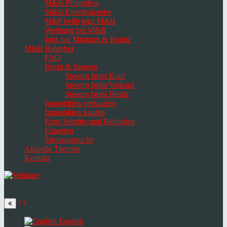
M&B Pfingstfest
M&B Eventkalender
M&P heißt jetzt M&B
Werbung bei M&B
Jobs bei Minkner & Bonitz
M&B Ratgeber
FAQ
Recht & Steuern
Steuern beim Kauf
Steuern beim Verkauf
Steuern beim Besitz
Immobilien verkaufen
Immobilien kaufen
Erste Schritte und Behörden
Experten
Stichwortsuche
Aktuelle Themen
Kontakt
Navigation
umschalten
Select
language
English