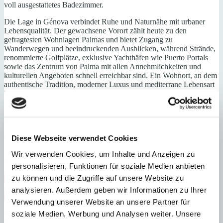
voll ausgestattetes Badezimmer.
Die Lage in Génova verbindet Ruhe und Naturnähe mit urbaner
Lebensqualität. Der gewachsene Vorort zählt heute zu den
gefragtesten Wohnlagen Palmas und bietet Zugang zu
Wanderwegen und beeindruckenden Ausblicken, während Strände,
renommierte Golfplätze, exklusive Yachthäfen wie Puerto Portals
sowie das Zentrum von Palma mit allen Annehmlichkeiten und
kulturellen Angeboten schnell erreichbar sind. Ein Wohnort, an dem
authentische Tradition, moderner Luxus und mediterrane Lebensart
in besonderer Weise zusammenfinden.
Erdgeschoss: Wohn-/ Esszimmer mit Zugang zur Poolterrasse,
offene Küche mit Speisekammer, Gästetoilette
Obergeschoss: Hauptschlafzimmer mit Bad, Ankleide und Terrasse
Diese Webseite verwendet Cookies
Untergeschoss: Schlafzimmer/Mehrzweckraum mit Bad,
Wir verwenden Cookies, um Inhalte und Anzeigen zu
Wirtschafts- und Technikräume
personalisieren, Funktionen für soziale Medien anbieten
zu können und die Zugriffe auf unsere Website zu
Erstbezug
Gäste-WC
Hafennähe
Klimaanlage
Nähe
Golfplatz
Nähe Zentrum
Neubau
Swimmingpool
Zentrum
analysieren. Außerdem geben wir Informationen zu Ihrer
Zentralheizung
Verwendung unserer Website an unsere Partner für
soziale Medien, Werbung und Analysen weiter. Unsere
Energieeffizienz