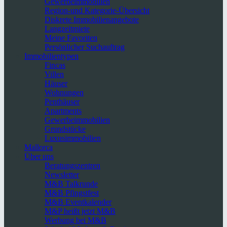
Gewerbeimmobilien
Region-und Kategorie-Übersicht
Diskrete Immobilienangebote
Langzeitmiete
Meine Favoriten
Persönlicher Suchauftrag
Immobilientypen
Fincas
Villen
Häuser
Wohnungen
Penthäuser
Apartments
Gewerbeimmobilien
Grundstücke
Luxusimmobilien
Mallorca
Über uns
Beratungszentren
Newsletter
M&B Talkrunde
M&B Pfingstfest
M&B Eventkalender
M&P heißt jetzt M&B
Werbung bei M&B