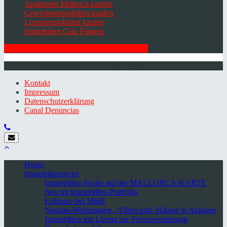
Apartment Mallorca kaufen
Gewerbeimmobilien kaufen
Luxusimmobilien kaufen
Immobilien Cala Figuera
HIER ZUM NEWSLETTER ANMELDEN
© 2026 Minkner & Bonitz S.L. | Mallorca
Kontakt
Impressum
Datenschutzerklärung
Canal Denuncias
Home
Immobiliensuche
Immobilien-Suche auf der MALLORCA-KARTE
Neu im Immobilien-Portfolio
Exklusiv bei M&B
Neubau-Wohnungen, -Villen und -Häuser in Anlagen
Immobilien mit Lizenz zur Ferienvermietung