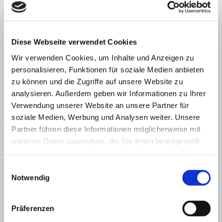
Ländlich
Meerblick
Nähe Golfplatz
Zentrum
Energieeffizienz
Diese Webseite verwendet Cookies
A
Wir verwenden Cookies, um Inhalte und Anzeigen zu
B
personalisieren, Funktionen für soziale Medien anbieten
C
zu können und die Zugriffe auf unsere Website zu
D
E
analysieren. Außerdem geben wir Informationen zu Ihrer
F
Verwendung unserer Website an unsere Partner für
G
soziale Medien, Werbung und Analysen weiter. Unsere
Steuern beim Immobilienkauf auf Mallorca!
Partner führen diese Informationen möglicherweise mit
weiteren Daten zusammen, die Sie ihnen bereitgestellt
Zuständiges Büro
haben oder die sie im Rahmen Ihrer Nutzung der Dienste
gesammelt haben.
Einwilligungsauswahl
OFICINA PORT ANDRATX | Matthias Neumann
0034971671250
Notwendig
Haftungs- und Courtageklausel
Präferenzen
Alle Angaben basieren auf Informationen und Daten, die uns vom
Verkäufer/Auftraggeber zur Verfügung gestellt wurden. Minkner &