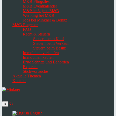
M&B Pfingstfest
M&B Eventkalender
M&P heißt jetzt M&B
Werbung bei M&B
Jobs bei Minkner & Bonitz
M&B Ratgeber
FAQ
Recht & Steuern
Steuern beim Kauf
Steuern beim Verkauf
Steuern beim Besitz
Immobilien verkaufen
Immobilien kaufen
Erste Schritte und Behörden
Experten
Stichwortsuche
Aktuelle Themen
Kontakt
Navigation
umschalten
Select
language
English