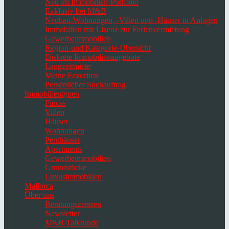
Neu im Immobilien-Portfolio
Exklusiv bei M&B
Neubau-Wohnungen, -Villen und -Häuser in Anlagen
Immobilien mit Lizenz zur Ferienvermietung
Gewerbeimmobilien
Region-und Kategorie-Übersicht
Diskrete Immobilienangebote
Langzeitmiete
Meine Favoriten
Persönlicher Suchauftrag
Immobilientypen
Fincas
Villen
Häuser
Wohnungen
Penthäuser
Apartments
Gewerbeimmobilien
Grundstücke
Luxusimmobilien
Mallorca
Über uns
Beratungszentren
Newsletter
M&B Talkrunde