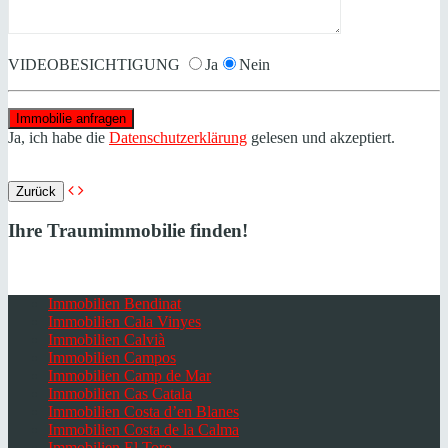
VIDEOBESICHTIGUNG
Ja
Nein
Ja, ich habe die
Datenschutzerklärung
gelesen und akzeptiert.
Zurück
Ihre Traumimmobilie finden!
Immobilien Bendinat
Immobilien Cala Vinyes
Immobilien Calvià
Immobilien Campos
Immobilien Camp de Mar
Immobilien Cas Catala
Immobilien Costa d’en Blanes
Immobilien Costa de la Calma
Immobilien El Toro