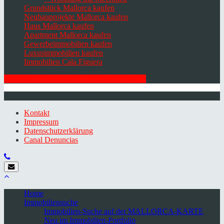
Grundstück Mallorca kaufen
Neubauprojekte Mallorca kaufen
Haus Mallorca kaufen
Apartment Mallorca kaufen
Gewerbeimmobilien kaufen
Luxusimmobilien kaufen
Immobilien Cala Figuera
HIER ZUM NEWSLETTER ANMELDEN
© 2026 Minkner & Bonitz S.L. | Mallorca
Kontakt
Impressum
Datenschutzerklärung
Canal Denuncias
Home
Immobiliensuche
Immobilien-Suche auf der MALLORCA-KARTE
Neu im Immobilien-Portfolio