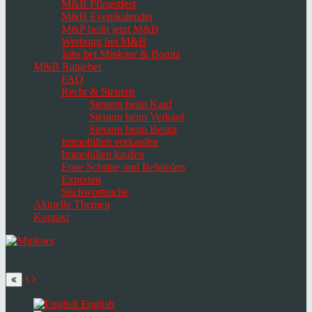
M&B Pfingstfest
M&B Eventkalender
M&P heißt jetzt M&B
Werbung bei M&B
Jobs bei Minkner & Bonitz
M&B Ratgeber
FAQ
Recht & Steuern
Steuern beim Kauf
Steuern beim Verkauf
Steuern beim Besitz
Immobilien verkaufen
Immobilien kaufen
Erste Schritte und Behörden
Experten
Stichwortsuche
Aktuelle Themen
Kontakt
Navigation
umschalten
Select
language
English