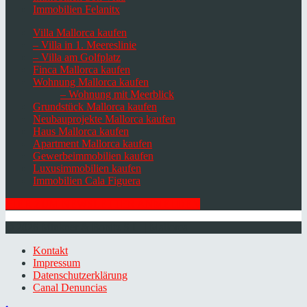
Immobilien Felanitx
Villa Mallorca kaufen
– Villa in 1. Meereslinie
– Villa am Golfplatz
Finca Mallorca kaufen
Wohnung Mallorca kaufen
– Wohnung mit Meerblick
Grundstück Mallorca kaufen
Neubauprojekte Mallorca kaufen
Haus Mallorca kaufen
Apartment Mallorca kaufen
Gewerbeimmobilien kaufen
Luxusimmobilien kaufen
Immobilien Cala Figuera
HIER ZUM NEWSLETTER ANMELDEN
© 2026 Minkner & Bonitz S.L. | Mallorca
Kontakt
Impressum
Datenschutzerklärung
Canal Denuncias