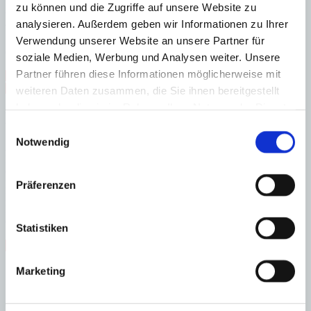
zu können und die Zugriffe auf unsere Website zu
Wohn-/ Esszimmer, offene Küche, 2 Schlafzimmer mit Bädern,
analysieren. Außerdem geben wir Informationen zu Ihrer
Wirtschaftsraum, Gästetoilette, Zugang zur Pollterrasse
Verwendung unserer Website an unsere Partner für
Carport und Abstellraum
soziale Medien, Werbung und Analysen weiter. Unsere
Partner führen diese Informationen möglicherweise mit
Gäste-WC
Hafennähe
Immobilie in Anlage
Nähe Golfplatz
Nähe Strand
Swimmingpool
Fußbodenheizung
weiteren Daten zusammen, die Sie ihnen bereitgestellt
haben oder die sie im Rahmen Ihrer Nutzung der Dienste
Energieeffizienz
gesammelt haben.
Einwilligungsauswahl
Notwendig
A
B
C
D
Präferenzen
E
F
G
Statistiken
Steuern beim Immobilienkauf auf Mallorca!
Marketing
Zuständiges Büro
OFICINA CENTRAL SANTA PONSA | Andrin Vögeli