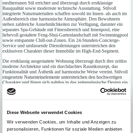
mediterranen Stil errichtet und überzeugt durch erstklassige
Bauqualität sowie modernste technische Ausstattung. Stilvoll
integrierte Naturmaterialien schaffen sowohl im Innen- als auch im
Außenbereich eine harmonische Atmosphäre. Den Bewohnern
stehen zahlreiche Annehmlichkeiten zur Verfügung, darunter ein
separates Spa-Gebäude mit Fitnessbereich und Innenpool, eine
liebevoll gestaltete Feng-Shui-Gartenlandschaft mit Swimmingpool
sowie entspannte Chill-out-Zonen. Ein 24-Stunden-Concierge-
Service und umfassende Dienstleistungen unterstreichen den
exklusiven Charakter dieser Immobilie im High-End-Segment.
Die erstklassig ausgestattete Wohnung überzeugt durch ihre zeitlos
moderne Architektur und ein durchdachtes Raumkonzept, das
Funktionalität und Ästhetik auf harmonische Weise vereint. Stilvoll
eingesetzte Natursteinelemente unterstreichen den hochwertigen
Charakter und fügen sich nahtlos in das zeitgenössische Design ein,
wodurch eine warme und authentische Wohnatmosphäre entsteht.
Ein besonderes Highlight ist die großzügige Terrasse mit privatem
Pool und liebevoll gestaltetem Garten, die eine ruhige und idyllische
Rückzugsoase im Freien bietet. Für ganzjährigen Komfort sorgen
Diese Webseite verwendet Cookies
eine Fußbodenheizung sowie eine Klimaanlage. Ergänzt wird das
Angebot durch einen überdachten Stellplatz und einen separaten
Wir verwenden Cookies, um Inhalte und Anzeigen zu
Abstellraum, die das hochwertige Gesamtbild dieser Immobilie
personalisieren, Funktionen für soziale Medien anbieten
abrunden.