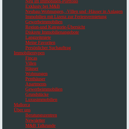
Neu im Immobilien-Portfolio
Exklusiv bei M&B
Neubau-Wohnungen, -Villen und -Häuser in Anlagen
Immobilien mit Lizenz zur Ferienvermietung
Gewerbeimmobilien
Region-und Kategorie-Übersicht
Diskrete Immobilienangebote
Langzeitmiete
Meine Favoriten
Persönlicher Suchauftrag
Immobilientypen
Fincas
Villen
Häuser
Wohnungen
Penthäuser
Apartments
Gewerbeimmobilien
Grundstücke
Luxusimmobilien
Mallorca
Über uns
Beratungszentren
Newsletter
M&B Talkrunde