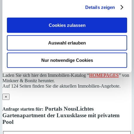
0034971695255
Details zeigen
Haftungs- und Courtageklausel
Cookies zulassen
Alle Angaben basieren auf Informationen und Daten, die uns vom
Verkäufer/Auftraggeber zur Verfügung gestellt wurden. Minkner &
Partner übernimmt keinerlei Garantie für Vollständigkeit, Richtigkeit
Auswahl erlauben
und Aktualität der Angaben und Legalität der Immobilie. Die
angegebenen Preise enthalten nicht die vom Käufer zu tragenden
Nebenkosten wie Steuern, Notar-, Grundbuch- und Gestoriakosten.
Nur notwendige Cookies
Laden Sie sich hier den Immobilien-Katalog “
HOMEPAGES
” von
Minkner & Bonitz herunter.
Auf 124 Seiten finden Sie die aktuellen Immobilien-Angebote.
×
Portals Nous
Lichtes
Anfrage starten für:
Gartenapartment der Luxusklasse mit privatem
Pool