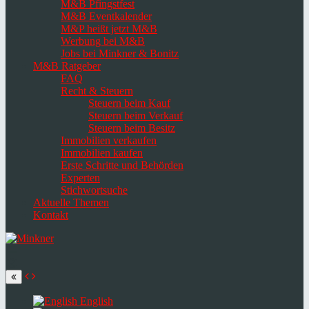
M&B Pfingstfest
M&B Eventkalender
M&P heißt jetzt M&B
Werbung bei M&B
Jobs bei Minkner & Bonitz
M&B Ratgeber
FAQ
Recht & Steuern
Steuern beim Kauf
Steuern beim Verkauf
Steuern beim Besitz
Immobilien verkaufen
Immobilien kaufen
Erste Schritte und Behörden
Experten
Stichwortsuche
Aktuelle Themen
Kontakt
Navigation
umschalten
Select
language
English