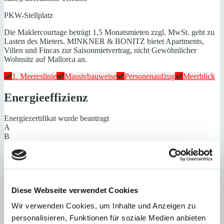
PKW-Stellplatz
Die Maklercourtage beträgt 1,5 Monatsmieten zzgl. MwSt. geht zu
Lasten des Mieters. MINKNER & BONITZ bietet Apartments,
Villen und Fincas zur Saisonmietvertrag, nicht Gewöhnlicher
Wohnsitz auf Mallorca an.
1. Meereslinie
Massivbauweise
Personenaufzug
Meerblick
Energieeffizienz
Energiezertifikat wurde beantragt
A
B
C
D
E
F
G
Diese Webseite verwendet Cookies
Steuern beim Immobilienkauf auf Mallorca!
Wir verwenden Cookies, um Inhalte und Anzeigen zu
Zuständiges Büro
personalisieren, Funktionen für soziale Medien anbieten