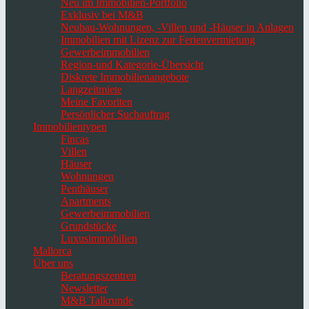
Neu im Immobilien-Portfolio
Exklusiv bei M&B
Neubau-Wohnungen, -Villen und -Häuser in Anlagen
Immobilien mit Lizenz zur Ferienvermietung
Gewerbeimmobilien
Region-und Kategorie-Übersicht
Diskrete Immobilienangebote
Langzeitmiete
Meine Favoriten
Persönlicher Suchauftrag
Immobilientypen
Fincas
Villen
Häuser
Wohnungen
Penthäuser
Apartments
Gewerbeimmobilien
Grundstücke
Luxusimmobilien
Mallorca
Über uns
Beratungszentren
Newsletter
M&B Talkrunde