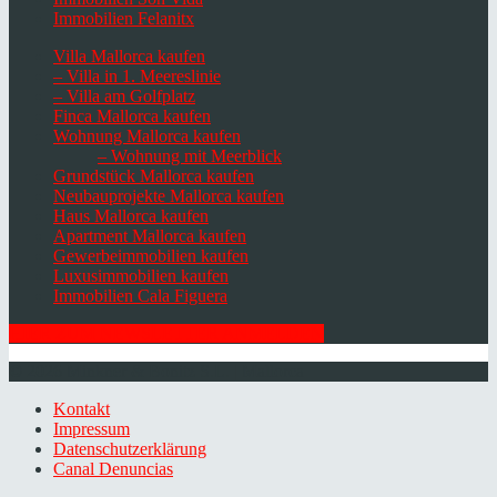
Immobilien Felanitx
Villa Mallorca kaufen
– Villa in 1. Meereslinie
– Villa am Golfplatz
Finca Mallorca kaufen
Wohnung Mallorca kaufen
– Wohnung mit Meerblick
Grundstück Mallorca kaufen
Neubauprojekte Mallorca kaufen
Haus Mallorca kaufen
Apartment Mallorca kaufen
Gewerbeimmobilien kaufen
Luxusimmobilien kaufen
Immobilien Cala Figuera
HIER ZUM NEWSLETTER ANMELDEN
© 2026 Minkner & Bonitz S.L. | Mallorca
Kontakt
Impressum
Datenschutzerklärung
Canal Denuncias