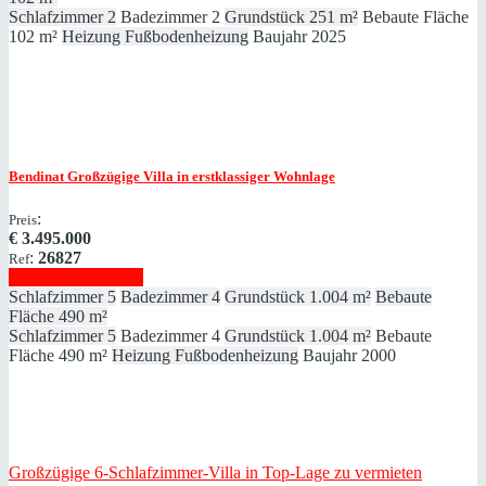
Schlafzimmer
2
Badezimmer
2
Grundstück
251 m²
Bebaute Fläche
102 m²
Heizung
Fußbodenheizung
Baujahr
2025
Bendinat
Großzügige Villa in erstklassiger Wohnlage
:
Preis
€
3.495.000
:
26827
Ref
Immobilie anzeigen
Schlafzimmer
5
Badezimmer
4
Grundstück
1.004 m²
Bebaute
Fläche
490 m²
Schlafzimmer
5
Badezimmer
4
Grundstück
1.004 m²
Bebaute
Fläche
490 m²
Heizung
Fußbodenheizung
Baujahr
2000
Großzügige 6-Schlafzimmer-Villa in Top-Lage zu vermieten