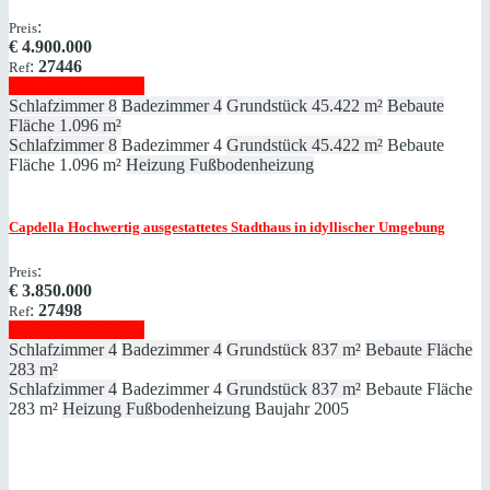
:
Preis
€
4.900.000
:
27446
Ref
Immobilie anzeigen
Schlafzimmer
8
Badezimmer
4
Grundstück
45.422 m²
Bebaute
Fläche
1.096 m²
Schlafzimmer
8
Badezimmer
4
Grundstück
45.422 m²
Bebaute
Fläche
1.096 m²
Heizung
Fußbodenheizung
Capdella
Hochwertig ausgestattetes Stadthaus in idyllischer Umgebung
:
Preis
€
3.850.000
:
27498
Ref
Immobilie anzeigen
Schlafzimmer
4
Badezimmer
4
Grundstück
837 m²
Bebaute Fläche
283 m²
Schlafzimmer
4
Badezimmer
4
Grundstück
837 m²
Bebaute Fläche
283 m²
Heizung
Fußbodenheizung
Baujahr
2005