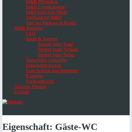
M&B Pfingstfest
M&B Eventkalender
M&P heißt jetzt M&B
Werbung bei M&B
Jobs bei Minkner & Bonitz
M&B Ratgeber
FAQ
Recht & Steuern
Steuern beim Kauf
Steuern beim Verkauf
Steuern beim Besitz
Immobilien verkaufen
Immobilien kaufen
Erste Schritte und Behörden
Experten
Stichwortsuche
Aktuelle Themen
Kontakt
Navigation
umschalten
Select
language
Eigenschaft:
Gäste-WC