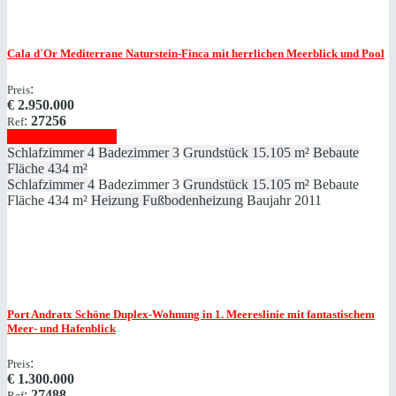
Cala d`Or
Mediterrane Naturstein-Finca mit herrlichen Meerblick und Pool
:
Preis
€
2.950.000
:
27256
Ref
Immobilie anzeigen
Schlafzimmer
4
Badezimmer
3
Grundstück
15.105 m²
Bebaute
Fläche
434 m²
Schlafzimmer
4
Badezimmer
3
Grundstück
15.105 m²
Bebaute
Fläche
434 m²
Heizung
Fußbodenheizung
Baujahr
2011
Port Andratx
Schöne Duplex-Wohnung in 1. Meereslinie mit fantastischem
Meer- und Hafenblick
:
Preis
€
1.300.000
:
27488
Ref