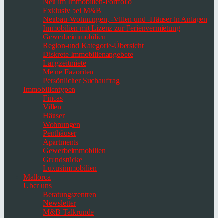
Neu im Immobilien-Portfolio
Exklusiv bei M&B
Neubau-Wohnungen, -Villen und -Häuser in Anlagen
Immobilien mit Lizenz zur Ferienvermietung
Gewerbeimmobilien
Region-und Kategorie-Übersicht
Diskrete Immobilienangebote
Langzeitmiete
Meine Favoriten
Persönlicher Suchauftrag
Immobilientypen
Fincas
Villen
Häuser
Wohnungen
Penthäuser
Apartments
Gewerbeimmobilien
Grundstücke
Luxusimmobilien
Mallorca
Über uns
Beratungszentren
Newsletter
M&B Talkrunde