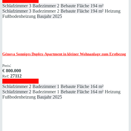
Immobilie anzeigen
Schlafzimmer
3
Badezimmer
2
Bebaute Fläche
194 m²
Schlafzimmer
3
Badezimmer
2
Bebaute Fläche
194 m²
Heizung
Fußbodenheizung
Baujahr
2025
Génova
Sonniges Duplex-Apartment in kleiner Wohnanlage zum Erstbezug
:
Preis
€
800.000
:
27112
Ref
Immobilie anzeigen
Schlafzimmer
2
Badezimmer
1
Bebaute Fläche
164 m²
Schlafzimmer
2
Badezimmer
1
Bebaute Fläche
164 m²
Heizung
Fußbodenheizung
Baujahr
2025