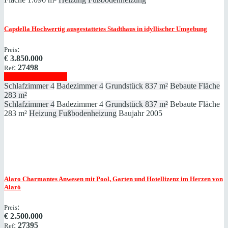
Capdella
Hochwertig ausgestattetes Stadthaus in idyllischer Umgebung
:
Preis
€
3.850.000
:
27498
Ref
Immobilie anzeigen
Schlafzimmer
4
Badezimmer
4
Grundstück
837 m²
Bebaute Fläche
283 m²
Schlafzimmer
4
Badezimmer
4
Grundstück
837 m²
Bebaute Fläche
283 m²
Heizung
Fußbodenheizung
Baujahr
2005
Alaro
Charmantes Anwesen mit Pool, Garten und Hotellizenz im Herzen von
Alaró
:
Preis
€
2.500.000
:
27395
Ref