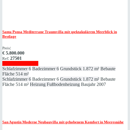
Santa Ponsa
Mediterrane Traumvilla mit spektakulärem Meerblick in
Bestlage
:
Preis
€
5.800.000
:
27501
Ref
Immobilie anzeigen
Schlafzimmer
6
Badezimmer
6
Grundstück
1.872 m²
Bebaute
Fläche
514 m²
Schlafzimmer
6
Badezimmer
6
Grundstück
1.872 m²
Bebaute
Fläche
514 m²
Heizung
Fußbodenheizung
Baujahr
2007
San Agustin
Moderne Neubauvilla mit gehobenem Komfort in Meeresnähe