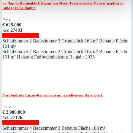
Sa Rápita
Kompakte Eleganz am Meer: Freistehendes Haus in gepflegter
Anlage in Sa Ràpita
:
Preis
€
625.000
:
27483
Ref
Immobilie anzeigen
Schlafzimmer
2
Badezimmer
2
Grundstück
163 m²
Bebaute Fläche
101 m²
Schlafzimmer
2
Badezimmer
2
Grundstück
163 m²
Bebaute Fläche
101 m²
Heizung
Fußbodenheizung
Baujahr
2025
Port Andratx
Luxus-Reihenhaus mit exzellentem Hafenblick
:
Preis
€
2.980.000
:
27126
Ref
Immobilie anzeigen
Schlafzimmer
4
Badezimmer
3
Bebaute Fläche
183 m²