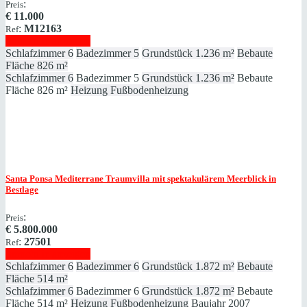
:
Preis
€
11.000
:
M12163
Ref
Immobilie anzeigen
Schlafzimmer
6
Badezimmer
5
Grundstück
1.236 m²
Bebaute
Fläche
826 m²
Schlafzimmer
6
Badezimmer
5
Grundstück
1.236 m²
Bebaute
Fläche
826 m²
Heizung
Fußbodenheizung
Santa Ponsa
Mediterrane Traumvilla mit spektakulärem Meerblick in
Bestlage
:
Preis
€
5.800.000
:
27501
Ref
Immobilie anzeigen
Schlafzimmer
6
Badezimmer
6
Grundstück
1.872 m²
Bebaute
Fläche
514 m²
Schlafzimmer
6
Badezimmer
6
Grundstück
1.872 m²
Bebaute
Fläche
514 m²
Heizung
Fußbodenheizung
Baujahr
2007