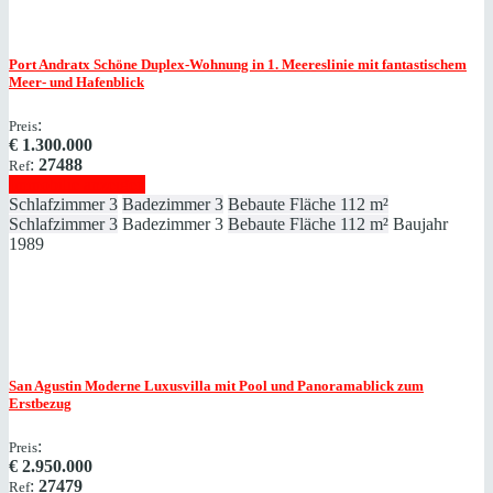
Port Andratx
Schöne Duplex-Wohnung in 1. Meereslinie mit fantastischem
Meer- und Hafenblick
:
Preis
€
1.300.000
:
27488
Ref
Immobilie anzeigen
Schlafzimmer
3
Badezimmer
3
Bebaute Fläche
112 m²
Schlafzimmer
3
Badezimmer
3
Bebaute Fläche
112 m²
Baujahr
1989
San Agustin
Moderne Luxusvilla mit Pool und Panoramablick zum
Erstbezug
:
Preis
€
2.950.000
:
27479
Ref