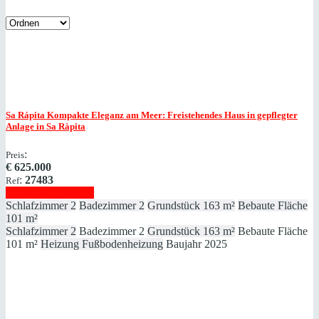
Sa Rápita
Kompakte Eleganz am Meer: Freistehendes Haus in gepflegter
Anlage in Sa Ràpita
:
Preis
€
625.000
:
27483
Ref
Immobilie anzeigen
Schlafzimmer
2
Badezimmer
2
Grundstück
163 m²
Bebaute Fläche
101 m²
Schlafzimmer
2
Badezimmer
2
Grundstück
163 m²
Bebaute Fläche
101 m²
Heizung
Fußbodenheizung
Baujahr
2025