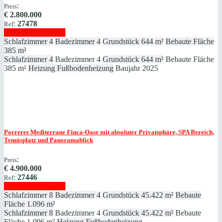
:
Preis
€
2.800.000
:
27478
Ref
Immobilie anzeigen
Schlafzimmer
4
Badezimmer
4
Grundstück
644 m²
Bebaute Fläche
385 m²
Schlafzimmer
4
Badezimmer
4
Grundstück
644 m²
Bebaute Fläche
385 m²
Heizung
Fußbodenheizung
Baujahr
2025
Porreres
Mediterrane Finca-Oase mit absoluter Privatsphäre, SPA Bereich,
Tennisplatz und Panoramablick
:
Preis
€
4.900.000
:
27446
Ref
Immobilie anzeigen
Schlafzimmer
8
Badezimmer
4
Grundstück
45.422 m²
Bebaute
Fläche
1.096 m²
Schlafzimmer
8
Badezimmer
4
Grundstück
45.422 m²
Bebaute
Fläche
1.096 m²
Heizung
Fußbodenheizung