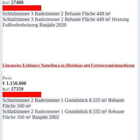
:
27480
Ref
Immobilie anzeigen
Schlafzimmer
3
Badezimmer
2
Bebaute Fläche
449 m²
Schlafzimmer
3
Badezimmer
2
Bebaute Fläche
449 m²
Heizung
Fußbodenheizung
Baujahr
2020
Llucmajor
Exklusive Naturfinca in Alleinlage mit Ferienvermietungslizenz
:
Preis
€
1.150.000
:
27359
Ref
Immobilie anzeigen
Schlafzimmer
2
Badezimmer
1
Grundstück
8.335 m²
Bebaute
Fläche
160 m²
Schlafzimmer
2
Badezimmer
1
Grundstück
8.335 m²
Bebaute
Fläche
160 m²
Baujahr
2002