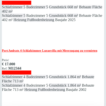
Immobilie anzeigen
Schlafzimmer
5
Badezimmer
5
Grundstück
668 m²
Bebaute Fläche
402 m²
Schlafzimmer
5
Badezimmer
5
Grundstück
668 m²
Bebaute Fläche
402 m²
Heizung
Fußbodenheizung
Baujahr
2025
Port Andratx
4-Schlafzimmer Luxusvilla mit Meerzugang zu vermieten
:
Preis
€
17.000
:
M12344
Ref
Immobilie anzeigen
Schlafzimmer
4
Badezimmer
5
Grundstück
1.864 m²
Bebaute
Fläche
713 m²
Schlafzimmer
4
Badezimmer
5
Grundstück
1.864 m²
Bebaute
Fläche
713 m²
Heizung
Fußbodenheizung
Baujahr
2002