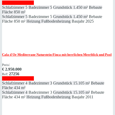
Immobilie anzeigen
Schlafzimmer
5
Badezimmer
5
Grundstück
1.450 m²
Bebaute
Fläche
850 m²
Schlafzimmer
5
Badezimmer
5
Grundstück
1.450 m²
Bebaute
Fläche
850 m²
Heizung
Fußbodenheizung
Baujahr
2025
Cala d`Or
Mediterrane Naturstein-Finca mit herrlichen Meerblick und Pool
:
Preis
€
2.950.000
:
27256
Ref
Immobilie anzeigen
Schlafzimmer
4
Badezimmer
3
Grundstück
15.105 m²
Bebaute
Fläche
434 m²
Schlafzimmer
4
Badezimmer
3
Grundstück
15.105 m²
Bebaute
Fläche
434 m²
Heizung
Fußbodenheizung
Baujahr
2011