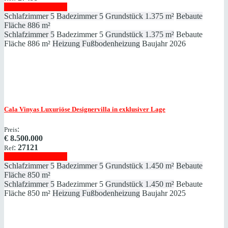
Immobilie anzeigen
Schlafzimmer
5
Badezimmer
5
Grundstück
1.375 m²
Bebaute
Fläche
886 m²
Schlafzimmer
5
Badezimmer
5
Grundstück
1.375 m²
Bebaute
Fläche
886 m²
Heizung
Fußbodenheizung
Baujahr
2026
Cala Vinyas
Luxuriöse Designervilla in exklusiver Lage
:
Preis
€
8.500.000
:
27121
Ref
Immobilie anzeigen
Schlafzimmer
5
Badezimmer
5
Grundstück
1.450 m²
Bebaute
Fläche
850 m²
Schlafzimmer
5
Badezimmer
5
Grundstück
1.450 m²
Bebaute
Fläche
850 m²
Heizung
Fußbodenheizung
Baujahr
2025