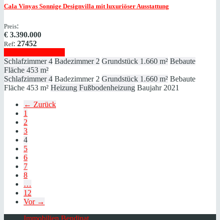
Cala Vinyas
Sonnige Designvilla mit luxuriöser Ausstattung
:
Preis
€
3.390.000
:
27452
Ref
Immobilie anzeigen
Schlafzimmer
4
Badezimmer
2
Grundstück
1.660 m²
Bebaute
Fläche
453 m²
Schlafzimmer
4
Badezimmer
2
Grundstück
1.660 m²
Bebaute
Fläche
453 m²
Heizung
Fußbodenheizung
Baujahr
2021
← Zurück
1
2
3
4
5
6
7
8
…
12
Vor →
Immobilien Bendinat