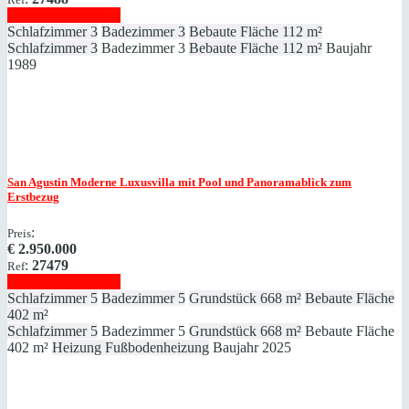
Immobilie anzeigen
Schlafzimmer
3
Badezimmer
3
Bebaute Fläche
112 m²
Schlafzimmer
3
Badezimmer
3
Bebaute Fläche
112 m²
Baujahr
1989
San Agustin
Moderne Luxusvilla mit Pool und Panoramablick zum
Erstbezug
:
Preis
€
2.950.000
:
27479
Ref
Immobilie anzeigen
Schlafzimmer
5
Badezimmer
5
Grundstück
668 m²
Bebaute Fläche
402 m²
Schlafzimmer
5
Badezimmer
5
Grundstück
668 m²
Bebaute Fläche
402 m²
Heizung
Fußbodenheizung
Baujahr
2025