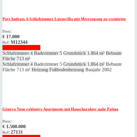
Port Andratx
4-Schlafzimmer Luxusvilla mit Meerzugang zu vermieten
:
Preis
€
17.000
:
M12344
Ref
Immobilie anzeigen
Schlafzimmer
4
Badezimmer
5
Grundstück
1.864 m²
Bebaute
Fläche
713 m²
Schlafzimmer
4
Badezimmer
5
Grundstück
1.864 m²
Bebaute
Fläche
713 m²
Heizung
Fußbodenheizung
Baujahr
2002
Génova
Neue exklusive Apartments mit Hauscharakter nahe Palma
:
Preis
€
1.500.000
:
27131
Ref