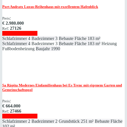
Port Andratx
Luxus-Reihenhaus mit exzellentem Hafenblick
:
Preis
€
2.980.000
:
27126
Ref
Immobilie anzeigen
Schlafzimmer
4
Badezimmer
3
Bebaute Fläche
183 m²
Schlafzimmer
4
Badezimmer
3
Bebaute Fläche
183 m²
Heizung
Fußbodenheizung
Baujahr
1990
Sa Rápita
Modernes Einfamilienhaus bei Es Trenc mit eigenem Garten und
Gemeinschaftspool
:
Preis
€
664.000
:
27466
Ref
Immobilie anzeigen
Schlafzimmer
2
Badezimmer
2
Grundstück
251 m²
Bebaute Fläche
102 m²