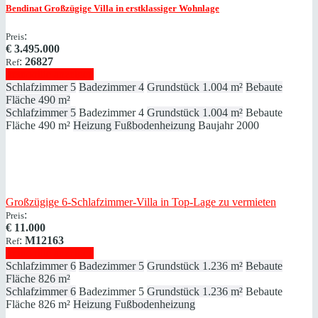
Bendinat
Großzügige Villa in erstklassiger Wohnlage
:
Preis
€
3.495.000
:
26827
Ref
Immobilie anzeigen
Schlafzimmer
5
Badezimmer
4
Grundstück
1.004 m²
Bebaute
Fläche
490 m²
Schlafzimmer
5
Badezimmer
4
Grundstück
1.004 m²
Bebaute
Fläche
490 m²
Heizung
Fußbodenheizung
Baujahr
2000
Großzügige 6-Schlafzimmer-Villa in Top-Lage zu vermieten
:
Preis
€
11.000
:
M12163
Ref
Immobilie anzeigen
Schlafzimmer
6
Badezimmer
5
Grundstück
1.236 m²
Bebaute
Fläche
826 m²
Schlafzimmer
6
Badezimmer
5
Grundstück
1.236 m²
Bebaute
Fläche
826 m²
Heizung
Fußbodenheizung