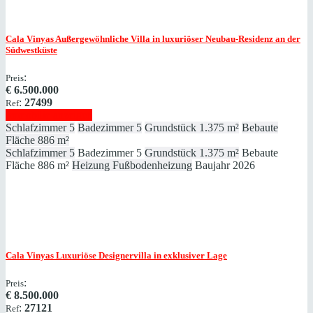
Cala Vinyas
Außergewöhnliche Villa in luxuriöser Neubau-Residenz an der
Südwestküste
:
Preis
€
6.500.000
:
27499
Ref
Immobilie anzeigen
Schlafzimmer
5
Badezimmer
5
Grundstück
1.375 m²
Bebaute
Fläche
886 m²
Schlafzimmer
5
Badezimmer
5
Grundstück
1.375 m²
Bebaute
Fläche
886 m²
Heizung
Fußbodenheizung
Baujahr
2026
Cala Vinyas
Luxuriöse Designervilla in exklusiver Lage
:
Preis
€
8.500.000
:
27121
Ref