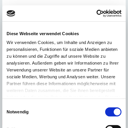
Génova
Neue exklusive Apartments mit Hauscharakter nahe Palma
:
Preis
€
1.500.000
Diese Webseite verwendet Cookies
:
27131
Ref
Wir verwenden Cookies, um Inhalte und Anzeigen zu
Immobilie anzeigen
Schlafzimmer
3
Badezimmer
2
Bebaute Fläche
194 m²
personalisieren, Funktionen für soziale Medien anbieten
Schlafzimmer
3
Badezimmer
2
Bebaute Fläche
194 m²
Heizung
zu können und die Zugriffe auf unsere Website zu
Fußbodenheizung
Baujahr
2025
analysieren. Außerdem geben wir Informationen zu Ihrer
Verwendung unserer Website an unsere Partner für
soziale Medien, Werbung und Analysen weiter. Unsere
Partner führen diese Informationen möglicherweise mit
weiteren Daten zusammen, die Sie ihnen bereitgestellt
Génova
Sonniges Duplex-Apartment in kleiner Wohnanlage zum Erstbezug
haben oder die sie im Rahmen Ihrer Nutzung der Dienste
gesammelt haben.
Einwilligungsauswahl
:
Preis
Notwendig
€
800.000
:
27112
Ref
Immobilie anzeigen
Schlafzimmer
2
Badezimmer
1
Bebaute Fläche
164 m²