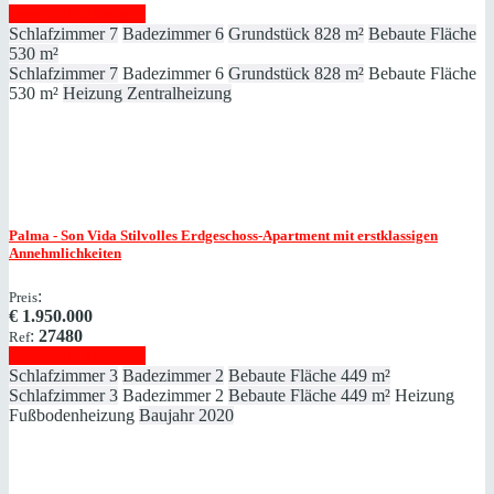
Immobilie anzeigen
Schlafzimmer
7
Badezimmer
6
Grundstück
828 m²
Bebaute Fläche
530 m²
Schlafzimmer
7
Badezimmer
6
Grundstück
828 m²
Bebaute Fläche
530 m²
Heizung
Zentralheizung
Palma - Son Vida
Stilvolles Erdgeschoss-Apartment mit erstklassigen
Annehmlichkeiten
:
Preis
€
1.950.000
:
27480
Ref
Immobilie anzeigen
Schlafzimmer
3
Badezimmer
2
Bebaute Fläche
449 m²
Schlafzimmer
3
Badezimmer
2
Bebaute Fläche
449 m²
Heizung
Fußbodenheizung
Baujahr
2020