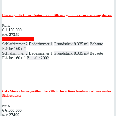
Llucmajor
Exklusive Naturfinca in Alleinlage mit Ferienvermietungslizenz
:
Preis
€
1.150.000
:
27359
Ref
Immobilie anzeigen
Schlafzimmer
2
Badezimmer
1
Grundstück
8.335 m²
Bebaute
Fläche
160 m²
Schlafzimmer
2
Badezimmer
1
Grundstück
8.335 m²
Bebaute
Fläche
160 m²
Baujahr
2002
Cala Vinyas
Außergewöhnliche Villa in luxuriöser Neubau-Residenz an der
Südwestküste
:
Preis
€
6.500.000
:
27499
Ref