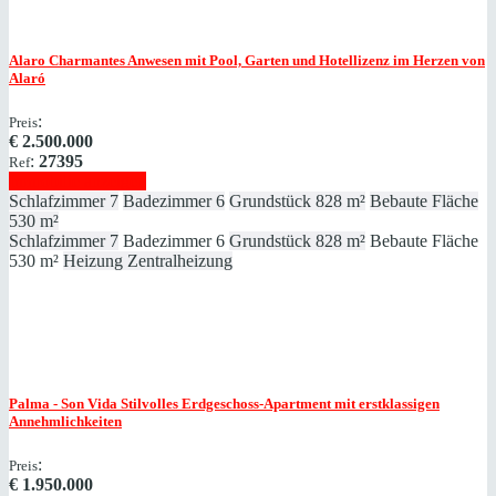
Alaro
Charmantes Anwesen mit Pool, Garten und Hotellizenz im Herzen von
Alaró
:
Preis
€
2.500.000
:
27395
Ref
Immobilie anzeigen
Schlafzimmer
7
Badezimmer
6
Grundstück
828 m²
Bebaute Fläche
530 m²
Schlafzimmer
7
Badezimmer
6
Grundstück
828 m²
Bebaute Fläche
530 m²
Heizung
Zentralheizung
Palma - Son Vida
Stilvolles Erdgeschoss-Apartment mit erstklassigen
Annehmlichkeiten
:
Preis
€
1.950.000