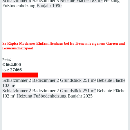
Schlafzimmer
4
Badezimmer
3
Bebaute Fläche
183 m²
Heizung
Fußbodenheizung
Baujahr
1990
Sa Rápita
Modernes Einfamilienhaus bei Es Trenc mit eigenem Garten und
Gemeinschaftspool
:
Preis
€
664.000
:
27466
Ref
Immobilie anzeigen
Schlafzimmer
2
Badezimmer
2
Grundstück
251 m²
Bebaute Fläche
102 m²
Schlafzimmer
2
Badezimmer
2
Grundstück
251 m²
Bebaute Fläche
102 m²
Heizung
Fußbodenheizung
Baujahr
2025