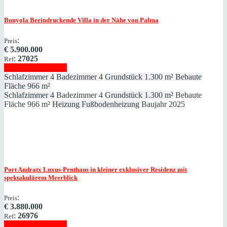
Bunyola
Beeindruckende Villa in der Nähe von Palma
:
Preis
€
5.900.000
:
27025
Ref
Immobilie anzeigen
Schlafzimmer
4
Badezimmer
4
Grundstück
1.300 m²
Bebaute
Fläche
966 m²
Schlafzimmer
4
Badezimmer
4
Grundstück
1.300 m²
Bebaute
Fläche
966 m²
Heizung
Fußbodenheizung
Baujahr
2025
Port Andratx
Luxus-Penthaus in kleiner exklusiver Residenz mit
spektakulärem Meerblick
:
Preis
€
3.880.000
:
26976
Ref
Immobilie anzeigen