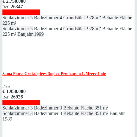
€
2.750.000
:
26347
Ref
Immobilie anzeigen
Schlafzimmer
5
Badezimmer
4
Grundstück
978 m²
Bebaute Fläche
225 m²
Schlafzimmer
5
Badezimmer
4
Grundstück
978 m²
Bebaute Fläche
225 m²
Baujahr
1999
Santa Ponsa
Großzügiges Duplex-Penthaus in 1. Meereslinie
:
Preis
€
1.950.000
:
26926
Ref
Immobilie anzeigen
Schlafzimmer
3
Badezimmer
3
Bebaute Fläche
351 m²
Schlafzimmer
3
Badezimmer
3
Bebaute Fläche
351 m²
Baujahr
1989