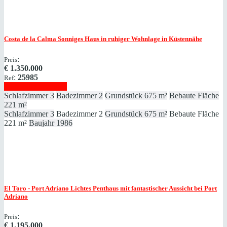
Costa de la Calma
Sonniges Haus in ruhiger Wohnlage in Küstennähe
:
Preis
€
1.350.000
:
25985
Ref
Immobilie anzeigen
Schlafzimmer
3
Badezimmer
2
Grundstück
675 m²
Bebaute Fläche
221 m²
Schlafzimmer
3
Badezimmer
2
Grundstück
675 m²
Bebaute Fläche
221 m²
Baujahr
1986
El Toro - Port Adriano
Lichtes Penthaus mit fantastischer Aussicht bei Port
Adriano
:
Preis
€
1.195.000