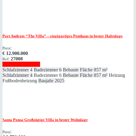
Port Andratx
“The Villa” – einzigartiges Penthaus in bester Hafenlage
:
Preis
€
12.900.000
:
27008
Ref
Immobilie anzeigen
Schlafzimmer
4
Badezimmer
6
Bebaute Fläche
857 m²
Schlafzimmer
4
Badezimmer
6
Bebaute Fläche
857 m²
Heizung
Fußbodenheizung
Baujahr
2025
Santa Ponsa
Großzügige Villa in bester Wohnlage
:
Preis