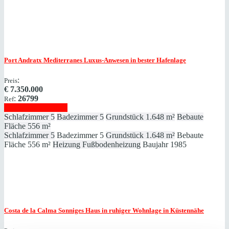
Port Andratx
Mediterranes Luxus-Anwesen in bester Hafenlage
:
Preis
€
7.350.000
:
26799
Ref
Immobilie anzeigen
Schlafzimmer
5
Badezimmer
5
Grundstück
1.648 m²
Bebaute
Fläche
556 m²
Schlafzimmer
5
Badezimmer
5
Grundstück
1.648 m²
Bebaute
Fläche
556 m²
Heizung
Fußbodenheizung
Baujahr
1985
Costa de la Calma
Sonniges Haus in ruhiger Wohnlage in Küstennähe