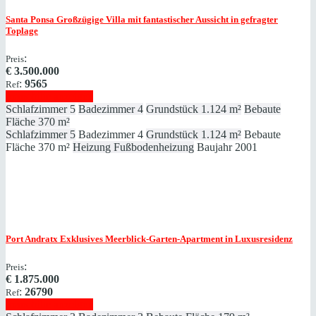
Santa Ponsa
Großzügige Villa mit fantastischer Aussicht in gefragter
Toplage
:
Preis
€
3.500.000
:
9565
Ref
Immobilie anzeigen
Schlafzimmer
5
Badezimmer
4
Grundstück
1.124 m²
Bebaute
Fläche
370 m²
Schlafzimmer
5
Badezimmer
4
Grundstück
1.124 m²
Bebaute
Fläche
370 m²
Heizung
Fußbodenheizung
Baujahr
2001
Port Andratx
Exklusives Meerblick-Garten-Apartment in Luxusresidenz
:
Preis
€
1.875.000
:
26790
Ref
Immobilie anzeigen