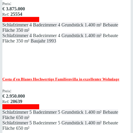
:
Preis
€
3.875.000
:
25554
Ref
Immobilie anzeigen
Schlafzimmer
4
Badezimmer
4
Grundstück
1.400 m²
Bebaute
Fläche
350 m²
Schlafzimmer
4
Badezimmer
4
Grundstück
1.400 m²
Bebaute
Fläche
350 m²
Baujahr
1993
Costa d`en Blanes
Hochwertige Familienvilla in exzellenter Wohnlage
:
Preis
€
2.950.000
:
20639
Ref
Immobilie anzeigen
Schlafzimmer
5
Badezimmer
5
Grundstück
1.400 m²
Bebaute
Fläche
650 m²
Schlafzimmer
5
Badezimmer
5
Grundstück
1.400 m²
Bebaute
Fläche
650 m²