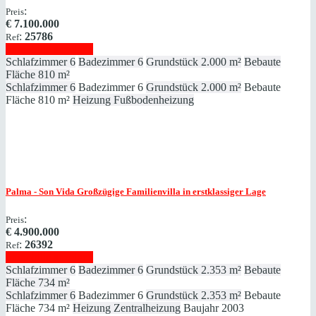
:
Preis
€
7.100.000
:
25786
Ref
Immobilie anzeigen
Schlafzimmer
6
Badezimmer
6
Grundstück
2.000 m²
Bebaute
Fläche
810 m²
Schlafzimmer
6
Badezimmer
6
Grundstück
2.000 m²
Bebaute
Fläche
810 m²
Heizung
Fußbodenheizung
Palma - Son Vida
Großzügige Familienvilla in erstklassiger Lage
:
Preis
€
4.900.000
:
26392
Ref
Immobilie anzeigen
Schlafzimmer
6
Badezimmer
6
Grundstück
2.353 m²
Bebaute
Fläche
734 m²
Schlafzimmer
6
Badezimmer
6
Grundstück
2.353 m²
Bebaute
Fläche
734 m²
Heizung
Zentralheizung
Baujahr
2003