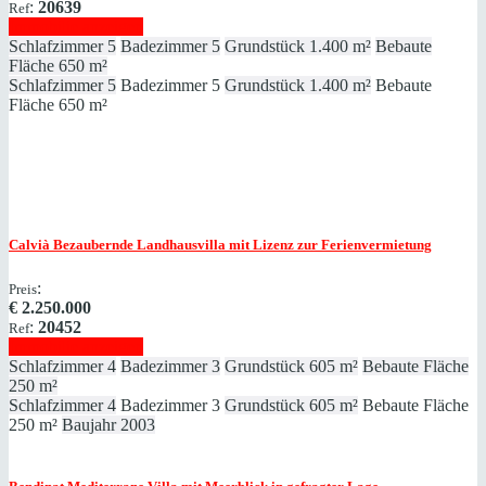
:
20639
Ref
Immobilie anzeigen
Schlafzimmer
5
Badezimmer
5
Grundstück
1.400 m²
Bebaute
Fläche
650 m²
Schlafzimmer
5
Badezimmer
5
Grundstück
1.400 m²
Bebaute
Fläche
650 m²
Calvià
Bezaubernde Landhausvilla mit Lizenz zur Ferienvermietung
:
Preis
€
2.250.000
:
20452
Ref
Immobilie anzeigen
Schlafzimmer
4
Badezimmer
3
Grundstück
605 m²
Bebaute Fläche
250 m²
Schlafzimmer
4
Badezimmer
3
Grundstück
605 m²
Bebaute Fläche
250 m²
Baujahr
2003