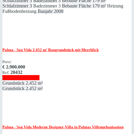
Schlafzimmer
3
Badezimmer
3
Bebaute Fläche
179 m²
Schlafzimmer
3
Badezimmer
3
Bebaute Fläche
179 m²
Heizung
Fußbodenheizung
Baujahr
2008
Palma - Son Vida
2.452 m² Baugrundstück mit Meerblick
:
Preis
€
2.900.000
:
20432
Ref
Immobilie anzeigen
Grundstück
2.452 m²
Grundstück
2.452 m²
Palma - Son Vida
Moderne Designer-Villa in Palmas Villenurbanisation