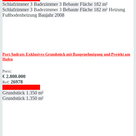
Schlafzimmer
3
Badezimmer
3
Bebaute Fläche
182 m²
Schlafzimmer
3
Badezimmer
3
Bebaute Fläche
182 m²
Heizung
Fußbodenheizung
Baujahr
2008
Port Andratx
Exklusives Grundstück mit Baugenehmigung und Projekt am
Hafen
:
Preis
€
2.800.000
:
26978
Ref
Immobilie anzeigen
Grundstück
1.350 m²
Grundstück
1.350 m²