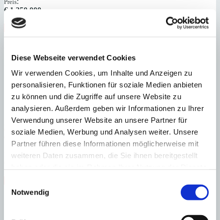
:
Preis
€
1.350.000
:
25985
Ref
Immobilie anzeigen
Schlafzimmer
3
Badezimmer
2
Grundstück
675 m²
Bebaute Fläche
221 m²
Schlafzimmer
3
Badezimmer
2
Grundstück
675 m²
Bebaute Fläche
Diese Webseite verwendet Cookies
221 m²
Baujahr
1986
Wir verwenden Cookies, um Inhalte und Anzeigen zu
personalisieren, Funktionen für soziale Medien anbieten
zu können und die Zugriffe auf unsere Website zu
analysieren. Außerdem geben wir Informationen zu Ihrer
Verwendung unserer Website an unsere Partner für
El Toro - Port Adriano
Lichtes Penthaus mit fantastischer Aussicht bei Port
soziale Medien, Werbung und Analysen weiter. Unsere
Adriano
Partner führen diese Informationen möglicherweise mit
:
Preis
weiteren Daten zusammen, die Sie ihnen bereitgestellt
€
1.195.000
haben oder die sie im Rahmen Ihrer Nutzung der Dienste
:
26727
Ref
gesammelt haben.
Immobilie anzeigen
Einwilligungsauswahl
Schlafzimmer
2
Badezimmer
2
Bebaute Fläche
118 m²
Notwendig
Schlafzimmer
2
Badezimmer
2
Bebaute Fläche
118 m²
Heizung
Fußbodenheizung
Baujahr
1994