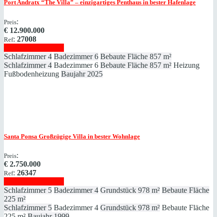
Port Andratx
“The Villa” – einzigartiges Penthaus in bester Hafenlage
:
Preis
€
12.900.000
:
27008
Ref
Immobilie anzeigen
Schlafzimmer
4
Badezimmer
6
Bebaute Fläche
857 m²
Schlafzimmer
4
Badezimmer
6
Bebaute Fläche
857 m²
Heizung
Fußbodenheizung
Baujahr
2025
Santa Ponsa
Großzügige Villa in bester Wohnlage
:
Preis
€
2.750.000
:
26347
Ref
Immobilie anzeigen
Schlafzimmer
5
Badezimmer
4
Grundstück
978 m²
Bebaute Fläche
225 m²
Schlafzimmer
5
Badezimmer
4
Grundstück
978 m²
Bebaute Fläche
225 m²
Baujahr
1999