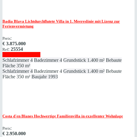
Badia Blava
Lichtdurchflutete Villa in 1. Meereslinie mit Lizenz zur
Ferienvermietung
:
Preis
€
3.875.000
:
25554
Ref
Immobilie anzeigen
Schlafzimmer
4
Badezimmer
4
Grundstück
1.400 m²
Bebaute
Fläche
350 m²
Schlafzimmer
4
Badezimmer
4
Grundstück
1.400 m²
Bebaute
Fläche
350 m²
Baujahr
1993
Costa d`en Blanes
Hochwertige Familienvilla in exzellenter Wohnlage
:
Preis
€
2.950.000