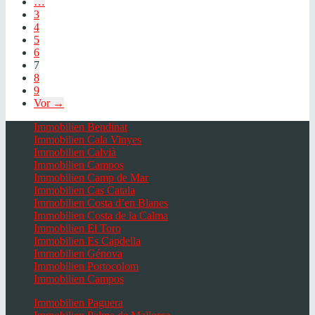
…
3
4
5
6
7
8
9
Vor →
Immobilien Bendinat
Immobilien Cala Vinyes
Immobilien Calvià
Immobilien Campos
Immobilien Camp de Mar
Immobilien Cas Catala
Immobilien Costa d’en Blanes
Immobilien Costa de la Calma
Immobilien El Toro
Immobilien Es Capdella
Immobilien Génova
Immobilien Portocolom
Immobilien Campos
Immobilien Paguera