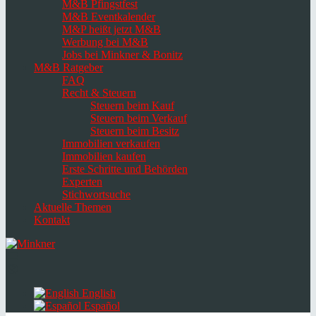
M&B Pfingstfest
M&B Eventkalender
M&P heißt jetzt M&B
Werbung bei M&B
Jobs bei Minkner & Bonitz
M&B Ratgeber
FAQ
Recht & Steuern
Steuern beim Kauf
Steuern beim Verkauf
Steuern beim Besitz
Immobilien verkaufen
Immobilien kaufen
Erste Schritte und Behörden
Experten
Stichwortsuche
Aktuelle Themen
Kontakt
Navigation
umschalten
Select
language
English
Español