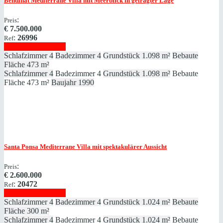
Bendinat
Mediterrane Villa mit Meerblick in gefragter Lage
:
Preis
€
7.500.000
:
26996
Ref
Immobilie anzeigen
Schlafzimmer
4
Badezimmer
4
Grundstück
1.098 m²
Bebaute
Fläche
473 m²
Schlafzimmer
4
Badezimmer
4
Grundstück
1.098 m²
Bebaute
Fläche
473 m²
Baujahr
1990
Santa Ponsa
Mediterrane Villa mit spektakulärer Aussicht
:
Preis
€
2.600.000
:
20472
Ref
Immobilie anzeigen
Schlafzimmer
4
Badezimmer
4
Grundstück
1.024 m²
Bebaute
Fläche
300 m²
Schlafzimmer
4
Badezimmer
4
Grundstück
1.024 m²
Bebaute