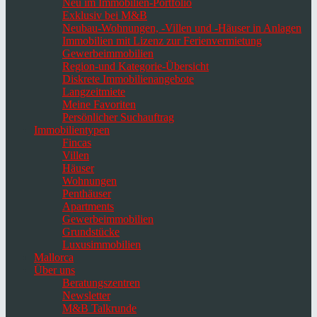
Neu im Immobilien-Portfolio
Exklusiv bei M&B
Neubau-Wohnungen, -Villen und -Häuser in Anlagen
Immobilien mit Lizenz zur Ferienvermietung
Gewerbeimmobilien
Region-und Kategorie-Übersicht
Diskrete Immobilienangebote
Langzeitmiete
Meine Favoriten
Persönlicher Suchauftrag
Immobilientypen
Fincas
Villen
Häuser
Wohnungen
Penthäuser
Apartments
Gewerbeimmobilien
Grundstücke
Luxusimmobilien
Mallorca
Über uns
Beratungszentren
Newsletter
M&B Talkrunde