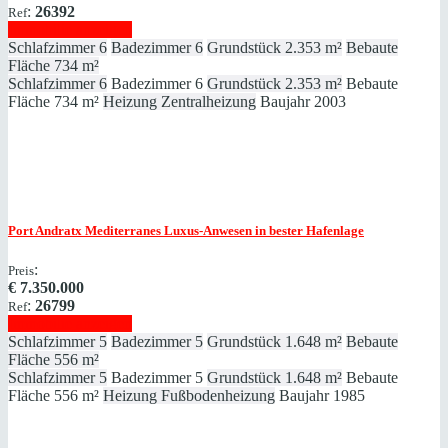
:
26392
Ref
Immobilie anzeigen
Schlafzimmer
6
Badezimmer
6
Grundstück
2.353 m²
Bebaute
Fläche
734 m²
Schlafzimmer
6
Badezimmer
6
Grundstück
2.353 m²
Bebaute
Fläche
734 m²
Heizung
Zentralheizung
Baujahr
2003
Port Andratx
Mediterranes Luxus-Anwesen in bester Hafenlage
:
Preis
€
7.350.000
:
26799
Ref
Immobilie anzeigen
Schlafzimmer
5
Badezimmer
5
Grundstück
1.648 m²
Bebaute
Fläche
556 m²
Schlafzimmer
5
Badezimmer
5
Grundstück
1.648 m²
Bebaute
Fläche
556 m²
Heizung
Fußbodenheizung
Baujahr
1985