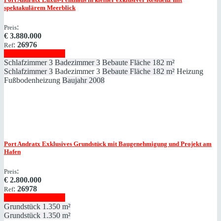
spektakulärem Meerblick
:
Preis
€
3.880.000
:
26976
Ref
Immobilie anzeigen
Schlafzimmer
3
Badezimmer
3
Bebaute Fläche
182 m²
Schlafzimmer
3
Badezimmer
3
Bebaute Fläche
182 m²
Heizung
Fußbodenheizung
Baujahr
2008
Port Andratx
Exklusives Grundstück mit Baugenehmigung und Projekt am
Hafen
:
Preis
€
2.800.000
:
26978
Ref
Immobilie anzeigen
Grundstück
1.350 m²
Grundstück
1.350 m²