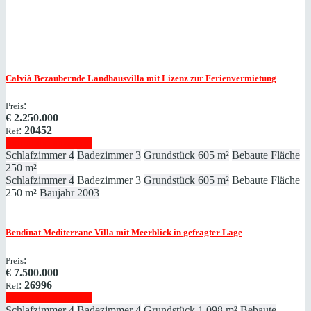
Calvià
Bezaubernde Landhausvilla mit Lizenz zur Ferienvermietung
:
Preis
€
2.250.000
:
20452
Ref
Immobilie anzeigen
Schlafzimmer
4
Badezimmer
3
Grundstück
605 m²
Bebaute Fläche
250 m²
Schlafzimmer
4
Badezimmer
3
Grundstück
605 m²
Bebaute Fläche
250 m²
Baujahr
2003
Bendinat
Mediterrane Villa mit Meerblick in gefragter Lage
:
Preis
€
7.500.000
:
26996
Ref
Immobilie anzeigen
Schlafzimmer
4
Badezimmer
4
Grundstück
1.098 m²
Bebaute