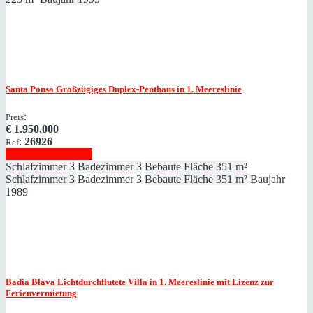
Santa Ponsa
Großzügiges Duplex-Penthaus in 1. Meereslinie
:
Preis
€
1.950.000
:
26926
Ref
Immobilie anzeigen
Schlafzimmer
3
Badezimmer
3
Bebaute Fläche
351 m²
Schlafzimmer
3
Badezimmer
3
Bebaute Fläche
351 m²
Baujahr
1989
Badia Blava
Lichtdurchflutete Villa in 1. Meereslinie mit Lizenz zur
Ferienvermietung