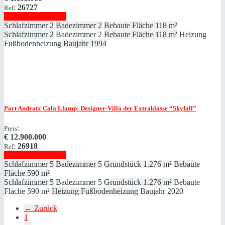
:
26727
Ref
Immobilie anzeigen
Schlafzimmer
2
Badezimmer
2
Bebaute Fläche
118 m²
Schlafzimmer
2
Badezimmer
2
Bebaute Fläche
118 m²
Heizung
Fußbodenheizung
Baujahr
1994
Port Andratx
Cala Llamp: Designer-Villa der Extraklasse “Skyfall”
:
Preis
€
12.900.000
:
26918
Ref
Immobilie anzeigen
Schlafzimmer
5
Badezimmer
5
Grundstück
1.276 m²
Bebaute
Fläche
590 m²
Schlafzimmer
5
Badezimmer
5
Grundstück
1.276 m²
Bebaute
Fläche
590 m²
Heizung
Fußbodenheizung
Baujahr
2020
← Zurück
1