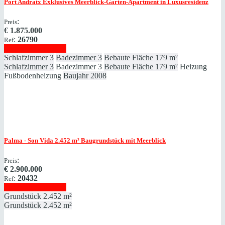
Port Andratx
Exklusives Meerblick-Garten-Apartment in Luxusresidenz
:
Preis
€
1.875.000
:
26790
Ref
Immobilie anzeigen
Schlafzimmer
3
Badezimmer
3
Bebaute Fläche
179 m²
Schlafzimmer
3
Badezimmer
3
Bebaute Fläche
179 m²
Heizung
Fußbodenheizung
Baujahr
2008
Palma - Son Vida
2.452 m² Baugrundstück mit Meerblick
:
Preis
€
2.900.000
:
20432
Ref
Immobilie anzeigen
Grundstück
2.452 m²
Grundstück
2.452 m²