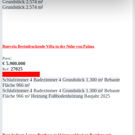
Grundstück
2.574 m²
Grundstück
2.574 m²
Bunyola
Beeindruckende Villa in der Nähe von Palma
:
Preis
€
5.900.000
:
27025
Ref
Immobilie anzeigen
Schlafzimmer
4
Badezimmer
4
Grundstück
1.300 m²
Bebaute
Fläche
966 m²
Schlafzimmer
4
Badezimmer
4
Grundstück
1.300 m²
Bebaute
Fläche
966 m²
Heizung
Fußbodenheizung
Baujahr
2025
Port Andratx
Luxus-Penthaus in kleiner exklusiver Residenz mit