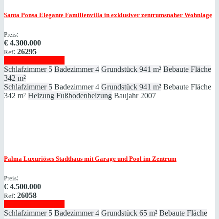
Santa Ponsa
Elegante Familienvilla in exklusiver zentrumsnaher Wohnlage
:
Preis
€
4.300.000
:
26295
Ref
Immobilie anzeigen
Schlafzimmer
5
Badezimmer
4
Grundstück
941 m²
Bebaute Fläche
342 m²
Schlafzimmer
5
Badezimmer
4
Grundstück
941 m²
Bebaute Fläche
342 m²
Heizung
Fußbodenheizung
Baujahr
2007
Palma
Luxuriöses Stadthaus mit Garage und Pool im Zentrum
:
Preis
€
4.500.000
:
26058
Ref
Immobilie anzeigen
Schlafzimmer
5
Badezimmer
4
Grundstück
65 m²
Bebaute Fläche