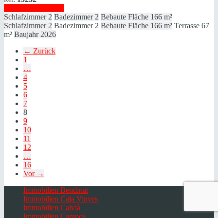
Immobilie anzeigen
Schlafzimmer
2
Badezimmer
2
Bebaute Fläche
166 m²
Schlafzimmer
2
Badezimmer
2
Bebaute Fläche
166 m²
Terrasse
67
m²
Baujahr
2026
← Zurück
1
…
4
5
6
7
8
9
10
11
12
…
16
Vor →
Immobilien Bendinat
Immobilien Cala Vinyes
Immobilien Calvià
Immobilien Campos