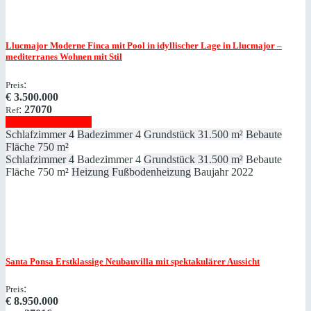
Llucmajor
Moderne Finca mit Pool in idyllischer Lage in Llucmajor –
mediterranes Wohnen mit Stil
:
Preis
€
3.500.000
:
27070
Ref
Immobilie anzeigen
Schlafzimmer
4
Badezimmer
4
Grundstück
31.500 m²
Bebaute
Fläche
750 m²
Schlafzimmer
4
Badezimmer
4
Grundstück
31.500 m²
Bebaute
Fläche
750 m²
Heizung
Fußbodenheizung
Baujahr
2022
Santa Ponsa
Erstklassige Neubauvilla mit spektakulärer Aussicht
:
Preis
€
8.950.000