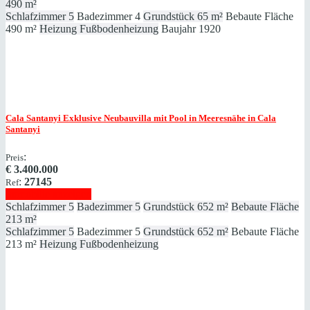
490 m²
Schlafzimmer
5
Badezimmer
4
Grundstück
65 m²
Bebaute Fläche
490 m²
Heizung
Fußbodenheizung
Baujahr
1920
Cala Santanyi
Exklusive Neubauvilla mit Pool in Meeresnähe in Cala
Santanyi
:
Preis
€
3.400.000
:
27145
Ref
Immobilie anzeigen
Schlafzimmer
5
Badezimmer
5
Grundstück
652 m²
Bebaute Fläche
213 m²
Schlafzimmer
5
Badezimmer
5
Grundstück
652 m²
Bebaute Fläche
213 m²
Heizung
Fußbodenheizung