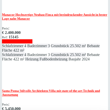
Manacor
Hochwertige Neubau-Finca mit beeindruckender Aussicht in bester
Lage nahe Manacor
:
Preis
€
2.400.000
:
15145
Ref
Immobilie anzeigen
Schlafzimmer
4
Badezimmer
3
Grundstück
25.502 m²
Bebaute
Fläche
422 m²
Schlafzimmer
4
Badezimmer
3
Grundstück
25.502 m²
Bebaute
Fläche
422 m²
Heizung
Fußbodenheizung
Baujahr
2024
Santa Ponsa
Stilvolle Architekten-Villa mit state-of-the-art Technik und
Ausstattung
:
Preis
€
5.450.000