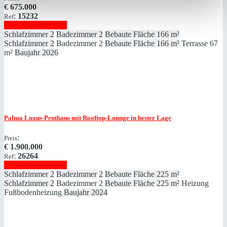
€
675.000
:
15232
Ref
Immobilie anzeigen
Schlafzimmer
2
Badezimmer
2
Bebaute Fläche
166 m²
Schlafzimmer
2
Badezimmer
2
Bebaute Fläche
166 m²
Terrasse
67
m²
Baujahr
2026
Palma
Luxus-Penthaus mit Rooftop-Lounge in bester Lage
:
Preis
€
1.900.000
:
26264
Ref
Immobilie anzeigen
Schlafzimmer
2
Badezimmer
2
Bebaute Fläche
225 m²
Schlafzimmer
2
Badezimmer
2
Bebaute Fläche
225 m²
Heizung
Fußbodenheizung
Baujahr
2024