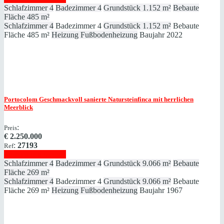
Schlafzimmer
4
Badezimmer
4
Grundstück
1.152 m²
Bebaute
Fläche
485 m²
Schlafzimmer
4
Badezimmer
4
Grundstück
1.152 m²
Bebaute
Fläche
485 m²
Heizung
Fußbodenheizung
Baujahr
2022
Portocolom
Geschmackvoll sanierte Natursteinfinca mit herrlichen
Meerblick
:
Preis
€
2.250.000
:
27193
Ref
Immobilie anzeigen
Schlafzimmer
4
Badezimmer
4
Grundstück
9.066 m²
Bebaute
Fläche
269 m²
Schlafzimmer
4
Badezimmer
4
Grundstück
9.066 m²
Bebaute
Fläche
269 m²
Heizung
Fußbodenheizung
Baujahr
1967