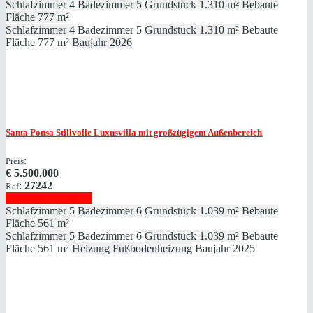
Schlafzimmer
4
Badezimmer
5
Grundstück
1.310 m²
Bebaute
Fläche
777 m²
Schlafzimmer
4
Badezimmer
5
Grundstück
1.310 m²
Bebaute
Fläche
777 m²
Baujahr
2026
Santa Ponsa
Stillvolle Luxusvilla mit großzügigem Außenbereich
:
Preis
€
5.500.000
:
27242
Ref
Immobilie anzeigen
Schlafzimmer
5
Badezimmer
6
Grundstück
1.039 m²
Bebaute
Fläche
561 m²
Schlafzimmer
5
Badezimmer
6
Grundstück
1.039 m²
Bebaute
Fläche
561 m²
Heizung
Fußbodenheizung
Baujahr
2025