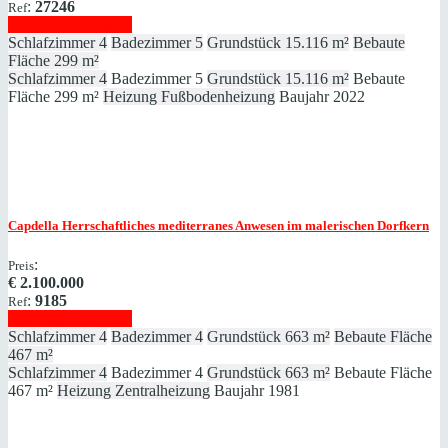
:
27246
Ref
Immobilie anzeigen
Schlafzimmer
4
Badezimmer
5
Grundstück
15.116 m²
Bebaute
Fläche
299 m²
Schlafzimmer
4
Badezimmer
5
Grundstück
15.116 m²
Bebaute
Fläche
299 m²
Heizung
Fußbodenheizung
Baujahr
2022
Capdella
Herrschaftliches mediterranes Anwesen im malerischen Dorfkern
:
Preis
€
2.100.000
:
9185
Ref
Immobilie anzeigen
Schlafzimmer
4
Badezimmer
4
Grundstück
663 m²
Bebaute Fläche
467 m²
Schlafzimmer
4
Badezimmer
4
Grundstück
663 m²
Bebaute Fläche
467 m²
Heizung
Zentralheizung
Baujahr
1981