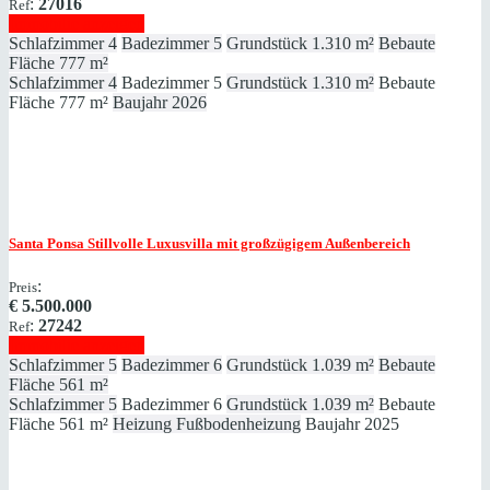
:
27016
Ref
Immobilie anzeigen
Schlafzimmer
4
Badezimmer
5
Grundstück
1.310 m²
Bebaute
Fläche
777 m²
Schlafzimmer
4
Badezimmer
5
Grundstück
1.310 m²
Bebaute
Fläche
777 m²
Baujahr
2026
Santa Ponsa
Stillvolle Luxusvilla mit großzügigem Außenbereich
:
Preis
€
5.500.000
:
27242
Ref
Immobilie anzeigen
Schlafzimmer
5
Badezimmer
6
Grundstück
1.039 m²
Bebaute
Fläche
561 m²
Schlafzimmer
5
Badezimmer
6
Grundstück
1.039 m²
Bebaute
Fläche
561 m²
Heizung
Fußbodenheizung
Baujahr
2025