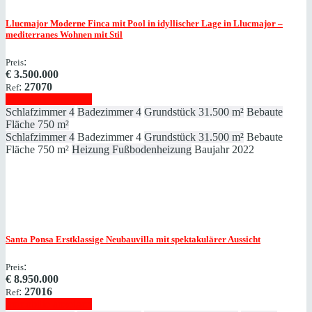
Llucmajor
Moderne Finca mit Pool in idyllischer Lage in Llucmajor –
mediterranes Wohnen mit Stil
:
Preis
€
3.500.000
:
27070
Ref
Immobilie anzeigen
Schlafzimmer
4
Badezimmer
4
Grundstück
31.500 m²
Bebaute
Fläche
750 m²
Schlafzimmer
4
Badezimmer
4
Grundstück
31.500 m²
Bebaute
Fläche
750 m²
Heizung
Fußbodenheizung
Baujahr
2022
Santa Ponsa
Erstklassige Neubauvilla mit spektakulärer Aussicht
:
Preis
€
8.950.000
:
27016
Ref
Immobilie anzeigen