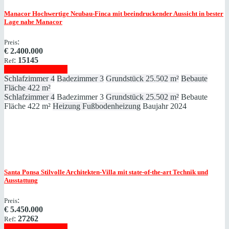
Manacor
Hochwertige Neubau-Finca mit beeindruckender Aussicht in bester
Lage nahe Manacor
:
Preis
€
2.400.000
:
15145
Ref
Immobilie anzeigen
Schlafzimmer
4
Badezimmer
3
Grundstück
25.502 m²
Bebaute
Fläche
422 m²
Schlafzimmer
4
Badezimmer
3
Grundstück
25.502 m²
Bebaute
Fläche
422 m²
Heizung
Fußbodenheizung
Baujahr
2024
Santa Ponsa
Stilvolle Architekten-Villa mit state-of-the-art Technik und
Ausstattung
:
Preis
€
5.450.000
:
27262
Ref
Immobilie anzeigen