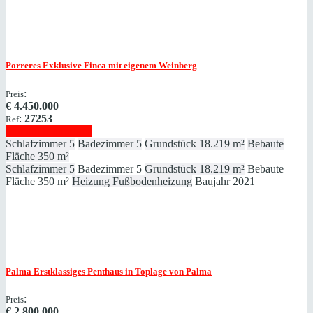
Porreres
Exklusive Finca mit eigenem Weinberg
:
Preis
€
4.450.000
:
27253
Ref
Immobilie anzeigen
Schlafzimmer
5
Badezimmer
5
Grundstück
18.219 m²
Bebaute
Fläche
350 m²
Schlafzimmer
5
Badezimmer
5
Grundstück
18.219 m²
Bebaute
Fläche
350 m²
Heizung
Fußbodenheizung
Baujahr
2021
Palma
Erstklassiges Penthaus in Toplage von Palma
:
Preis
€
2.800.000