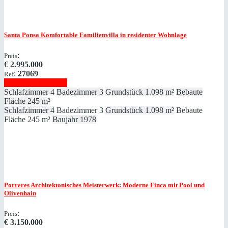
Santa Ponsa
Komfortable Familienvilla in residenter Wohnlage
:
Preis
€
2.995.000
:
27069
Ref
Immobilie anzeigen
Schlafzimmer
4
Badezimmer
3
Grundstück
1.098 m²
Bebaute
Fläche
245 m²
Schlafzimmer
4
Badezimmer
3
Grundstück
1.098 m²
Bebaute
Fläche
245 m²
Baujahr
1978
Porreres
Architektonisches Meisterwerk: Moderne Finca mit Pool und
Olivenhain
:
Preis
€
3.150.000