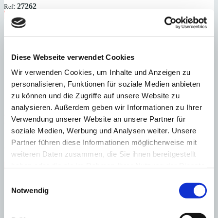
:
27262
Ref
Immobilie anzeigen
Schlafzimmer
4
Badezimmer
4
Grundstück
1.152 m²
Bebaute
Fläche
485 m²
Schlafzimmer
4
Badezimmer
4
Grundstück
1.152 m²
Bebaute
Fläche
485 m²
Heizung
Fußbodenheizung
Baujahr
2022
Diese Webseite verwendet Cookies
Wir verwenden Cookies, um Inhalte und Anzeigen zu
personalisieren, Funktionen für soziale Medien anbieten
zu können und die Zugriffe auf unsere Website zu
analysieren. Außerdem geben wir Informationen zu Ihrer
Portocolom
Geschmackvoll sanierte Natursteinfinca mit herrlichen
Verwendung unserer Website an unsere Partner für
Meerblick
soziale Medien, Werbung und Analysen weiter. Unsere
:
Preis
Partner führen diese Informationen möglicherweise mit
€
2.250.000
weiteren Daten zusammen, die Sie ihnen bereitgestellt
:
27193
Ref
haben oder die sie im Rahmen Ihrer Nutzung der Dienste
Immobilie anzeigen
Schlafzimmer
4
Badezimmer
4
Grundstück
9.066 m²
Bebaute
gesammelt haben.
Einwilligungsauswahl
Fläche
269 m²
Notwendig
Schlafzimmer
4
Badezimmer
4
Grundstück
9.066 m²
Bebaute
Fläche
269 m²
Heizung
Fußbodenheizung
Baujahr
1967