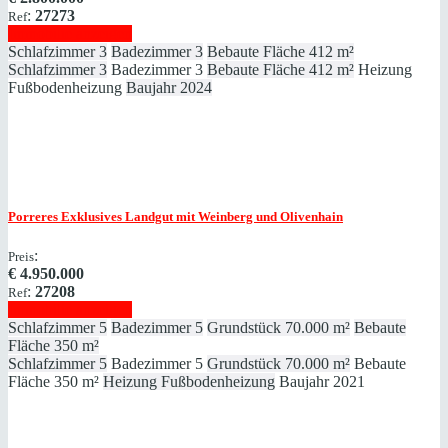
:
27273
Ref
Immobilie anzeigen
Schlafzimmer
3
Badezimmer
3
Bebaute Fläche
412 m²
Schlafzimmer
3
Badezimmer
3
Bebaute Fläche
412 m²
Heizung
Fußbodenheizung
Baujahr
2024
Porreres
Exklusives Landgut mit Weinberg und Olivenhain
:
Preis
€
4.950.000
:
27208
Ref
Immobilie anzeigen
Schlafzimmer
5
Badezimmer
5
Grundstück
70.000 m²
Bebaute
Fläche
350 m²
Schlafzimmer
5
Badezimmer
5
Grundstück
70.000 m²
Bebaute
Fläche
350 m²
Heizung
Fußbodenheizung
Baujahr
2021