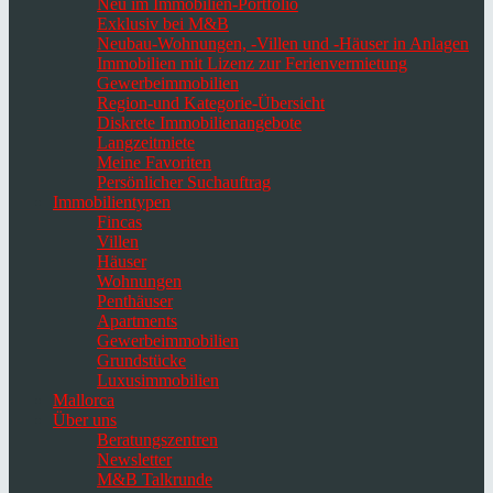
Neu im Immobilien-Portfolio
Exklusiv bei M&B
Neubau-Wohnungen, -Villen und -Häuser in Anlagen
Immobilien mit Lizenz zur Ferienvermietung
Gewerbeimmobilien
Region-und Kategorie-Übersicht
Diskrete Immobilienangebote
Langzeitmiete
Meine Favoriten
Persönlicher Suchauftrag
Immobilientypen
Fincas
Villen
Häuser
Wohnungen
Penthäuser
Apartments
Gewerbeimmobilien
Grundstücke
Luxusimmobilien
Mallorca
Über uns
Beratungszentren
Newsletter
M&B Talkrunde