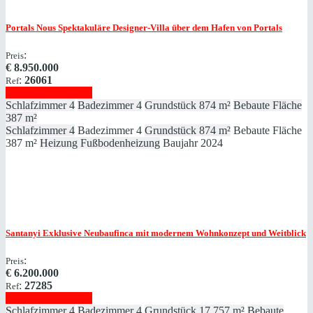
Portals Nous
Spektakuläre Designer-Villa über dem Hafen von Portals
:
Preis
€
8.950.000
:
26061
Ref
Immobilie anzeigen
Schlafzimmer
4
Badezimmer
4
Grundstück
874 m²
Bebaute Fläche
387 m²
Schlafzimmer
4
Badezimmer
4
Grundstück
874 m²
Bebaute Fläche
387 m²
Heizung
Fußbodenheizung
Baujahr
2024
Santanyi
Exklusive Neubaufinca mit modernem Wohnkonzept und Weitblick
:
Preis
€
6.200.000
:
27285
Ref
Immobilie anzeigen
Schlafzimmer
4
Badezimmer
4
Grundstück
17.757 m²
Bebaute