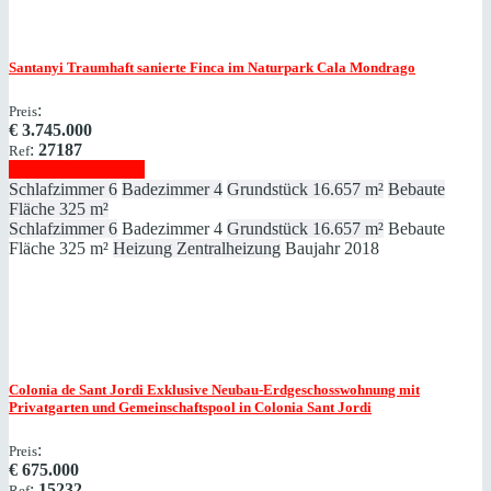
Santanyi
Traumhaft sanierte Finca im Naturpark Cala Mondrago
:
Preis
€
3.745.000
:
27187
Ref
Immobilie anzeigen
Schlafzimmer
6
Badezimmer
4
Grundstück
16.657 m²
Bebaute
Fläche
325 m²
Schlafzimmer
6
Badezimmer
4
Grundstück
16.657 m²
Bebaute
Fläche
325 m²
Heizung
Zentralheizung
Baujahr
2018
Colonia de Sant Jordi
Exklusive Neubau-Erdgeschosswohnung mit
Privatgarten und Gemeinschaftspool in Colonia Sant Jordi
:
Preis
€
675.000
:
15232
Ref