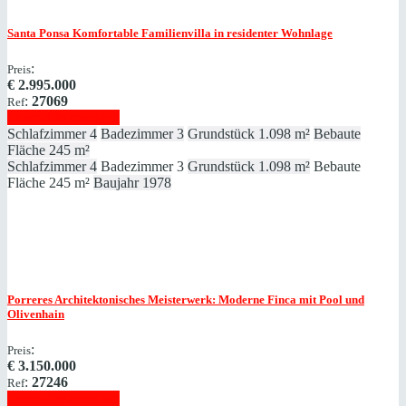
Santa Ponsa
Komfortable Familienvilla in residenter Wohnlage
:
Preis
€
2.995.000
:
27069
Ref
Immobilie anzeigen
Schlafzimmer
4
Badezimmer
3
Grundstück
1.098 m²
Bebaute
Fläche
245 m²
Schlafzimmer
4
Badezimmer
3
Grundstück
1.098 m²
Bebaute
Fläche
245 m²
Baujahr
1978
Porreres
Architektonisches Meisterwerk: Moderne Finca mit Pool und
Olivenhain
:
Preis
€
3.150.000
:
27246
Ref
Immobilie anzeigen