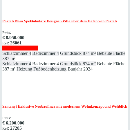
Portals Nous
Spektakuläre Designer-Villa über dem Hafen von Portals
:
Preis
€
8.950.000
:
26061
Ref
Immobilie anzeigen
Schlafzimmer
4
Badezimmer
4
Grundstück
874 m²
Bebaute Fläche
387 m²
Schlafzimmer
4
Badezimmer
4
Grundstück
874 m²
Bebaute Fläche
387 m²
Heizung
Fußbodenheizung
Baujahr
2024
Santanyi
Exklusive Neubaufinca mit modernem Wohnkonzept und Weitblick
:
Preis
€
6.200.000
:
27285
Ref