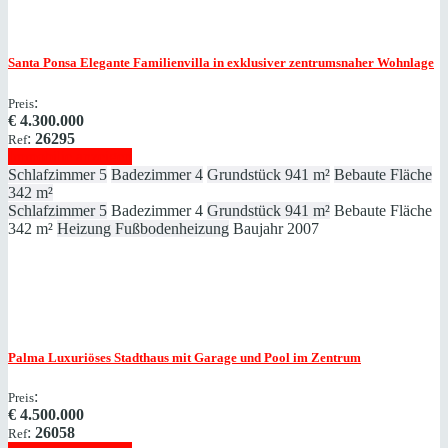
Santa Ponsa
Elegante Familienvilla in exklusiver zentrumsnaher Wohnlage
:
Preis
€
4.300.000
:
26295
Ref
Immobilie anzeigen
Schlafzimmer
5
Badezimmer
4
Grundstück
941 m²
Bebaute Fläche
342 m²
Schlafzimmer
5
Badezimmer
4
Grundstück
941 m²
Bebaute Fläche
342 m²
Heizung
Fußbodenheizung
Baujahr
2007
Palma
Luxuriöses Stadthaus mit Garage und Pool im Zentrum
:
Preis
€
4.500.000
:
26058
Ref