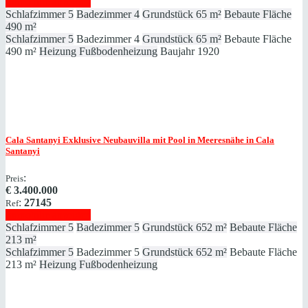
Immobilie anzeigen
Schlafzimmer
5
Badezimmer
4
Grundstück
65 m²
Bebaute Fläche
490 m²
Schlafzimmer
5
Badezimmer
4
Grundstück
65 m²
Bebaute Fläche
490 m²
Heizung
Fußbodenheizung
Baujahr
1920
Cala Santanyi
Exklusive Neubauvilla mit Pool in Meeresnähe in Cala
Santanyi
:
Preis
€
3.400.000
:
27145
Ref
Immobilie anzeigen
Schlafzimmer
5
Badezimmer
5
Grundstück
652 m²
Bebaute Fläche
213 m²
Schlafzimmer
5
Badezimmer
5
Grundstück
652 m²
Bebaute Fläche
213 m²
Heizung
Fußbodenheizung