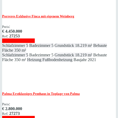
Porreres
Exklusive Finca mit eigenem Weinberg
:
Preis
€
4.450.000
:
27253
Ref
Immobilie anzeigen
Schlafzimmer
5
Badezimmer
5
Grundstück
18.219 m²
Bebaute
Fläche
350 m²
Schlafzimmer
5
Badezimmer
5
Grundstück
18.219 m²
Bebaute
Fläche
350 m²
Heizung
Fußbodenheizung
Baujahr
2021
Palma
Erstklassiges Penthaus in Toplage von Palma
:
Preis
€
2.800.000
:
27273
Ref