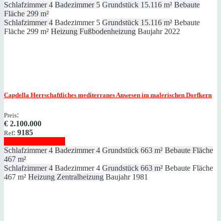
Schlafzimmer
4
Badezimmer
5
Grundstück
15.116 m²
Bebaute
Fläche
299 m²
Schlafzimmer
4
Badezimmer
5
Grundstück
15.116 m²
Bebaute
Fläche
299 m²
Heizung
Fußbodenheizung
Baujahr
2022
Capdella
Herrschaftliches mediterranes Anwesen im malerischen Dorfkern
:
Preis
€
2.100.000
:
9185
Ref
Immobilie anzeigen
Schlafzimmer
4
Badezimmer
4
Grundstück
663 m²
Bebaute Fläche
467 m²
Schlafzimmer
4
Badezimmer
4
Grundstück
663 m²
Bebaute Fläche
467 m²
Heizung
Zentralheizung
Baujahr
1981