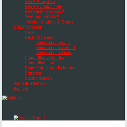
M&B Pfingstfest
M&B Eventkalender
M&P heißt jetzt M&B
Werbung bei M&B
Jobs bei Minkner & Bonitz
M&B Ratgeber
FAQ
Recht & Steuern
Steuern beim Kauf
Steuern beim Verkauf
Steuern beim Besitz
Immobilien verkaufen
Immobilien kaufen
Erste Schritte und Behörden
Experten
Stichwortsuche
Aktuelle Themen
Kontakt
Navigation
umschalten
Select
language
English