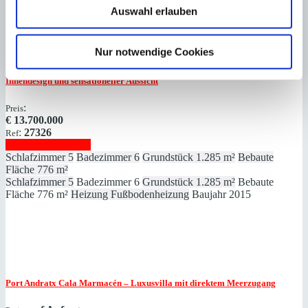
Auswahl erlauben
Nur notwendige Cookies
Port Andratx
“Mon Port” – Architektur-Highlight mit exquisitem
Innendesign und sensationeller Aussicht
:
Preis
€
13.700.000
:
27326
Ref
Immobilie anzeigen
Schlafzimmer
5
Badezimmer
6
Grundstück
1.285 m²
Bebaute
Fläche
776 m²
Schlafzimmer
5
Badezimmer
6
Grundstück
1.285 m²
Bebaute
Fläche
776 m²
Heizung
Fußbodenheizung
Baujahr
2015
Port Andratx
Cala Marmacén – Luxusvilla mit direktem Meerzugang