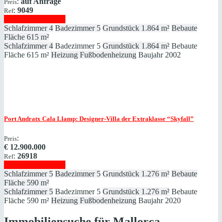
:
auf Anfrage
Preis
:
9049
Ref
Immobilie anzeigen
Schlafzimmer
4
Badezimmer
5
Grundstück
1.864 m²
Bebaute
Fläche
615 m²
Schlafzimmer
4
Badezimmer
5
Grundstück
1.864 m²
Bebaute
Fläche
615 m²
Heizung
Fußbodenheizung
Baujahr
2002
Port Andratx
Cala Llamp: Designer-Villa der Extraklasse “Skyfall”
:
Preis
€
12.900.000
:
26918
Ref
Immobilie anzeigen
Schlafzimmer
5
Badezimmer
5
Grundstück
1.276 m²
Bebaute
Fläche
590 m²
Schlafzimmer
5
Badezimmer
5
Grundstück
1.276 m²
Bebaute
Fläche
590 m²
Heizung
Fußbodenheizung
Baujahr
2020
Immobiliensuche für Mallorca