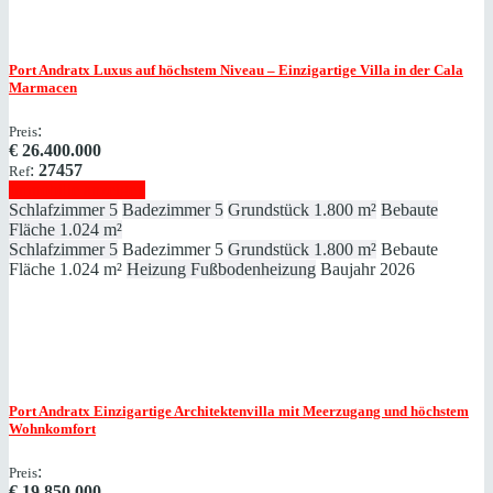
Port Andratx
Luxus auf höchstem Niveau – Einzigartige Villa in der Cala
Marmacen
:
Preis
€
26.400.000
:
27457
Ref
Immobilie anzeigen
Schlafzimmer
5
Badezimmer
5
Grundstück
1.800 m²
Bebaute
Fläche
1.024 m²
Schlafzimmer
5
Badezimmer
5
Grundstück
1.800 m²
Bebaute
Fläche
1.024 m²
Heizung
Fußbodenheizung
Baujahr
2026
Port Andratx
Einzigartige Architektenvilla mit Meerzugang und höchstem
Wohnkomfort
:
Preis
€
19.850.000