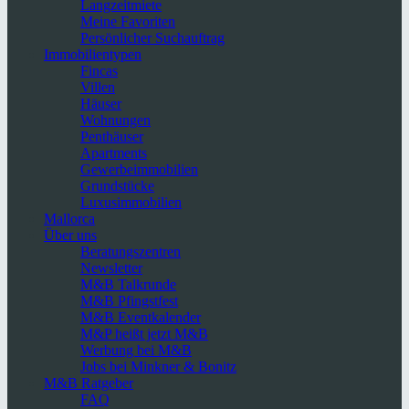
Langzeitmiete
Meine Favoriten
Persönlicher Suchauftrag
Immobilientypen
Fincas
Villen
Häuser
Wohnungen
Penthäuser
Apartments
Gewerbeimmobilien
Grundstücke
Luxusimmobilien
Mallorca
Über uns
Beratungszentren
Newsletter
M&B Talkrunde
M&B Pfingstfest
M&B Eventkalender
M&P heißt jetzt M&B
Werbung bei M&B
Jobs bei Minkner & Bonitz
M&B Ratgeber
FAQ