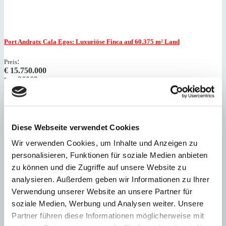
Port Andratx
Cala Egos: Luxuriöse Finca auf 60.375 ​​​​​​​m² Land
:
Preis
€
15.750.000
:
26063
Ref
Immobilie anzeigen
Schlafzimmer
4
Badezimmer
4
Grundstück
60.375 m²
Bebaute
Fläche
525 m²
Schlafzimmer
4
Badezimmer
4
Grundstück
60.375 m²
Bebaute
Fläche
525 m²
Baujahr
2023
Diese Webseite verwendet Cookies
Wir verwenden Cookies, um Inhalte und Anzeigen zu
personalisieren, Funktionen für soziale Medien anbieten
zu können und die Zugriffe auf unsere Website zu
analysieren. Außerdem geben wir Informationen zu Ihrer
Port Andratx
Moderne Luxusvilla mit atemberaubenden Meer- und
Verwendung unserer Website an unsere Partner für
Panoramablick
soziale Medien, Werbung und Analysen weiter. Unsere
Partner führen diese Informationen möglicherweise mit
:
Preis