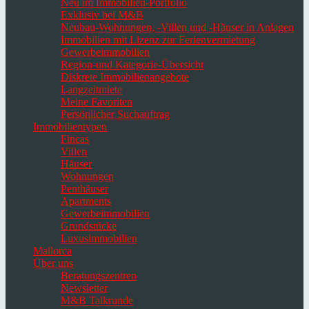
Neu im Immobilien-Portfolio
Exklusiv bei M&B
Neubau-Wohnungen, -Villen und -Häuser in Anlagen
Immobilien mit Lizenz zur Ferienvermietung
Gewerbeimmobilien
Region-und Kategorie-Übersicht
Diskrete Immobilienangebote
Langzeitmiete
Meine Favoriten
Persönlicher Suchauftrag
Immobilientypen
Fincas
Villen
Häuser
Wohnungen
Penthäuser
Apartments
Gewerbeimmobilien
Grundstücke
Luxusimmobilien
Mallorca
Über uns
Beratungszentren
Newsletter
M&B Talkrunde