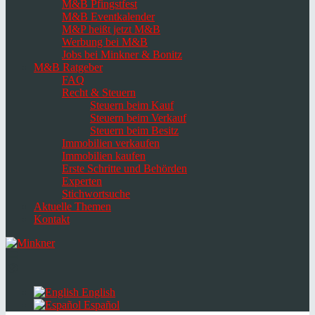
M&B Pfingstfest
M&B Eventkalender
M&P heißt jetzt M&B
Werbung bei M&B
Jobs bei Minkner & Bonitz
M&B Ratgeber
FAQ
Recht & Steuern
Steuern beim Kauf
Steuern beim Verkauf
Steuern beim Besitz
Immobilien verkaufen
Immobilien kaufen
Erste Schritte und Behörden
Experten
Stichwortsuche
Aktuelle Themen
Kontakt
Navigation
umschalten
Select
language
English
Español