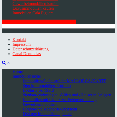
Gewerbeimmobilien kaufen
Luxusimmobilien kaufen
Immobilien Cala Figuera
HIER ZUM NEWSLETTER ANMELDEN
© 2026 Minkner & Bonitz S.L. | Mallorca
Kontakt
Impressum
Datenschutzerklärung
Canal Denuncias
Home
Immobiliensuche
Immobilien-Suche auf der MALLORCA-KARTE
Neu im Immobilien-Portfolio
Exklusiv bei M&B
Neubau-Wohnungen, -Villen und -Häuser in Anlagen
Immobilien mit Lizenz zur Ferienvermietung
Gewerbeimmobilien
Region-und Kategorie-Übersicht
Diskrete Immobilienangebote