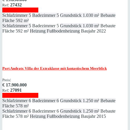
:
27432
Ref
Immobilie anzeigen
Schlafzimmer
5
Badezimmer
5
Grundstück
1.030 m²
Bebaute
Fläche
592 m²
Schlafzimmer
5
Badezimmer
5
Grundstück
1.030 m²
Bebaute
Fläche
592 m²
Heizung
Fußbodenheizung
Baujahr
2022
Port Andratx
Villa der Extraklasse mit fantastischem Meerblick
:
Preis
€
17.900.000
:
27091
Ref
Immobilie anzeigen
Schlafzimmer
6
Badezimmer
6
Grundstück
1.250 m²
Bebaute
Fläche
578 m²
Schlafzimmer
6
Badezimmer
6
Grundstück
1.250 m²
Bebaute
Fläche
578 m²
Heizung
Fußbodenheizung
Baujahr
2015