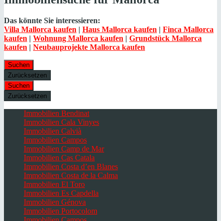
Das könnte Sie interessieren:
Villa Mallorca kaufen
|
Haus Mallorca kaufen
|
Finca Mallorca
kaufen
|
Wohnung Mallorca kaufen
|
Grundstück Mallorca
kaufen
|
Neubauprojekte Mallorca kaufen
Suchen
Zurücksetzen
Suchen
Zurücksetzen
Immobilien Bendinat
Immobilien Cala Vinyes
Immobilien Calvià
Immobilien Campos
Immobilien Camp de Mar
Immobilien Cas Catala
Immobilien Costa d’en Blanes
Immobilien Costa de la Calma
Immobilien El Toro
Immobilien Es Capdella
Immobilien Génova
Immobilien Portocolom
Immobilien Campos