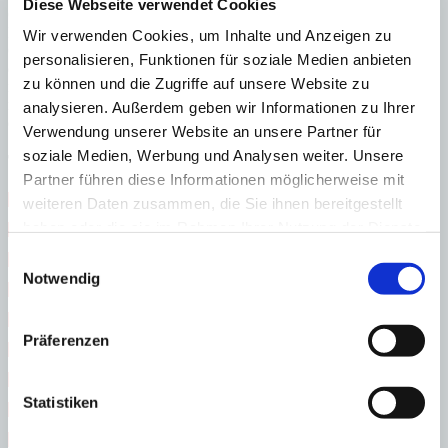
Diese Webseite verwendet Cookies
Grundstücke als Bauland nicht mehr attraktiv. Es laufen
Einwendungs- und Gerichtsverfahren gegen diese Vorstellungen der
Wir verwenden Cookies, um Inhalte und Anzeigen zu
Gemeinde. Bis zur Rechtskraft des neuen Generalplans und damit
personalisieren, Funktionen für soziale Medien anbieten
des Sonderplans werden aufgrund eines Moratoriums derzeit keine
zu können und die Zugriffe auf unsere Website zu
neuen Baugenehmigungen für Son Font erteilt. In diesem
rechtlichen Grau-/Schwarzfeld bieten wir – anders als viele Makler
analysieren. Außerdem geben wir Informationen zu Ihrer
der Insel – Grundstücke in Son Font derzeit nicht an.
Verwendung unserer Website an unsere Partner für
soziale Medien, Werbung und Analysen weiter. Unsere
Themen im Ratgeber
Partner führen diese Informationen möglicherweise mit
 Bauen auf Mallorca 
weiteren Daten zusammen, die Sie ihnen bereitgestellt
haben oder die sie im Rahmen Ihrer Nutzung der Dienste
 Bewohnbarkeitsbescheinigung 
gesammelt haben.
Einwilligungsauswahl
 Decenal-Versicherung Neubau 
Notwendig
 Due Diligence 
 Energiezertifikat 
Präferenzen
 EU-Erbrechtsverordnung 
 Golden Visa 
Statistiken
 Grundbuch 
 Hypotheken Finanzierung 