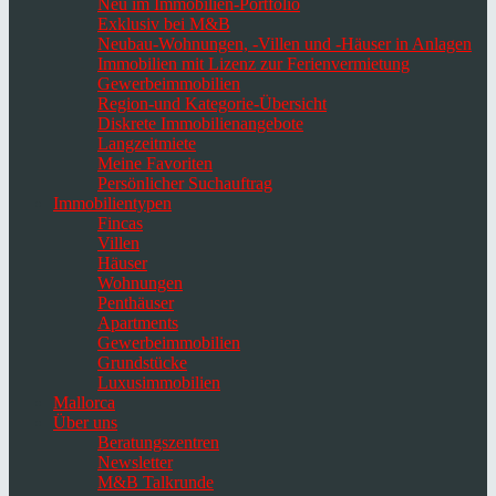
Neu im Immobilien-Portfolio
Exklusiv bei M&B
Neubau-Wohnungen, -Villen und -Häuser in Anlagen
Immobilien mit Lizenz zur Ferienvermietung
Gewerbeimmobilien
Region-und Kategorie-Übersicht
Diskrete Immobilienangebote
Langzeitmiete
Meine Favoriten
Persönlicher Suchauftrag
Immobilientypen
Fincas
Villen
Häuser
Wohnungen
Penthäuser
Apartments
Gewerbeimmobilien
Grundstücke
Luxusimmobilien
Mallorca
Über uns
Beratungszentren
Newsletter
M&B Talkrunde