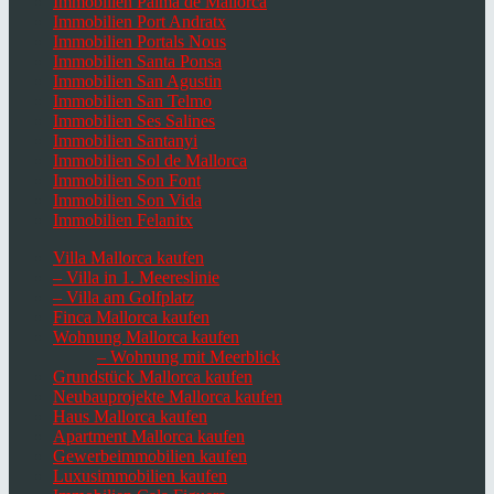
Immobilien Palma de Mallorca
Immobilien Port Andratx
Immobilien Portals Nous
Immobilien Santa Ponsa
Immobilien San Agustin
Immobilien San Telmo
Immobilien Ses Salines
Immobilien Santanyi
Immobilien Sol de Mallorca
Immobilien Son Font
Immobilien Son Vida
Immobilien Felanitx
Villa Mallorca kaufen
– Villa in 1. Meereslinie
– Villa am Golfplatz
Finca Mallorca kaufen
Wohnung Mallorca kaufen
– Wohnung mit Meerblick
Grundstück Mallorca kaufen
Neubauprojekte Mallorca kaufen
Haus Mallorca kaufen
Apartment Mallorca kaufen
Gewerbeimmobilien kaufen
Luxusimmobilien kaufen