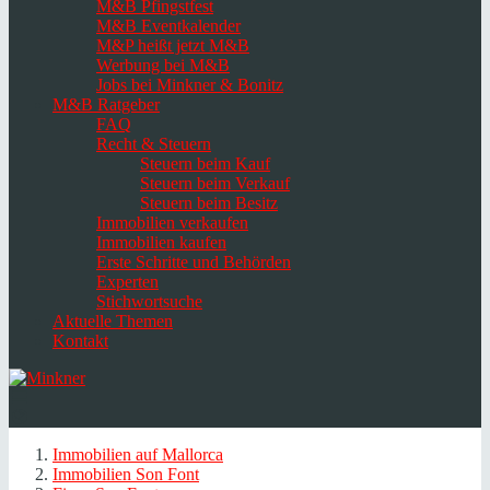
M&B Pfingstfest
M&B Eventkalender
M&P heißt jetzt M&B
Werbung bei M&B
Jobs bei Minkner & Bonitz
M&B Ratgeber
FAQ
Recht & Steuern
Steuern beim Kauf
Steuern beim Verkauf
Steuern beim Besitz
Immobilien verkaufen
Immobilien kaufen
Erste Schritte und Behörden
Experten
Stichwortsuche
Aktuelle Themen
Kontakt
Navigation
umschalten
Select
language
Immobilien auf Mallorca
Immobilien Son Font