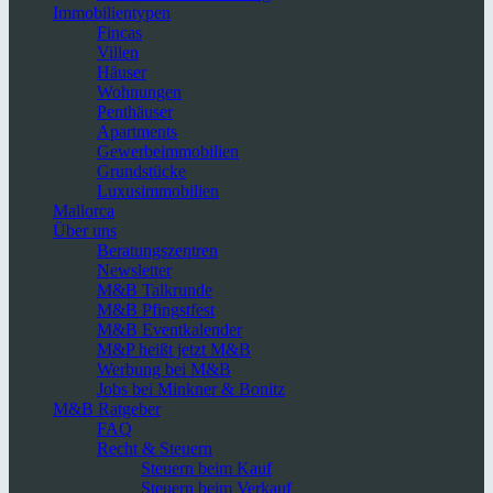
Immobilientypen
Fincas
Villen
Häuser
Wohnungen
Penthäuser
Apartments
Gewerbeimmobilien
Grundstücke
Luxusimmobilien
Mallorca
Über uns
Beratungszentren
Newsletter
M&B Talkrunde
M&B Pfingstfest
M&B Eventkalender
M&P heißt jetzt M&B
Werbung bei M&B
Jobs bei Minkner & Bonitz
M&B Ratgeber
FAQ
Recht & Steuern
Steuern beim Kauf
Steuern beim Verkauf