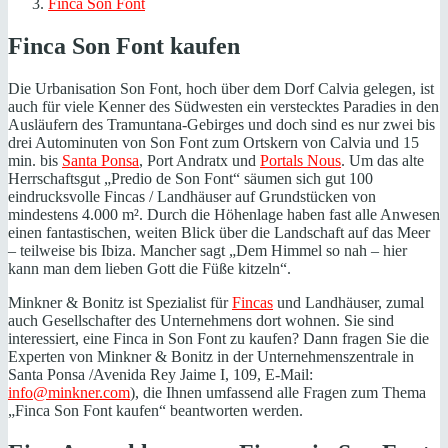
Finca Son Font
Finca Son Font kaufen
Die Urbanisation Son Font, hoch über dem Dorf Calvia gelegen, ist
auch für viele Kenner des Südwesten ein verstecktes Paradies in den
Ausläufern des Tramuntana-Gebirges und doch sind es nur zwei bis
drei Autominuten von Son Font zum Ortskern von Calvia und 15
min. bis
Santa Ponsa
, Port Andratx und
Portals Nous
. Um das alte
Herrschaftsgut „Predio de Son Font“ säumen sich gut 100
eindrucksvolle Fincas / Landhäuser auf Grundstücken von
mindestens 4.000 m². Durch die Höhenlage haben fast alle Anwesen
einen fantastischen, weiten Blick über die Landschaft auf das Meer
– teilweise bis Ibiza. Mancher sagt „Dem Himmel so nah – hier
kann man dem lieben Gott die Füße kitzeln“.
Minkner & Bonitz ist Spezialist für
Fincas
und Landhäuser, zumal
auch Gesellschafter des Unternehmens dort wohnen. Sie sind
interessiert, eine Finca in Son Font zu kaufen? Dann fragen Sie die
Experten von Minkner & Bonitz in der Unternehmenszentrale in
Santa Ponsa /Avenida Rey Jaime I, 109, E-Mail:
info@minkner.com
), die Ihnen umfassend alle Fragen zum Thema
„Finca Son Font kaufen“ beantworten werden.