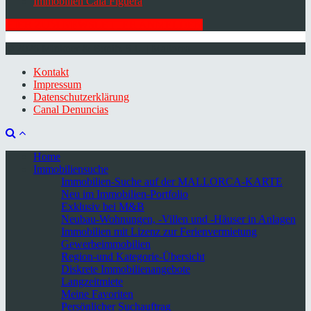
Immobilien Cala Figuera
HIER ZUM NEWSLETTER ANMELDEN
© 2026 Minkner & Bonitz S.L. | Mallorca
Kontakt
Impressum
Datenschutzerklärung
Canal Denuncias
Home
Immobiliensuche
Immobilien-Suche auf der MALLORCA-KARTE
Neu im Immobilien-Portfolio
Exklusiv bei M&B
Neubau-Wohnungen, -Villen und -Häuser in Anlagen
Immobilien mit Lizenz zur Ferienvermietung
Gewerbeimmobilien
Region-und Kategorie-Übersicht
Diskrete Immobilienangebote
Langzeitmiete
Meine Favoriten
Persönlicher Suchauftrag