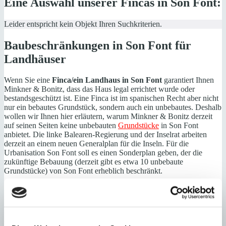
Eine Auswahl unserer Fincas in Son Font:
Leider entspricht kein Objekt Ihren Suchkriterien.
Baubeschränkungen in Son Font für
Landhäuser
Wenn Sie eine
Finca/ein Landhaus in Son Font
garantiert Ihnen
Minkner & Bonitz, dass das Haus legal errichtet wurde oder
bestandsgeschützt ist. Eine Finca ist im spanischen Recht aber nicht
nur ein bebautes Grundstück, sondern auch ein unbebautes. Deshalb
wollen wir Ihnen hier erläutern, warum Minkner & Bonitz derzeit
auf seinen Seiten keine unbebauten
Grundstücke
in Son Font
anbietet. Die linke Balearen-Regierung und der Inselrat arbeiten
derzeit an einem neuen Generalplan für die Inseln. Für die
Urbanisation Son Font soll es einen Sonderplan geben, der die
zukünftige Bebauung (derzeit gibt es etwa 10 unbebaute
Grundstücke) von Son Font erheblich beschränkt.
Zukünftig sollen nach diesem Plan auf unbebauten Grundstücken
nur noch Häuser mit einer Wohnfläche von 150 m²
(Bruttogeschossfläche) gestattet werden. Der Bau von
Swimmingpools soll nicht mehr erlaubt sein. Sollten diese
Vorschriften in Gesetzeskraft erwachsen, sind die Son Font –