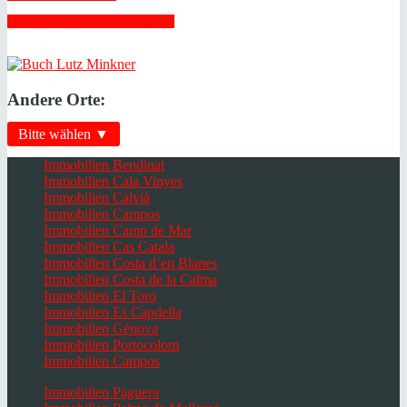
 Zwangsversteigerungen 
Andere Orte:
Bitte wählen ▼
Immobilien Bendinat
Immobilien Cala Vinyes
Immobilien Calvià
Immobilien Campos
Immobilien Camp de Mar
Immobilien Cas Catala
Immobilien Costa d’en Blanes
Immobilien Costa de la Calma
Immobilien El Toro
Immobilien Es Capdella
Immobilien Génova
Immobilien Portocolom
Immobilien Campos
Immobilien Paguera