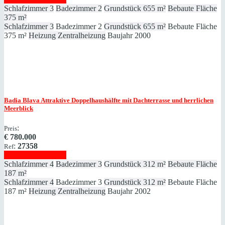
Schlafzimmer
3
Badezimmer
2
Grundstück
655 m²
Bebaute Fläche
375 m²
Schlafzimmer
3
Badezimmer
2
Grundstück
655 m²
Bebaute Fläche
375 m²
Heizung
Zentralheizung
Baujahr
2000
Badia Blava
Attraktive Doppelhaushälfte mit Dachterrasse und herrlichen
Meerblick
:
Preis
€
780.000
:
27358
Ref
Immobilie anzeigen
Schlafzimmer
4
Badezimmer
3
Grundstück
312 m²
Bebaute Fläche
187 m²
Schlafzimmer
4
Badezimmer
3
Grundstück
312 m²
Bebaute Fläche
187 m²
Heizung
Zentralheizung
Baujahr
2002