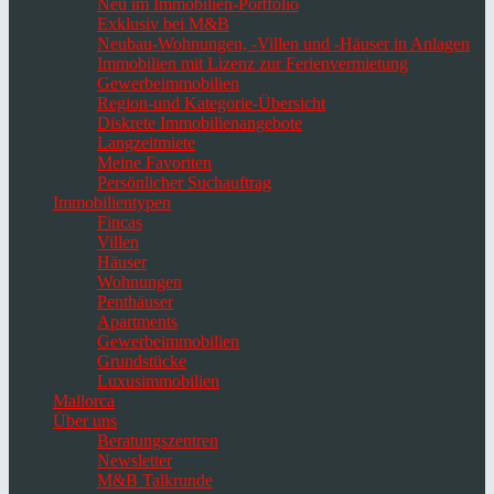
Neu im Immobilien-Portfolio
Exklusiv bei M&B
Neubau-Wohnungen, -Villen und -Häuser in Anlagen
Immobilien mit Lizenz zur Ferienvermietung
Gewerbeimmobilien
Region-und Kategorie-Übersicht
Diskrete Immobilienangebote
Langzeitmiete
Meine Favoriten
Persönlicher Suchauftrag
Immobilientypen
Fincas
Villen
Häuser
Wohnungen
Penthäuser
Apartments
Gewerbeimmobilien
Grundstücke
Luxusimmobilien
Mallorca
Über uns
Beratungszentren
Newsletter
M&B Talkrunde