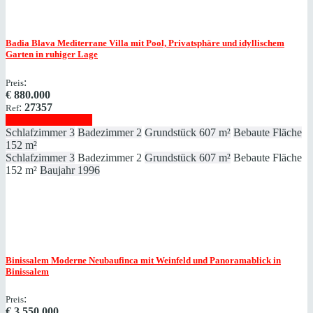
Badia Blava
Mediterrane Villa mit Pool, Privatsphäre und idyllischem
Garten in ruhiger Lage
:
Preis
€
880.000
:
27357
Ref
Immobilie anzeigen
Schlafzimmer
3
Badezimmer
2
Grundstück
607 m²
Bebaute Fläche
152 m²
Schlafzimmer
3
Badezimmer
2
Grundstück
607 m²
Bebaute Fläche
152 m²
Baujahr
1996
Binissalem
Moderne Neubaufinca mit Weinfeld und Panoramablick in
Binissalem
:
Preis
€
3.550.000