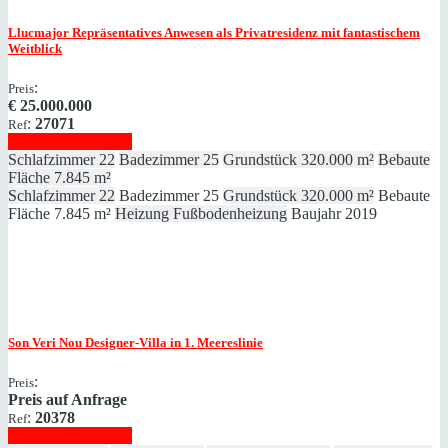
Llucmajor
Repräsentatives Anwesen als Privatresidenz mit fantastischem
Weitblick
:
Preis
€
25.000.000
:
27071
Ref
Immobilie anzeigen
Schlafzimmer
22
Badezimmer
25
Grundstück
320.000 m²
Bebaute
Fläche
7.845 m²
Schlafzimmer
22
Badezimmer
25
Grundstück
320.000 m²
Bebaute
Fläche
7.845 m²
Heizung
Fußbodenheizung
Baujahr
2019
Son Veri Nou
Designer-Villa in 1. Meereslinie
:
Preis
Preis auf Anfrage
:
20378
Ref
Immobilie anzeigen