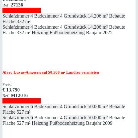
:
27136
Ref
Immobilie anzeigen
Schlafzimmer
4
Badezimmer
4
Grundstück
14.206 m²
Bebaute
Fläche
332 m²
Schlafzimmer
4
Badezimmer
4
Grundstück
14.206 m²
Bebaute
Fläche
332 m²
Heizung
Fußbodenheizung
Baujahr
2025
Alaro
Luxus-Anwesen auf 50.500 m² Land zu vermieten
:
Preis
€
13.750
:
M12016
Ref
Immobilie anzeigen
Schlafzimmer
6
Badezimmer
4
Grundstück
50.000 m²
Bebaute
Fläche
527 m²
Schlafzimmer
6
Badezimmer
4
Grundstück
50.000 m²
Bebaute
Fläche
527 m²
Heizung
Fußbodenheizung
Baujahr
2009