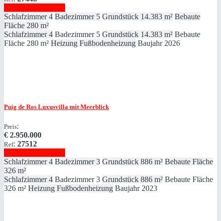
Immobilie anzeigen
Schlafzimmer
4
Badezimmer
5
Grundstück
14.383 m²
Bebaute
Fläche
280 m²
Schlafzimmer
4
Badezimmer
5
Grundstück
14.383 m²
Bebaute
Fläche
280 m²
Heizung
Fußbodenheizung
Baujahr
2026
Puig de Ros
Luxusvilla mit Meerblick
:
Preis
€
2.950.000
:
27512
Ref
Immobilie anzeigen
Schlafzimmer
4
Badezimmer
3
Grundstück
886 m²
Bebaute Fläche
326 m²
Schlafzimmer
4
Badezimmer
3
Grundstück
886 m²
Bebaute Fläche
326 m²
Heizung
Fußbodenheizung
Baujahr
2023