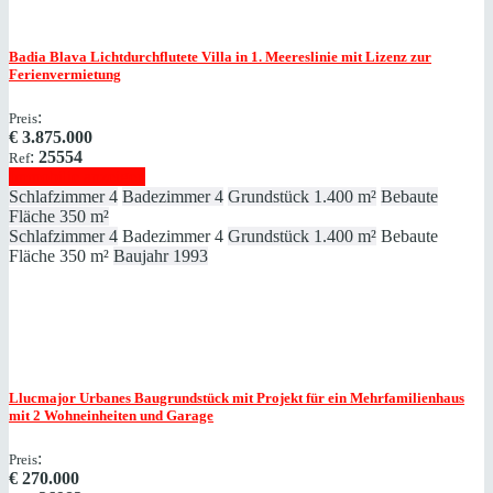
Badia Blava
Lichtdurchflutete Villa in 1. Meereslinie mit Lizenz zur
Ferienvermietung
:
Preis
€
3.875.000
:
25554
Ref
Immobilie anzeigen
Schlafzimmer
4
Badezimmer
4
Grundstück
1.400 m²
Bebaute
Fläche
350 m²
Schlafzimmer
4
Badezimmer
4
Grundstück
1.400 m²
Bebaute
Fläche
350 m²
Baujahr
1993
Llucmajor
Urbanes Baugrundstück mit Projekt für ein Mehrfamilienhaus
mit 2 Wohneinheiten und Garage
:
Preis
€
270.000