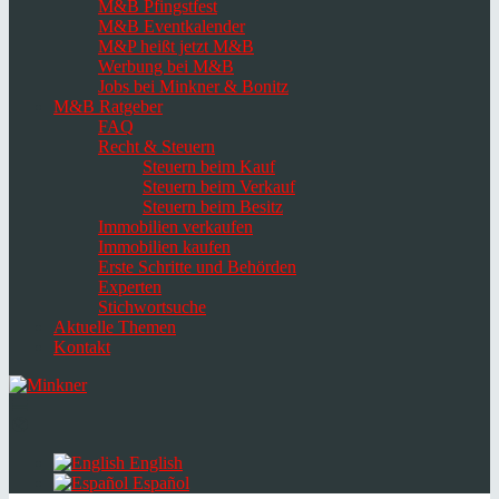
M&B Pfingstfest
M&B Eventkalender
M&P heißt jetzt M&B
Werbung bei M&B
Jobs bei Minkner & Bonitz
M&B Ratgeber
FAQ
Recht & Steuern
Steuern beim Kauf
Steuern beim Verkauf
Steuern beim Besitz
Immobilien verkaufen
Immobilien kaufen
Erste Schritte und Behörden
Experten
Stichwortsuche
Aktuelle Themen
Kontakt
Navigation
umschalten
Select
language
English
Español