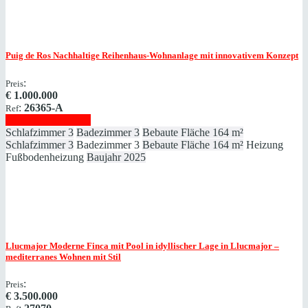
Puig de Ros
Nachhaltige Reihenhaus-Wohnanlage mit innovativem Konzept
:
Preis
€
1.000.000
:
26365-A
Ref
Immobilie anzeigen
Schlafzimmer
3
Badezimmer
3
Bebaute Fläche
164 m²
Schlafzimmer
3
Badezimmer
3
Bebaute Fläche
164 m²
Heizung
Fußbodenheizung
Baujahr
2025
Llucmajor
Moderne Finca mit Pool in idyllischer Lage in Llucmajor –
mediterranes Wohnen mit Stil
:
Preis
€
3.500.000