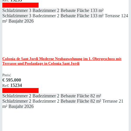
Ref
Immobilie anzeigen
Schlafzimmer
3
Badezimmer
2
Bebaute Fläche
133 m²
Schlafzimmer
3
Badezimmer
2
Bebaute Fläche
133 m²
Terrasse
124
m²
Baujahr
2026
Colonia de Sant Jordi
Moderne Neubauwohnung im 1. Obergeschoss mit
Terrasse und Poolanlage in Colonia Sant Jordi
:
Preis
€
595.000
:
15234
Ref
Immobilie anzeigen
Schlafzimmer
2
Badezimmer
2
Bebaute Fläche
82 m²
Schlafzimmer
2
Badezimmer
2
Bebaute Fläche
82 m²
Terrasse
21
m²
Baujahr
2026