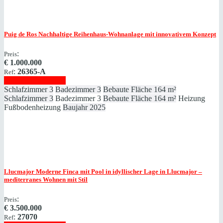
Puig de Ros
Nachhaltige Reihenhaus-Wohnanlage mit innovativem Konzept
:
Preis
€
1.000.000
:
26365-A
Ref
Immobilie anzeigen
Schlafzimmer
3
Badezimmer
3
Bebaute Fläche
164 m²
Schlafzimmer
3
Badezimmer
3
Bebaute Fläche
164 m²
Heizung
Fußbodenheizung
Baujahr
2025
Llucmajor
Moderne Finca mit Pool in idyllischer Lage in Llucmajor –
mediterranes Wohnen mit Stil
:
Preis
€
3.500.000
:
27070
Ref