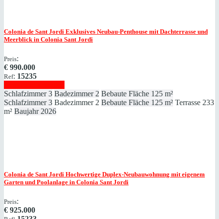
Colonia de Sant Jordi
Exklusives Neubau-Penthouse mit Dachterrasse und
Meerblick in Colonia Sant Jordi
:
Preis
€
990.000
:
15235
Ref
Immobilie anzeigen
Schlafzimmer
3
Badezimmer
2
Bebaute Fläche
125 m²
Schlafzimmer
3
Badezimmer
2
Bebaute Fläche
125 m²
Terrasse
233
m²
Baujahr
2026
Colonia de Sant Jordi
Hochwertige Duplex-Neubauwohnung mit eigenem
Garten und Poolanlage in Colonia Sant Jordi
:
Preis
€
925.000
:
15233