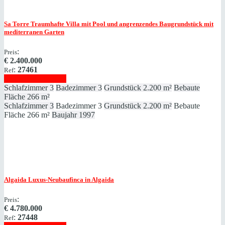
Sa Torre
Traumhafte Villa mit Pool und angrenzendes Baugrundstück mit
mediterranen Garten
:
Preis
€
2.400.000
:
27461
Ref
Immobilie anzeigen
Schlafzimmer
3
Badezimmer
3
Grundstück
2.200 m²
Bebaute
Fläche
266 m²
Schlafzimmer
3
Badezimmer
3
Grundstück
2.200 m²
Bebaute
Fläche
266 m²
Baujahr
1997
Algaida
Luxus-Neubaufinca in Algaida
:
Preis
€
4.780.000
:
27448
Ref