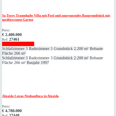
Sa Torre
Traumhafte Villa mit Pool und angrenzendes Baugrundstück mit
mediterranen Garten
:
Preis
€
2.400.000
:
27461
Ref
Immobilie anzeigen
Schlafzimmer
3
Badezimmer
3
Grundstück
2.200 m²
Bebaute
Fläche
266 m²
Schlafzimmer
3
Badezimmer
3
Grundstück
2.200 m²
Bebaute
Fläche
266 m²
Baujahr
1997
Algaida
Luxus-Neubaufinca in Algaida
:
Preis
€
4.780.000
:
27448
Ref