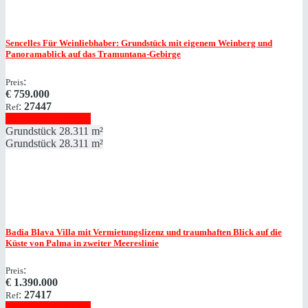
Sencelles
Für Weinliebhaber: Grundstück mit eigenem Weinberg und
Panoramablick auf das Tramuntana-Gebirge
:
Preis
€
759.000
:
27447
Ref
Immobilie anzeigen
Grundstück
28.311 m²
Grundstück
28.311 m²
Badia Blava
Villa mit Vermietungslizenz und traumhaften Blick auf die
Küste von Palma in zweiter Meereslinie
:
Preis
€
1.390.000
:
27417
Ref
Immobilie anzeigen