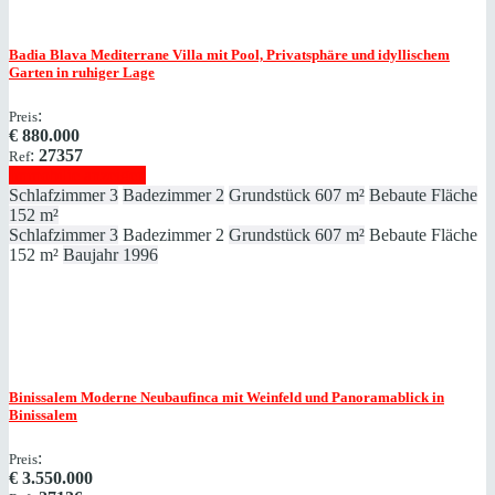
Badia Blava
Mediterrane Villa mit Pool, Privatsphäre und idyllischem
Garten in ruhiger Lage
:
Preis
€
880.000
:
27357
Ref
Immobilie anzeigen
Schlafzimmer
3
Badezimmer
2
Grundstück
607 m²
Bebaute Fläche
152 m²
Schlafzimmer
3
Badezimmer
2
Grundstück
607 m²
Bebaute Fläche
152 m²
Baujahr
1996
Binissalem
Moderne Neubaufinca mit Weinfeld und Panoramablick in
Binissalem
:
Preis
€
3.550.000