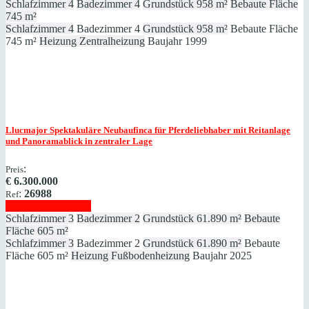
Schlafzimmer
4
Badezimmer
4
Grundstück
958 m²
Bebaute Fläche
745 m²
Schlafzimmer
4
Badezimmer
4
Grundstück
958 m²
Bebaute Fläche
745 m²
Heizung
Zentralheizung
Baujahr
1999
Llucmajor
Spektakuläre Neubaufinca für Pferdeliebhaber mit Reitanlage
und Panoramablick in zentraler Lage
:
Preis
€
6.300.000
:
26988
Ref
Immobilie anzeigen
Schlafzimmer
3
Badezimmer
2
Grundstück
61.890 m²
Bebaute
Fläche
605 m²
Schlafzimmer
3
Badezimmer
2
Grundstück
61.890 m²
Bebaute
Fläche
605 m²
Heizung
Fußbodenheizung
Baujahr
2025