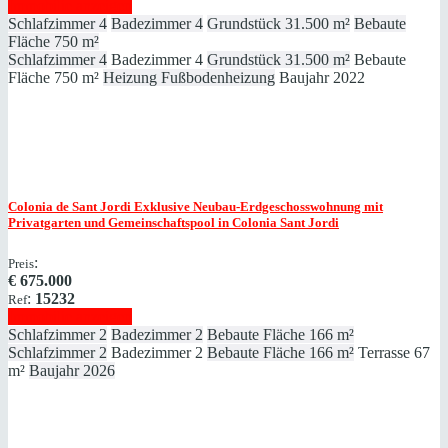
Immobilie anzeigen
Schlafzimmer
4
Badezimmer
4
Grundstück
31.500 m²
Bebaute
Fläche
750 m²
Schlafzimmer
4
Badezimmer
4
Grundstück
31.500 m²
Bebaute
Fläche
750 m²
Heizung
Fußbodenheizung
Baujahr
2022
Colonia de Sant Jordi
Exklusive Neubau-Erdgeschosswohnung mit
Privatgarten und Gemeinschaftspool in Colonia Sant Jordi
:
Preis
€
675.000
:
15232
Ref
Immobilie anzeigen
Schlafzimmer
2
Badezimmer
2
Bebaute Fläche
166 m²
Schlafzimmer
2
Badezimmer
2
Bebaute Fläche
166 m²
Terrasse
67
m²
Baujahr
2026