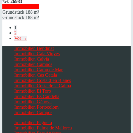
:
26983
Ref
Immobilie anzeigen
Grundstück
188 m²
Grundstück
188 m²
1
2
Vor →
Immobilien Bendinat
Immobilien Cala Vinyes
Immobilien Calvià
Immobilien Campos
Immobilien Camp de Mar
Immobilien Cas Catala
Immobilien Costa d’en Blanes
Immobilien Costa de la Calma
Immobilien El Toro
Immobilien Es Capdella
Immobilien Génova
Immobilien Portocolom
Immobilien Campos
Immobilien Paguera
Immobilien Palma de Mallorca