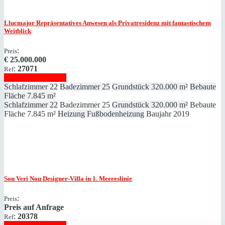
Llucmajor
Repräsentatives Anwesen als Privatresidenz mit fantastischem
Weitblick
:
Preis
€
25.000.000
:
27071
Ref
Immobilie anzeigen
Schlafzimmer
22
Badezimmer
25
Grundstück
320.000 m²
Bebaute
Fläche
7.845 m²
Schlafzimmer
22
Badezimmer
25
Grundstück
320.000 m²
Bebaute
Fläche
7.845 m²
Heizung
Fußbodenheizung
Baujahr
2019
Son Veri Nou
Designer-Villa in 1. Meereslinie
:
Preis
Preis auf Anfrage
:
20378
Ref