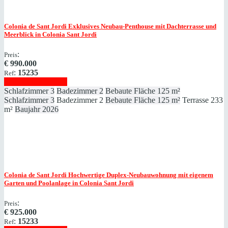
Colonia de Sant Jordi
Exklusives Neubau-Penthouse mit Dachterrasse und
Meerblick in Colonia Sant Jordi
:
Preis
€
990.000
:
15235
Ref
Immobilie anzeigen
Schlafzimmer
3
Badezimmer
2
Bebaute Fläche
125 m²
Schlafzimmer
3
Badezimmer
2
Bebaute Fläche
125 m²
Terrasse
233
m²
Baujahr
2026
Colonia de Sant Jordi
Hochwertige Duplex-Neubauwohnung mit eigenem
Garten und Poolanlage in Colonia Sant Jordi
:
Preis
€
925.000
:
15233
Ref