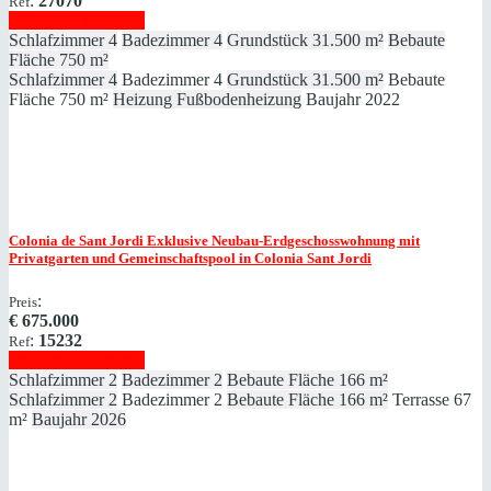
:
27070
Ref
Immobilie anzeigen
Schlafzimmer
4
Badezimmer
4
Grundstück
31.500 m²
Bebaute
Fläche
750 m²
Schlafzimmer
4
Badezimmer
4
Grundstück
31.500 m²
Bebaute
Fläche
750 m²
Heizung
Fußbodenheizung
Baujahr
2022
Colonia de Sant Jordi
Exklusive Neubau-Erdgeschosswohnung mit
Privatgarten und Gemeinschaftspool in Colonia Sant Jordi
:
Preis
€
675.000
:
15232
Ref
Immobilie anzeigen
Schlafzimmer
2
Badezimmer
2
Bebaute Fläche
166 m²
Schlafzimmer
2
Badezimmer
2
Bebaute Fläche
166 m²
Terrasse
67
m²
Baujahr
2026