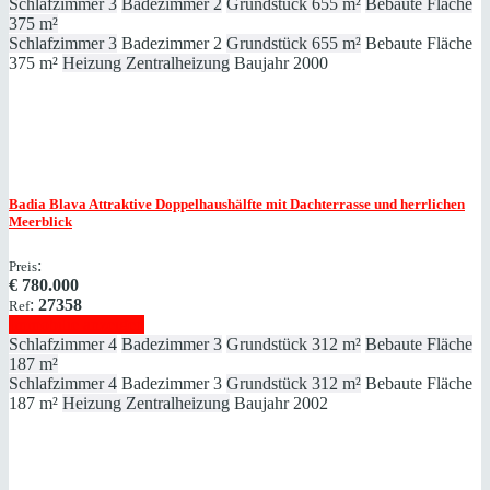
Schlafzimmer
3
Badezimmer
2
Grundstück
655 m²
Bebaute Fläche
375 m²
Schlafzimmer
3
Badezimmer
2
Grundstück
655 m²
Bebaute Fläche
375 m²
Heizung
Zentralheizung
Baujahr
2000
Badia Blava
Attraktive Doppelhaushälfte mit Dachterrasse und herrlichen
Meerblick
:
Preis
€
780.000
:
27358
Ref
Immobilie anzeigen
Schlafzimmer
4
Badezimmer
3
Grundstück
312 m²
Bebaute Fläche
187 m²
Schlafzimmer
4
Badezimmer
3
Grundstück
312 m²
Bebaute Fläche
187 m²
Heizung
Zentralheizung
Baujahr
2002