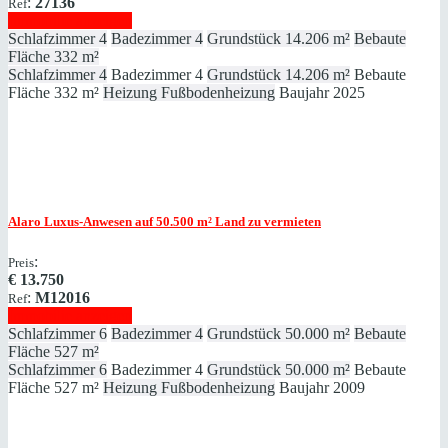
:
27136
Ref
Immobilie anzeigen
Schlafzimmer
4
Badezimmer
4
Grundstück
14.206 m²
Bebaute
Fläche
332 m²
Schlafzimmer
4
Badezimmer
4
Grundstück
14.206 m²
Bebaute
Fläche
332 m²
Heizung
Fußbodenheizung
Baujahr
2025
Alaro
Luxus-Anwesen auf 50.500 m² Land zu vermieten
:
Preis
€
13.750
:
M12016
Ref
Immobilie anzeigen
Schlafzimmer
6
Badezimmer
4
Grundstück
50.000 m²
Bebaute
Fläche
527 m²
Schlafzimmer
6
Badezimmer
4
Grundstück
50.000 m²
Bebaute
Fläche
527 m²
Heizung
Fußbodenheizung
Baujahr
2009