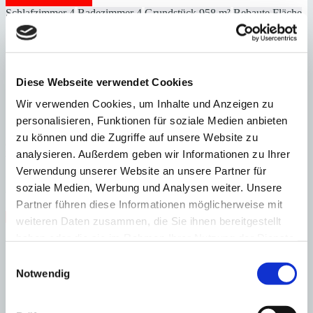
Immobilie anzeigen
Schlafzimmer
4
Badezimmer
4
Grundstück
958 m²
Bebaute Fläche
745 m²
Schlafzimmer
4
Badezimmer
4
Grundstück
958 m²
Bebaute Fläche
745 m²
Heizung
Zentralheizung
Baujahr
1999
Diese Webseite verwendet Cookies
Wir verwenden Cookies, um Inhalte und Anzeigen zu
personalisieren, Funktionen für soziale Medien anbieten
zu können und die Zugriffe auf unsere Website zu
Llucmajor
Spektakuläre Neubaufinca für Pferdeliebhaber mit Reitanlage
und Panoramablick in zentraler Lage
analysieren. Außerdem geben wir Informationen zu Ihrer
Verwendung unserer Website an unsere Partner für
:
Preis
soziale Medien, Werbung und Analysen weiter. Unsere
€
6.300.000
Partner führen diese Informationen möglicherweise mit
:
26988
Ref
Immobilie anzeigen
weiteren Daten zusammen, die Sie ihnen bereitgestellt
Schlafzimmer
3
Badezimmer
2
Grundstück
61.890 m²
Bebaute
haben oder die sie im Rahmen Ihrer Nutzung der Dienste
Fläche
605 m²
gesammelt haben.
Schlafzimmer
3
Badezimmer
2
Grundstück
61.890 m²
Bebaute
Einwilligungsauswahl
Fläche
605 m²
Heizung
Fußbodenheizung
Baujahr
2025
Notwendig