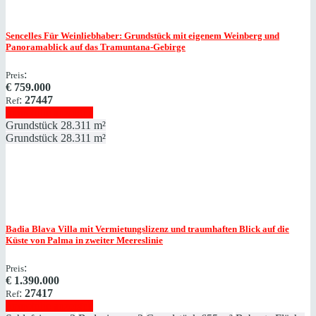
Sencelles
Für Weinliebhaber: Grundstück mit eigenem Weinberg und
Panoramablick auf das Tramuntana-Gebirge
:
Preis
€
759.000
:
27447
Ref
Immobilie anzeigen
Grundstück
28.311 m²
Grundstück
28.311 m²
Badia Blava
Villa mit Vermietungslizenz und traumhaften Blick auf die
Küste von Palma in zweiter Meereslinie
:
Preis
€
1.390.000
:
27417
Ref
Immobilie anzeigen