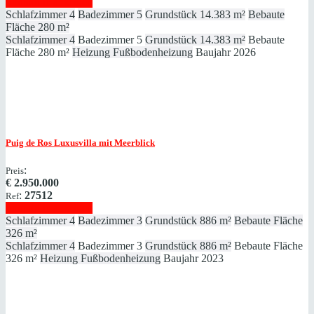
Immobilie anzeigen
Schlafzimmer
4
Badezimmer
5
Grundstück
14.383 m²
Bebaute
Fläche
280 m²
Schlafzimmer
4
Badezimmer
5
Grundstück
14.383 m²
Bebaute
Fläche
280 m²
Heizung
Fußbodenheizung
Baujahr
2026
Puig de Ros
Luxusvilla mit Meerblick
:
Preis
€
2.950.000
:
27512
Ref
Immobilie anzeigen
Schlafzimmer
4
Badezimmer
3
Grundstück
886 m²
Bebaute Fläche
326 m²
Schlafzimmer
4
Badezimmer
3
Grundstück
886 m²
Bebaute Fläche
326 m²
Heizung
Fußbodenheizung
Baujahr
2023