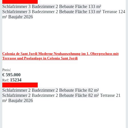
Immobilie anzeigen
Schlafzimmer
3
Badezimmer
2
Bebaute Fläche
133 m²
Schlafzimmer
3
Badezimmer
2
Bebaute Fläche
133 m²
Terrasse
124
m²
Baujahr
2026
Colonia de Sant Jordi
Moderne Neubauwohnung im 1. Obergeschoss mit
Terrasse und Poolanlage in Colonia Sant Jordi
:
Preis
€
595.000
:
15234
Ref
Immobilie anzeigen
Schlafzimmer
2
Badezimmer
2
Bebaute Fläche
82 m²
Schlafzimmer
2
Badezimmer
2
Bebaute Fläche
82 m²
Terrasse
21
m²
Baujahr
2026