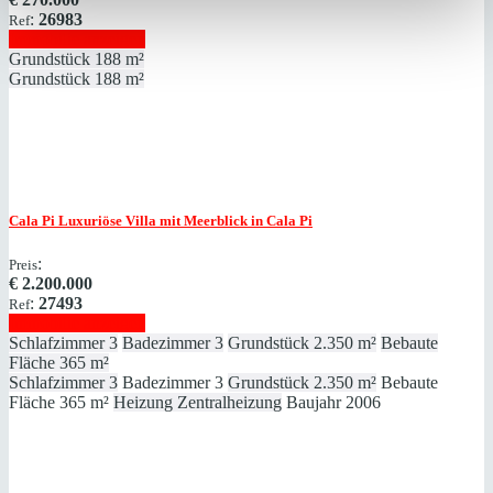
:
26983
Ref
Immobilie anzeigen
Grundstück
188 m²
Grundstück
188 m²
Cala Pi
Luxuriöse Villa mit Meerblick in Cala Pi
:
Preis
€
2.200.000
:
27493
Ref
Immobilie anzeigen
Schlafzimmer
3
Badezimmer
3
Grundstück
2.350 m²
Bebaute
Fläche
365 m²
Schlafzimmer
3
Badezimmer
3
Grundstück
2.350 m²
Bebaute
Fläche
365 m²
Heizung
Zentralheizung
Baujahr
2006