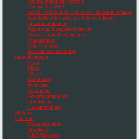
Neu im Immobilien-Portfolio
Exklusiv bei M&B
Neubau-Wohnungen, -Villen und -Häuser in Anlagen
Immobilien mit Lizenz zur Ferienvermietung
Gewerbeimmobilien
Region-und Kategorie-Übersicht
Diskrete Immobilienangebote
Langzeitmiete
Meine Favoriten
Persönlicher Suchauftrag
Immobilientypen
Fincas
Villen
Häuser
Wohnungen
Penthäuser
Apartments
Gewerbeimmobilien
Grundstücke
Luxusimmobilien
Mallorca
Über uns
Beratungszentren
Newsletter
M&B Talkrunde