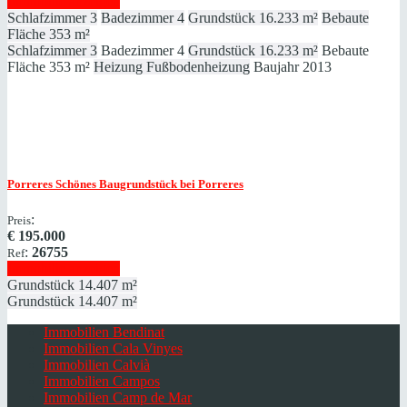
Immobilie anzeigen
Schlafzimmer
3
Badezimmer
4
Grundstück
16.233 m²
Bebaute
Fläche
353 m²
Schlafzimmer
3
Badezimmer
4
Grundstück
16.233 m²
Bebaute
Fläche
353 m²
Heizung
Fußbodenheizung
Baujahr
2013
Porreres
Schönes Baugrundstück bei Porreres
:
Preis
€
195.000
:
26755
Ref
Immobilie anzeigen
Grundstück
14.407 m²
Grundstück
14.407 m²
Immobilien Bendinat
Immobilien Cala Vinyes
Immobilien Calvià
Immobilien Campos
Immobilien Camp de Mar