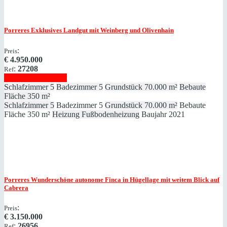
Porreres
Exklusives Landgut mit Weinberg und Olivenhain
:
Preis
€
4.950.000
:
27208
Ref
Immobilie anzeigen
Schlafzimmer
5
Badezimmer
5
Grundstück
70.000 m²
Bebaute
Fläche
350 m²
Schlafzimmer
5
Badezimmer
5
Grundstück
70.000 m²
Bebaute
Fläche
350 m²
Heizung
Fußbodenheizung
Baujahr
2021
Porreres
Wunderschöne autonome Finca in Hügellage mit weitem Blick auf
Cabrera
:
Preis
€
3.150.000
:
26956
Ref