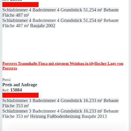
Immobilie anzeigen
Schlafzimmer
4
Badezimmer
4
Grundstück
51.254 m²
Bebaute
Fläche
487 m²
Schlafzimmer
4
Badezimmer
4
Grundstück
51.254 m²
Bebaute
Fläche
487 m²
Baujahr
2002
Porreres
Traumhafte Finca mit eigenem Weinbau in idyllischer Lage von
Porreres
:
Preis
Preis auf Anfrage
:
15084
Ref
Immobilie anzeigen
Schlafzimmer
3
Badezimmer
4
Grundstück
16.233 m²
Bebaute
Fläche
353 m²
Schlafzimmer
3
Badezimmer
4
Grundstück
16.233 m²
Bebaute
Fläche
353 m²
Heizung
Fußbodenheizung
Baujahr
2013