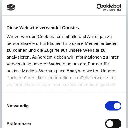
Porreres
Schönes Baugrundstück bei Porreres
Diese Webseite verwendet Cookies
:
Preis
Wir verwenden Cookies, um Inhalte und Anzeigen zu
€
195.000
personalisieren, Funktionen für soziale Medien anbieten
:
26755
Ref
Immobilie anzeigen
zu können und die Zugriffe auf unsere Website zu
Grundstück
14.407 m²
analysieren. Außerdem geben wir Informationen zu Ihrer
Grundstück
14.407 m²
Verwendung unserer Website an unsere Partner für
soziale Medien, Werbung und Analysen weiter. Unsere
Partner führen diese Informationen möglicherweise mit
weiteren Daten zusammen, die Sie ihnen bereitgestellt
haben oder die sie im Rahmen Ihrer Nutzung der Dienste
Porreres
Exklusive Finca mit eigenem Weinberg
gesammelt haben.
Einwilligungsauswahl
Notwendig
:
Preis
€
4.450.000
:
27253
Ref
Immobilie anzeigen
Präferenzen