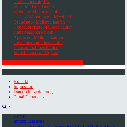
– Villa am Golfplatz
Finca Mallorca kaufen
Wohnung Mallorca kaufen
– Wohnung mit Meerblick
Grundstück Mallorca kaufen
Neubauprojekte Mallorca kaufen
Haus Mallorca kaufen
Apartment Mallorca kaufen
Gewerbeimmobilien kaufen
Luxusimmobilien kaufen
Immobilien Cala Figuera
HIER ZUM NEWSLETTER ANMELDEN
© 2026 Minkner & Bonitz S.L. | Mallorca
Kontakt
Impressum
Datenschutzerklärung
Canal Denuncias
Home
Immobiliensuche
Immobilien-Suche auf der MALLORCA-KARTE