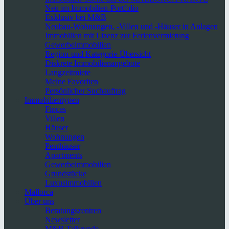
Neu im Immobilien-Portfolio
Exklusiv bei M&B
Neubau-Wohnungen, -Villen und -Häuser in Anlagen
Immobilien mit Lizenz zur Ferienvermietung
Gewerbeimmobilien
Region-und Kategorie-Übersicht
Diskrete Immobilienangebote
Langzeitmiete
Meine Favoriten
Persönlicher Suchauftrag
Immobilientypen
Fincas
Villen
Häuser
Wohnungen
Penthäuser
Apartments
Gewerbeimmobilien
Grundstücke
Luxusimmobilien
Mallorca
Über uns
Beratungszentren
Newsletter
M&B Talkrunde