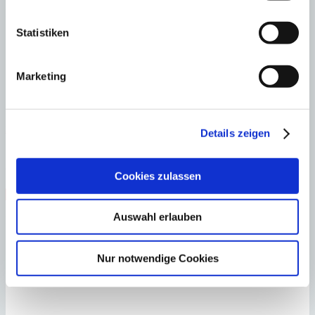
Schlafzimmer
5
Badezimmer
5
Grundstück
18.219 m²
Bebaute
Fläche
350 m²
Schlafzimmer
5
Badezimmer
5
Grundstück
18.219 m²
Bebaute
Statistiken
Fläche
350 m²
Heizung
Fußbodenheizung
Baujahr
2021
Marketing
Porreres
Exklusives Landgut mit Weinberg und Olivenhain
Details zeigen
:
Preis
€
4.950.000
Cookies zulassen
:
27208
Ref
Immobilie anzeigen
Schlafzimmer
5
Badezimmer
5
Grundstück
70.000 m²
Bebaute
Auswahl erlauben
Fläche
350 m²
Schlafzimmer
5
Badezimmer
5
Grundstück
70.000 m²
Bebaute
Fläche
350 m²
Heizung
Fußbodenheizung
Baujahr
2021
Nur notwendige Cookies