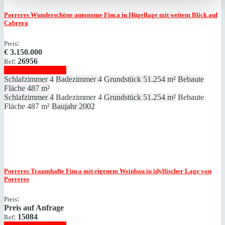
Porreres
Wunderschöne autonome Finca in Hügellage mit weitem Blick auf
Cabrera
:
Preis
€
3.150.000
:
26956
Ref
Immobilie anzeigen
Schlafzimmer
4
Badezimmer
4
Grundstück
51.254 m²
Bebaute
Fläche
487 m²
Schlafzimmer
4
Badezimmer
4
Grundstück
51.254 m²
Bebaute
Fläche
487 m²
Baujahr
2002
Porreres
Traumhafte Finca mit eigenem Weinbau in idyllischer Lage von
Porreres
:
Preis
Preis auf Anfrage
:
15084
Ref