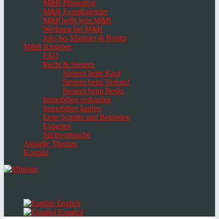
M&B Pfingstfest
M&B Eventkalender
M&P heißt jetzt M&B
Werbung bei M&B
Jobs bei Minkner & Bonitz
M&B Ratgeber
FAQ
Recht & Steuern
Steuern beim Kauf
Steuern beim Verkauf
Steuern beim Besitz
Immobilien verkaufen
Immobilien kaufen
Erste Schritte und Behörden
Experten
Stichwortsuche
Aktuelle Themen
Kontakt
Navigation
umschalten
Select
language
English
Español