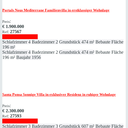
Portals Nous
Mediterrane Familienvilla in erstklassiger Wohnlage
:
Preis
€
1.900.000
:
27567
Ref
Immobilie anzeigen
Schlafzimmer
4
Badezimmer
2
Grundstück
474 m²
Bebaute Fläche
196 m²
Schlafzimmer
4
Badezimmer
2
Grundstück
474 m²
Bebaute Fläche
196 m²
Baujahr
1956
Santa Ponsa
Sonnige Villa in exklusiver Residenz in ruhiger Wohnlage
:
Preis
€
2.300.000
:
27593
Ref
Immobilie anzeigen
Schlafzimmer
3
Badezimmer
3
Grundstück
607 m²
Bebaute Fläche