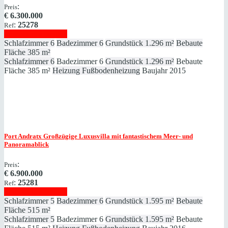
:
Preis
€
6.300.000
:
25278
Ref
Immobilie anzeigen
Schlafzimmer
6
Badezimmer
6
Grundstück
1.296 m²
Bebaute
Fläche
385 m²
Schlafzimmer
6
Badezimmer
6
Grundstück
1.296 m²
Bebaute
Fläche
385 m²
Heizung
Fußbodenheizung
Baujahr
2015
Port Andratx
Großzügige Luxusvilla mit fantastischem Meer- und
Panoramablick
:
Preis
€
6.900.000
:
25281
Ref
Immobilie anzeigen
Schlafzimmer
5
Badezimmer
6
Grundstück
1.595 m²
Bebaute
Fläche
515 m²
Schlafzimmer
5
Badezimmer
6
Grundstück
1.595 m²
Bebaute