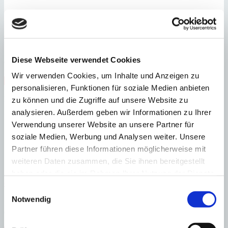
Santa Ponsa
Modern-mediterrane Villa mit fantastischer Aussicht
:
Preis
Diese Webseite verwendet Cookies
€
3.900.000
:
26992
Ref
Wir verwenden Cookies, um Inhalte und Anzeigen zu
Immobilie anzeigen
personalisieren, Funktionen für soziale Medien anbieten
Schlafzimmer
5
Badezimmer
4
Grundstück
1.249 m²
Bebaute
Fläche
399 m²
zu können und die Zugriffe auf unsere Website zu
Schlafzimmer
5
Badezimmer
4
Grundstück
1.249 m²
Bebaute
analysieren. Außerdem geben wir Informationen zu Ihrer
Fläche
399 m²
Heizung
Fußbodenheizung
Baujahr
1992
Verwendung unserer Website an unsere Partner für
soziale Medien, Werbung und Analysen weiter. Unsere
Partner führen diese Informationen möglicherweise mit
weiteren Daten zusammen, die Sie ihnen bereitgestellt
haben oder die sie im Rahmen Ihrer Nutzung der Dienste
Costa de la Calma
Mediterranes Chalet in ruhiger Wohnlage nahe der Küste
gesammelt haben.
Einwilligungsauswahl
Notwendig
:
Preis
€
850.000
:
26816
Ref