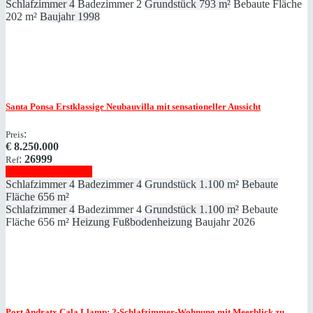
Schlafzimmer
4
Badezimmer
2
Grundstück
793 m²
Bebaute Fläche
202 m²
Baujahr
1998
Santa Ponsa
Erstklassige Neubauvilla mit sensationeller Aussicht
:
Preis
€
8.250.000
:
26999
Ref
Immobilie anzeigen
Schlafzimmer
4
Badezimmer
4
Grundstück
1.100 m²
Bebaute
Fläche
656 m²
Schlafzimmer
4
Badezimmer
4
Grundstück
1.100 m²
Bebaute
Fläche
656 m²
Heizung
Fußbodenheizung
Baujahr
2026
Port Andratx
Cala Llamp: 2-Schlafzimmer-Wohnung mit Meerblick zu