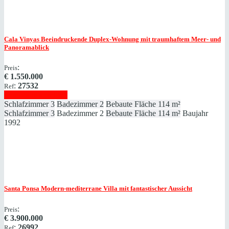
Cala Vinyas
Beeindruckende Duplex-Wohnung mit traumhaftem Meer- und
Panoramablick
:
Preis
€
1.550.000
:
27532
Ref
Immobilie anzeigen
Schlafzimmer
3
Badezimmer
2
Bebaute Fläche
114 m²
Schlafzimmer
3
Badezimmer
2
Bebaute Fläche
114 m²
Baujahr
1992
Santa Ponsa
Modern-mediterrane Villa mit fantastischer Aussicht
:
Preis
€
3.900.000
:
26992
Ref