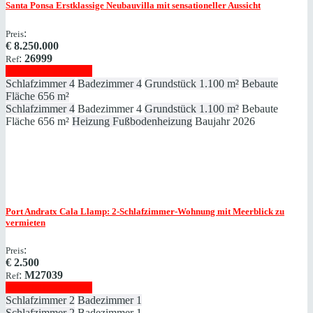
Santa Ponsa
Erstklassige Neubauvilla mit sensationeller Aussicht
:
Preis
€
8.250.000
:
26999
Ref
Immobilie anzeigen
Schlafzimmer
4
Badezimmer
4
Grundstück
1.100 m²
Bebaute
Fläche
656 m²
Schlafzimmer
4
Badezimmer
4
Grundstück
1.100 m²
Bebaute
Fläche
656 m²
Heizung
Fußbodenheizung
Baujahr
2026
Port Andratx
Cala Llamp: 2-Schlafzimmer-Wohnung mit Meerblick zu
vermieten
:
Preis
€
2.500
:
M27039
Ref
Immobilie anzeigen
Schlafzimmer
2
Badezimmer
1
Schlafzimmer
2
Badezimmer
1