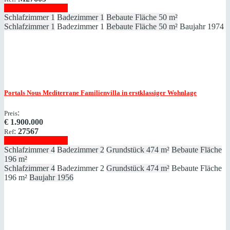
Immobilie anzeigen
Schlafzimmer
1
Badezimmer
1
Bebaute Fläche
50 m²
Schlafzimmer
1
Badezimmer
1
Bebaute Fläche
50 m²
Baujahr
1974
Portals Nous
Mediterrane Familienvilla in erstklassiger Wohnlage
:
Preis
€
1.900.000
:
27567
Ref
Immobilie anzeigen
Schlafzimmer
4
Badezimmer
2
Grundstück
474 m²
Bebaute Fläche
196 m²
Schlafzimmer
4
Badezimmer
2
Grundstück
474 m²
Bebaute Fläche
196 m²
Baujahr
1956