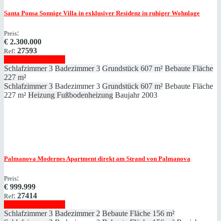
Santa Ponsa
Sonnige Villa in exklusiver Residenz in ruhiger Wohnlage
:
Preis
€
2.300.000
:
27593
Ref
Immobilie anzeigen
Schlafzimmer
3
Badezimmer
3
Grundstück
607 m²
Bebaute Fläche
227 m²
Schlafzimmer
3
Badezimmer
3
Grundstück
607 m²
Bebaute Fläche
227 m²
Heizung
Fußbodenheizung
Baujahr
2003
Palmanova
Modernes Apartment direkt am Strand von Palmanova
:
Preis
€
999.999
:
27414
Ref
Immobilie anzeigen
Schlafzimmer
3
Badezimmer
2
Bebaute Fläche
156 m²