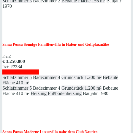
Schlafzimmer
3
Badezimmer
2
Bebaute Fläche
156 m²
Baujahr
1970
Santa Ponsa
Sonnige Familienvilla in Hafen- und Golfplatznähe
:
Preis
€
3.250.000
:
27234
Ref
Immobilie anzeigen
Schlafzimmer
5
Badezimmer
4
Grundstück
1.200 m²
Bebaute
Fläche
410 m²
Schlafzimmer
5
Badezimmer
4
Grundstück
1.200 m²
Bebaute
Fläche
410 m²
Heizung
Fußbodenheizung
Baujahr
1980
Santa Ponsa
Moderne Luxusvilla nahe dem Club Nautico