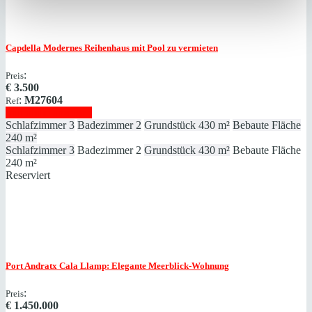
Capdella
Modernes Reihenhaus mit Pool zu vermieten
:
Preis
€
3.500
:
M27604
Ref
Immobilie anzeigen
Schlafzimmer
3
Badezimmer
2
Grundstück
430 m²
Bebaute Fläche
240 m²
Schlafzimmer
3
Badezimmer
2
Grundstück
430 m²
Bebaute Fläche
240 m²
Reserviert
Port Andratx
Cala Llamp: Elegante Meerblick-Wohnung
:
Preis
€
1.450.000