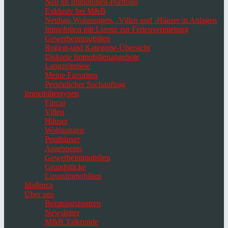
Neu im Immobilien-Portfolio
Exklusiv bei M&B
Neubau-Wohnungen, -Villen und -Häuser in Anlagen
Immobilien mit Lizenz zur Ferienvermietung
Gewerbeimmobilien
Region-und Kategorie-Übersicht
Diskrete Immobilienangebote
Langzeitmiete
Meine Favoriten
Persönlicher Suchauftrag
Immobilientypen
Fincas
Villen
Häuser
Wohnungen
Penthäuser
Apartments
Gewerbeimmobilien
Grundstücke
Luxusimmobilien
Mallorca
Über uns
Beratungszentren
Newsletter
M&B Talkrunde