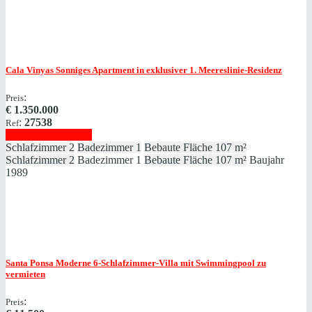
Cala Vinyas
Sonniges Apartment in exklusiver 1. Meereslinie-Residenz
:
Preis
€
1.350.000
:
27538
Ref
Immobilie anzeigen
Schlafzimmer
2
Badezimmer
1
Bebaute Fläche
107 m²
Schlafzimmer
2
Badezimmer
1
Bebaute Fläche
107 m²
Baujahr
1989
Santa Ponsa
Moderne 6-Schlafzimmer-Villa mit Swimmingpool zu
vermieten
:
Preis