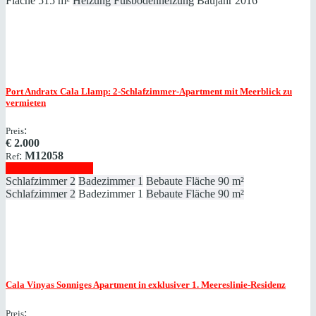
Fläche
515 m²
Heizung
Fußbodenheizung
Baujahr
2016
Port Andratx
Cala Llamp: 2-Schlafzimmer-Apartment mit Meerblick zu
vermieten
:
Preis
€
2.000
:
M12058
Ref
Immobilie anzeigen
Schlafzimmer
2
Badezimmer
1
Bebaute Fläche
90 m²
Schlafzimmer
2
Badezimmer
1
Bebaute Fläche
90 m²
Cala Vinyas
Sonniges Apartment in exklusiver 1. Meereslinie-Residenz
:
Preis