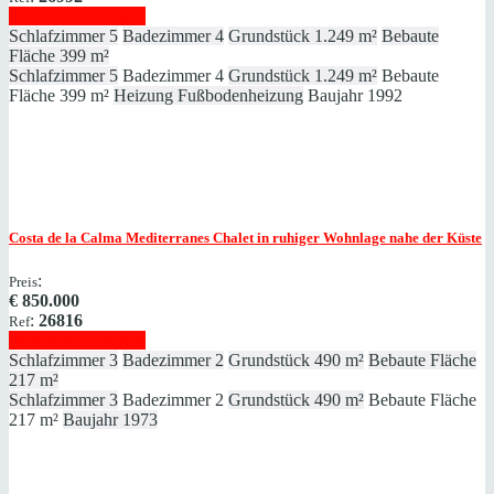
Immobilie anzeigen
Schlafzimmer
5
Badezimmer
4
Grundstück
1.249 m²
Bebaute
Fläche
399 m²
Schlafzimmer
5
Badezimmer
4
Grundstück
1.249 m²
Bebaute
Fläche
399 m²
Heizung
Fußbodenheizung
Baujahr
1992
Costa de la Calma
Mediterranes Chalet in ruhiger Wohnlage nahe der Küste
:
Preis
€
850.000
:
26816
Ref
Immobilie anzeigen
Schlafzimmer
3
Badezimmer
2
Grundstück
490 m²
Bebaute Fläche
217 m²
Schlafzimmer
3
Badezimmer
2
Grundstück
490 m²
Bebaute Fläche
217 m²
Baujahr
1973