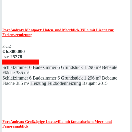
Port Andratx
Montport: Hafen- und Meerblick-Villa mit Lizenz zur
Ferienvermietung
:
Preis
€
6.300.000
:
25278
Ref
Immobilie anzeigen
Schlafzimmer
6
Badezimmer
6
Grundstück
1.296 m²
Bebaute
Fläche
385 m²
Schlafzimmer
6
Badezimmer
6
Grundstück
1.296 m²
Bebaute
Fläche
385 m²
Heizung
Fußbodenheizung
Baujahr
2015
Port Andratx
Großzügige Luxusvilla mit fantastischem Meer- und
Panoramablick