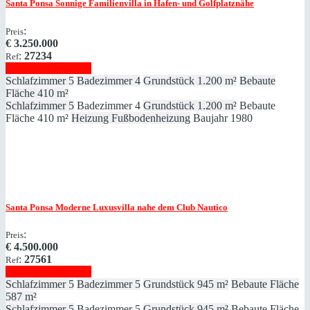
Santa Ponsa
Sonnige Familienvilla in Hafen- und Golfplatznähe
:
Preis
€
3.250.000
:
27234
Ref
Immobilie anzeigen
Schlafzimmer
5
Badezimmer
4
Grundstück
1.200 m²
Bebaute
Fläche
410 m²
Schlafzimmer
5
Badezimmer
4
Grundstück
1.200 m²
Bebaute
Fläche
410 m²
Heizung
Fußbodenheizung
Baujahr
1980
Santa Ponsa
Moderne Luxusvilla nahe dem Club Nautico
:
Preis
€
4.500.000
:
27561
Ref
Immobilie anzeigen
Schlafzimmer
5
Badezimmer
5
Grundstück
945 m²
Bebaute Fläche
587 m²
Schlafzimmer
5
Badezimmer
5
Grundstück
945 m²
Bebaute Fläche