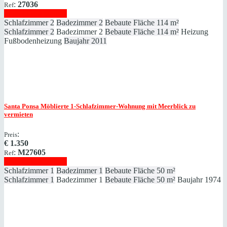
:
27036
Ref
Immobilie anzeigen
Schlafzimmer
2
Badezimmer
2
Bebaute Fläche
114 m²
Schlafzimmer
2
Badezimmer
2
Bebaute Fläche
114 m²
Heizung
Fußbodenheizung
Baujahr
2011
Santa Ponsa
Möblierte 1-Schlafzimmer-Wohnung mit Meerblick zu
vermieten
:
Preis
€
1.350
:
M27605
Ref
Immobilie anzeigen
Schlafzimmer
1
Badezimmer
1
Bebaute Fläche
50 m²
Schlafzimmer
1
Badezimmer
1
Bebaute Fläche
50 m²
Baujahr
1974