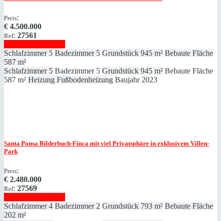
:
Preis
€
4.500.000
:
27561
Ref
Immobilie anzeigen
Schlafzimmer
5
Badezimmer
5
Grundstück
945 m²
Bebaute Fläche
587 m²
Schlafzimmer
5
Badezimmer
5
Grundstück
945 m²
Bebaute Fläche
587 m²
Heizung
Fußbodenheizung
Baujahr
2023
Santa Ponsa
Bilderbuch-Finca mit viel Privatsphäre in exklusivem Villen-
Park
:
Preis
€
2.480.000
:
27569
Ref
Immobilie anzeigen
Schlafzimmer
4
Badezimmer
2
Grundstück
793 m²
Bebaute Fläche
202 m²