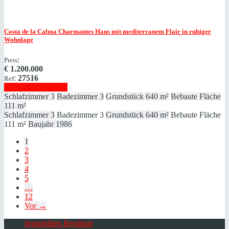
Costa de la Calma
Charmantes Haus mit mediterranem Flair in ruhiger
Wohnlage
:
Preis
€
1.200.000
:
27516
Ref
Immobilie anzeigen
Schlafzimmer
3
Badezimmer
3
Grundstück
640 m²
Bebaute Fläche
111 m²
Schlafzimmer
3
Badezimmer
3
Grundstück
640 m²
Bebaute Fläche
111 m²
Baujahr
1986
1
2
3
4
5
…
12
Vor →
Immobilien Bendinat