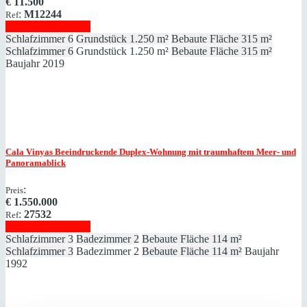
€
11.500
:
M12244
Ref
Immobilie anzeigen
Schlafzimmer
6
Grundstück
1.250 m²
Bebaute Fläche
315 m²
Schlafzimmer
6
Grundstück
1.250 m²
Bebaute Fläche
315 m²
Baujahr
2019
Cala Vinyas
Beeindruckende Duplex-Wohnung mit traumhaftem Meer- und
Panoramablick
:
Preis
€
1.550.000
:
27532
Ref
Immobilie anzeigen
Schlafzimmer
3
Badezimmer
2
Bebaute Fläche
114 m²
Schlafzimmer
3
Badezimmer
2
Bebaute Fläche
114 m²
Baujahr
1992