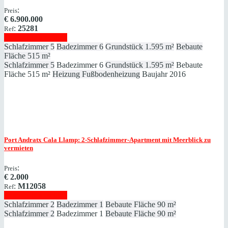
:
Preis
€
6.900.000
:
25281
Ref
Immobilie anzeigen
Schlafzimmer
5
Badezimmer
6
Grundstück
1.595 m²
Bebaute
Fläche
515 m²
Schlafzimmer
5
Badezimmer
6
Grundstück
1.595 m²
Bebaute
Fläche
515 m²
Heizung
Fußbodenheizung
Baujahr
2016
Port Andratx
Cala Llamp: 2-Schlafzimmer-Apartment mit Meerblick zu
vermieten
:
Preis
€
2.000
:
M12058
Ref
Immobilie anzeigen
Schlafzimmer
2
Badezimmer
1
Bebaute Fläche
90 m²
Schlafzimmer
2
Badezimmer
1
Bebaute Fläche
90 m²