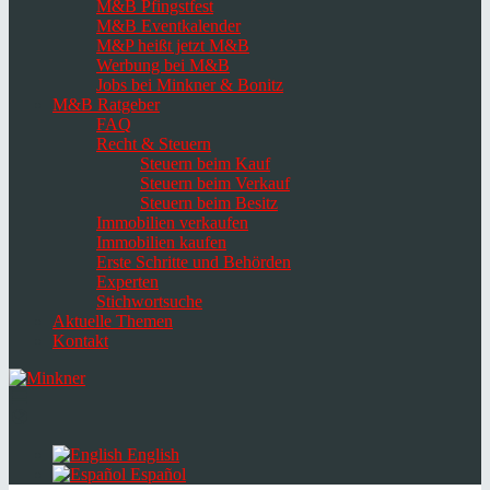
M&B Pfingstfest
M&B Eventkalender
M&P heißt jetzt M&B
Werbung bei M&B
Jobs bei Minkner & Bonitz
M&B Ratgeber
FAQ
Recht & Steuern
Steuern beim Kauf
Steuern beim Verkauf
Steuern beim Besitz
Immobilien verkaufen
Immobilien kaufen
Erste Schritte und Behörden
Experten
Stichwortsuche
Aktuelle Themen
Kontakt
Navigation
umschalten
Select
language
English
Español