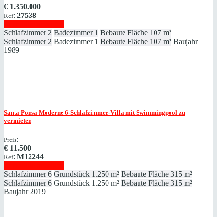
€
1.350.000
:
27538
Ref
Immobilie anzeigen
Schlafzimmer
2
Badezimmer
1
Bebaute Fläche
107 m²
Schlafzimmer
2
Badezimmer
1
Bebaute Fläche
107 m²
Baujahr
1989
Santa Ponsa
Moderne 6-Schlafzimmer-Villa mit Swimmingpool zu
vermieten
:
Preis
€
11.500
:
M12244
Ref
Immobilie anzeigen
Schlafzimmer
6
Grundstück
1.250 m²
Bebaute Fläche
315 m²
Schlafzimmer
6
Grundstück
1.250 m²
Bebaute Fläche
315 m²
Baujahr
2019