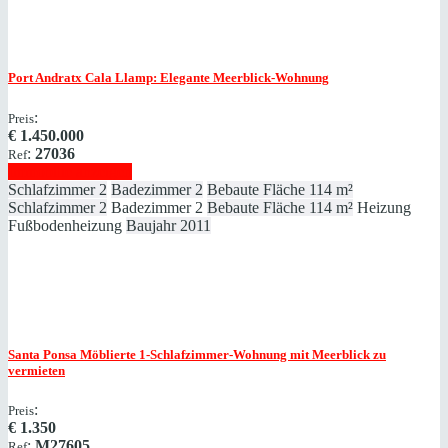
Port Andratx
Cala Llamp: Elegante Meerblick-Wohnung
:
Preis
€
1.450.000
:
27036
Ref
Immobilie anzeigen
Schlafzimmer
2
Badezimmer
2
Bebaute Fläche
114 m²
Schlafzimmer
2
Badezimmer
2
Bebaute Fläche
114 m²
Heizung
Fußbodenheizung
Baujahr
2011
Santa Ponsa
Möblierte 1-Schlafzimmer-Wohnung mit Meerblick zu
vermieten
:
Preis
€
1.350
:
M27605
Ref