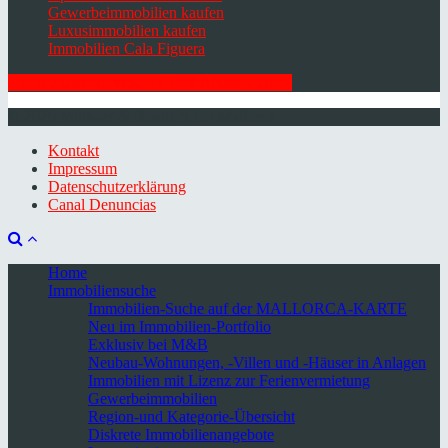
Gewerbeimmobilien kaufen
Luxusimmobilien kaufen
Immobilien Cala Figuera
HIER ZUM NEWSLETTER ANMELDEN
© 2026 Minkner & Bonitz S.L. | Mallorca
Kontakt
Impressum
Datenschutzerklärung
Canal Denuncias
Home
Immobiliensuche
Immobilien-Suche auf der MALLORCA-KARTE
Neu im Immobilien-Portfolio
Exklusiv bei M&B
Neubau-Wohnungen, -Villen und -Häuser in Anlagen
Immobilien mit Lizenz zur Ferienvermietung
Gewerbeimmobilien
Region-und Kategorie-Übersicht
Diskrete Immobilienangebote