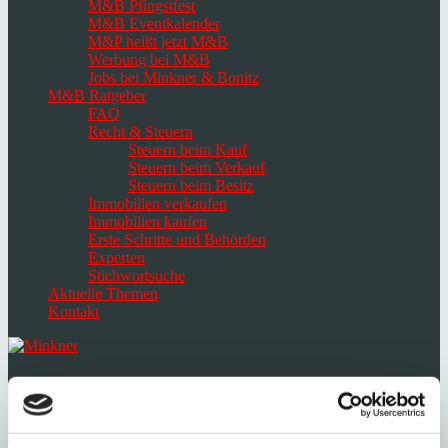
M&B Pfingstfest
M&B Eventkalender
M&P heißt jetzt M&B
Werbung bei M&B
Jobs bei Minkner & Bonitz
M&B Ratgeber
FAQ
Recht & Steuern
Steuern beim Kauf
Steuern beim Verkauf
Steuern beim Besitz
Immobilien verkaufen
Immobilien kaufen
Erste Schritte und Behörden
Experten
Stichwortsuche
Aktuelle Themen
Kontakt
Navigation
umschalten
Select
language
English
Español