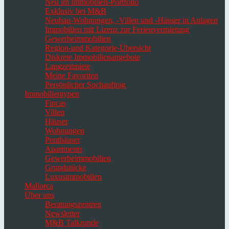
Neu im Immobilien-Portfolio
Exklusiv bei M&B
Neubau-Wohnungen, -Villen und -Häuser in Anlagen
Immobilien mit Lizenz zur Ferienvermietung
Gewerbeimmobilien
Region-und Kategorie-Übersicht
Diskrete Immobilienangebote
Langzeitmiete
Meine Favoriten
Persönlicher Suchauftrag
Immobilientypen
Fincas
Villen
Häuser
Wohnungen
Penthäuser
Apartments
Gewerbeimmobilien
Grundstücke
Luxusimmobilien
Mallorca
Über uns
Beratungszentren
Newsletter
M&B Talkrunde