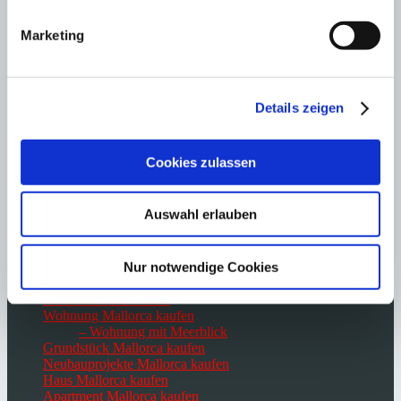
Immobilien Paguera
Marketing
Immobilien Palma de Mallorca
Immobilien Port Andratx
Immobilien Portals Nous
Immobilien Santa Ponsa
Details zeigen
Immobilien San Agustin
Immobilien San Telmo
Immobilien Ses Salines
Immobilien Santanyi
Cookies zulassen
Immobilien Sol de Mallorca
Immobilien Son Font
Immobilien Son Vida
Auswahl erlauben
Immobilien Felanitx
Villa Mallorca kaufen
Nur notwendige Cookies
– Villa in 1. Meereslinie
– Villa am Golfplatz
Finca Mallorca kaufen
Wohnung Mallorca kaufen
– Wohnung mit Meerblick
Grundstück Mallorca kaufen
Neubauprojekte Mallorca kaufen
Haus Mallorca kaufen
Apartment Mallorca kaufen