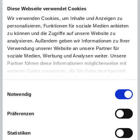
Standort:
Galilea
Diese Webseite verwendet Cookies
Wir verwenden Cookies, um Inhalte und Anzeigen zu
personalisieren, Funktionen für soziale Medien anbieten
zu können und die Zugriffe auf unsere Website zu
Es scheint, dass wir nicht finden, wonach Sie schauen. Vielleicht
analysieren. Außerdem geben wir Informationen zu Ihrer
hilft eine Suche weiter.
Verwendung unserer Website an unsere Partner für
Suche
soziale Medien, Werbung und Analysen weiter. Unsere
nach
Partner führen diese Informationen möglicherweise mit
weiteren Daten zusammen, die Sie ihnen bereitgestellt
Immobilien Bendinat
Immobilien Cala Vinyes
haben oder die sie im Rahmen Ihrer Nutzung der Dienste
Immobilien Calvià
gesammelt haben.
Einwilligungsauswahl
Immobilien Campos
Immobilien Camp de Mar
Notwendig
Immobilien Cas Catala
Immobilien Costa d’en Blanes
Immobilien Costa de la Calma
Präferenzen
Immobilien El Toro
Immobilien Es Capdella
Immobilien Génova
Statistiken
Immobilien Portocolom
Immobilien Campos