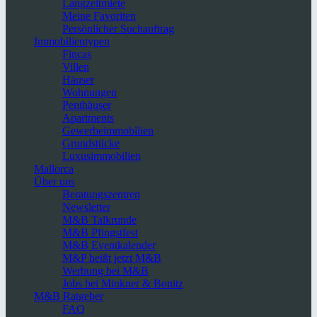
Langzeitmiete
Meine Favoriten
Persönlicher Suchauftrag
Immobilientypen
Fincas
Villen
Häuser
Wohnungen
Penthäuser
Apartments
Gewerbeimmobilien
Grundstücke
Luxusimmobilien
Mallorca
Über uns
Beratungszentren
Newsletter
M&B Talkrunde
M&B Pfingstfest
M&B Eventkalender
M&P heißt jetzt M&B
Werbung bei M&B
Jobs bei Minkner & Bonitz
M&B Ratgeber
FAQ