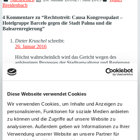
Breidenbach
4 Kommentare zu “
Rechtsstreit: Causa Kongresspalast –
Hotelgruppe Barcelo gegen die Stadt Palma und die
Balearenregierung
”
Dieter Kruschel
schreibt:
26. Januar 2016
Höchst wahrscheinlich wird das Gericht wegen des
anhängigen Prozesses der Stadtverwaltung und Regierung
untersagen, während des Laufs des Prozesses erneut
auszuschreiben. Dann wird der schöne Kongresspalast
vielleicht Jahre leer stehen. Es wird Zeit, dass die Politiker für
ihren Unsinn persönlich zur Kasse gebeten werden. Lieber
Gott, lass Hirn regnen. Ihr Dieter Kruschel
Diese Webseite verwendet Cookies
Antworten
Wir verwenden Cookies, um Inhalte und Anzeigen zu
Ludwig von Schönburg
schreibt:
personalisieren, Funktionen für soziale Medien anbieten
31. Januar 2016
zu können und die Zugriffe auf unsere Website zu
Wie lange lassen sich die Bürger diese Spielchen zu Lasten
analysieren. Außerdem geben wir Informationen zu Ihrer
der Steuerzahler noch gefallen? Wenn die Politiker persönlich
Verwendung unserer Website an unsere Partner für
für die Schäden haften würden, die sie anrichten, würden sie