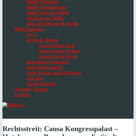
M&B Pfingstfest
M&B Eventkalender
M&P heißt jetzt M&B
Werbung bei M&B
Jobs bei Minkner & Bonitz
M&B Ratgeber
FAQ
Recht & Steuern
Steuern beim Kauf
Steuern beim Verkauf
Steuern beim Besitz
Immobilien verkaufen
Immobilien kaufen
Erste Schritte und Behörden
Experten
Stichwortsuche
Aktuelle Themen
Kontakt
Navigation
umschalten
Select
language
Rechtsstreit: Causa Kongresspalast –