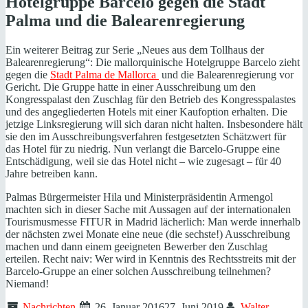
Hotelgruppe Barcelo gegen die Stadt
Palma und die Balearenregierung
Ein weiterer Beitrag zur Serie „Neues aus dem Tollhaus der
Balearenregierung“: Die mallorquinische Hotelgruppe Barcelo zieht
gegen die
Stadt Palma de Mallorca
und die Balearenregierung vor
Gericht. Die Gruppe hatte in einer Ausschreibung um den
Kongresspalast den Zuschlag für den Betrieb des Kongresspalastes
und des angegliederten Hotels mit einer Kaufoption erhalten. Die
jetzige Linksregierung will sich daran nicht halten. Insbesondere hält
sie den im Ausschreibungsverfahren festgesetzten Schätzwert für
das Hotel für zu niedrig. Nun verlangt die Barcelo-Gruppe eine
Entschädigung, weil sie das Hotel nicht – wie zugesagt – für 40
Jahre betreiben kann.
Palmas Bürgermeister Hila und Ministerpräsidentin Armengol
machten sich in dieser Sache mit Aussagen auf der internationalen
Tourismusmesse FITUR in Madrid lächerlich: Man werde innerhalb
der nächsten zwei Monate eine neue (die sechste!) Ausschreibung
machen und dann einem geeigneten Bewerber den Zuschlag
erteilen. Recht naiv: Wer wird in Kenntnis des Rechtsstreits mit der
Barcelo-Gruppe an einer solchen Ausschreibung teilnehmen?
Niemand!
Nachrichten
26. Januar 2016
27. Juni 2019
Walter