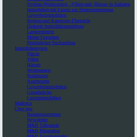
Neubau-Wohnungen, -Villen und -Häuser in Anlagen
Immobilien mit Lizenz zur Ferienvermietung
Gewerbeimmobilien
Region-und Kategorie-Übersicht
Diskrete Immobilienangebote
Langzeitmiete
Meine Favoriten
Persönlicher Suchauftrag
Immobilientypen
Fincas
Villen
Häuser
Wohnungen
Penthäuser
Apartments
Gewerbeimmobilien
Grundstücke
Luxusimmobilien
Mallorca
Über uns
Beratungszentren
Newsletter
M&B Talkrunde
M&B Pfingstfest
M&B Eventkalender