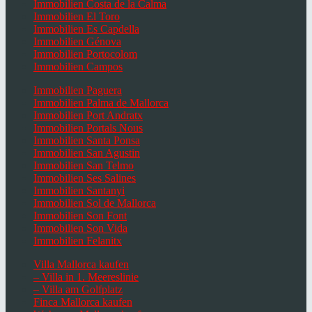
Immobilien Costa de la Calma
Immobilien El Toro
Immobilien Es Capdella
Immobilien Génova
Immobilien Portocolom
Immobilien Campos
Immobilien Paguera
Immobilien Palma de Mallorca
Immobilien Port Andratx
Immobilien Portals Nous
Immobilien Santa Ponsa
Immobilien San Agustin
Immobilien San Telmo
Immobilien Ses Salines
Immobilien Santanyi
Immobilien Sol de Mallorca
Immobilien Son Font
Immobilien Son Vida
Immobilien Felanitx
Villa Mallorca kaufen
– Villa in 1. Meereslinie
– Villa am Golfplatz
Finca Mallorca kaufen