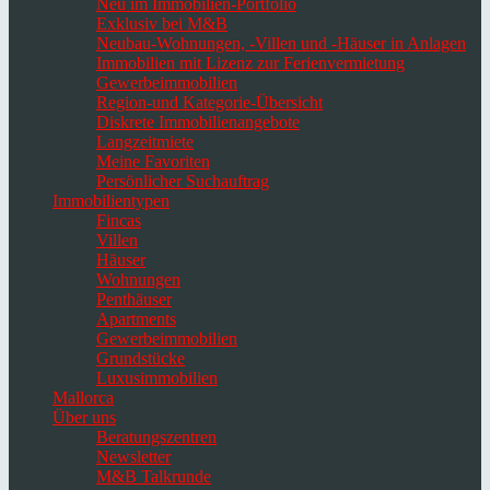
Neu im Immobilien-Portfolio
Exklusiv bei M&B
Neubau-Wohnungen, -Villen und -Häuser in Anlagen
Immobilien mit Lizenz zur Ferienvermietung
Gewerbeimmobilien
Region-und Kategorie-Übersicht
Diskrete Immobilienangebote
Langzeitmiete
Meine Favoriten
Persönlicher Suchauftrag
Immobilientypen
Fincas
Villen
Häuser
Wohnungen
Penthäuser
Apartments
Gewerbeimmobilien
Grundstücke
Luxusimmobilien
Mallorca
Über uns
Beratungszentren
Newsletter
M&B Talkrunde