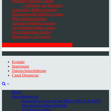
Wohnung Mallorca kaufen
– Wohnung mit Meerblick
Grundstück Mallorca kaufen
Neubauprojekte Mallorca kaufen
Haus Mallorca kaufen
Apartment Mallorca kaufen
Gewerbeimmobilien kaufen
Luxusimmobilien kaufen
Immobilien Cala Figuera
HIER ZUM NEWSLETTER ANMELDEN
© 2026 Minkner & Bonitz S.L. | Mallorca
Kontakt
Impressum
Datenschutzerklärung
Canal Denuncias
Home
Immobiliensuche
Immobilien-Suche auf der MALLORCA-KARTE
Neu im Immobilien-Portfolio
Exklusiv bei M&B