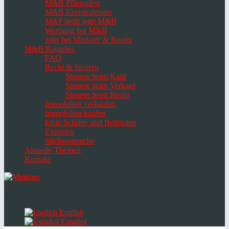
M&B Pfingstfest
M&B Eventkalender
M&P heißt jetzt M&B
Werbung bei M&B
Jobs bei Minkner & Bonitz
M&B Ratgeber
FAQ
Recht & Steuern
Steuern beim Kauf
Steuern beim Verkauf
Steuern beim Besitz
Immobilien verkaufen
Immobilien kaufen
Erste Schritte und Behörden
Experten
Stichwortsuche
Aktuelle Themen
Kontakt
Navigation
umschalten
Select
language
English
Español