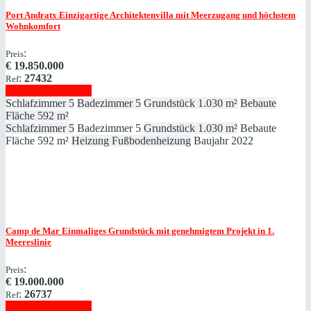
Port Andratx
Einzigartige Architektenvilla mit Meerzugang und höchstem
Wohnkomfort
:
Preis
€
19.850.000
:
27432
Ref
Immobilie anzeigen
Schlafzimmer
5
Badezimmer
5
Grundstück
1.030 m²
Bebaute
Fläche
592 m²
Schlafzimmer
5
Badezimmer
5
Grundstück
1.030 m²
Bebaute
Fläche
592 m²
Heizung
Fußbodenheizung
Baujahr
2022
Camp de Mar
Einmaliges Grundstück mit genehmigtem Projekt in 1.
Meereslinie
:
Preis
€
19.000.000
:
26737
Ref
Immobilie anzeigen