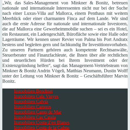
„Wir, das Sales-Management von Minkner & Bonitz, betreuen
nationale und internationale Interessenten nicht nur bei der Suche
nach einer Luxus-Villa auf Mallorca, einem Penthaus mit weitem
Meerblick oder einer charmanten Finca auf dem Lande. Wir sind
auch die erste Adresse für nationale und internationale Investoren,
die auf Mallorca eine Gewerbeimmobilie suchen – sei es ein Hotel,
ein Restaurant, ein Ladengeschäft, Bürofläche sowie eine Halle oder
Lagerräume. Wir kennen unser Revier von Palma bis Port Andratx
bestens und begleiten gern und fachkundig Ihr Investitionsvorhaben.
Zu unseren Partnern gehören auch kompetente Rechtsanwälte,
Steuerberater und Finanzfachleute, die Ihnen über alle rechtlichen
und steuerlichen Hürden bei Ihrem Investment oder der
Existenzgründung helfen“, sagt das Management-Vertriebsteam von
Minkner & Bonitz Andrin Vögeli, Matthias Neumann, Dustin Wolff
unter der Leitung von Minkner & Bonitz – Geschäftsführer Marvin
Bonitz.
Immobilien Bendinat
Immobilien Cala Vinyes
Immobilien Calvià
Immobilien Campos
Immobilien Camp de Mar
Immobilien Cas Catala
Immobilien Costa d’en Blanes
Immobilien Costa de la Calma