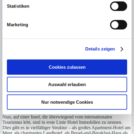
Statistiken
Port Andratx
Luxusvilla mit fantastischem Meer- und Hafenblick zum
Erstbezug
:
Preis
Marketing
€
13.900.000
:
26394
Ref
Immobilie anzeigen
Schlafzimmer
4
Badezimmer
5
Grundstück
1.054 m²
Bebaute
Details zeigen
Fläche
1.275 m²
Schlafzimmer
4
Badezimmer
5
Grundstück
1.054 m²
Bebaute
Fläche
1.275 m²
Heizung
Fußbodenheizung
Baujahr
2022
Cookies zulassen
Welche Gewerbeimmobilien auf Mallorca
sind besonders gefragt?
Auswahl erlauben
Hotel Mallorca kaufen - Lukrative
Nur notwendige Cookies
Angebote
Nun, auf einer Insel, die überwiegend vom internationalen
Tourismus lebt, sind in erste Linie Hotel Immobilien zu nennen.
Dies gibt es in vielfältiger Struktur – als großes Apartment-Hotel am
Meer, als charmantes Landhotel, als Bread-and-Breakfast-Haus als