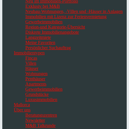
Neu im Immobilien-Portfolio
Exklusiv bei M&B
Neubau-Wohnungen, -Villen und -Häuser in Anlagen
Immobilien mit Lizenz zur Ferienvermietung
Gewerbeimmobilien
Region-und Kategorie-Übersicht
Diskrete Immobilienangebote
Langzeitmiete
Meine Favoriten
Persönlicher Suchauftrag
Immobilientypen
Fincas
Villen
Häuser
Wohnungen
Penthäuser
Apartments
Gewerbeimmobilien
Grundstücke
Luxusimmobilien
Mallorca
Über uns
Beratungszentren
Newsletter
M&B Talkrunde