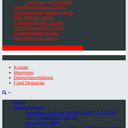
– Wohnung mit Meerblick
Grundstück Mallorca kaufen
Neubauprojekte Mallorca kaufen
Haus Mallorca kaufen
Apartment Mallorca kaufen
Gewerbeimmobilien kaufen
Luxusimmobilien kaufen
Immobilien Cala Figuera
HIER ZUM NEWSLETTER ANMELDEN
© 2026 Minkner & Bonitz S.L. | Mallorca
Kontakt
Impressum
Datenschutzerklärung
Canal Denuncias
Home
Immobiliensuche
Immobilien-Suche auf der MALLORCA-KARTE
Neu im Immobilien-Portfolio
Exklusiv bei M&B
Neubau-Wohnungen, -Villen und -Häuser in Anlagen