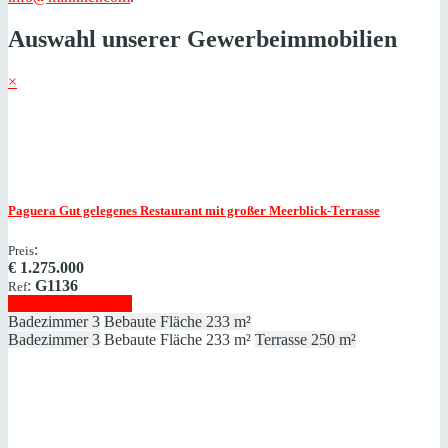
Auswahl unserer Gewerbeimmobilien
×
Paguera
Gut gelegenes Restaurant mit großer Meerblick-Terrasse
:
Preis
€
1.275.000
:
G1136
Ref
Immobilie anzeigen
Badezimmer
3
Bebaute Fläche
233 m²
Badezimmer
3
Bebaute Fläche
233 m²
Terrasse
250 m²