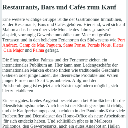
Restaurants, Bars und Cafés zum Kauf
Eine weitere wichtige Gruppe ist die der Gastronomie-Immobilien,
zu der Restaurants, Bars und Cafés gehören. Hier sind, weil sich auf
Mallorca das Leben über viele Monate des Jahres „draußen“
abspielt, vorrangig Gewerbeimmobilien am Meer mit großen
Terrassen und in den beliebten Ferienorten des Südwestens wie
Port
Andratx
,
Camp de Mar
,
Paguera
,
Santa Ponsa
,
Portals Nous
,
Illetas
,
Cala Major
und
Palma
gefragt.
Die Shoppingmeilen Palmas und der Ferienorte ziehen ein
internationales Publikum an. Hier kann man Ladengeschäfte der
internationalen Marken ebenso finden wie traditionelle Geschäfte,
Galerien oder junge Läden, die ideenreiche Produkte und Waren
junger Firmen und Start Ups anbieten. Aufgrund der
Preisberuhigung ist es jetzt auch Existenzgründern möglich, sich
hier zu etablieren.
Ein sehr gutes, breites Angebot besteht auch bei Büroflächen für die
Dienstleistungsbranche. Auch hier ist der Einstiegszeitpunkt richtig
und die Kaufpreise angepasst, nachdem in der Pandemie-Krise viele
Freiberufler und Dienstleister das Home-Office als neue Arbeitsform
für sich entdeckt haben. Und schließlich gibt es in Mallorcas
Poligonos, den Gewerbeparks, auch ein gutes Angebot an Hallen