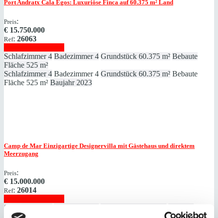
Port Andratx
Cala Egos: Luxuriöse Finca auf 60.375 ​​​​​​​m² Land
:
Preis
€
15.750.000
:
26063
Ref
Immobilie anzeigen
Schlafzimmer
4
Badezimmer
4
Grundstück
60.375 m²
Bebaute
Fläche
525 m²
Schlafzimmer
4
Badezimmer
4
Grundstück
60.375 m²
Bebaute
Fläche
525 m²
Baujahr
2023
Camp de Mar
Einzigartige Designervilla mit Gästehaus und direktem
Meerzugang
:
Preis
€
15.000.000
:
26014
Ref
Immobilie anzeigen
Schlafzimmer
9
Badezimmer
9
Grundstück
2.368 m²
Bebaute
Fläche
1.060 m²