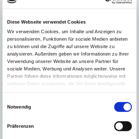
Schlafzimmer
9
Badezimmer
9
Grundstück
2.368 m²
Bebaute
Fläche
1.060 m²
Heizung
Fußbodenheizung
Baujahr
2012
Diese Webseite verwendet Cookies
Wir verwenden Cookies, um Inhalte und Anzeigen zu
personalisieren, Funktionen für soziale Medien anbieten
zu können und die Zugriffe auf unsere Website zu
Santa Ponsa
Grandiose Villa in privilegierter Lage mit sensationeller
analysieren. Außerdem geben wir Informationen zu Ihrer
Aussicht
Verwendung unserer Website an unsere Partner für
:
Preis
soziale Medien, Werbung und Analysen weiter. Unsere
€
14.900.000
Partner führen diese Informationen möglicherweise mit
:
20809
Ref
weiteren Daten zusammen, die Sie ihnen bereitgestellt
Immobilie anzeigen
Schlafzimmer
4
Badezimmer
4
Grundstück
1.506 m²
Bebaute
haben oder die sie im Rahmen Ihrer Nutzung der Dienste
Fläche
670 m²
gesammelt haben.
Einwilligungsauswahl
Schlafzimmer
4
Badezimmer
4
Grundstück
1.506 m²
Bebaute
Fläche
670 m²
Heizung
Fußbodenheizung
Baujahr
2023
Notwendig
Präferenzen