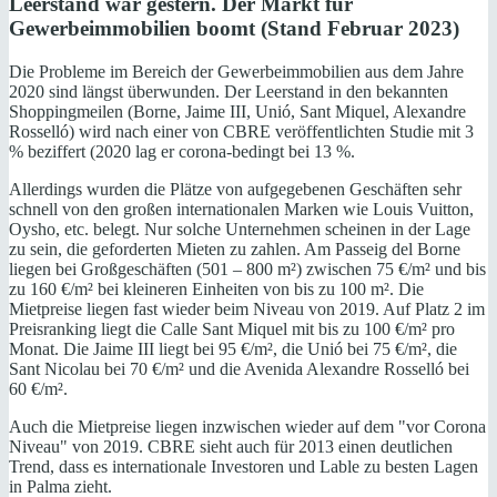
Leerstand war gestern. Der Markt für
Gewerbeimmobilien boomt (Stand Februar 2023)
Die Probleme im Bereich der Gewerbeimmobilien aus dem Jahre
2020 sind längst überwunden. Der Leerstand in den bekannten
Shoppingmeilen (Borne, Jaime III, Unió, Sant Miquel, Alexandre
Rosselló) wird nach einer von CBRE veröffentlichten Studie mit 3
% beziffert (2020 lag er corona-bedingt bei 13 %.
Allerdings wurden die Plätze von aufgegebenen Geschäften sehr
schnell von den großen internationalen Marken wie Louis Vuitton,
Oysho, etc. belegt. Nur solche Unternehmen scheinen in der Lage
zu sein, die geforderten Mieten zu zahlen. Am Passeig del Borne
liegen bei Großgeschäften (501 – 800 m²) zwischen 75 €/m² und bis
zu 160 €/m² bei kleineren Einheiten von bis zu 100 m². Die
Mietpreise liegen fast wieder beim Niveau von 2019. Auf Platz 2 im
Preisranking liegt die Calle Sant Miquel mit bis zu 100 €/m² pro
Monat. Die Jaime III liegt bei 95 €/m², die Unió bei 75 €/m², die
Sant Nicolau bei 70 €/m² und die Avenida Alexandre Rosselló bei
60 €/m².
Auch die Mietpreise liegen inzwischen wieder auf dem "vor Corona
Niveau" von 2019. CBRE sieht auch für 2013 einen deutlichen
Trend, dass es internationale Investoren und Lable zu besten Lagen
in Palma zieht.