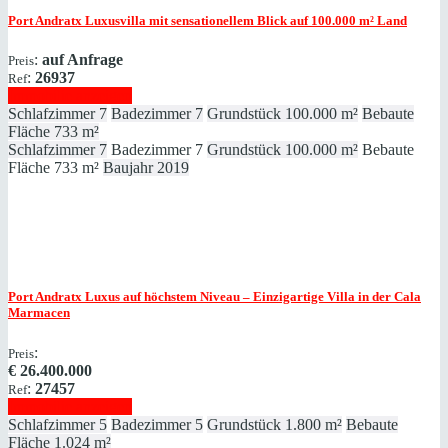
Port Andratx
Luxusvilla mit sensationellem Blick auf 100.000 m² Land
:
auf Anfrage
Preis
:
26937
Ref
Immobilie anzeigen
Schlafzimmer
7
Badezimmer
7
Grundstück
100.000 m²
Bebaute
Fläche
733 m²
Schlafzimmer
7
Badezimmer
7
Grundstück
100.000 m²
Bebaute
Fläche
733 m²
Baujahr
2019
Port Andratx
Luxus auf höchstem Niveau – Einzigartige Villa in der Cala
Marmacen
:
Preis
€
26.400.000
:
27457
Ref
Immobilie anzeigen
Schlafzimmer
5
Badezimmer
5
Grundstück
1.800 m²
Bebaute
Fläche
1.024 m²