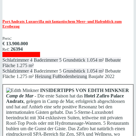
Port Andratx
Luxusvilla mit fantastischem Meer- und Hafenblick zum
Erstbezug
:
Preis
€
13.900.000
:
26394
Ref
Immobilie anzeigen
Schlafzimmer
4
Badezimmer
5
Grundstück
1.054 m²
Bebaute
Fläche
1.275 m²
Schlafzimmer
4
Badezimmer
5
Grundstück
1.054 m²
Bebaute
Fläche
1.275 m²
Heizung
Fußbodenheizung
Baujahr
2022
INSIDERTIPPS VON EDITH MINKNER
Camp de Mar
- Die erste Saison hat das
Hotel Zafiro Palace
Andratx
, gelegen in Camp de Mar, erfolgreich abgeschlossen
und hat auf Anhieb eine sehr positive Resonanz bei den
internationalen Gästen gehabt. Das 5-Sterne-Luxushotel
beeindruckt mit 304 exklusiven Suiten, teilweise mit privaten
Roof-Top Pools oder mit Hydromassage-Wannen. 5 Restaurants
buhlen um die Gunst der Gäste. Das Zafiro hat natürlich einen
eindrucksvoll SPA-Bereich für Zen, SPA und Wellness, wo