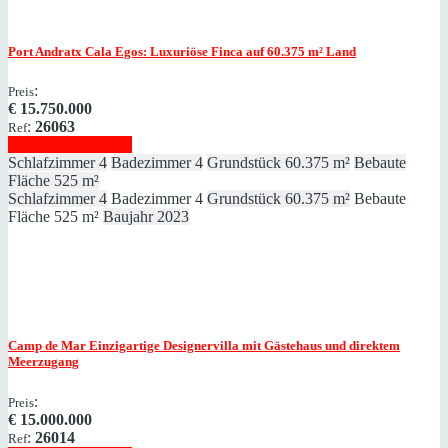
Port Andratx
Cala Egos: Luxuriöse Finca auf 60.375 ​​​​​​​m² Land
:
Preis
€
15.750.000
:
26063
Ref
Immobilie anzeigen
Schlafzimmer
4
Badezimmer
4
Grundstück
60.375 m²
Bebaute
Fläche
525 m²
Schlafzimmer
4
Badezimmer
4
Grundstück
60.375 m²
Bebaute
Fläche
525 m²
Baujahr
2023
Camp de Mar
Einzigartige Designervilla mit Gästehaus und direktem
Meerzugang
:
Preis
€
15.000.000
:
26014
Ref