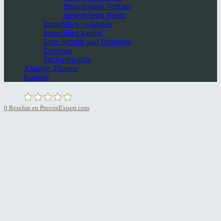
Steuern beim Verkauf
Steuern beim Besitz
Immobilien verkaufen
Immobilien kaufen
Erste Schritte und Behörden
Experten
Stichwortsuche
Aktuelle Themen
Kontakt
0
Reseñas en ProvenExpert.com
Minkner & Partner S.L.