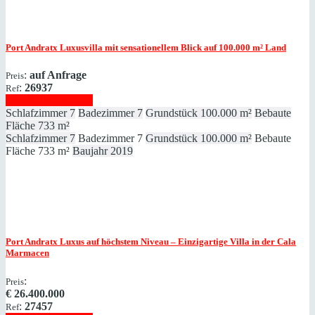
Port Andratx
Luxusvilla mit sensationellem Blick auf 100.000 m² Land
:
auf Anfrage
Preis
:
26937
Ref
Immobilie anzeigen
Schlafzimmer
7
Badezimmer
7
Grundstück
100.000 m²
Bebaute
Fläche
733 m²
Schlafzimmer
7
Badezimmer
7
Grundstück
100.000 m²
Bebaute
Fläche
733 m²
Baujahr
2019
Port Andratx
Luxus auf höchstem Niveau – Einzigartige Villa in der Cala
Marmacen
:
Preis
€
26.400.000
:
27457
Ref