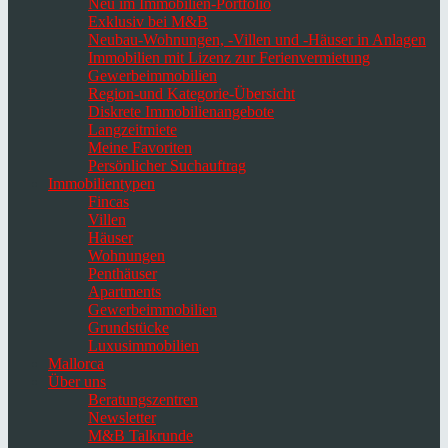
Neu im Immobilien-Portfolio
Exklusiv bei M&B
Neubau-Wohnungen, -Villen und -Häuser in Anlagen
Immobilien mit Lizenz zur Ferienvermietung
Gewerbeimmobilien
Region-und Kategorie-Übersicht
Diskrete Immobilienangebote
Langzeitmiete
Meine Favoriten
Persönlicher Suchauftrag
Immobilientypen
Fincas
Villen
Häuser
Wohnungen
Penthäuser
Apartments
Gewerbeimmobilien
Grundstücke
Luxusimmobilien
Mallorca
Über uns
Beratungszentren
Newsletter
M&B Talkrunde