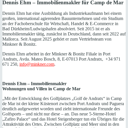
Dennis Ehm – Immobilienmakler für Camp de Mar
Dennis
Ehm hat eine Ausbildung als Industriekaufmann bei einem
großen, international agierenden Bauunternehmen und ein Studium
an der Fachoberschule für Wirtschaft, Handel & E-Commerce in
Bad Dürkheim/Ludwigshafen absolviert. Seit 2015 ist er als
Immobilienmakler tätig, zunächst in Deutschland, dann seit 2022 auf
Mallorca. Seit August 2025 gehört er zum Vertriebsteam von
Minkner & Bonitz.
Dennis
Ehm arbeitet in der Minkner & Bonitz Filiale in Port
Andratx, Avda. Mateo Bosch, 8, E-07013 Port Andratx, +34 971
671 250,
info@minkner.com
.
Dennis Ehm – Immobilienmakler
Wohnungen und Villen in Camp de Mar
„Mit der Entwicklung des Golfplatzes „Golf de Andratx“ in Camp
de Mar ist der kleine Küstenort zwischen Port Andratx und Paguera
deutlich aufgewertet worden und zieht internationale Freunde des
Golfsports – und nicht nur diese – an. Das neue 5-Sterne-Hotel
„Zafiro Palace“ und das Hotel Steigenberger tun ein Übriges für die
Attraktivität des Ortes. Zwischen Golfplatz und Meer sind in den