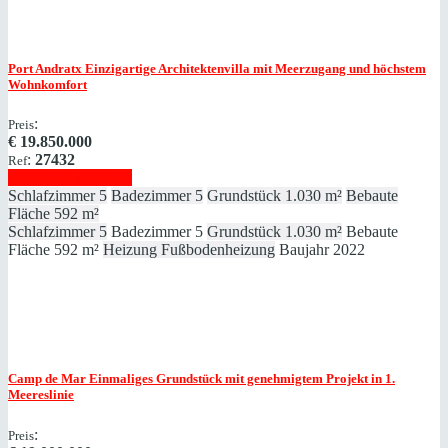
Port Andratx
Einzigartige Architektenvilla mit Meerzugang und höchstem
Wohnkomfort
:
Preis
€
19.850.000
:
27432
Ref
Immobilie anzeigen
Schlafzimmer
5
Badezimmer
5
Grundstück
1.030 m²
Bebaute
Fläche
592 m²
Schlafzimmer
5
Badezimmer
5
Grundstück
1.030 m²
Bebaute
Fläche
592 m²
Heizung
Fußbodenheizung
Baujahr
2022
Camp de Mar
Einmaliges Grundstück mit genehmigtem Projekt in 1.
Meereslinie
:
Preis