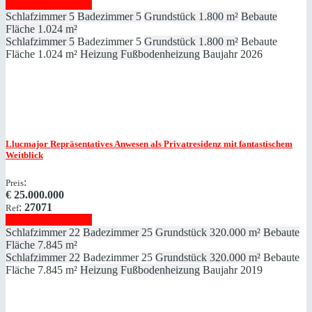
Immobilie anzeigen
Schlafzimmer
5
Badezimmer
5
Grundstück
1.800 m²
Bebaute
Fläche
1.024 m²
Schlafzimmer
5
Badezimmer
5
Grundstück
1.800 m²
Bebaute
Fläche
1.024 m²
Heizung
Fußbodenheizung
Baujahr
2026
Llucmajor
Repräsentatives Anwesen als Privatresidenz mit fantastischem
Weitblick
:
Preis
€
25.000.000
:
27071
Ref
Immobilie anzeigen
Schlafzimmer
22
Badezimmer
25
Grundstück
320.000 m²
Bebaute
Fläche
7.845 m²
Schlafzimmer
22
Badezimmer
25
Grundstück
320.000 m²
Bebaute
Fläche
7.845 m²
Heizung
Fußbodenheizung
Baujahr
2019