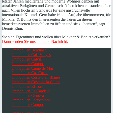
letzten Jahren mediterrane und moderne Wohnresidenzen mit
attraktiven Parkgärten und Gemeinschaftsbereichen entstanden, aber
auch Villen höchsten Standards für eine anspruchsvolle
internationale Klientel. Gern habe ich die Aufgabe übernommen, für
Minkner & Bonitz den Interessenten die Türen zu diesen
bemerkenswerten Immobilien zu öffnen und sie zu beraten“, sagt
Dennis Ehm.
Sie sind Eigentümer und wollen über Minkner & Bonitz verkaufen?
Dann senden Sie uns hier eine Nachricht.
Immobilien Bendinat
Immobilien Cala Vinyes
Immobilien Calvià
Immobilien Campos
Immobilien Camp de Mar
Immobilien Cas Catala
Immobilien Costa d’en Blanes
Immobilien Costa de la Calma
Immobilien El Toro
Immobilien Es Capdella
Immobilien Génova
Immobilien Portocolom
Immobilien Campos