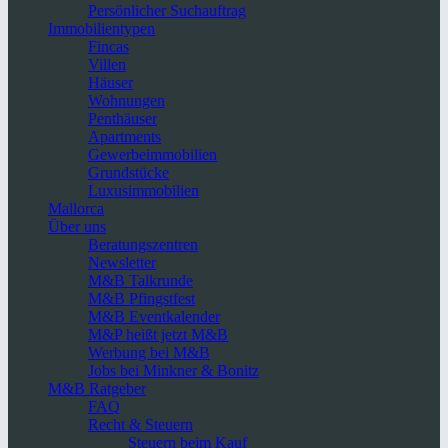
Persönlicher Suchauftrag
Immobilientypen
Fincas
Villen
Häuser
Wohnungen
Penthäuser
Apartments
Gewerbeimmobilien
Grundstücke
Luxusimmobilien
Mallorca
Über uns
Beratungszentren
Newsletter
M&B Talkrunde
M&B Pfingstfest
M&B Eventkalender
M&P heißt jetzt M&B
Werbung bei M&B
Jobs bei Minkner & Bonitz
M&B Ratgeber
FAQ
Recht & Steuern
Steuern beim Kauf