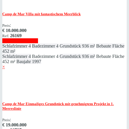
Camp de Mar
Villa mit fantastischem Meerblick
:
Preis
€
10.000.000
:
26169
Ref
Immobilie anzeigen
Schlafzimmer
4
Badezimmer
4
Grundstück
936 m²
Bebaute Fläche
452 m²
Schlafzimmer
4
Badezimmer
4
Grundstück
936 m²
Bebaute Fläche
452 m²
Baujahr
1997
×
Camp de Mar
Einmaliges Grundstück mit genehmigtem Projekt in 1.
Meereslinie
:
Preis
€
19.000.000