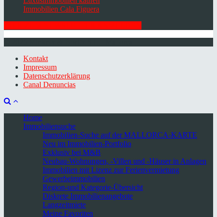
Luxusimmobilien kaufen
Immobilien Cala Figuera
HIER ZUM NEWSLETTER ANMELDEN
© 2026 Minkner & Bonitz S.L. | Mallorca
Kontakt
Impressum
Datenschutzerklärung
Canal Denuncias
Home
Immobiliensuche
Immobilien-Suche auf der MALLORCA-KARTE
Neu im Immobilien-Portfolio
Exklusiv bei M&B
Neubau-Wohnungen, -Villen und -Häuser in Anlagen
Immobilien mit Lizenz zur Ferienvermietung
Gewerbeimmobilien
Region-und Kategorie-Übersicht
Diskrete Immobilienangebote
Langzeitmiete
Meine Favoriten