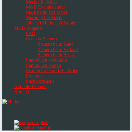
M&B Pfingstfest
M&B Eventkalender
M&P heißt jetzt M&B
Werbung bei M&B
Jobs bei Minkner & Bonitz
M&B Ratgeber
FAQ
Recht & Steuern
Steuern beim Kauf
Steuern beim Verkauf
Steuern beim Besitz
Immobilien verkaufen
Immobilien kaufen
Erste Schritte und Behörden
Experten
Stichwortsuche
Aktuelle Themen
Kontakt
Navigation
umschalten
Select
language
English
Español