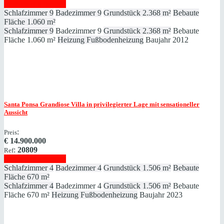
Immobilie anzeigen
Schlafzimmer
9
Badezimmer
9
Grundstück
2.368 m²
Bebaute
Fläche
1.060 m²
Schlafzimmer
9
Badezimmer
9
Grundstück
2.368 m²
Bebaute
Fläche
1.060 m²
Heizung
Fußbodenheizung
Baujahr
2012
Santa Ponsa
Grandiose Villa in privilegierter Lage mit sensationeller
Aussicht
:
Preis
€
14.900.000
:
20809
Ref
Immobilie anzeigen
Schlafzimmer
4
Badezimmer
4
Grundstück
1.506 m²
Bebaute
Fläche
670 m²
Schlafzimmer
4
Badezimmer
4
Grundstück
1.506 m²
Bebaute
Fläche
670 m²
Heizung
Fußbodenheizung
Baujahr
2023