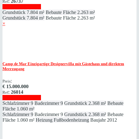
:
26737
Ref
Immobilie anzeigen
Grundstück
7.804 m²
Bebaute Fläche
2.263 m²
Grundstück
7.804 m²
Bebaute Fläche
2.263 m²
×
Camp de Mar
Einzigartige Designervilla mit Gästehaus und direktem
Meerzugang
:
Preis
€
15.000.000
:
26014
Ref
Immobilie anzeigen
Schlafzimmer
9
Badezimmer
9
Grundstück
2.368 m²
Bebaute
Fläche
1.060 m²
Schlafzimmer
9
Badezimmer
9
Grundstück
2.368 m²
Bebaute
Fläche
1.060 m²
Heizung
Fußbodenheizung
Baujahr
2012