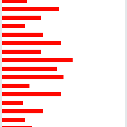
 Grundbuch 
 Hypotheken Finanzierung 
 Immobilien S.L. 
 Kataster 
 Kauf in Bauphase 
 Kauf durch Minderjährige 
 Kaufnebenkosten 
 Legal, illegal, Bestandschutz 
 Mieten Wohn-Immobilien 
 Mieten Gewerbe-Immobilien 
 Nießbrauch 
 Schenkung von Immobilien 
 Steuern 
 Unterverbriefung 
 Verträge 