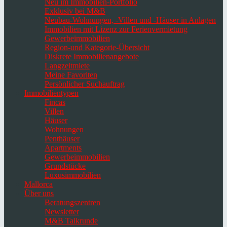
Neu im Immobilien-Portfolio
Exklusiv bei M&B
Neubau-Wohnungen, -Villen und -Häuser in Anlagen
Immobilien mit Lizenz zur Ferienvermietung
Gewerbeimmobilien
Region-und Kategorie-Übersicht
Diskrete Immobilienangebote
Langzeitmiete
Meine Favoriten
Persönlicher Suchauftrag
Immobilientypen
Fincas
Villen
Häuser
Wohnungen
Penthäuser
Apartments
Gewerbeimmobilien
Grundstücke
Luxusimmobilien
Mallorca
Über uns
Beratungszentren
Newsletter
M&B Talkrunde