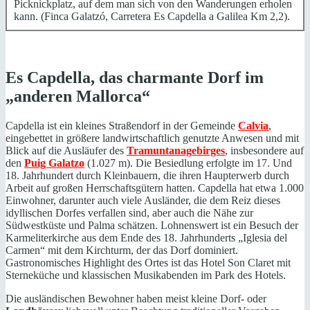
Picknickplatz, auf dem man sich von den Wanderungen erholen
kann. (Finca Galatzó, Carretera Es Capdella a Galilea Km 2,2).
Es Capdella, das charmante Dorf im
„anderen Mallorca“
Capdella ist ein kleines Straßendorf in der Gemeinde
Calvia
,
eingebettet in größere landwirtschaftlich genutzte Anwesen und mit
Blick auf die Ausläufer des
Tramuntanagebirges
, insbesondere auf
den
Puig Galatzo
(1.027 m). Die Besiedlung erfolgte im 17. Und
18. Jahrhundert durch Kleinbauern, die ihren Haupterwerb durch
Arbeit auf großen Herrschaftsgütern hatten. Capdella hat etwa 1.000
Einwohner, darunter auch viele Ausländer, die dem Reiz dieses
idyllischen Dorfes verfallen sind, aber auch die Nähe zur
Südwestküste und Palma schätzen. Lohnenswert ist ein Besuch der
Karmeliterkirche aus dem Ende des 18. Jahrhunderts „Iglesia del
Carmen“ mit dem Kirchturm, der das Dorf dominiert.
Gastronomisches Highlight des Ortes ist das Hotel Son Claret mit
Sterneküche und klassischen Musikabenden im Park des Hotels.
Die ausländischen Bewohner haben meist kleine Dorf- oder