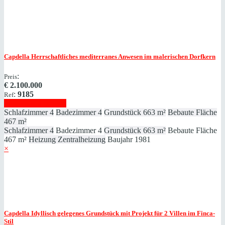
Capdella
Herrschaftliches mediterranes Anwesen im malerischen Dorfkern
:
Preis
€
2.100.000
:
9185
Ref
Immobilie anzeigen
Schlafzimmer
4
Badezimmer
4
Grundstück
663 m²
Bebaute Fläche
467 m²
Schlafzimmer
4
Badezimmer
4
Grundstück
663 m²
Bebaute Fläche
467 m²
Heizung
Zentralheizung
Baujahr
1981
×
Capdella
Idyllisch gelegenes Grundstück mit Projekt für 2 Villen im Finca-
Stil