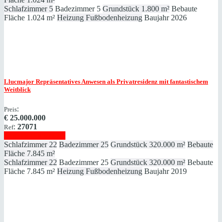
Schlafzimmer
5
Badezimmer
5
Grundstück
1.800 m²
Bebaute
Fläche
1.024 m²
Heizung
Fußbodenheizung
Baujahr
2026
Llucmajor
Repräsentatives Anwesen als Privatresidenz mit fantastischem
Weitblick
:
Preis
€
25.000.000
:
27071
Ref
Immobilie anzeigen
Schlafzimmer
22
Badezimmer
25
Grundstück
320.000 m²
Bebaute
Fläche
7.845 m²
Schlafzimmer
22
Badezimmer
25
Grundstück
320.000 m²
Bebaute
Fläche
7.845 m²
Heizung
Fußbodenheizung
Baujahr
2019