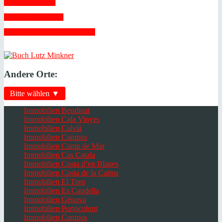
 Vollmachten 
 Vorkaufsrecht 
 Zwangsversteigerungen 
Andere Orte:
Bitte wählen ▼
Immobilien Bendinat
Immobilien Cala Vinyes
Immobilien Calvià
Immobilien Campos
Immobilien Camp de Mar
Immobilien Cas Catala
Immobilien Costa d’en Blanes
Immobilien Costa de la Calma
Immobilien El Toro
Immobilien Es Capdella
Immobilien Génova
Immobilien Portocolom
Immobilien Campos