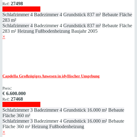
:
27498
Ref
Immobilie anzeigen
Schlafzimmer
4
Badezimmer
4
Grundstück
837 m²
Bebaute Fläche
283 m²
Schlafzimmer
4
Badezimmer
4
Grundstück
837 m²
Bebaute Fläche
283 m²
Heizung
Fußbodenheizung
Baujahr
2005
×
Capdella
Großzügiges Anwesen in idyllischer Umgebung
:
Preis
€
6.600.000
:
27468
Ref
Immobilie anzeigen
Schlafzimmer
3
Badezimmer
4
Grundstück
16.000 m²
Bebaute
Fläche
360 m²
Schlafzimmer
3
Badezimmer
4
Grundstück
16.000 m²
Bebaute
Fläche
360 m²
Heizung
Fußbodenheizung
×