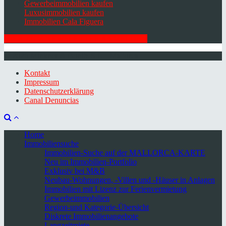
Gewerbeimmobilien kaufen
Luxusimmobilien kaufen
Immobilien Cala Figuera
HIER ZUM NEWSLETTER ANMELDEN
© 2026 Minkner & Bonitz S.L. | Mallorca
Kontakt
Impressum
Datenschutzerklärung
Canal Denuncias
Home
Immobiliensuche
Immobilien-Suche auf der MALLORCA-KARTE
Neu im Immobilien-Portfolio
Exklusiv bei M&B
Neubau-Wohnungen, -Villen und -Häuser in Anlagen
Immobilien mit Lizenz zur Ferienvermietung
Gewerbeimmobilien
Region-und Kategorie-Übersicht
Diskrete Immobilienangebote
Langzeitmiete