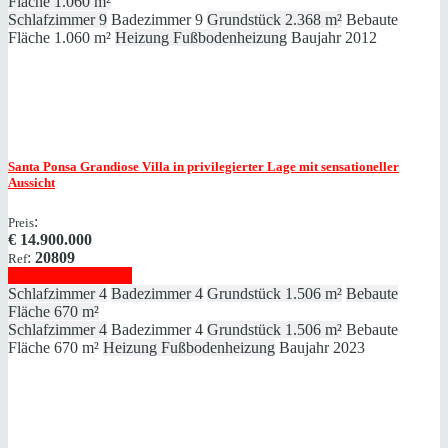
Fläche
1.060 m²
Schlafzimmer
9
Badezimmer
9
Grundstück
2.368 m²
Bebaute
Fläche
1.060 m²
Heizung
Fußbodenheizung
Baujahr
2012
Santa Ponsa
Grandiose Villa in privilegierter Lage mit sensationeller
Aussicht
:
Preis
€
14.900.000
:
20809
Ref
Immobilie anzeigen
Schlafzimmer
4
Badezimmer
4
Grundstück
1.506 m²
Bebaute
Fläche
670 m²
Schlafzimmer
4
Badezimmer
4
Grundstück
1.506 m²
Bebaute
Fläche
670 m²
Heizung
Fußbodenheizung
Baujahr
2023