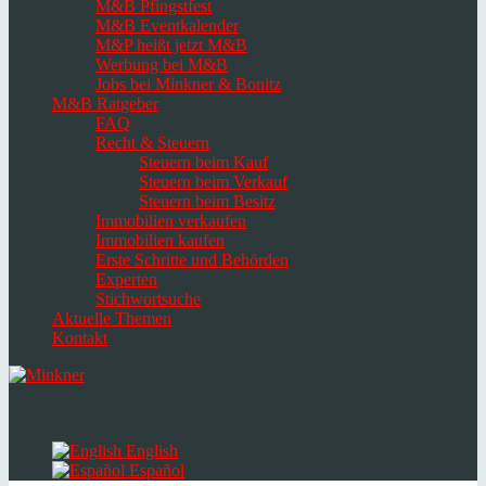
M&B Pfingstfest
M&B Eventkalender
M&P heißt jetzt M&B
Werbung bei M&B
Jobs bei Minkner & Bonitz
M&B Ratgeber
FAQ
Recht & Steuern
Steuern beim Kauf
Steuern beim Verkauf
Steuern beim Besitz
Immobilien verkaufen
Immobilien kaufen
Erste Schritte und Behörden
Experten
Stichwortsuche
Aktuelle Themen
Kontakt
Navigation
umschalten
Select
language
English
Español