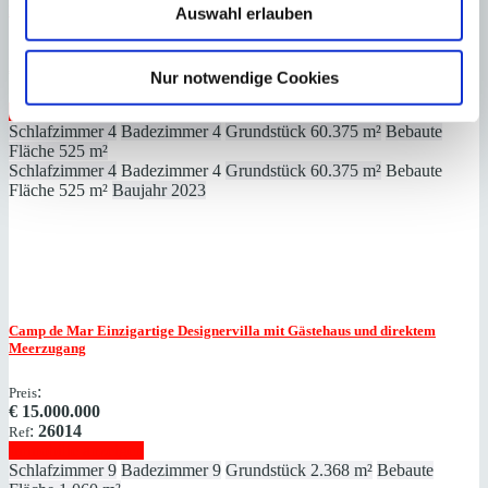
Port Andratx
Cala Egos: Luxuriöse Finca auf 60.375 ​​​​​​​m² Land
Auswahl erlauben
:
Preis
€
15.750.000
Nur notwendige Cookies
:
26063
Ref
Immobilie anzeigen
Schlafzimmer
4
Badezimmer
4
Grundstück
60.375 m²
Bebaute
Fläche
525 m²
Schlafzimmer
4
Badezimmer
4
Grundstück
60.375 m²
Bebaute
Fläche
525 m²
Baujahr
2023
Camp de Mar
Einzigartige Designervilla mit Gästehaus und direktem
Meerzugang
:
Preis
€
15.000.000
:
26014
Ref
Immobilie anzeigen
Schlafzimmer
9
Badezimmer
9
Grundstück
2.368 m²
Bebaute