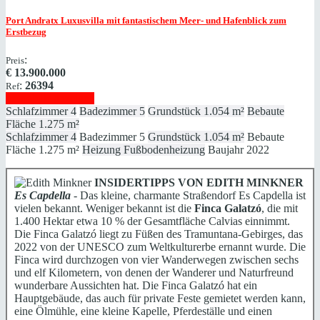
Port Andratx
Luxusvilla mit fantastischem Meer- und Hafenblick zum
Erstbezug
:
Preis
€
13.900.000
:
26394
Ref
Immobilie anzeigen
Schlafzimmer
4
Badezimmer
5
Grundstück
1.054 m²
Bebaute
Fläche
1.275 m²
Schlafzimmer
4
Badezimmer
5
Grundstück
1.054 m²
Bebaute
Fläche
1.275 m²
Heizung
Fußbodenheizung
Baujahr
2022
INSIDERTIPPS VON EDITH MINKNER
Es Capdella
- Das kleine, charmante Straßendorf Es Capdella ist
vielen bekannt. Weniger bekannt ist die
Finca Galatzó
, die mit
1.400 Hektar etwa 10 % der Gesamtfläche Calvias einnimmt.
Die Finca Galatzó liegt zu Füßen des Tramuntana-Gebirges, das
2022 von der UNESCO zum Weltkulturerbe ernannt wurde. Die
Finca wird durchzogen von vier Wanderwegen zwischen sechs
und elf Kilometern, von denen der Wanderer und Naturfreund
wunderbare Aussichten hat. Die Finca Galatzó hat ein
Hauptgebäude, das auch für private Feste gemietet werden kann,
eine Ölmühle, eine kleine Kapelle, Pferdeställe und einen