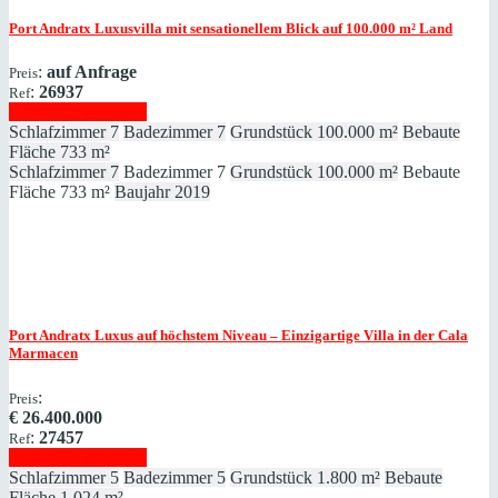
Port Andratx
Luxusvilla mit sensationellem Blick auf 100.000 m² Land
:
auf Anfrage
Preis
:
26937
Ref
Immobilie anzeigen
Schlafzimmer
7
Badezimmer
7
Grundstück
100.000 m²
Bebaute
Fläche
733 m²
Schlafzimmer
7
Badezimmer
7
Grundstück
100.000 m²
Bebaute
Fläche
733 m²
Baujahr
2019
Port Andratx
Luxus auf höchstem Niveau – Einzigartige Villa in der Cala
Marmacen
:
Preis
€
26.400.000
:
27457
Ref
Immobilie anzeigen
Schlafzimmer
5
Badezimmer
5
Grundstück
1.800 m²
Bebaute
Fläche
1.024 m²