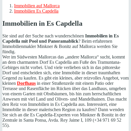
Immobilien auf Mallorca
Immobilien Es Capdella
Immobilien in Es Capdella
Sie sind auf der Suche nach wunderschönen
Immobilien in Es
Capdella mit Pool und Panoramablick
? Beim erfahrenen
Immobilienmakler Minkner & Bonitz auf Mallorca werden Sie
fündig.
Wer im Südwesten Mallorcas das „andere Mallorca“ sucht, kommt
an dem charmanten Dorf Es Capdella am Fuße des Tramuntana-
Gebirges nicht vorbei. Und viele verlieben sich in das pittoreske
Dorf und entscheiden sich, eine Immobilie in dieser traumhaften
Gegend zu kaufen. Es gibt ein kleines, aber reizvolles Angebot, vom
kleinen
Dorfhaus
in einer Straßenzeile mit einem Patio oder
Terrasse und Rasenfläche im Rücken über das Landhaus, umgeben
von einem Garten mit Obstbäumen, bis hin zum herrschaftlichen
Anwesen mit viel Land und Oliven- und Mandelhainen. Das macht
den Reiz von Immobilien in Es Capdella aus. Interessiert, eine
Immobilie in dieser malerischen Region zu kaufen? Dann wenden
Sie sich an die Es Capdella-Experten von Minkner & Bonitz in der
Zentrale in Santa Ponsa, Avda. Rey Jaime I, 109 (+34 971 69 52
55).