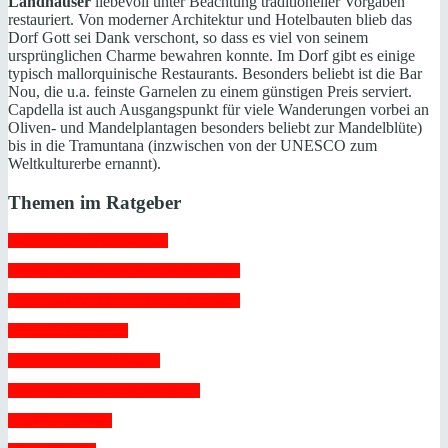
Landhäuser
liebevoll unter Beachtung traditioneller Vorgaben
restauriert. Von moderner Architektur und Hotelbauten blieb das
Dorf Gott sei Dank verschont, so dass es viel von seinem
ursprünglichen Charme bewahren konnte. Im Dorf gibt es einige
typisch mallorquinische Restaurants. Besonders beliebt ist die Bar
Nou, die u.a. feinste Garnelen zu einem günstigen Preis serviert.
Capdella ist auch Ausgangspunkt für viele Wanderungen vorbei an
Oliven- und Mandelplantagen besonders beliebt zur Mandelblüte)
bis in die Tramuntana (inzwischen von der UNESCO zum
Weltkulturerbe ernannt).
Themen im Ratgeber
 Bauen auf Mallorca 
 Bewohnbarkeitsbescheinigung 
 Decenal-Versicherung Neubau 
 Due Diligence 
 Energiezertifikat 
 EU-Erbrechtsverordnung 
 Golden Visa 