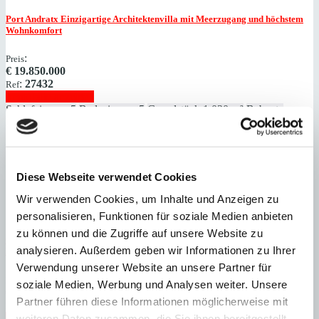
Port Andratx
Einzigartige Architektenvilla mit Meerzugang und höchstem
Wohnkomfort
:
Preis
€
19.850.000
:
27432
Ref
Immobilie anzeigen
Schlafzimmer
5
Badezimmer
5
Grundstück
1.030 m²
Bebaute
Fläche
592 m²
Schlafzimmer
5
Badezimmer
5
Grundstück
1.030 m²
Bebaute
Fläche
592 m²
Heizung
Fußbodenheizung
Baujahr
2022
Diese Webseite verwendet Cookies
Wir verwenden Cookies, um Inhalte und Anzeigen zu
personalisieren, Funktionen für soziale Medien anbieten
zu können und die Zugriffe auf unsere Website zu
Camp de Mar
Einmaliges Grundstück mit genehmigtem Projekt in 1.
analysieren. Außerdem geben wir Informationen zu Ihrer
Meereslinie
Verwendung unserer Website an unsere Partner für
:
Preis
soziale Medien, Werbung und Analysen weiter. Unsere
€
19.000.000
Partner führen diese Informationen möglicherweise mit
:
26737
Ref
Immobilie anzeigen
weiteren Daten zusammen, die Sie ihnen bereitgestellt