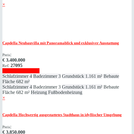
×
Capdella
Neubauvilla mit Panoramablick und exklusiver Ausstattung
:
Preis
€
3.400.000
:
27095
Ref
Immobilie anzeigen
Schlafzimmer
4
Badezimmer
3
Grundstück
1.161 m²
Bebaute
Fläche
682 m²
Schlafzimmer
4
Badezimmer
3
Grundstück
1.161 m²
Bebaute
Fläche
682 m²
Heizung
Fußbodenheizung
×
Capdella
Hochwertig ausgestattetes Stadthaus in idyllischer Umgebung
:
Preis
€
3.850.000