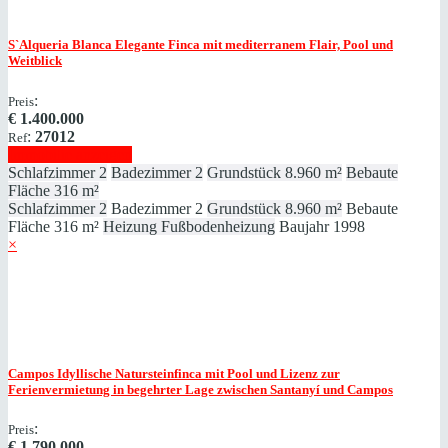
S`Alqueria Blanca
Elegante Finca mit mediterranem Flair, Pool und
Weitblick
:
Preis
€
1.400.000
:
27012
Ref
Immobilie anzeigen
Schlafzimmer
2
Badezimmer
2
Grundstück
8.960 m²
Bebaute
Fläche
316 m²
Schlafzimmer
2
Badezimmer
2
Grundstück
8.960 m²
Bebaute
Fläche
316 m²
Heizung
Fußbodenheizung
Baujahr
1998
×
Campos
Idyllische Natursteinfinca mit Pool und Lizenz zur
Ferienvermietung in begehrter Lage zwischen Santanyí und Campos
:
Preis
€
1.790.000