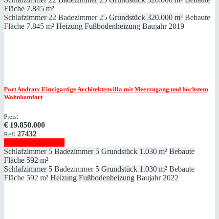
Fläche
7.845 m²
Schlafzimmer
22
Badezimmer
25
Grundstück
320.000 m²
Bebaute
Fläche
7.845 m²
Heizung
Fußbodenheizung
Baujahr
2019
Port Andratx
Einzigartige Architektenvilla mit Meerzugang und höchstem
Wohnkomfort
:
Preis
€
19.850.000
:
27432
Ref
Immobilie anzeigen
Schlafzimmer
5
Badezimmer
5
Grundstück
1.030 m²
Bebaute
Fläche
592 m²
Schlafzimmer
5
Badezimmer
5
Grundstück
1.030 m²
Bebaute
Fläche
592 m²
Heizung
Fußbodenheizung
Baujahr
2022