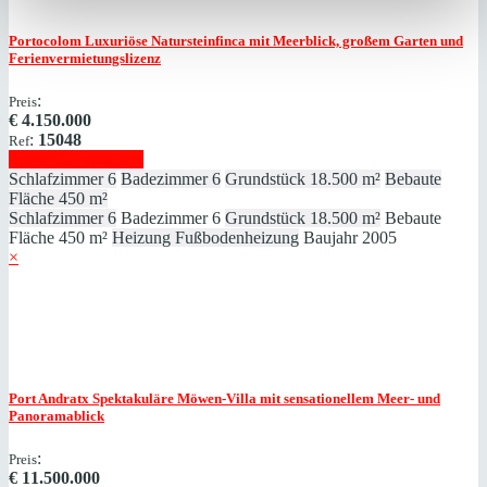
Portocolom
Luxuriöse Natursteinfinca mit Meerblick, großem Garten und
Ferienvermietungslizenz
:
Preis
€
4.150.000
:
15048
Ref
Immobilie anzeigen
Schlafzimmer
6
Badezimmer
6
Grundstück
18.500 m²
Bebaute
Fläche
450 m²
Schlafzimmer
6
Badezimmer
6
Grundstück
18.500 m²
Bebaute
Fläche
450 m²
Heizung
Fußbodenheizung
Baujahr
2005
×
Port Andratx
Spektakuläre Möwen-Villa mit sensationellem Meer- und
Panoramablick
:
Preis
€
11.500.000