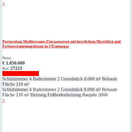
×
Portocolom
Mediterranes Fincaanwesen mit herrlichem Meerblick und
Ferienvermietungslizenz in S’Espinagar
:
Preis
€
1.850.000
:
27223
Ref
Immobilie anzeigen
Schlafzimmer
4
Badezimmer
2
Grundstück
8.000 m²
Bebaute
Fläche
210 m²
Schlafzimmer
4
Badezimmer
2
Grundstück
8.000 m²
Bebaute
Fläche
210 m²
Heizung
Fußbodenheizung
Baujahr
2000
×