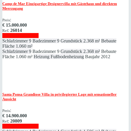
Camp de Mar
Einzigartige Designervilla mit Gästehaus und direktem
Meerzugang
:
Preis
€
15.000.000
:
26014
Ref
Immobilie anzeigen
Schlafzimmer
9
Badezimmer
9
Grundstück
2.368 m²
Bebaute
Fläche
1.060 m²
Schlafzimmer
9
Badezimmer
9
Grundstück
2.368 m²
Bebaute
Fläche
1.060 m²
Heizung
Fußbodenheizung
Baujahr
2012
Santa Ponsa
Grandiose Villa in privilegierter Lage mit sensationeller
Aussicht
:
Preis
€
14.900.000
:
20809
Ref
Immobilie anzeigen