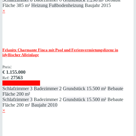
Fläche
385 m²
Heizung
Fußbodenheizung
Baujahr
2015
×
Felanitx
Charmante Finca mit Pool und Ferienvermietungslizenz in
idyllischer Alleinlage
:
Preis
€
1.155.000
:
27563
Ref
Immobilie anzeigen
Schlafzimmer
3
Badezimmer
2
Grundstück
15.500 m²
Bebaute
Fläche
200 m²
Schlafzimmer
3
Badezimmer
2
Grundstück
15.500 m²
Bebaute
Fläche
200 m²
Baujahr
2010
×