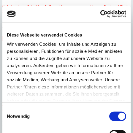
Cala Santanyi
Attraktive Villa mit Ferienvermietungslizenz, Pool und Blick
ins Grüne in Strandnähe
:
Preis
€
1.390.000
:
27204
Ref
Diese Webseite verwendet Cookies
Immobilie anzeigen
Schlafzimmer
3
Badezimmer
2
Grundstück
855 m²
Bebaute Fläche
Wir verwenden Cookies, um Inhalte und Anzeigen zu
190 m²
personalisieren, Funktionen für soziale Medien anbieten
Schlafzimmer
3
Badezimmer
2
Grundstück
855 m²
Bebaute Fläche
zu können und die Zugriffe auf unsere Website zu
190 m²
×
analysieren. Außerdem geben wir Informationen zu Ihrer
Verwendung unserer Website an unsere Partner für
soziale Medien, Werbung und Analysen weiter. Unsere
Partner führen diese Informationen möglicherweise mit
weiteren Daten zusammen, die Sie ihnen bereitgestellt
haben oder die sie im Rahmen Ihrer Nutzung der Dienste
Felanitx
Authentische Natursteinfinca mit traumhaften Garten und
gesammelt haben.
Panoramablick auf San Salvador
Einwilligungsauswahl
Notwendig
:
Preis
€
1.950.000
:
27230
Ref