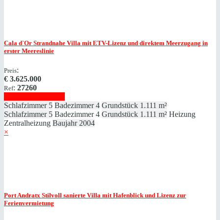
Cala d`Or
Strandnahe Villa mit ETV-Lizenz und direktem Meerzugang in
erster Meereslinie
:
Preis
€
3.625.000
:
27260
Ref
Immobilie anzeigen
Schlafzimmer
5
Badezimmer
4
Grundstück
1.111 m²
Schlafzimmer
5
Badezimmer
4
Grundstück
1.111 m²
Heizung
Zentralheizung
Baujahr
2004
×
Port Andratx
Stilvoll sanierte Villa mit Hafenblick und Lizenz zur
Ferienvermietung