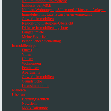
Neu im Immobilien-Portfolio
Exklusiv bei M&B
Neubau-Wohnungen, -Villen und -Häuser in Anlagen
Immobilien mit Lizenz zur Ferienvermietung
Gewerbeimmobilien
Region-und Kategorie-Übersicht
Diskrete Immobilienangebote
Langzeitmiete
Meine Favoriten
Persönlicher Suchauftrag
Immobilientypen
Fincas
Villen
Häuser
Wohnungen
Penthäuser
Apartments
Gewerbeimmobilien
Grundstücke
Luxusimmobilien
Mallorca
Über uns
Beratungszentren
Newsletter
M&B Talkrunde