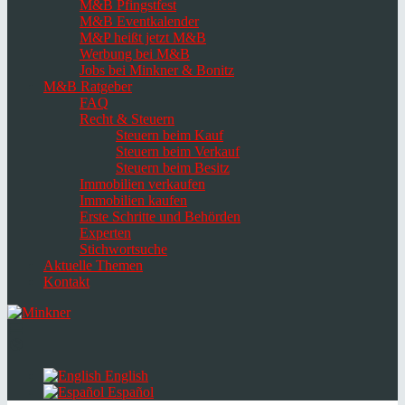
M&B Pfingstfest
M&B Eventkalender
M&P heißt jetzt M&B
Werbung bei M&B
Jobs bei Minkner & Bonitz
M&B Ratgeber
FAQ
Recht & Steuern
Steuern beim Kauf
Steuern beim Verkauf
Steuern beim Besitz
Immobilien verkaufen
Immobilien kaufen
Erste Schritte und Behörden
Experten
Stichwortsuche
Aktuelle Themen
Kontakt
Navigation
umschalten
Select
language
English
Español