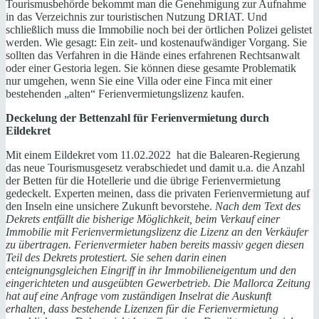
Tourismusbehörde bekommt man die Genehmigung zur Aufnahme
in das Verzeichnis zur touristischen Nutzung DRIAT. Und
schließlich muss die Immobilie noch bei der örtlichen Polizei gelistet
werden. Wie gesagt: Ein zeit- und kostenaufwändiger Vorgang. Sie
sollten das Verfahren in die Hände eines erfahrenen Rechtsanwalt
oder einer Gestoria legen. Sie können diese gesamte Problematik
nur umgehen, wenn Sie eine Villa oder eine Finca mit einer
bestehenden „alten“ Ferienvermietungslizenz kaufen.
Deckelung der Bettenzahl für Ferienvermietung durch
Eildekret
Mit einem Eildekret vom 11.02.2022 hat die Balearen-Regierung
das neue Tourismusgesetz verabschiedet und damit u.a. die Anzahl
der Betten für die Hotellerie und die übrige Ferienvermietung
gedeckelt. Experten meinen, dass die privaten Ferienvermietung auf
den Inseln eine unsichere Zukunft bevorstehe.
Nach dem Text des
Dekrets entfällt die bisherige Möglichkeit, beim Verkauf einer
Immobilie mit Ferienvermietungslizenz die Lizenz an den Verkäufer
zu übertragen. Ferienvermieter haben bereits massiv gegen diesen
Teil des Dekrets protestiert. Sie sehen darin einen
enteignungsgleichen Eingriff in ihr Immobilieneigentum und den
eingerichteten und ausgeübten Gewerbetrieb. Die Mallorca Zeitung
hat auf eine Anfrage vom zuständigen Inselrat die Auskunft
erhalten, dass bestehende Lizenzen für die Ferienvermietung