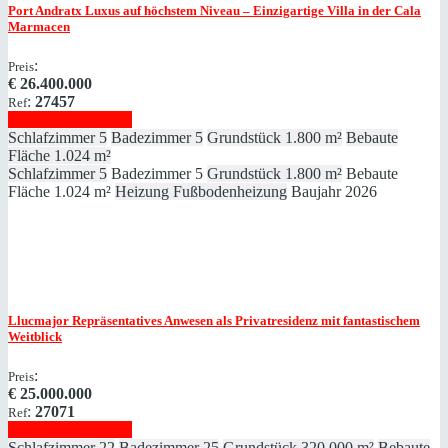
Port Andratx
Luxus auf höchstem Niveau – Einzigartige Villa in der Cala
Marmacen
:
Preis
€
26.400.000
:
27457
Ref
Immobilie anzeigen
Schlafzimmer
5
Badezimmer
5
Grundstück
1.800 m²
Bebaute
Fläche
1.024 m²
Schlafzimmer
5
Badezimmer
5
Grundstück
1.800 m²
Bebaute
Fläche
1.024 m²
Heizung
Fußbodenheizung
Baujahr
2026
Llucmajor
Repräsentatives Anwesen als Privatresidenz mit fantastischem
Weitblick
:
Preis
€
25.000.000
:
27071
Ref
Immobilie anzeigen
Schlafzimmer
22
Badezimmer
25
Grundstück
320.000 m²
Bebaute