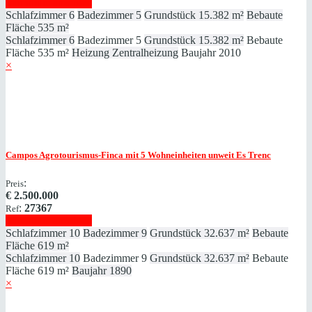
Immobilie anzeigen
Schlafzimmer
6
Badezimmer
5
Grundstück
15.382 m²
Bebaute
Fläche
535 m²
Schlafzimmer
6
Badezimmer
5
Grundstück
15.382 m²
Bebaute
Fläche
535 m²
Heizung
Zentralheizung
Baujahr
2010
×
Campos
Agrotourismus-Finca mit 5 Wohneinheiten unweit Es Trenc
:
Preis
€
2.500.000
:
27367
Ref
Immobilie anzeigen
Schlafzimmer
10
Badezimmer
9
Grundstück
32.637 m²
Bebaute
Fläche
619 m²
Schlafzimmer
10
Badezimmer
9
Grundstück
32.637 m²
Bebaute
Fläche
619 m²
Baujahr
1890
×