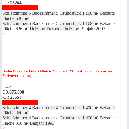
:
25264
Ref
Immobilie anzeigen
Schlafzimmer
5
Badezimmer
5
Grundstück
1.168 m²
Bebaute
Fläche
636 m²
Schlafzimmer
5
Badezimmer
5
Grundstück
1.168 m²
Bebaute
Fläche
636 m²
Heizung
Fußbodenheizung
Baujahr
2007
×
Badia Blava
Lichtdurchflutete Villa in 1. Meereslinie mit Lizenz zur
Ferienvermietung
:
Preis
€
3.875.000
:
25554
Ref
Immobilie anzeigen
Schlafzimmer
4
Badezimmer
4
Grundstück
1.400 m²
Bebaute
Fläche
350 m²
Schlafzimmer
4
Badezimmer
4
Grundstück
1.400 m²
Bebaute
Fläche
350 m²
Baujahr
1993
×