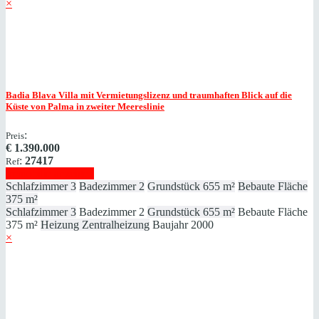
×
Badia Blava
Villa mit Vermietungslizenz und traumhaften Blick auf die
Küste von Palma in zweiter Meereslinie
:
Preis
€
1.390.000
:
27417
Ref
Immobilie anzeigen
Schlafzimmer
3
Badezimmer
2
Grundstück
655 m²
Bebaute Fläche
375 m²
Schlafzimmer
3
Badezimmer
2
Grundstück
655 m²
Bebaute Fläche
375 m²
Heizung
Zentralheizung
Baujahr
2000
×