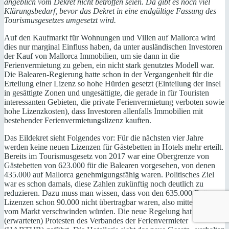
angeblich vom Dekret nicht betroffen seien. Da gibt es noch viel
Klärungsbedarf, bevor das Dekret in eine endgültige Fassung des
Tourismusgesetzes umgesetzt wird.
Auf den Kaufmarkt für Wohnungen und Villen auf Mallorca wird
dies nur marginal Einfluss haben, da unter ausländischen Investoren
der Kauf von Mallorca Immobilien, um sie dann in die
Ferienvermietung zu geben, ein nicht stark genutztes Modell war.
Die Balearen-Regierung hatte schon in der Vergangenheit für die
Erteilung einer Lizenz so hohe Hürden gesetzt (Einteilung der Insel
in gesättigte Zonen und ungesättigte, die gerade in für Touristen
interessanten Gebieten, die private Ferienvermietung verboten sowie
hohe Lizenzkosten), dass Investoren allenfalls Immobilien mit
bestehender Ferienvermietungslizenz kauften.
Das Eildekret sieht Folgendes vor: Für die nächsten vier Jahre
werden keine neuen Lizenzen für Gästebetten in Hotels mehr erteilt.
Bereits im Tourismusgesetz von 2017 war eine Obergrenze von
Gästebetten von 623.000 für die Balearen vorgesehen, von denen
435.000 auf Mallorca genehmigungsfähig waren. Politisches Ziel
war es schon damals, diese Zahlen zukünftig noch deutlich zu
reduzieren. Dazu muss man wissen, dass von den 635.000 Betten-
Lizenzen schon 90.000 nicht übertragbar waren, also mittelfristig eh
vom Markt verschwinden würden. Die neue Regelung hat zu
(erwarteten) Protesten des Verbandes der Ferienvermieter