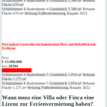
Schlafzimmer
4
Badezimmer
4
Grundstück
1.506 m²
Bebaute
Fläche
670 m²
Schlafzimmer
4
Badezimmer
4
Grundstück
1.506 m²
Bebaute
Fläche
670 m²
Heizung
Fußbodenheizung
Baujahr
2023
Port Andratx
Luxusvilla mit fantastischem Meer- und Hafenblick zum
Erstbezug
:
Preis
€
13.900.000
:
26394
Ref
Immobilie anzeigen
Schlafzimmer
4
Badezimmer
5
Grundstück
1.054 m²
Bebaute
Fläche
1.275 m²
Schlafzimmer
4
Badezimmer
5
Grundstück
1.054 m²
Bebaute
Fläche
1.275 m²
Heizung
Fußbodenheizung
Baujahr
2022
Wann muss eine Villa oder Finca eine
Lizenz zur Ferienvermietung haben?