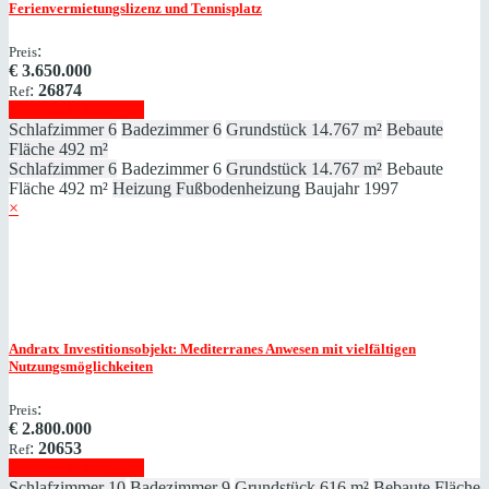
Ferienvermietungslizenz und Tennisplatz
:
Preis
€
3.650.000
:
26874
Ref
Immobilie anzeigen
Schlafzimmer
6
Badezimmer
6
Grundstück
14.767 m²
Bebaute
Fläche
492 m²
Schlafzimmer
6
Badezimmer
6
Grundstück
14.767 m²
Bebaute
Fläche
492 m²
Heizung
Fußbodenheizung
Baujahr
1997
×
Andratx
Investitionsobjekt: Mediterranes Anwesen mit vielfältigen
Nutzungsmöglichkeiten
:
Preis
€
2.800.000
:
20653
Ref
Immobilie anzeigen
Schlafzimmer
10
Badezimmer
9
Grundstück
616 m²
Bebaute Fläche