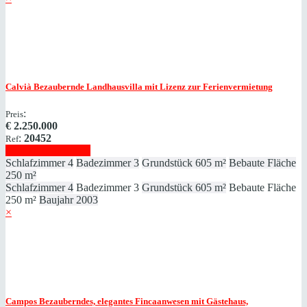
Calvià
Bezaubernde Landhausvilla mit Lizenz zur Ferienvermietung
:
Preis
€
2.250.000
:
20452
Ref
Immobilie anzeigen
Schlafzimmer
4
Badezimmer
3
Grundstück
605 m²
Bebaute Fläche
250 m²
Schlafzimmer
4
Badezimmer
3
Grundstück
605 m²
Bebaute Fläche
250 m²
Baujahr
2003
×
Campos
Bezauberndes, elegantes Fincaanwesen mit Gästehaus,