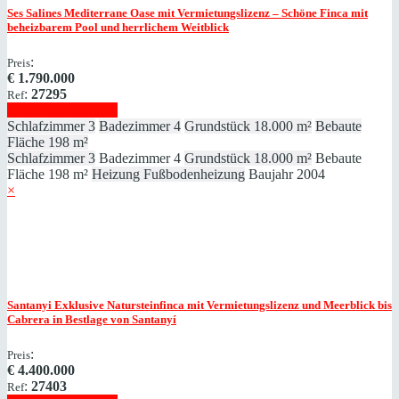
Ses Salines
Mediterrane Oase mit Vermietungslizenz – Schöne Finca mit
beheizbarem Pool und herrlichem Weitblick
:
Preis
€
1.790.000
:
27295
Ref
Immobilie anzeigen
Schlafzimmer
3
Badezimmer
4
Grundstück
18.000 m²
Bebaute
Fläche
198 m²
Schlafzimmer
3
Badezimmer
4
Grundstück
18.000 m²
Bebaute
Fläche
198 m²
Heizung
Fußbodenheizung
Baujahr
2004
×
Santanyi
Exklusive Natursteinfinca mit Vermietungslizenz und Meerblick bis
Cabrera in Bestlage von Santanyí
:
Preis
€
4.400.000
:
27403
Ref