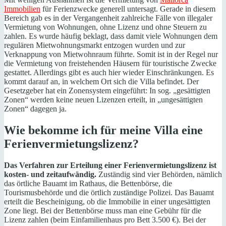
Immobilien
für Ferienzwecke generell untersagt. Gerade in diesem
Bereich gab es in der Vergangenheit zahlreiche Fälle von illegaler
Vermietung von Wohnungen, ohne Lizenz und ohne Steuern zu
zahlen. Es wurde häufig beklagt, dass damit viele Wohnungen dem
regulären Mietwohnungsmarkt entzogen wurden und zur
Verknappung von Mietwohnraum führte. Somit ist in der Regel nur
die Vermietung von freistehenden Häusern für touristische Zwecke
gestattet. Allerdings gibt es auch hier wieder Einschränkungen. Es
kommt darauf an, in welchem Ort sich die Villa befindet. Der
Gesetzgeber hat ein Zonensystem eingeführt: In sog. „gesättigten
Zonen“ werden keine neuen Lizenzen erteilt, in „ungesättigten
Zonen“ dagegen ja.
Wie bekomme ich für meine Villa eine
Ferienvermietungslizenz?
Das Verfahren zur Erteilung einer Ferienvermietungslizenz ist
kosten- und zeitaufwändig.
Zuständig sind vier Behörden, nämlich
das örtliche Bauamt im Rathaus, die Bettenbörse, die
Tourismusbehörde und die örtlich zuständige Polizei. Das Bauamt
erteilt die Bescheinigung, ob die Immobilie in einer ungesättigten
Zone liegt. Bei der Bettenbörse muss man eine Gebühr für die
Lizenz zahlen (beim Einfamilienhaus pro Bett 3.500 €). Bei der