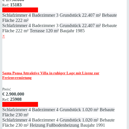
:
15183
Ref
Immobilie anzeigen
Schlafzimmer
4
Badezimmer
3
Grundstück
22.407 m²
Bebaute
Fläche
222 m²
Schlafzimmer
4
Badezimmer
3
Grundstück
22.407 m²
Bebaute
Fläche
222 m²
Terrasse
120 m²
Baujahr
1985
×
Santa Ponsa
Attraktive Villa in ruhiger Lage mit Lizenz zur
Ferienvermietung
:
Preis
€
2.900.000
:
25908
Ref
Immobilie anzeigen
Schlafzimmer
4
Badezimmer
4
Grundstück
1.020 m²
Bebaute
Fläche
230 m²
Schlafzimmer
4
Badezimmer
4
Grundstück
1.020 m²
Bebaute
Fläche
230 m²
Heizung
Fußbodenheizung
Baujahr
1991