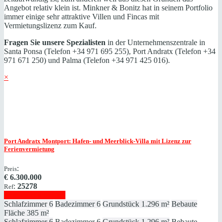
Angebot relativ klein ist. Minkner & Bonitz hat in seinem Portfolio
immer einige sehr attraktive Villen und Fincas mit
Vermietungslizenz zum Kauf.
Fragen Sie unsere Spezialisten
in der Unternehmenszentrale in
Santa Ponsa (Telefon +34 971 695 255), Port Andratx (Telefon +34
971 671 250) und Palma (Telefon +34 971 425 016).
×
Port Andratx
Montport: Hafen- und Meerblick-Villa mit Lizenz zur
Ferienvermietung
:
Preis
€
6.300.000
:
25278
Ref
Immobilie anzeigen
Schlafzimmer
6
Badezimmer
6
Grundstück
1.296 m²
Bebaute
Fläche
385 m²
Schlafzimmer
6
Badezimmer
6
Grundstück
1.296 m²
Bebaute