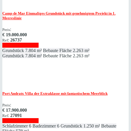
Camp de Mar
Einmaliges Grundstück mit genehmigtem Projekt in 1.
Meereslinie
:
Preis
€
19.000.000
:
26737
Ref
Immobilie anzeigen
Grundstück
7.804 m²
Bebaute Fläche
2.263 m²
Grundstück
7.804 m²
Bebaute Fläche
2.263 m²
Port Andratx
Villa der Extraklasse mit fantastischem Meerblick
:
Preis
€
17.900.000
:
27091
Ref
Immobilie anzeigen
Schlafzimmer
6
Badezimmer
6
Grundstück
1.250 m²
Bebaute