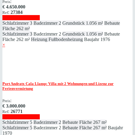
:
Preis
€
4.650.000
:
27384
Ref
Immobilie anzeigen
Schlafzimmer
3
Badezimmer
2
Grundstück
1.056 m²
Bebaute
Fläche
262 m²
Schlafzimmer
3
Badezimmer
2
Grundstück
1.056 m²
Bebaute
Fläche
262 m²
Heizung
Fußbodenheizung
Baujahr
1976
×
Port Andratx
Cala Llamp: Villa mit 2 Wohnungen und Lizenz zur
Ferienvermietung
:
Preis
€
3.000.000
:
26771
Ref
Immobilie anzeigen
Schlafzimmer
5
Badezimmer
2
Bebaute Fläche
267 m²
Schlafzimmer
5
Badezimmer
2
Bebaute Fläche
267 m²
Baujahr
1970