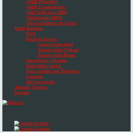
M&B Pfingstfest
M&B Eventkalender
M&P heißt jetzt M&B
Werbung bei M&B
Jobs bei Minkner & Bonitz
M&B Ratgeber
FAQ
Recht & Steuern
Steuern beim Kauf
Steuern beim Verkauf
Steuern beim Besitz
Immobilien verkaufen
Immobilien kaufen
Erste Schritte und Behörden
Experten
Stichwortsuche
Aktuelle Themen
Kontakt
Navigation
umschalten
Select
language
English
Español