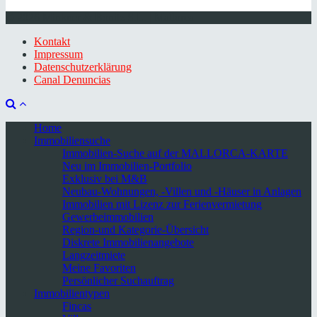
© 2026 Minkner & Bonitz S.L. | Mallorca
Kontakt
Impressum
Datenschutzerklärung
Canal Denuncias
Home
Immobiliensuche
Immobilien-Suche auf der MALLORCA-KARTE
Neu im Immobilien-Portfolio
Exklusiv bei M&B
Neubau-Wohnungen, -Villen und -Häuser in Anlagen
Immobilien mit Lizenz zur Ferienvermietung
Gewerbeimmobilien
Region-und Kategorie-Übersicht
Diskrete Immobilienangebote
Langzeitmiete
Meine Favoriten
Persönlicher Suchauftrag
Immobilientypen
Fincas