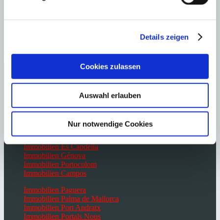
Der passende Minkner & Bonitz-Tipp ist natürlich nicht weit: Das
Restaurant „La Boveda“ schräg gegenüber ist ein echter Tapas-
Klassiker. Seien Sie rechtzeitig dort, es füllt sich abends schnell.
Details zeigen
Immobilien Mallorca in der Hauptsuche
Cookies zulassen
Immobilien Bendinat
Immobilien Cala Vinyes
Immobilien Calvià
Immobilien Campos
Auswahl erlauben
Immobilien Camp de Mar
Immobilien Cas Catala
Immobilien Costa d’en Blanes
Nur notwendige Cookies
Immobilien Costa de la Calma
Immobilien El Toro
Immobilien Es Capdella
Immobilien Génova
Immobilien Portocolom
Immobilien Campos
Immobilien Paguera
Immobilien Palma de Mallorca
Immobilien Port Andratx
Immobilien Portals Nous