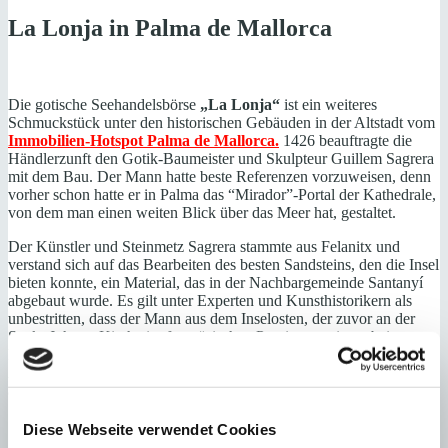
La Lonja in Palma de Mallorca
Die gotische Seehandelsbörse
„La Lonja“
ist ein weiteres
Schmuckstück unter den historischen Gebäuden in der Altstadt vom
Immobilien-Hotspot Palma de Mallorca.
1426 beauftragte die
Händlerzunft den Gotik-Baumeister und Skulpteur Guillem Sagrera
mit dem Bau. Der Mann hatte beste Referenzen vorzuweisen, denn
vorher schon hatte er in Palma das “Mirador”-Portal der Kathedrale,
von dem man einen weiten Blick über das Meer hat, gestaltet.
Der Künstler und Steinmetz Sagrera stammte aus Felanitx und
verstand sich auf das Bearbeiten des besten Sandsteins, den die Insel
bieten konnte, ein Material, das in der Nachbargemeinde Santanyí
abgebaut wurde. Es gilt unter Experten und Kunsthistorikern als
unbestritten, dass der Mann aus dem Inselosten, der zuvor an der
Sankt-Johann-Kirche im französischen Perpignan mitgearbeitet
hatte, durch den Auftrag der Händler sein vollendetes Können als
Architekt verwirklichen konnte. Mehr noch: Die Lonja in Palma gilt
als das letzte große Werk der Gotik auf Mallorca.
Schon Kaiser Karl der V. war von „La
Diese Webseite verwendet Cookies