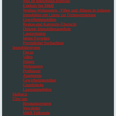
Neu im Immobilien-Portfolio
Exklusiv bei M&B
Neubau-Wohnungen, -Villen und -Häuser in Anlagen
Immobilien mit Lizenz zur Ferienvermietung
Gewerbeimmobilien
Region-und Kategorie-Übersicht
Diskrete Immobilienangebote
Langzeitmiete
Meine Favoriten
Persönlicher Suchauftrag
Immobilientypen
Fincas
Villen
Häuser
Wohnungen
Penthäuser
Apartments
Gewerbeimmobilien
Grundstücke
Luxusimmobilien
Mallorca
Über uns
Beratungszentren
Newsletter
M&B Talkrunde