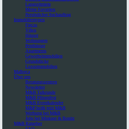
Langzeitmiete
Meine Favoriten
Persönlicher Suchauftrag
Immobilientypen
Fincas
Villen
Häuser
Wohnungen
Penthäuser
Apartments
Gewerbeimmobilien
Grundstücke
Luxusimmobilien
Mallorca
Über uns
Beratungszentren
Newsletter
M&B Talkrunde
M&B Pfingstfest
M&B Eventkalender
M&P heißt jetzt M&B
Werbung bei M&B
Jobs bei Minkner & Bonitz
M&B Ratgeber
FAQ