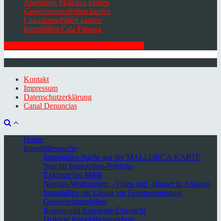
Apartment Mallorca kaufen
Gewerbeimmobilien kaufen
Luxusimmobilien kaufen
Immobilien Cala Figuera
HIER ZUM NEWSLETTER ANMELDEN
© 2026 Minkner & Bonitz S.L. | Mallorca
Kontakt
Impressum
Datenschutzerklärung
Canal Denuncias
Home
Immobiliensuche
Immobilien-Suche auf der MALLORCA-KARTE
Neu im Immobilien-Portfolio
Exklusiv bei M&B
Neubau-Wohnungen, -Villen und -Häuser in Anlagen
Immobilien mit Lizenz zur Ferienvermietung
Gewerbeimmobilien
Region-und Kategorie-Übersicht
Diskrete Immobilienangebote