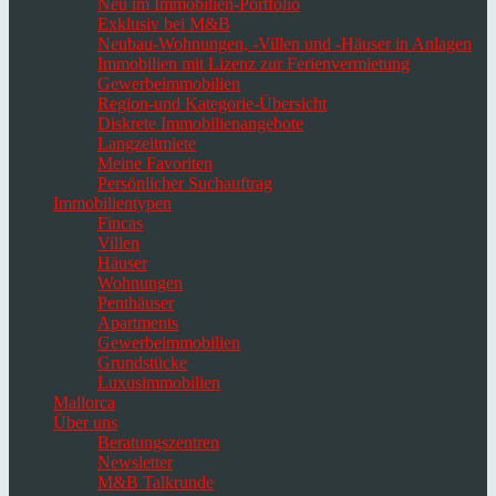
Neu im Immobilien-Portfolio
Exklusiv bei M&B
Neubau-Wohnungen, -Villen und -Häuser in Anlagen
Immobilien mit Lizenz zur Ferienvermietung
Gewerbeimmobilien
Region-und Kategorie-Übersicht
Diskrete Immobilienangebote
Langzeitmiete
Meine Favoriten
Persönlicher Suchauftrag
Immobilientypen
Fincas
Villen
Häuser
Wohnungen
Penthäuser
Apartments
Gewerbeimmobilien
Grundstücke
Luxusimmobilien
Mallorca
Über uns
Beratungszentren
Newsletter
M&B Talkrunde