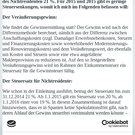
des Nichtresidenten 21 %. Für 2015 und 2015 gibt es geringe
Steuersenkungen, womit ich mich im Folgenden befassen will:
Der Veräußerungsgewinn:
Wie findet die Gewinnermittlung statt? Der Gewinn wird nach der
Differenzmethode berechnet, nämlich aus der Differenz zwischen
Anschaffungskosten (zzgl. Damaliger Erwerbsnebenkosten, Steuern
und Finanzierungskosten sowie werterhöhender Modernisierungs-
und Renovierungskosten) und dem Veräußerungswert, der ebenfalls
um Kosten und Steuern sowie eine etwa angefallene
Maklerprovision zu reduzieren ist. Auf den so festgestellten
Veräußerungsgewinn wird im Rahmen der Einkommensteuer ein
Steuersatz für die Gewinnsteuer fällig.
Der Steuersatz für Nichtresidente:
Wie schon in der Einleitung ausführt, betrug der Steuersatz bis zum
31.12.2014 21 %. Ab 1.1.2015 gilt ein Steuersatz von 20 %, ab
1.1.2016 einer von 19 %. In diesem Zusammenhang ist darauf
hinzuweisen, dass es in Spanien keine Spekulationsfrist gibt, nach
deren Ablauf der Gewinn steuerfrei vereinnahmt werden könnte –
wie z.B. in Deutschland, wo (in der Regel) nach Ablauf von 10
Jahren Haltefrist der Gewinn aus einem Immobilienverkauf
steuerfrei ist.