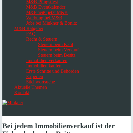
M&B Pfingstfest
M&B Eventkalender
M&P heißt jetzt M&B
Werbung bei M&B
Jobs bei Minkner & Bonitz
M&B Ratgeber
FAQ
Recht & Steuern
Steuern beim Kauf
Steuern beim Verkauf
Steuern beim Besitz
Immobilien verkaufen
Immobilien kaufen
Erste Schritte und Behörden
Experten
Stichwortsuche
Aktuelle Themen
Kontakt
Navigation
umschalten
Select
language
Bei jedem Immobilienverkauf ist der