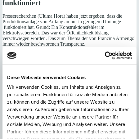
funktioniert
Presserecherchen (Ultima Hora) haben jetzt ergeben, dass die
Produktionsanlage von Anfang an nur in geringem Umfange
funktioniert hat. Grund: Ein Konstruktionsfehler im
Elektrolysebereich. Das war der Öffentlichkeit bislang
verschwiegen worden. Das zum Thema der von Francina Armengol
immer wieder beschworenen Transparenz.
Die Elektrolyseanlage verwandelt Wasserstoffmoleküle in einem
komplizierten Verfahren in sauerstoff- und Hydrogenatome. Dazu
benötigt die Anlage Strom, der – wie oben ausgeführt – aus
Solarparks kommen soll. Hauptverantwortung trägt der US-
amerikanische Hersteller Accelera, der seit einem Jahr daran bastelt,
Diese Webseite verwendet Cookies
die Probleme zu lösen.
Wir verwenden Cookies, um Inhalte und Anzeigen zu
Nachrichten
10. August 2023
21. September 2023
Walter
personalisieren, Funktionen für soziale Medien anbieten
Breidenbach
zu können und die Zugriffe auf unsere Website zu
analysieren. Außerdem geben wir Informationen zu Ihrer
1 Kommentar zu “
Grüner Wasserstoff für Mallorca: Anlage
funktioniert nicht
”
Verwendung unserer Website an unsere Partner für
soziale Medien, Werbung und Analysen weiter. Unsere
Paul Kosznewski
schreibt:
Partner führen diese Informationen möglicherweise mit
10. August 2023