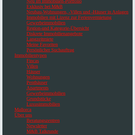
Neu im Immobilien-Portfolio
Exklusiv bei M&B
Neubau-Wohnungen, -Villen und -Häuser in Anlagen
Immobilien mit Lizenz zur Ferienvermietung
Gewerbeimmobilien
Region-und Kategorie-Übersicht
Diskrete Immobilienangebote
Langzeitmiete
Meine Favoriten
Persönlicher Suchauftrag
Immobilientypen
Fincas
Villen
Häuser
Wohnungen
Penthäuser
Apartments
Gewerbeimmobilien
Grundstücke
Luxusimmobilien
Mallorca
Über uns
Beratungszentren
Newsletter
M&B Talkrunde