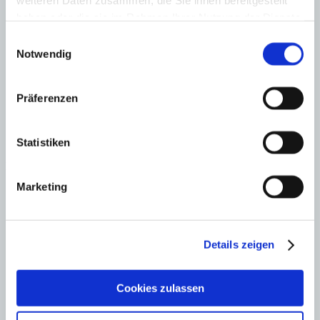
weiteren Daten zusammen, die Sie ihnen bereitgestellt
Es wird Zeit, dass der spanische Gesetzgeber intensiver über
haben oder die sie im Rahmen Ihrer Nutzung der Dienste
die persönliche Haftung von Politikern für den von ihnen
gesammelt haben.
verursachten Schaden nachdenkt. Statt Frau Armengol den
Einwilligungsauswahl
Prozess zu machen, wird sie mit einem Senatorenposten
Notwendig
belohnt. Ein deutscher Künstler hat einmal gesagt, als er die
Nazis durch das Brandenburger Tor marschieren sah “Man
kann gar nicht so viel fressen, wie man kotzen möchte!”.
Präferenzen
Paul Kosznewski, Berlin
Antworten
Statistiken
Kommentar schreiben
Marketing
Ihre E-Mail-Adresse wird nicht veröffentlicht.
Kommentar
*
Details zeigen
Cookies zulassen