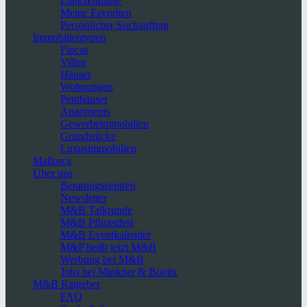
Langzeitmiete
Meine Favoriten
Persönlicher Suchauftrag
Immobilientypen
Fincas
Villen
Häuser
Wohnungen
Penthäuser
Apartments
Gewerbeimmobilien
Grundstücke
Luxusimmobilien
Mallorca
Über uns
Beratungszentren
Newsletter
M&B Talkrunde
M&B Pfingstfest
M&B Eventkalender
M&P heißt jetzt M&B
Werbung bei M&B
Jobs bei Minkner & Bonitz
M&B Ratgeber
FAQ