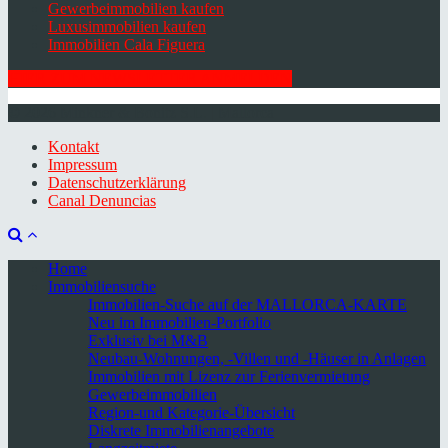
Gewerbeimmobilien kaufen
Luxusimmobilien kaufen
Immobilien Cala Figuera
HIER ZUM NEWSLETTER ANMELDEN
© 2026 Minkner & Bonitz S.L. | Mallorca
Kontakt
Impressum
Datenschutzerklärung
Canal Denuncias
Home
Immobiliensuche
Immobilien-Suche auf der MALLORCA-KARTE
Neu im Immobilien-Portfolio
Exklusiv bei M&B
Neubau-Wohnungen, -Villen und -Häuser in Anlagen
Immobilien mit Lizenz zur Ferienvermietung
Gewerbeimmobilien
Region-und Kategorie-Übersicht
Diskrete Immobilienangebote