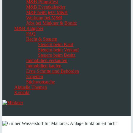
M&B Pfingstfest
M&B Eventkalender
M&P heißt jetzt M&B
Werbung bei M&B
Jobs bei Minkner & Bonitz
M&B Ratgeber
FAQ
Recht & Steuern
Steuern beim Kauf
Steuern beim Verkauf
Steuern beim Besitz
Immobilien verkaufen
Immobilien kaufen
Erste Schritte und Behörden
Experten
Stichwortsuche
Aktuelle Themen
Kontakt
Navigation
umschalten
Select
language