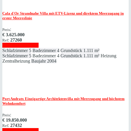
Cala d`Or
Strandnahe Villa mit ETV-Lizenz und direktem Meerzugang in
erster Meereslinie
:
Preis
€
3.625.000
:
27260
Ref
Immobilie anzeigen
Schlafzimmer
5
Badezimmer
4
Grundstück
1.111 m²
Schlafzimmer
5
Badezimmer
4
Grundstück
1.111 m²
Heizung
Zentralheizung
Baujahr
2004
Port Andratx
Einzigartige Architektenvilla mit Meerzugang und höchstem
Wohnkomfort
:
Preis
€
19.850.000
:
27432
Ref
Immobilie anzeigen