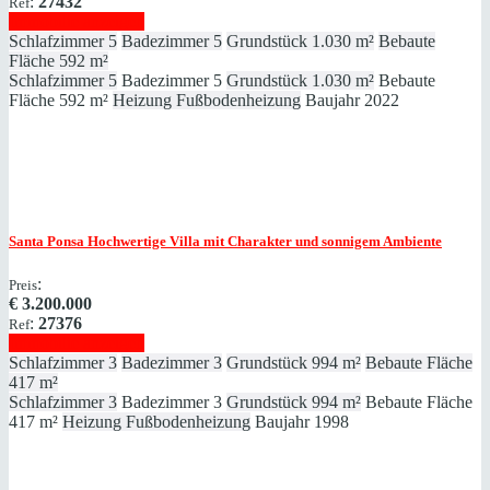
:
27432
Ref
Immobilie anzeigen
Schlafzimmer
5
Badezimmer
5
Grundstück
1.030 m²
Bebaute
Fläche
592 m²
Schlafzimmer
5
Badezimmer
5
Grundstück
1.030 m²
Bebaute
Fläche
592 m²
Heizung
Fußbodenheizung
Baujahr
2022
Santa Ponsa
Hochwertige Villa mit Charakter und sonnigem Ambiente
:
Preis
€
3.200.000
:
27376
Ref
Immobilie anzeigen
Schlafzimmer
3
Badezimmer
3
Grundstück
994 m²
Bebaute Fläche
417 m²
Schlafzimmer
3
Badezimmer
3
Grundstück
994 m²
Bebaute Fläche
417 m²
Heizung
Fußbodenheizung
Baujahr
1998