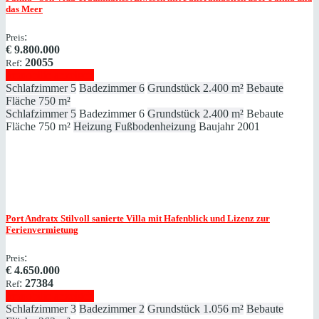
das Meer
:
Preis
€
9.800.000
:
20055
Ref
Immobilie anzeigen
Schlafzimmer
5
Badezimmer
6
Grundstück
2.400 m²
Bebaute
Fläche
750 m²
Schlafzimmer
5
Badezimmer
6
Grundstück
2.400 m²
Bebaute
Fläche
750 m²
Heizung
Fußbodenheizung
Baujahr
2001
Port Andratx
Stilvoll sanierte Villa mit Hafenblick und Lizenz zur
Ferienvermietung
:
Preis
€
4.650.000
:
27384
Ref
Immobilie anzeigen
Schlafzimmer
3
Badezimmer
2
Grundstück
1.056 m²
Bebaute