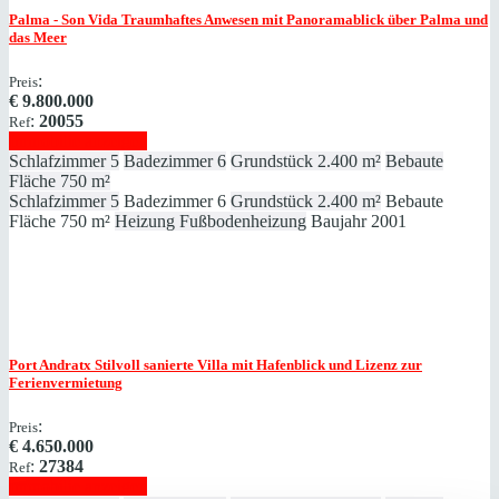
Palma - Son Vida
Traumhaftes Anwesen mit Panoramablick über Palma und
das Meer
:
Preis
€
9.800.000
:
20055
Ref
Immobilie anzeigen
Schlafzimmer
5
Badezimmer
6
Grundstück
2.400 m²
Bebaute
Fläche
750 m²
Schlafzimmer
5
Badezimmer
6
Grundstück
2.400 m²
Bebaute
Fläche
750 m²
Heizung
Fußbodenheizung
Baujahr
2001
Port Andratx
Stilvoll sanierte Villa mit Hafenblick und Lizenz zur
Ferienvermietung
:
Preis
€
4.650.000
:
27384
Ref
Immobilie anzeigen