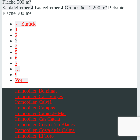
Fläche
500 m²
Schlafzimmer
4
Badezimmer
4
Grundstück
2.200 m²
Bebaute
Fläche
500 m²
← Zurück
1
2
3
4
5
6
7
…
9
Vor →
Immobilien Bendinat
Immobilien Cala Vinyes
Immobilien Calvià
Immobilien Campos
Immobilien Camp de Mar
Immobilien Cas Catala
Immobilien Costa d’en Blanes
Immobilien Costa de la Calma
Immobilien El Toro