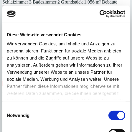
Schlafzimmer
3
Badezimmer
2
Grundstück
1.056 m²
Bebaute
Fläche
262 m²
Schlafzimmer
3
Badezimmer
2
Grundstück
1.056 m²
Bebaute
Fläche
262 m²
Heizung
Fußbodenheizung
Baujahr
1976
Diese Webseite verwendet Cookies
Wir verwenden Cookies, um Inhalte und Anzeigen zu
personalisieren, Funktionen für soziale Medien anbieten
Santa Ponsa
Moderne Luxusvilla mit grandiosem Blick
zu können und die Zugriffe auf unsere Website zu
analysieren. Außerdem geben wir Informationen zu Ihrer
:
Preis
Verwendung unserer Website an unsere Partner für
€
6.200.000
:
27316
Ref
soziale Medien, Werbung und Analysen weiter. Unsere
Immobilie anzeigen
Partner führen diese Informationen möglicherweise mit
Schlafzimmer
5
Badezimmer
5
Grundstück
1.923 m²
Bebaute
weiteren Daten zusammen, die Sie ihnen bereitgestellt
Fläche
648 m²
Schlafzimmer
5
Badezimmer
5
Grundstück
1.923 m²
Bebaute
haben oder die sie im Rahmen Ihrer Nutzung der Dienste
Fläche
648 m²
Baujahr
2013
gesammelt haben.
Einwilligungsauswahl
Notwendig