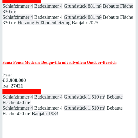
Immobilie anzeigen
Schlafzimmer
4
Badezimmer
4
Grundstück
881 m²
Bebaute Fläche
330 m²
Schlafzimmer
4
Badezimmer
4
Grundstück
881 m²
Bebaute Fläche
330 m²
Heizung
Fußbodenheizung
Baujahr
2025
Santa Ponsa
Moderne Designvilla mit stilvollem Outdoor-Bereich
:
Preis
€
3.900.000
:
27421
Ref
Immobilie anzeigen
Schlafzimmer
4
Badezimmer
4
Grundstück
1.510 m²
Bebaute
Fläche
420 m²
Schlafzimmer
4
Badezimmer
4
Grundstück
1.510 m²
Bebaute
Fläche
420 m²
Baujahr
1983