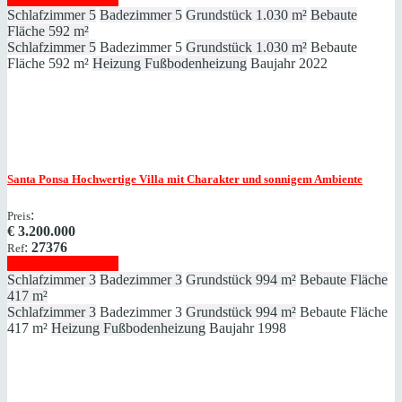
Schlafzimmer
5
Badezimmer
5
Grundstück
1.030 m²
Bebaute
Fläche
592 m²
Schlafzimmer
5
Badezimmer
5
Grundstück
1.030 m²
Bebaute
Fläche
592 m²
Heizung
Fußbodenheizung
Baujahr
2022
Santa Ponsa
Hochwertige Villa mit Charakter und sonnigem Ambiente
:
Preis
€
3.200.000
:
27376
Ref
Immobilie anzeigen
Schlafzimmer
3
Badezimmer
3
Grundstück
994 m²
Bebaute Fläche
417 m²
Schlafzimmer
3
Badezimmer
3
Grundstück
994 m²
Bebaute Fläche
417 m²
Heizung
Fußbodenheizung
Baujahr
1998