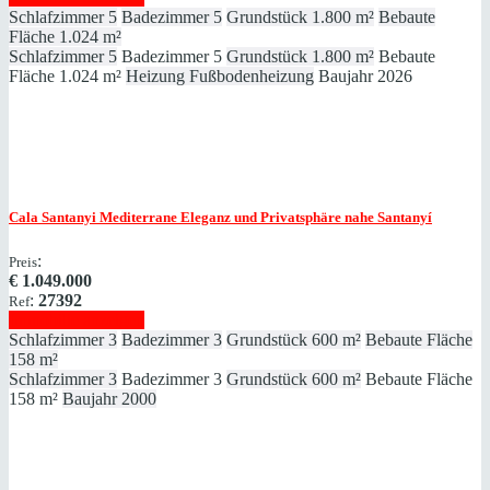
Schlafzimmer
5
Badezimmer
5
Grundstück
1.800 m²
Bebaute
Fläche
1.024 m²
Schlafzimmer
5
Badezimmer
5
Grundstück
1.800 m²
Bebaute
Fläche
1.024 m²
Heizung
Fußbodenheizung
Baujahr
2026
Cala Santanyi
Mediterrane Eleganz und Privatsphäre nahe Santanyí
:
Preis
€
1.049.000
:
27392
Ref
Immobilie anzeigen
Schlafzimmer
3
Badezimmer
3
Grundstück
600 m²
Bebaute Fläche
158 m²
Schlafzimmer
3
Badezimmer
3
Grundstück
600 m²
Bebaute Fläche
158 m²
Baujahr
2000