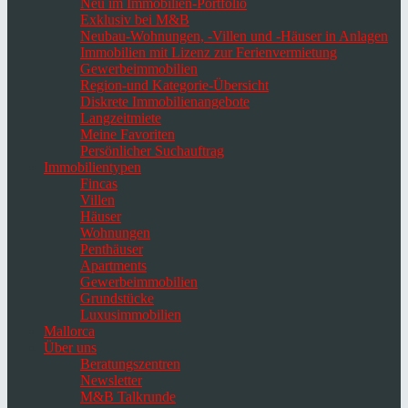
Neu im Immobilien-Portfolio
Exklusiv bei M&B
Neubau-Wohnungen, -Villen und -Häuser in Anlagen
Immobilien mit Lizenz zur Ferienvermietung
Gewerbeimmobilien
Region-und Kategorie-Übersicht
Diskrete Immobilienangebote
Langzeitmiete
Meine Favoriten
Persönlicher Suchauftrag
Immobilientypen
Fincas
Villen
Häuser
Wohnungen
Penthäuser
Apartments
Gewerbeimmobilien
Grundstücke
Luxusimmobilien
Mallorca
Über uns
Beratungszentren
Newsletter
M&B Talkrunde