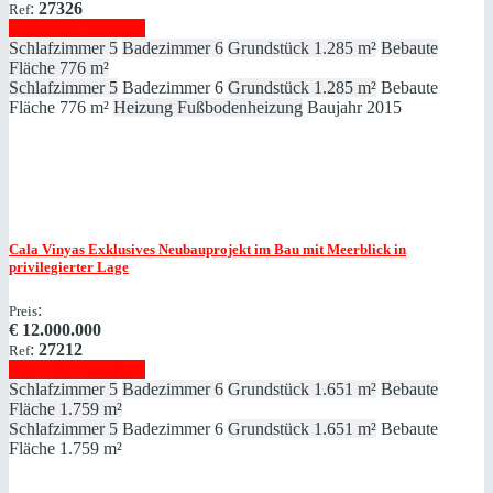
:
27326
Ref
Immobilie anzeigen
Schlafzimmer
5
Badezimmer
6
Grundstück
1.285 m²
Bebaute
Fläche
776 m²
Schlafzimmer
5
Badezimmer
6
Grundstück
1.285 m²
Bebaute
Fläche
776 m²
Heizung
Fußbodenheizung
Baujahr
2015
Cala Vinyas
Exklusives Neubauprojekt im Bau mit Meerblick in
privilegierter Lage
:
Preis
€
12.000.000
:
27212
Ref
Immobilie anzeigen
Schlafzimmer
5
Badezimmer
6
Grundstück
1.651 m²
Bebaute
Fläche
1.759 m²
Schlafzimmer
5
Badezimmer
6
Grundstück
1.651 m²
Bebaute
Fläche
1.759 m²