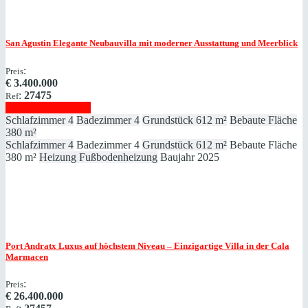
San Agustin
Elegante Neubauvilla mit moderner Ausstattung und Meerblick
:
Preis
€
3.400.000
:
27475
Ref
Immobilie anzeigen
Schlafzimmer
4
Badezimmer
4
Grundstück
612 m²
Bebaute Fläche
380 m²
Schlafzimmer
4
Badezimmer
4
Grundstück
612 m²
Bebaute Fläche
380 m²
Heizung
Fußbodenheizung
Baujahr
2025
Port Andratx
Luxus auf höchstem Niveau – Einzigartige Villa in der Cala
Marmacen
:
Preis
€
26.400.000