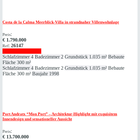
Costa de la Calma
Meerblick-Villa in strandnaher Villenwohnlage
:
Preis
€
1.790.000
:
26147
Ref
Immobilie anzeigen
Schlafzimmer
4
Badezimmer
2
Grundstück
1.035 m²
Bebaute
Fläche
300 m²
Schlafzimmer
4
Badezimmer
2
Grundstück
1.035 m²
Bebaute
Fläche
300 m²
Baujahr
1998
Port Andratx
“Mon Port” – Architektur-Highlight mit exquisitem
Innendesign und sensationeller Aussicht
:
Preis
€
13.700.000