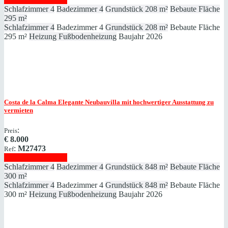
Schlafzimmer
4
Badezimmer
4
Grundstück
208 m²
Bebaute Fläche
295 m²
Schlafzimmer
4
Badezimmer
4
Grundstück
208 m²
Bebaute Fläche
295 m²
Heizung
Fußbodenheizung
Baujahr
2026
Costa de la Calma
Elegante Neubauvilla mit hochwertiger Ausstattung zu
vermieten
:
Preis
€
8.000
:
M27473
Ref
Immobilie anzeigen
Schlafzimmer
4
Badezimmer
4
Grundstück
848 m²
Bebaute Fläche
300 m²
Schlafzimmer
4
Badezimmer
4
Grundstück
848 m²
Bebaute Fläche
300 m²
Heizung
Fußbodenheizung
Baujahr
2026