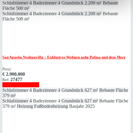
Schlafzimmer
4
Badezimmer
4
Grundstück
2.200 m²
Bebaute
Fläche
500 m²
Schlafzimmer
4
Badezimmer
4
Grundstück
2.200 m²
Bebaute
Fläche
500 m²
San Agustin
Neubauvilla – Exklusives Wohnen nahe Palma und dem Meer
:
Preis
€
2.900.000
:
27477
Ref
Immobilie anzeigen
Schlafzimmer
4
Badezimmer
4
Grundstück
627 m²
Bebaute Fläche
379 m²
Schlafzimmer
4
Badezimmer
4
Grundstück
627 m²
Bebaute Fläche
379 m²
Heizung
Fußbodenheizung
Baujahr
2025