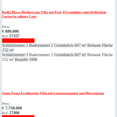
Badia Blava
Mediterrane Villa mit Pool, Privatsphäre und idyllischem
Garten in ruhiger Lage
:
Preis
€
880.000
:
27357
Ref
Immobilie anzeigen
Schlafzimmer
3
Badezimmer
2
Grundstück
607 m²
Bebaute Fläche
152 m²
Schlafzimmer
3
Badezimmer
2
Grundstück
607 m²
Bebaute Fläche
152 m²
Baujahr
1996
Santa Ponsa
Erstklassige Villa mit Luxusaussattung und Meerzugang
:
Preis
€
7.750.000
:
27406
Ref