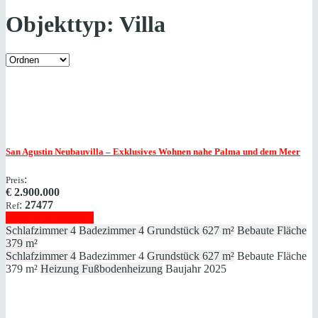
Objekttyp:
Villa
San Agustin
Neubauvilla – Exklusives Wohnen nahe Palma und dem Meer
:
Preis
€
2.900.000
:
27477
Ref
Immobilie anzeigen
Schlafzimmer
4
Badezimmer
4
Grundstück
627 m²
Bebaute Fläche
379 m²
Schlafzimmer
4
Badezimmer
4
Grundstück
627 m²
Bebaute Fläche
379 m²
Heizung
Fußbodenheizung
Baujahr
2025