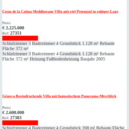
Costa de la Calma
Medditerane Villa mit viel Potenzial in ruhiger Lage
:
Preis
€
2.225.000
:
27351
Ref
Immobilie anzeigen
Schlafzimmer
3
Badezimmer
4
Grundstück
1.128 m²
Bebaute
Fläche
372 m²
Schlafzimmer
3
Badezimmer
4
Grundstück
1.128 m²
Bebaute
Fläche
372 m²
Heizung
Fußbodenheizung
Baujahr
2005
Génova
Beeindruckende Villa mit fantastischem Panorama-Meerblick
:
Preis
€
2.600.000
:
27383
Ref
Immobilie anzeigen
Schlafzimmer
4
Badezimmer
4
Grundstück
208 m²
Bebaute Fläche