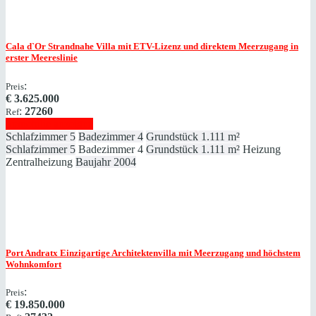
Cala d`Or
Strandnahe Villa mit ETV-Lizenz und direktem Meerzugang in
erster Meereslinie
:
Preis
€
3.625.000
:
27260
Ref
Immobilie anzeigen
Schlafzimmer
5
Badezimmer
4
Grundstück
1.111 m²
Schlafzimmer
5
Badezimmer
4
Grundstück
1.111 m²
Heizung
Zentralheizung
Baujahr
2004
Port Andratx
Einzigartige Architektenvilla mit Meerzugang und höchstem
Wohnkomfort
:
Preis
€
19.850.000