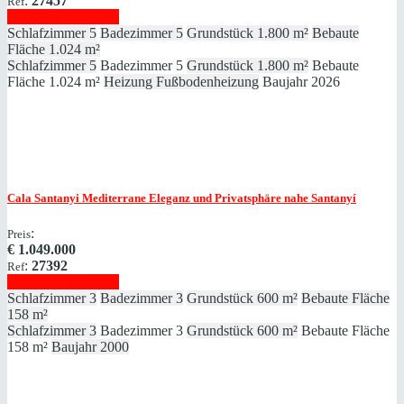
:
27457
Ref
Immobilie anzeigen
Schlafzimmer
5
Badezimmer
5
Grundstück
1.800 m²
Bebaute
Fläche
1.024 m²
Schlafzimmer
5
Badezimmer
5
Grundstück
1.800 m²
Bebaute
Fläche
1.024 m²
Heizung
Fußbodenheizung
Baujahr
2026
Cala Santanyi
Mediterrane Eleganz und Privatsphäre nahe Santanyí
:
Preis
€
1.049.000
:
27392
Ref
Immobilie anzeigen
Schlafzimmer
3
Badezimmer
3
Grundstück
600 m²
Bebaute Fläche
158 m²
Schlafzimmer
3
Badezimmer
3
Grundstück
600 m²
Bebaute Fläche
158 m²
Baujahr
2000