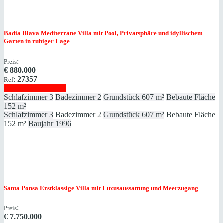
Badia Blava
Mediterrane Villa mit Pool, Privatsphäre und idyllischem
Garten in ruhiger Lage
:
Preis
€
880.000
:
27357
Ref
Immobilie anzeigen
Schlafzimmer
3
Badezimmer
2
Grundstück
607 m²
Bebaute Fläche
152 m²
Schlafzimmer
3
Badezimmer
2
Grundstück
607 m²
Bebaute Fläche
152 m²
Baujahr
1996
Santa Ponsa
Erstklassige Villa mit Luxusaussattung und Meerzugang
:
Preis
€
7.750.000