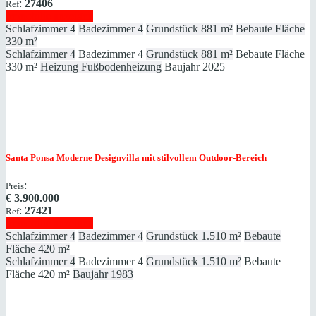
:
27406
Ref
Immobilie anzeigen
Schlafzimmer
4
Badezimmer
4
Grundstück
881 m²
Bebaute Fläche
330 m²
Schlafzimmer
4
Badezimmer
4
Grundstück
881 m²
Bebaute Fläche
330 m²
Heizung
Fußbodenheizung
Baujahr
2025
Santa Ponsa
Moderne Designvilla mit stilvollem Outdoor-Bereich
:
Preis
€
3.900.000
:
27421
Ref
Immobilie anzeigen
Schlafzimmer
4
Badezimmer
4
Grundstück
1.510 m²
Bebaute
Fläche
420 m²
Schlafzimmer
4
Badezimmer
4
Grundstück
1.510 m²
Bebaute
Fläche
420 m²
Baujahr
1983