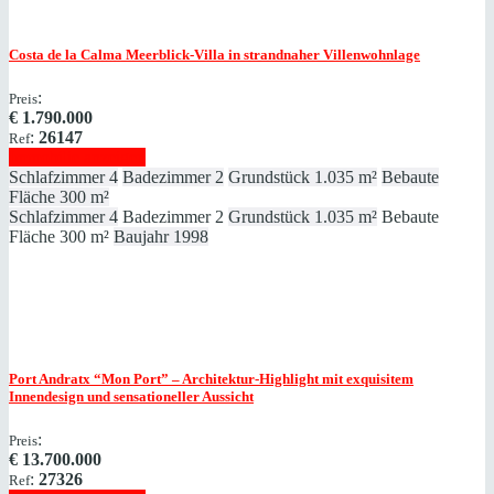
Costa de la Calma
Meerblick-Villa in strandnaher Villenwohnlage
:
Preis
€
1.790.000
:
26147
Ref
Immobilie anzeigen
Schlafzimmer
4
Badezimmer
2
Grundstück
1.035 m²
Bebaute
Fläche
300 m²
Schlafzimmer
4
Badezimmer
2
Grundstück
1.035 m²
Bebaute
Fläche
300 m²
Baujahr
1998
Port Andratx
“Mon Port” – Architektur-Highlight mit exquisitem
Innendesign und sensationeller Aussicht
:
Preis
€
13.700.000
:
27326
Ref