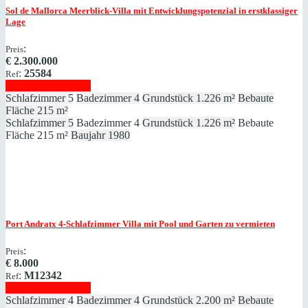
Sol de Mallorca
Meerblick-Villa mit Entwicklungspotenzial in erstklassiger
Lage
:
Preis
€
2.300.000
:
25584
Ref
Immobilie anzeigen
Schlafzimmer
5
Badezimmer
4
Grundstück
1.226 m²
Bebaute
Fläche
215 m²
Schlafzimmer
5
Badezimmer
4
Grundstück
1.226 m²
Bebaute
Fläche
215 m²
Baujahr
1980
Port Andratx
4-Schlafzimmer Villa mit Pool und Garten zu vermieten
:
Preis
€
8.000
:
M12342
Ref
Immobilie anzeigen
Schlafzimmer
4
Badezimmer
4
Grundstück
2.200 m²
Bebaute