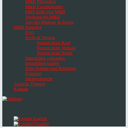
M&B Pfingstfest
M&B Eventkalender
M&P heißt jetzt M&B
Werbung bei M&B
Jobs bei Minkner & Bonitz
M&B Ratgeber
FAQ
Recht & Steuern
Steuern beim Kauf
Steuern beim Verkauf
Steuern beim Besitz
Immobilien verkaufen
Immobilien kaufen
Erste Schritte und Behörden
Experten
Stichwortsuche
Aktuelle Themen
Kontakt
Navigation
umschalten
Select
language
English
Español