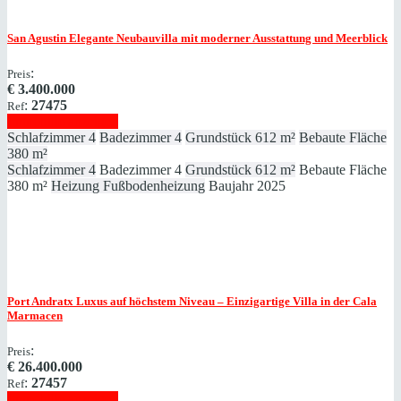
San Agustin
Elegante Neubauvilla mit moderner Ausstattung und Meerblick
:
Preis
€
3.400.000
:
27475
Ref
Immobilie anzeigen
Schlafzimmer
4
Badezimmer
4
Grundstück
612 m²
Bebaute Fläche
380 m²
Schlafzimmer
4
Badezimmer
4
Grundstück
612 m²
Bebaute Fläche
380 m²
Heizung
Fußbodenheizung
Baujahr
2025
Port Andratx
Luxus auf höchstem Niveau – Einzigartige Villa in der Cala
Marmacen
:
Preis
€
26.400.000
:
27457
Ref
Immobilie anzeigen