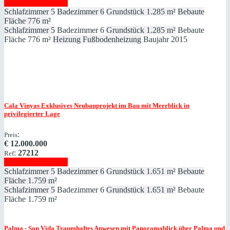
Immobilie anzeigen
Schlafzimmer
5
Badezimmer
6
Grundstück
1.285 m²
Bebaute
Fläche
776 m²
Schlafzimmer
5
Badezimmer
6
Grundstück
1.285 m²
Bebaute
Fläche
776 m²
Heizung
Fußbodenheizung
Baujahr
2015
Cala Vinyas
Exklusives Neubauprojekt im Bau mit Meerblick in
privilegierter Lage
:
Preis
€
12.000.000
:
27212
Ref
Immobilie anzeigen
Schlafzimmer
5
Badezimmer
6
Grundstück
1.651 m²
Bebaute
Fläche
1.759 m²
Schlafzimmer
5
Badezimmer
6
Grundstück
1.651 m²
Bebaute
Fläche
1.759 m²
Palma - Son Vida
Traumhaftes Anwesen mit Panoramablick über Palma und