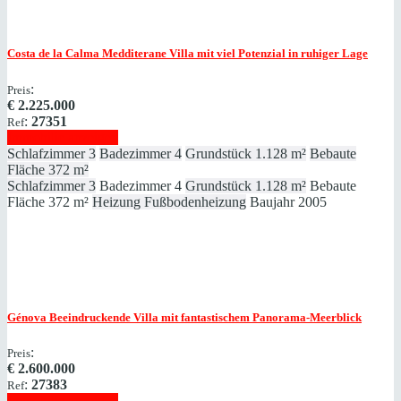
Costa de la Calma
Medditerane Villa mit viel Potenzial in ruhiger Lage
:
Preis
€
2.225.000
:
27351
Ref
Immobilie anzeigen
Schlafzimmer
3
Badezimmer
4
Grundstück
1.128 m²
Bebaute
Fläche
372 m²
Schlafzimmer
3
Badezimmer
4
Grundstück
1.128 m²
Bebaute
Fläche
372 m²
Heizung
Fußbodenheizung
Baujahr
2005
Génova
Beeindruckende Villa mit fantastischem Panorama-Meerblick
:
Preis
€
2.600.000
:
27383
Ref
Immobilie anzeigen