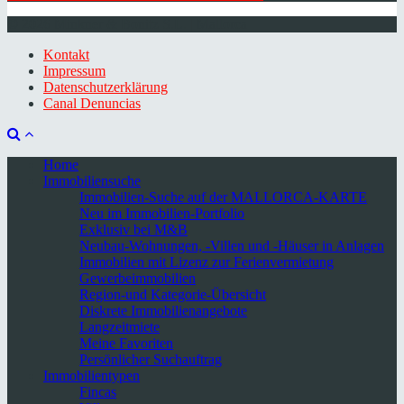
© 2026 Minkner & Bonitz S.L. | Mallorca
Kontakt
Impressum
Datenschutzerklärung
Canal Denuncias
Home
Immobiliensuche
Immobilien-Suche auf der MALLORCA-KARTE
Neu im Immobilien-Portfolio
Exklusiv bei M&B
Neubau-Wohnungen, -Villen und -Häuser in Anlagen
Immobilien mit Lizenz zur Ferienvermietung
Gewerbeimmobilien
Region-und Kategorie-Übersicht
Diskrete Immobilienangebote
Langzeitmiete
Meine Favoriten
Persönlicher Suchauftrag
Immobilientypen
Fincas