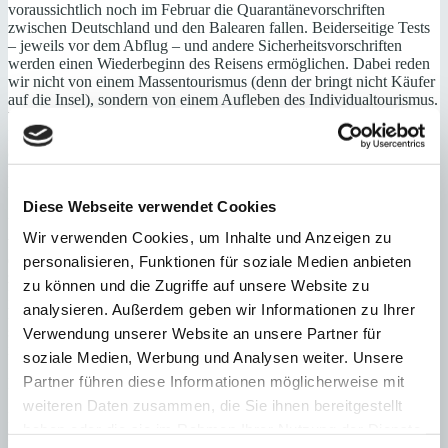
voraussichtlich noch im Februar die Quarantänevorschriften
zwischen Deutschland und den Balearen fallen. Beiderseitige Tests
– jeweils vor dem Abflug – und andere Sicherheitsvorschriften
werden einen Wiederbeginn des Reisens ermöglichen. Dabei reden
wir nicht von einem Massentourismus (denn der bringt nicht Käufer
auf die Insel), sondern von einem Aufleben des Individualtourismus.
Und schließlich die Impfungen in Deutschland und in Spanien.
Nach ersten Irritationen bezüglich der Lieferung der Impfstoffe sieht
es jetzt so aus, als würden in den nächsten Wochen und Monaten die
Impfungen plangemäß durchgeführt werden können, was der
wesentliche Faktor auch für das Reisegeschehen sein wird.
Diese Webseite verwendet Cookies
Unsere Insel Mallorca hat durch Covid19 nichts von ihrem Reiz
Wir verwenden Cookies, um Inhalte und Anzeigen zu
verloren. Im Gegenteil: Das Abkühlen des Massentourismus wird
der Insel langfristig gut tun. Zur Zeit findet ein Ideenwettbewerb
personalisieren, Funktionen für soziale Medien anbieten
zwischen Wissenschaftlern, Reiseexperten, Umweltschützern und
zu können und die Zugriffe auf unsere Website zu
Politikern statt, der schon interessante Zukunftskonzepte gebracht
analysieren. Außerdem geben wir Informationen zu Ihrer
hat. Unsere Interessenten, mit denen wir in sehr engem Kontakt
stehen, sehnen sich nach Mallorca und wollen auf der Insel
Verwendung unserer Website an unsere Partner für
investieren. Haben wir noch ein wenig Geduld.
soziale Medien, Werbung und Analysen weiter. Unsere
Partner führen diese Informationen möglicherweise mit
Bleiben Sie gesund und bis bald auf Mallorca.
weiteren Daten zusammen, die Sie ihnen bereitgestellt
Lutz Minkner, CEO
haben oder die sie im Rahmen Ihrer Nutzung der Dienste
Minkner & Bonitz S.L.