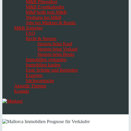
M&B Pfingstfest
M&B Eventkalender
M&P heißt jetzt M&B
Werbung bei M&B
Jobs bei Minkner & Bonitz
M&B Ratgeber
FAQ
Recht & Steuern
Steuern beim Kauf
Steuern beim Verkauf
Steuern beim Besitz
Immobilien verkaufen
Immobilien kaufen
Erste Schritte und Behörden
Experten
Stichwortsuche
Aktuelle Themen
Kontakt
Navigation
umschalten
Select
language