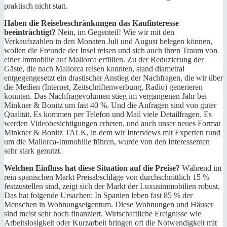
praktisch nicht statt.
Haben die Reisebeschränkungen das Kaufinteresse
beeinträchtigt?
Nein, im Gegenteil! Wie wir mit den
Verkaufszahlen in den Monaten Juli und August belegen können,
wollen die Freunde der Insel reisen und sich auch ihren Traum von
einer Immobilie auf Mallorca erfüllen. Zu der Reduzierung der
Gäste, die nach Mallorca reisen konnten, stand diametral
entgegengesetzt ein drastischer Anstieg der Nachfragen, die wir über
die Medien (Internet, Zeitschriftenwerbung, Radio) generieren
konnten. Das Nachfragevolumen stieg im vergangenen Jahr bei
Minkner & Bonitz um fast 40 %. Und die Anfragen sind von guter
Qualität. Es kommen per Telefon und Mail viele Detailfragen. Es
werden Videobesichtigungen erbeten, und auch unser neues Format
Minkner & Bonitz TALK, in dem wir Interviews mit Experten rund
um die Mallorca-Immobilie führen, wurde von den Interessenten
sehr stark genutzt.
Welchen Einfluss hat diese Situation auf die Preise?
Während im
rein spanischen Markt Preisabschläge von durchschnittlich 15 %
festzustellen sind, zeigt sich der Markt der Luxusimmobilien robust.
Das hat folgende Ursachen: In Spanien leben fast 85 % der
Menschen in Wohnungseigentum. Diese Wohnungen und Häuser
sind meist sehr hoch finanziert. Wirtschaftliche Ereignisse wie
Arbeitslosigkeit oder Kurzarbeit bringen oft die Notwendigkeit mit