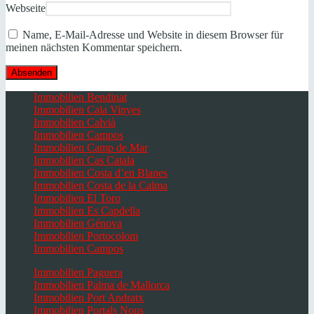
Webseite
Name, E-Mail-Adresse und Website in diesem Browser für
meinen nächsten Kommentar speichern.
Immobilien Bendinat
Immobilien Cala Vinyes
Immobilien Calvià
Immobilien Campos
Immobilien Camp de Mar
Immobilien Cas Catala
Immobilien Costa d’en Blanes
Immobilien Costa de la Calma
Immobilien El Toro
Immobilien Es Capdella
Immobilien Génova
Immobilien Portocolom
Immobilien Campos
Immobilien Paguera
Immobilien Palma de Mallorca
Immobilien Port Andratx
Immobilien Portals Nous