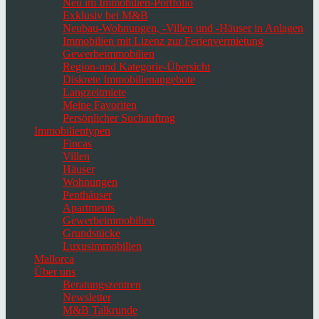
Neu im Immobilien-Portfolio
Exklusiv bei M&B
Neubau-Wohnungen, -Villen und -Häuser in Anlagen
Immobilien mit Lizenz zur Ferienvermietung
Gewerbeimmobilien
Region-und Kategorie-Übersicht
Diskrete Immobilienangebote
Langzeitmiete
Meine Favoriten
Persönlicher Suchauftrag
Immobilientypen
Fincas
Villen
Häuser
Wohnungen
Penthäuser
Apartments
Gewerbeimmobilien
Grundstücke
Luxusimmobilien
Mallorca
Über uns
Beratungszentren
Newsletter
M&B Talkrunde