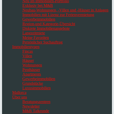
Neu im Immobilien-Portfolio
Exklusiv bei M&B
Neubau-Wohnungen, -Villen und -Häuser in Anlagen
Immobilien mit Lizenz zur Ferienvermietung
Gewerbeimmobilien
Region-und Kategorie-Übersicht
Diskrete Immobilienangebote
Langzeitmiete
Meine Favoriten
Persönlicher Suchauftrag
Immobilientypen
Fincas
Villen
Häuser
Wohnungen
Penthäuser
Apartments
Gewerbeimmobilien
Grundstücke
Luxusimmobilien
Mallorca
Über uns
Beratungszentren
Newsletter
M&B Talkrunde