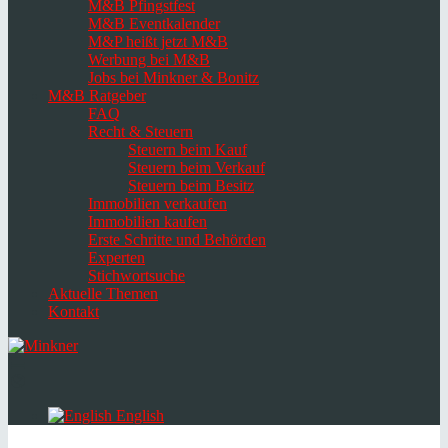
M&B Pfingstfest
M&B Eventkalender
M&P heißt jetzt M&B
Werbung bei M&B
Jobs bei Minkner & Bonitz
M&B Ratgeber
FAQ
Recht & Steuern
Steuern beim Kauf
Steuern beim Verkauf
Steuern beim Besitz
Immobilien verkaufen
Immobilien kaufen
Erste Schritte und Behörden
Experten
Stichwortsuche
Aktuelle Themen
Kontakt
Navigation
umschalten
Select
language
English