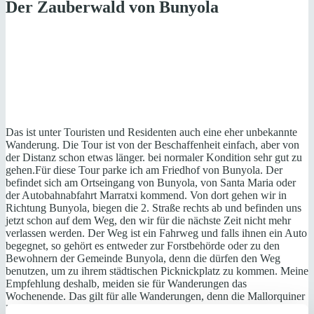
Der Zauberwald von Bunyola
Das ist unter Touristen und Residenten auch eine eher unbekannte
Wanderung. Die Tour ist von der Beschaffenheit einfach, aber von
der Distanz schon etwas länger. bei normaler Kondition sehr gut zu
gehen.Für diese Tour parke ich am Friedhof von Bunyola. Der
befindet sich am Ortseingang von Bunyola, von Santa Maria oder
der Autobahnabfahrt Marratxi kommend. Von dort gehen wir in
Richtung Bunyola, biegen die 2. Straße rechts ab und befinden uns
jetzt schon auf dem Weg, den wir für die nächste Zeit nicht mehr
verlassen werden. Der Weg ist ein Fahrweg und falls ihnen ein Auto
begegnet, so gehört es entweder zur Forstbehörde oder zu den
Bewohnern der Gemeinde Bunyola, denn die dürfen den Weg
benutzen, um zu ihrem städtischen Picknickplatz zu kommen. Meine
Empfehlung deshalb, meiden sie für Wanderungen das
Wochenende. Das gilt für alle Wanderungen, denn die Mallorquiner
lieben die Berge und sind an den Wochenenden unterwegs, weil sie