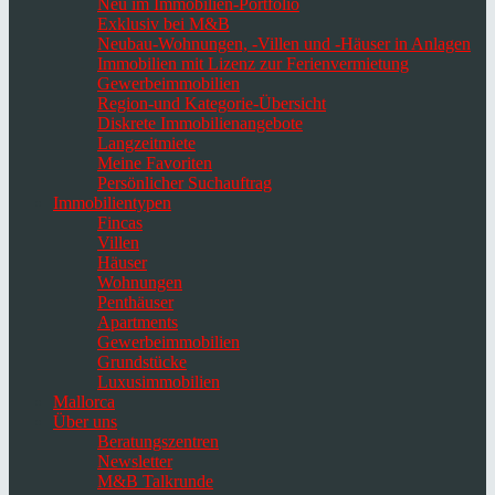
Neu im Immobilien-Portfolio
Exklusiv bei M&B
Neubau-Wohnungen, -Villen und -Häuser in Anlagen
Immobilien mit Lizenz zur Ferienvermietung
Gewerbeimmobilien
Region-und Kategorie-Übersicht
Diskrete Immobilienangebote
Langzeitmiete
Meine Favoriten
Persönlicher Suchauftrag
Immobilientypen
Fincas
Villen
Häuser
Wohnungen
Penthäuser
Apartments
Gewerbeimmobilien
Grundstücke
Luxusimmobilien
Mallorca
Über uns
Beratungszentren
Newsletter
M&B Talkrunde