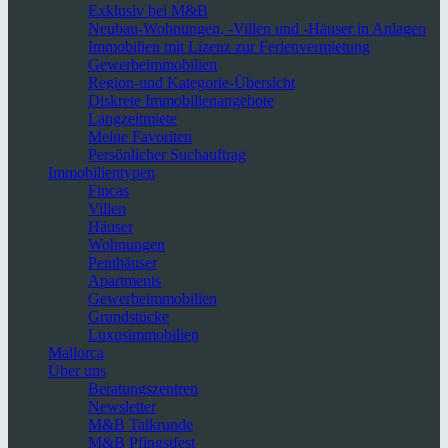
Exklusiv bei M&B
Neubau-Wohnungen, -Villen und -Häuser in Anlagen
Immobilien mit Lizenz zur Ferienvermietung
Gewerbeimmobilien
Region-und Kategorie-Übersicht
Diskrete Immobilienangebote
Langzeitmiete
Meine Favoriten
Persönlicher Suchauftrag
Immobilientypen
Fincas
Villen
Häuser
Wohnungen
Penthäuser
Apartments
Gewerbeimmobilien
Grundstücke
Luxusimmobilien
Mallorca
Über uns
Beratungszentren
Newsletter
M&B Talkrunde
M&B Pfingstfest