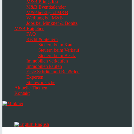
M&B Pfingstfest
M&B Eventkalender
M&P heißt jetzt M&B
Werbung bei M&B
Jobs bei Minkner & Bonitz
M&B Ratgeber
FAQ
Recht & Steuern
Steuern beim Kauf
Steuern beim Verkauf
Steuern beim Besitz
Immobilien verkaufen
Immobilien kaufen
Erste Schritte und Behörden
Experten
Stichwortsuche
Aktuelle Themen
Kontakt
Navigation
umschalten
Select
language
English