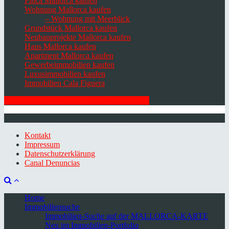
Finca Mallorca kaufen
Wohnung Mallorca kaufen
– Wohnung mit Meerblick
Grundstück Mallorca kaufen
Neubauprojekte Mallorca kaufen
Haus Mallorca kaufen
Apartment Mallorca kaufen
Gewerbeimmobilien kaufen
Luxusimmobilien kaufen
Immobilien Cala Figuera
HIER ZUM NEWSLETTER ANMELDEN
© 2026 Minkner & Bonitz S.L. | Mallorca
Kontakt
Impressum
Datenschutzerklärung
Canal Denuncias
Home
Immobiliensuche
Immobilien-Suche auf der MALLORCA-KARTE
Neu im Immobilien-Portfolio