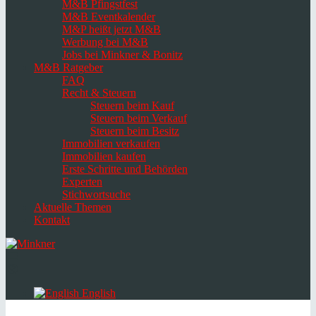
M&B Pfingstfest
M&B Eventkalender
M&P heißt jetzt M&B
Werbung bei M&B
Jobs bei Minkner & Bonitz
M&B Ratgeber
FAQ
Recht & Steuern
Steuern beim Kauf
Steuern beim Verkauf
Steuern beim Besitz
Immobilien verkaufen
Immobilien kaufen
Erste Schritte und Behörden
Experten
Stichwortsuche
Aktuelle Themen
Kontakt
Navigation
umschalten
Select
language
English