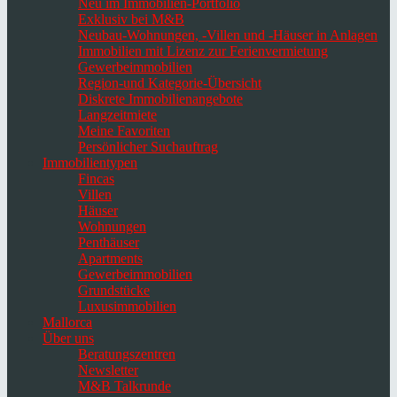
Neu im Immobilien-Portfolio
Exklusiv bei M&B
Neubau-Wohnungen, -Villen und -Häuser in Anlagen
Immobilien mit Lizenz zur Ferienvermietung
Gewerbeimmobilien
Region-und Kategorie-Übersicht
Diskrete Immobilienangebote
Langzeitmiete
Meine Favoriten
Persönlicher Suchauftrag
Immobilientypen
Fincas
Villen
Häuser
Wohnungen
Penthäuser
Apartments
Gewerbeimmobilien
Grundstücke
Luxusimmobilien
Mallorca
Über uns
Beratungszentren
Newsletter
M&B Talkrunde