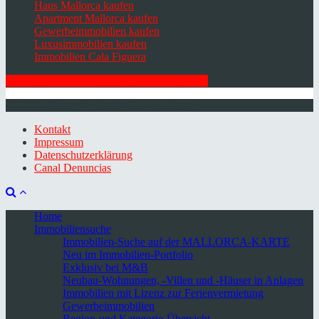
Haus Mallorca kaufen
Apartment Mallorca kaufen
Gewerbeimmobilien kaufen
Luxusimmobilien kaufen
Immobilien Cala Figuera
HIER ZUM NEWSLETTER ANMELDEN
© 2026 Minkner & Bonitz S.L. | Mallorca
Kontakt
Impressum
Datenschutzerklärung
Canal Denuncias
Home
Immobiliensuche
Immobilien-Suche auf der MALLORCA-KARTE
Neu im Immobilien-Portfolio
Exklusiv bei M&B
Neubau-Wohnungen, -Villen und -Häuser in Anlagen
Immobilien mit Lizenz zur Ferienvermietung
Gewerbeimmobilien
Region-und Kategorie-Übersicht