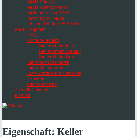
M&B Pfingstfest
M&B Eventkalender
M&P heißt jetzt M&B
Werbung bei M&B
Jobs bei Minkner & Bonitz
M&B Ratgeber
FAQ
Recht & Steuern
Steuern beim Kauf
Steuern beim Verkauf
Steuern beim Besitz
Immobilien verkaufen
Immobilien kaufen
Erste Schritte und Behörden
Experten
Stichwortsuche
Aktuelle Themen
Kontakt
Navigation
umschalten
Select
language
Eigenschaft:
Keller