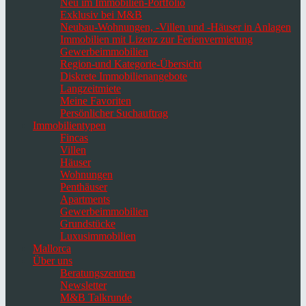
Neu im Immobilien-Portfolio
Exklusiv bei M&B
Neubau-Wohnungen, -Villen und -Häuser in Anlagen
Immobilien mit Lizenz zur Ferienvermietung
Gewerbeimmobilien
Region-und Kategorie-Übersicht
Diskrete Immobilienangebote
Langzeitmiete
Meine Favoriten
Persönlicher Suchauftrag
Immobilientypen
Fincas
Villen
Häuser
Wohnungen
Penthäuser
Apartments
Gewerbeimmobilien
Grundstücke
Luxusimmobilien
Mallorca
Über uns
Beratungszentren
Newsletter
M&B Talkrunde