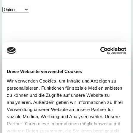
Son Veri Nou
Designer-Villa in 1. Meereslinie
:
Preis
Preis auf Anfrage
:
20378
Ref
Diese Webseite verwendet Cookies
Immobilie anzeigen
Wir verwenden Cookies, um Inhalte und Anzeigen zu
Schlafzimmer
4
Badezimmer
4
Grundstück
958 m²
Bebaute Fläche
745 m²
personalisieren, Funktionen für soziale Medien anbieten
Schlafzimmer
4
Badezimmer
4
Grundstück
958 m²
Bebaute Fläche
zu können und die Zugriffe auf unsere Website zu
745 m²
Heizung
Zentralheizung
Baujahr
1999
analysieren. Außerdem geben wir Informationen zu Ihrer
Verwendung unserer Website an unsere Partner für
soziale Medien, Werbung und Analysen weiter. Unsere
Partner führen diese Informationen möglicherweise mit
weiteren Daten zusammen, die Sie ihnen bereitgestellt