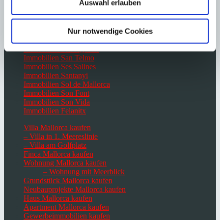
Auswahl erlauben
Immobilien Paguera
Immobilien Palma de Mallorca
Immobilien Port Andratx
Immobilien Portals Nous
Nur notwendige Cookies
Immobilien Santa Ponsa
Immobilien San Agustin
Immobilien San Telmo
Immobilien Ses Salines
Immobilien Santanyi
Immobilien Sol de Mallorca
Immobilien Son Font
Immobilien Son Vida
Immobilien Felanitx
Villa Mallorca kaufen
– Villa in 1. Meereslinie
– Villa am Golfplatz
Finca Mallorca kaufen
Wohnung Mallorca kaufen
– Wohnung mit Meerblick
Grundstück Mallorca kaufen
Neubauprojekte Mallorca kaufen
Haus Mallorca kaufen
Apartment Mallorca kaufen
Gewerbeimmobilien kaufen