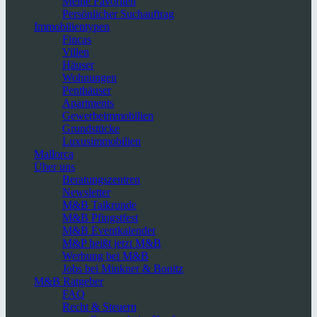
Meine Favoriten
Persönlicher Suchauftrag
Immobilientypen
Fincas
Villen
Häuser
Wohnungen
Penthäuser
Apartments
Gewerbeimmobilien
Grundstücke
Luxusimmobilien
Mallorca
Über uns
Beratungszentren
Newsletter
M&B Talkrunde
M&B Pfingstfest
M&B Eventkalender
M&P heißt jetzt M&B
Werbung bei M&B
Jobs bei Minkner & Bonitz
M&B Ratgeber
FAQ
Recht & Steuern