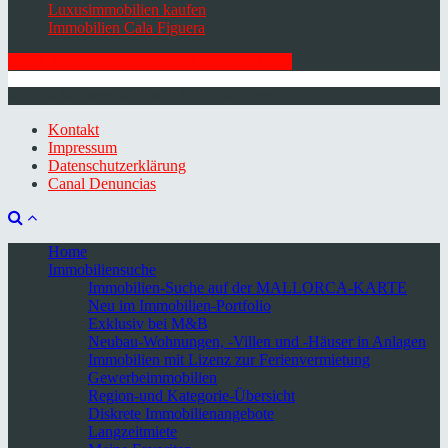
Luxusimmobilien kaufen
Immobilien Cala Figuera
HIER ZUM NEWSLETTER ANMELDEN
© 2026 Minkner & Bonitz S.L. | Mallorca
Kontakt
Impressum
Datenschutzerklärung
Canal Denuncias
Home
Immobiliensuche
Immobilien-Suche auf der MALLORCA-KARTE
Neu im Immobilien-Portfolio
Exklusiv bei M&B
Neubau-Wohnungen, -Villen und -Häuser in Anlagen
Immobilien mit Lizenz zur Ferienvermietung
Gewerbeimmobilien
Region-und Kategorie-Übersicht
Diskrete Immobilienangebote
Langzeitmiete