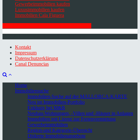
Gewerbeimmobilien kaufen
Luxusimmobilien kaufen
Immobilien Cala Figuera
HIER ZUM NEWSLETTER ANMELDEN
© 2026 Minkner & Bonitz S.L. | Mallorca
Kontakt
Impressum
Datenschutzerklärung
Canal Denuncias
Home
Immobiliensuche
Immobilien-Suche auf der MALLORCA-KARTE
Neu im Immobilien-Portfolio
Exklusiv bei M&B
Neubau-Wohnungen, -Villen und -Häuser in Anlagen
Immobilien mit Lizenz zur Ferienvermietung
Gewerbeimmobilien
Region-und Kategorie-Übersicht
Diskrete Immobilienangebote