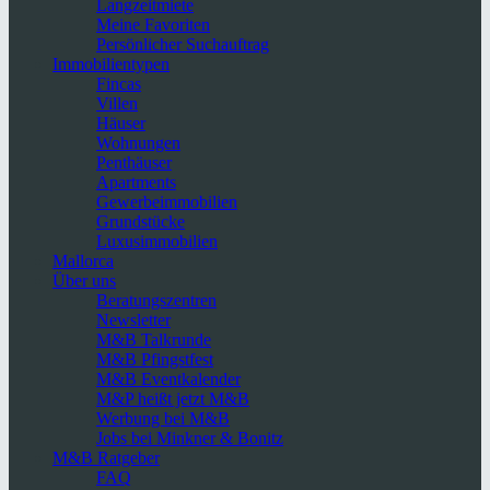
Langzeitmiete
Meine Favoriten
Persönlicher Suchauftrag
Immobilientypen
Fincas
Villen
Häuser
Wohnungen
Penthäuser
Apartments
Gewerbeimmobilien
Grundstücke
Luxusimmobilien
Mallorca
Über uns
Beratungszentren
Newsletter
M&B Talkrunde
M&B Pfingstfest
M&B Eventkalender
M&P heißt jetzt M&B
Werbung bei M&B
Jobs bei Minkner & Bonitz
M&B Ratgeber
FAQ