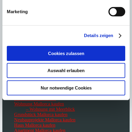
Immobilien Paguera
Marketing
Immobilien Palma de Mallorca
Immobilien Port Andratx
Immobilien Portals Nous
Immobilien Santa Ponsa
Details zeigen
Immobilien San Agustin
Immobilien San Telmo
Immobilien Ses Salines
Immobilien Santanyi
Cookies zulassen
Immobilien Sol de Mallorca
Immobilien Son Font
Immobilien Son Vida
Auswahl erlauben
Immobilien Felanitx
Villa Mallorca kaufen
Nur notwendige Cookies
– Villa in 1. Meereslinie
– Villa am Golfplatz
Finca Mallorca kaufen
Wohnung Mallorca kaufen
– Wohnung mit Meerblick
Grundstück Mallorca kaufen
Neubauprojekte Mallorca kaufen
Haus Mallorca kaufen
Apartment Mallorca kaufen