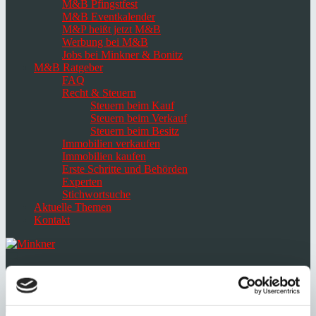
M&B Pfingstfest
M&B Eventkalender
M&P heißt jetzt M&B
Werbung bei M&B
Jobs bei Minkner & Bonitz
M&B Ratgeber
FAQ
Recht & Steuern
Steuern beim Kauf
Steuern beim Verkauf
Steuern beim Besitz
Immobilien verkaufen
Immobilien kaufen
Erste Schritte und Behörden
Experten
Stichwortsuche
Aktuelle Themen
Kontakt
Navigation
umschalten
Select
language
English
Español