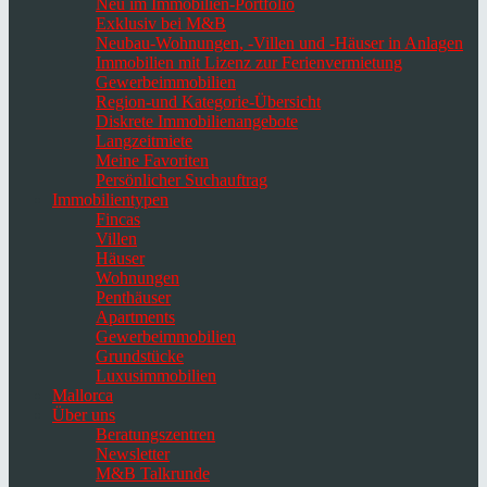
Neu im Immobilien-Portfolio
Exklusiv bei M&B
Neubau-Wohnungen, -Villen und -Häuser in Anlagen
Immobilien mit Lizenz zur Ferienvermietung
Gewerbeimmobilien
Region-und Kategorie-Übersicht
Diskrete Immobilienangebote
Langzeitmiete
Meine Favoriten
Persönlicher Suchauftrag
Immobilientypen
Fincas
Villen
Häuser
Wohnungen
Penthäuser
Apartments
Gewerbeimmobilien
Grundstücke
Luxusimmobilien
Mallorca
Über uns
Beratungszentren
Newsletter
M&B Talkrunde