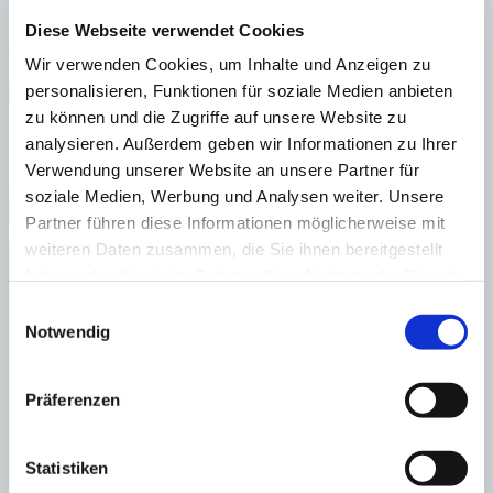
Eigenschaft:
Swimming pool
Diese Webseite verwendet Cookies
Wir verwenden Cookies, um Inhalte und Anzeigen zu
personalisieren, Funktionen für soziale Medien anbieten
zu können und die Zugriffe auf unsere Website zu
Es scheint, dass wir nicht finden, wonach Sie schauen. Vielleicht
analysieren. Außerdem geben wir Informationen zu Ihrer
hilft eine Suche weiter.
Verwendung unserer Website an unsere Partner für
Suche
soziale Medien, Werbung und Analysen weiter. Unsere
nach
Partner führen diese Informationen möglicherweise mit
weiteren Daten zusammen, die Sie ihnen bereitgestellt
Immobilien Bendinat
Immobilien Cala Vinyes
haben oder die sie im Rahmen Ihrer Nutzung der Dienste
Immobilien Calvià
gesammelt haben.
Einwilligungsauswahl
Immobilien Campos
Immobilien Camp de Mar
Notwendig
Immobilien Cas Catala
Immobilien Costa d’en Blanes
Immobilien Costa de la Calma
Präferenzen
Immobilien El Toro
Immobilien Es Capdella
Immobilien Génova
Statistiken
Immobilien Portocolom
Immobilien Campos