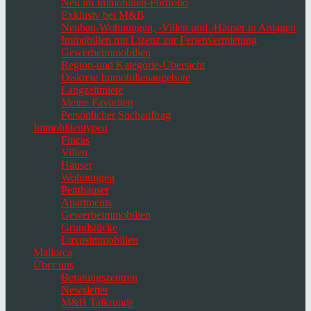
Neu im Immobilien-Portfolio
Exklusiv bei M&B
Neubau-Wohnungen, -Villen und -Häuser in Anlagen
Immobilien mit Lizenz zur Ferienvermietung
Gewerbeimmobilien
Region-und Kategorie-Übersicht
Diskrete Immobilienangebote
Langzeitmiete
Meine Favoriten
Persönlicher Suchauftrag
Immobilientypen
Fincas
Villen
Häuser
Wohnungen
Penthäuser
Apartments
Gewerbeimmobilien
Grundstücke
Luxusimmobilien
Mallorca
Über uns
Beratungszentren
Newsletter
M&B Talkrunde