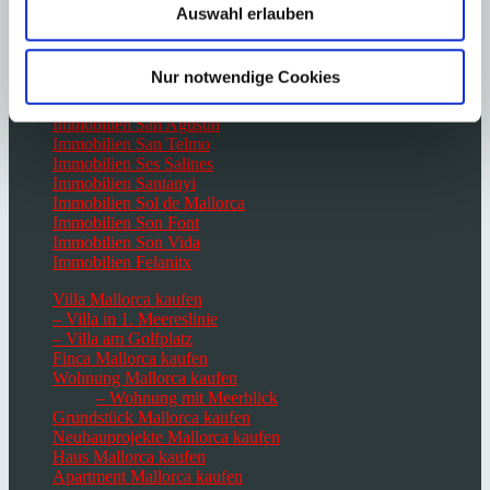
Auswahl erlauben
Immobilien Paguera
Immobilien Palma de Mallorca
Immobilien Port Andratx
Nur notwendige Cookies
Immobilien Portals Nous
Immobilien Santa Ponsa
Immobilien San Agustin
Immobilien San Telmo
Immobilien Ses Salines
Immobilien Santanyi
Immobilien Sol de Mallorca
Immobilien Son Font
Immobilien Son Vida
Immobilien Felanitx
Villa Mallorca kaufen
– Villa in 1. Meereslinie
– Villa am Golfplatz
Finca Mallorca kaufen
Wohnung Mallorca kaufen
– Wohnung mit Meerblick
Grundstück Mallorca kaufen
Neubauprojekte Mallorca kaufen
Haus Mallorca kaufen
Apartment Mallorca kaufen