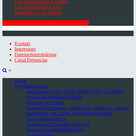
Gewerbeimmobilien kaufen
Luxusimmobilien kaufen
Immobilien Cala Figuera
HIER ZUM NEWSLETTER ANMELDEN
© 2026 Minkner & Bonitz S.L. | Mallorca
Kontakt
Impressum
Datenschutzerklärung
Canal Denuncias
Home
Immobiliensuche
Immobilien-Suche auf der MALLORCA-KARTE
Neu im Immobilien-Portfolio
Exklusiv bei M&B
Neubau-Wohnungen, -Villen und -Häuser in Anlagen
Immobilien mit Lizenz zur Ferienvermietung
Gewerbeimmobilien
Region-und Kategorie-Übersicht
Diskrete Immobilienangebote
Langzeitmiete