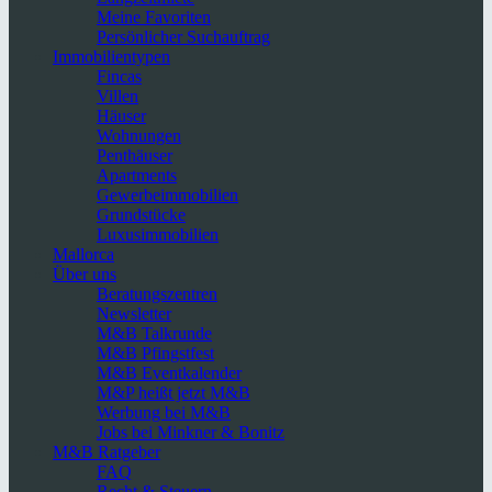
Meine Favoriten
Persönlicher Suchauftrag
Immobilientypen
Fincas
Villen
Häuser
Wohnungen
Penthäuser
Apartments
Gewerbeimmobilien
Grundstücke
Luxusimmobilien
Mallorca
Über uns
Beratungszentren
Newsletter
M&B Talkrunde
M&B Pfingstfest
M&B Eventkalender
M&P heißt jetzt M&B
Werbung bei M&B
Jobs bei Minkner & Bonitz
M&B Ratgeber
FAQ
Recht & Steuern