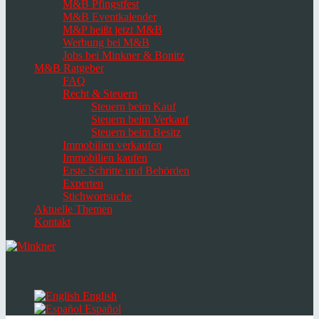
M&B Pfingstfest
M&B Eventkalender
M&P heißt jetzt M&B
Werbung bei M&B
Jobs bei Minkner & Bonitz
M&B Ratgeber
FAQ
Recht & Steuern
Steuern beim Kauf
Steuern beim Verkauf
Steuern beim Besitz
Immobilien verkaufen
Immobilien kaufen
Erste Schritte und Behörden
Experten
Stichwortsuche
Aktuelle Themen
Kontakt
Navigation
umschalten
Select
language
English
Español