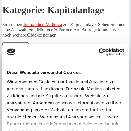
Kategorie:
Kapitalanlage
Sie suchen
Immobilien Mallorca
zur Kapitalanlage. Sehen Sie hier
eine Auswahl von Minkner & Partner. Auf Anfrage können wir
noch weitere Objekte nennen.
Diese Webseite verwendet Cookies
Wir verwenden Cookies, um Inhalte und Anzeigen zu
Palma
Hochwertige Neubau-Anlage
personalisieren, Funktionen für soziale Medien anbieten
:
Preis
zu können und die Zugriffe auf unsere Website zu
€
1.420.250
analysieren. Außerdem geben wir Informationen zu Ihrer
:
20086-A
Ref
Verwendung unserer Website an unsere Partner für
Immobilie anzeigen
Heizung
Fußbodenheizung
soziale Medien, Werbung und Analysen weiter. Unsere
Partner führen diese Informationen möglicherweise mit
weiteren Daten zusammen, die Sie ihnen bereitgestellt