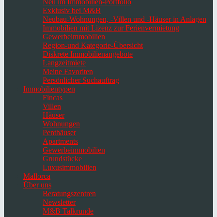
Neu im Immobilien-Portfolio
Exklusiv bei M&B
Neubau-Wohnungen, -Villen und -Häuser in Anlagen
Immobilien mit Lizenz zur Ferienvermietung
Gewerbeimmobilien
Region-und Kategorie-Übersicht
Diskrete Immobilienangebote
Langzeitmiete
Meine Favoriten
Persönlicher Suchauftrag
Immobilientypen
Fincas
Villen
Häuser
Wohnungen
Penthäuser
Apartments
Gewerbeimmobilien
Grundstücke
Luxusimmobilien
Mallorca
Über uns
Beratungszentren
Newsletter
M&B Talkrunde