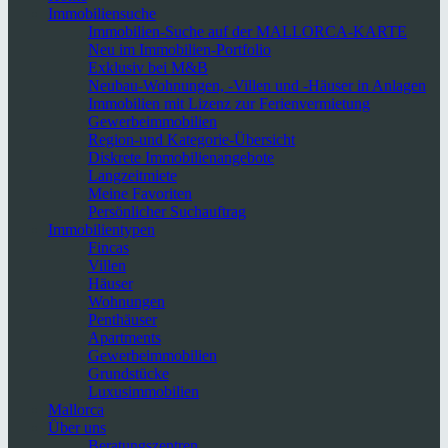
Immobiliensuche
Immobilien-Suche auf der MALLORCA-KARTE
Neu im Immobilien-Portfolio
Exklusiv bei M&B
Neubau-Wohnungen, -Villen und -Häuser in Anlagen
Immobilien mit Lizenz zur Ferienvermietung
Gewerbeimmobilien
Region-und Kategorie-Übersicht
Diskrete Immobilienangebote
Langzeitmiete
Meine Favoriten
Persönlicher Suchauftrag
Immobilientypen
Fincas
Villen
Häuser
Wohnungen
Penthäuser
Apartments
Gewerbeimmobilien
Grundstücke
Luxusimmobilien
Mallorca
Über uns
Beratungszentren