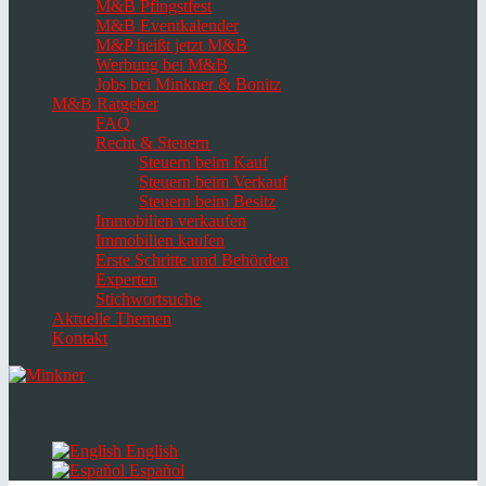
M&B Pfingstfest
M&B Eventkalender
M&P heißt jetzt M&B
Werbung bei M&B
Jobs bei Minkner & Bonitz
M&B Ratgeber
FAQ
Recht & Steuern
Steuern beim Kauf
Steuern beim Verkauf
Steuern beim Besitz
Immobilien verkaufen
Immobilien kaufen
Erste Schritte und Behörden
Experten
Stichwortsuche
Aktuelle Themen
Kontakt
Navigation
umschalten
Select
language
English
Español