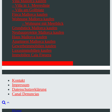
Villa Mallorca kaufen
– Villa in 1. Meereslinie
– Villa am Golfplatz
Finca Mallorca kaufen
Wohnung Mallorca kaufen
– Wohnung mit Meerblick
Grundstück Mallorca kaufen
Neubauprojekte Mallorca kaufen
Haus Mallorca kaufen
Apartment Mallorca kaufen
Gewerbeimmobilien kaufen
Luxusimmobilien kaufen
Immobilien Cala Figuera
HIER ZUM NEWSLETTER ANMELDEN
© 2026 Minkner & Bonitz S.L. | Mallorca
Kontakt
Impressum
Datenschutzerklärung
Canal Denuncias
Home