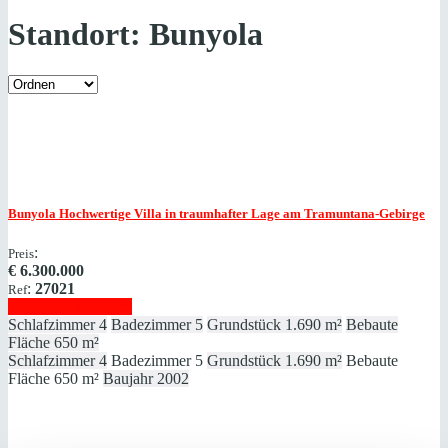
Standort:
Bunyola
Bunyola
Hochwertige Villa in traumhafter Lage am Tramuntana-Gebirge
:
Preis
€
6.300.000
:
27021
Ref
Immobilie anzeigen
Schlafzimmer
4
Badezimmer
5
Grundstück
1.690 m²
Bebaute
Fläche
650 m²
Schlafzimmer
4
Badezimmer
5
Grundstück
1.690 m²
Bebaute
Fläche
650 m²
Baujahr
2002