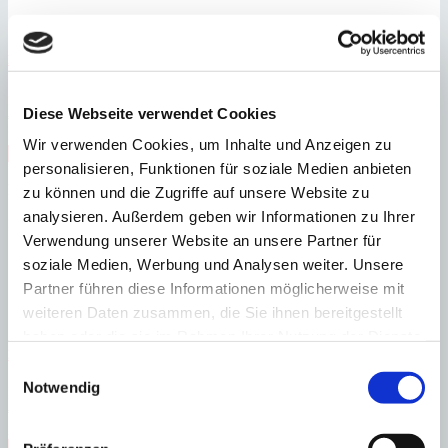
Bunyola
Beeindruckende Villa in der Nähe von Palma
:
Preis
Diese Webseite verwendet Cookies
€
5.900.000
:
27025
Ref
Wir verwenden Cookies, um Inhalte und Anzeigen zu
Immobilie anzeigen
personalisieren, Funktionen für soziale Medien anbieten
Schlafzimmer
4
Badezimmer
4
Grundstück
1.300 m²
Bebaute
Fläche
966 m²
zu können und die Zugriffe auf unsere Website zu
Schlafzimmer
4
Badezimmer
4
Grundstück
1.300 m²
Bebaute
analysieren. Außerdem geben wir Informationen zu Ihrer
Fläche
966 m²
Heizung
Fußbodenheizung
Baujahr
2025
Verwendung unserer Website an unsere Partner für
soziale Medien, Werbung und Analysen weiter. Unsere
Partner führen diese Informationen möglicherweise mit
weiteren Daten zusammen, die Sie ihnen bereitgestellt
haben oder die sie im Rahmen Ihrer Nutzung der Dienste
Bunyola
Hochwertige Villa in traumhafter Lage am Tramuntana-Gebirge
gesammelt haben.
Einwilligungsauswahl
Notwendig
:
Preis
€
6.300.000
:
27021
Ref
Immobilie anzeigen