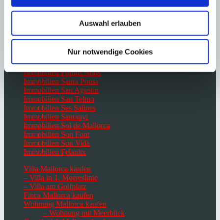
Immobilien Es Capdella
Immobilien Génova
Immobilien Portocolom
Auswahl erlauben
Immobilien Campos
Immobilien Paguera
Nur notwendige Cookies
Immobilien Palma de Mallorca
Immobilien Port Andratx
Immobilien Portals Nous
Immobilien Santa Ponsa
Immobilien San Agustin
Immobilien San Telmo
Immobilien Ses Salines
Immobilien Santanyi
Immobilien Sol de Mallorca
Immobilien Son Font
Immobilien Son Vida
Immobilien Felanitx
Villa Mallorca kaufen
– Villa in 1. Meereslinie
– Villa am Golfplatz
Finca Mallorca kaufen
Wohnung Mallorca kaufen
– Wohnung mit Meerblick