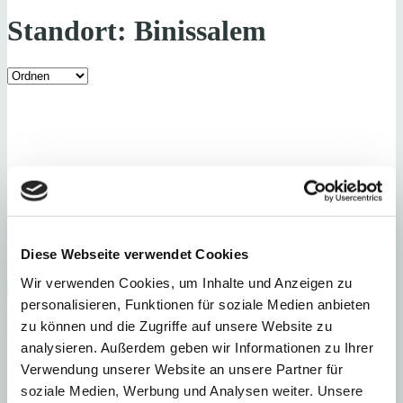
Standort:
Binissalem
Binissalem
Moderne Neubaufinca mit Weinfeld und Panoramablick in
Binissalem
:
Preis
Diese Webseite verwendet Cookies
€
3.550.000
:
27136
Ref
Wir verwenden Cookies, um Inhalte und Anzeigen zu
Immobilie anzeigen
personalisieren, Funktionen für soziale Medien anbieten
Schlafzimmer
4
Badezimmer
4
Grundstück
14.206 m²
Bebaute
Fläche
332 m²
zu können und die Zugriffe auf unsere Website zu
Schlafzimmer
4
Badezimmer
4
Grundstück
14.206 m²
Bebaute
analysieren. Außerdem geben wir Informationen zu Ihrer
Fläche
332 m²
Heizung
Fußbodenheizung
Baujahr
2025
Verwendung unserer Website an unsere Partner für
soziale Medien, Werbung und Analysen weiter. Unsere