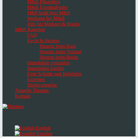
M&B Pfingstfest
M&B Eventkalender
M&P heißt jetzt M&B
Werbung bei M&B
Jobs bei Minkner & Bonitz
M&B Ratgeber
FAQ
Recht & Steuern
Steuern beim Kauf
Steuern beim Verkauf
Steuern beim Besitz
Immobilien verkaufen
Immobilien kaufen
Erste Schritte und Behörden
Experten
Stichwortsuche
Aktuelle Themen
Kontakt
Navigation
umschalten
Select
language
English
Español