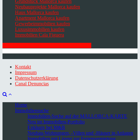
Grundstück Mallorca kaufen
Neubauprojekte Mallorca kaufen
Haus Mallorca kaufen
Apartment Mallorca kaufen
Gewerbeimmobilien kaufen
Luxusimmobilien kaufen
Immobilien Cala Figuera
HIER ZUM NEWSLETTER ANMELDEN
© 2026 Minkner & Bonitz S.L. | Mallorca
Kontakt
Impressum
Datenschutzerklärung
Canal Denuncias
Home
Immobiliensuche
Immobilien-Suche auf der MALLORCA-KARTE
Neu im Immobilien-Portfolio
Exklusiv bei M&B
Neubau-Wohnungen, -Villen und -Häuser in Anlagen
Immobilien mit Lizenz zur Ferienvermietung