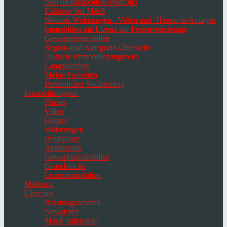
Neu im Immobilien-Portfolio
Exklusiv bei M&B
Neubau-Wohnungen, -Villen und -Häuser in Anlagen
Immobilien mit Lizenz zur Ferienvermietung
Gewerbeimmobilien
Region-und Kategorie-Übersicht
Diskrete Immobilienangebote
Langzeitmiete
Meine Favoriten
Persönlicher Suchauftrag
Immobilientypen
Fincas
Villen
Häuser
Wohnungen
Penthäuser
Apartments
Gewerbeimmobilien
Grundstücke
Luxusimmobilien
Mallorca
Über uns
Beratungszentren
Newsletter
M&B Talkrunde