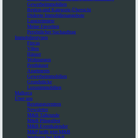
Gewerbeimmobilien
Region-und Kategorie-Übersicht
Diskrete Immobilienangebote
Langzeitmiete
Meine Favoriten
Persönlicher Suchauftrag
Immobilientypen
Fincas
Villen
Häuser
Wohnungen
Penthäuser
Apartments
Gewerbeimmobilien
Grundstücke
Luxusimmobilien
Mallorca
Über uns
Beratungszentren
Newsletter
M&B Talkrunde
M&B Pfingstfest
M&B Eventkalender
M&P heißt jetzt M&B
Werbung bei M&B