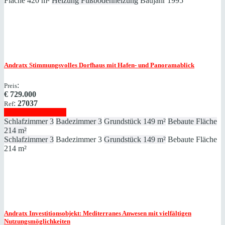
Fläche
420 m²
Heizung
Fußbodenheizung
Baujahr
1995
Andratx
Stimmungsvolles Dorfhaus mit Hafen- und Panoramablick
:
Preis
€
729.000
:
27037
Ref
Immobilie anzeigen
Schlafzimmer
3
Badezimmer
3
Grundstück
149 m²
Bebaute Fläche
214 m²
Schlafzimmer
3
Badezimmer
3
Grundstück
149 m²
Bebaute Fläche
214 m²
Andratx
Investitionsobjekt: Mediterranes Anwesen mit vielfältigen
Nutzungsmöglichkeiten