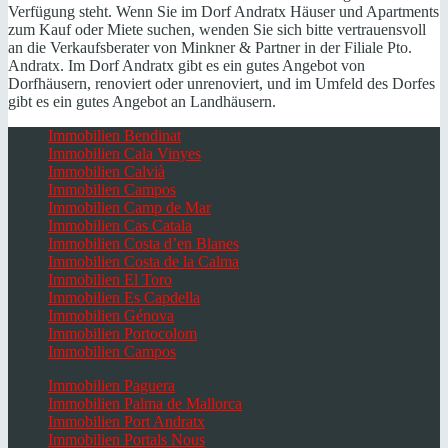
Verfügung steht. Wenn Sie im Dorf Andratx Häuser und Apartments
zum Kauf oder Miete suchen, wenden Sie sich bitte vertrauensvoll
an die Verkaufsberater von Minkner & Partner in der Filiale Pto.
Andratx. Im Dorf Andratx gibt es ein gutes Angebot von
Dorfhäusern, renoviert oder unrenoviert, und im Umfeld des Dorfes
gibt es ein gutes Angebot an Landhäusern.
Immobilien Bendinat
Immobilien Cala Vinyes
Immobilien Calvià
Immobilien Campos
Immobilien Camp de Mar
Immobilien Cas Catala
Immobilien Costa d’en Blanes
Immobilien Costa de la Calma
Immobilien El Toro
Immobilien Es Capdella
Immobilien Génova
Immobilien Portocolom
Immobilien Campos
Immobilien Paguera
Immobilien Palma de Mallorca
Immobilien Port Andratx
Immobilien Portals Nous