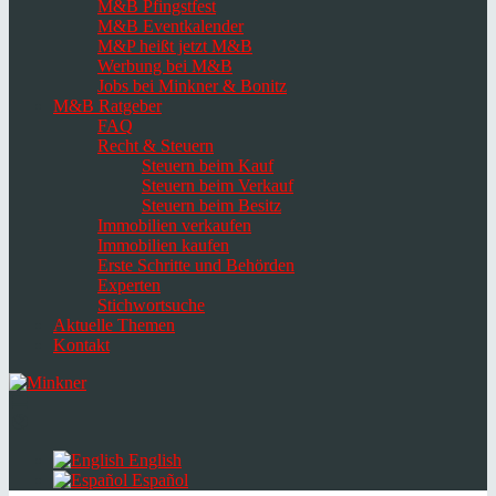
M&B Pfingstfest
M&B Eventkalender
M&P heißt jetzt M&B
Werbung bei M&B
Jobs bei Minkner & Bonitz
M&B Ratgeber
FAQ
Recht & Steuern
Steuern beim Kauf
Steuern beim Verkauf
Steuern beim Besitz
Immobilien verkaufen
Immobilien kaufen
Erste Schritte und Behörden
Experten
Stichwortsuche
Aktuelle Themen
Kontakt
Navigation
umschalten
Select
language
English
Español