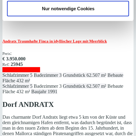
1.565 m²
Heizung
Fußbodenheizung
Baujahr
2011
Nur notwendige Cookies
Andratx
Traumhafte Finca in idyllischer Lage mit Meerblick
:
Preis
€
3.950.000
:
25945
Ref
Immobilie anzeigen
Schlafzimmer
5
Badezimmer
3
Grundstück
62.507 m²
Bebaute
Fläche
432 m²
Schlafzimmer
5
Badezimmer
3
Grundstück
62.507 m²
Bebaute
Fläche
432 m²
Baujahr
1991
Dorf ANDRATX
Das charmante Dorf Andratx liegt etwa 5 km von der Küste und
dem gleichnamigen Hafen entfernt, was dadurch begründet ist, dass
man in den rauen Zeiten ab dem Beginn des 15. Jahrhundert, in
denen Mallorca ständigen Piratenangriffen ausgesetzt war, durch die