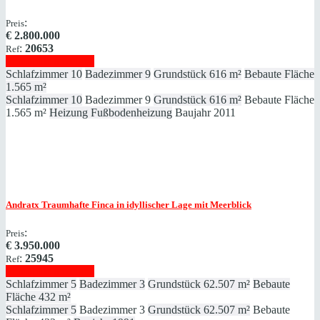
:
Preis
€
2.800.000
:
20653
Ref
Immobilie anzeigen
Schlafzimmer
10
Badezimmer
9
Grundstück
616 m²
Bebaute Fläche
1.565 m²
Schlafzimmer
10
Badezimmer
9
Grundstück
616 m²
Bebaute Fläche
1.565 m²
Heizung
Fußbodenheizung
Baujahr
2011
Andratx
Traumhafte Finca in idyllischer Lage mit Meerblick
:
Preis
€
3.950.000
:
25945
Ref
Immobilie anzeigen
Schlafzimmer
5
Badezimmer
3
Grundstück
62.507 m²
Bebaute
Fläche
432 m²
Schlafzimmer
5
Badezimmer
3
Grundstück
62.507 m²
Bebaute