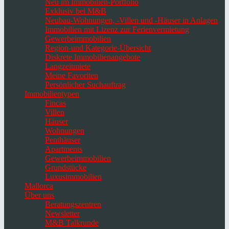
Neu im Immobilien-Portfolio
Exklusiv bei M&B
Neubau-Wohnungen, -Villen und -Häuser in Anlagen
Immobilien mit Lizenz zur Ferienvermietung
Gewerbeimmobilien
Region-und Kategorie-Übersicht
Diskrete Immobilienangebote
Langzeitmiete
Meine Favoriten
Persönlicher Suchauftrag
Immobilientypen
Fincas
Villen
Häuser
Wohnungen
Penthäuser
Apartments
Gewerbeimmobilien
Grundstücke
Luxusimmobilien
Mallorca
Über uns
Beratungszentren
Newsletter
M&B Talkrunde