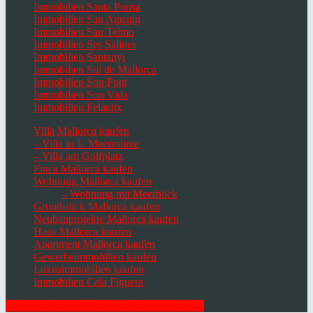
Immobilien Santa Ponsa
Immobilien San Agustin
Immobilien San Telmo
Immobilien Ses Salines
Immobilien Santanyi
Immobilien Sol de Mallorca
Immobilien Son Font
Immobilien Son Vida
Immobilien Felanitx
Villa Mallorca kaufen
– Villa in 1. Meereslinie
– Villa am Golfplatz
Finca Mallorca kaufen
Wohnung Mallorca kaufen
– Wohnung mit Meerblick
Grundstück Mallorca kaufen
Neubauprojekte Mallorca kaufen
Haus Mallorca kaufen
Apartment Mallorca kaufen
Gewerbeimmobilien kaufen
Luxusimmobilien kaufen
Immobilien Cala Figuera
HIER ZUM NEWSLETTER ANMELDEN