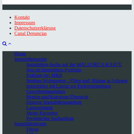
© 2026 Minkner & Bonitz S.L. | Mallorca
Kontakt
Impressum
Datenschutzerklärung
Canal Denuncias
Home
Immobiliensuche
Immobilien-Suche auf der MALLORCA-KARTE
Neu im Immobilien-Portfolio
Exklusiv bei M&B
Neubau-Wohnungen, -Villen und -Häuser in Anlagen
Immobilien mit Lizenz zur Ferienvermietung
Gewerbeimmobilien
Region-und Kategorie-Übersicht
Diskrete Immobilienangebote
Langzeitmiete
Meine Favoriten
Persönlicher Suchauftrag
Immobilientypen
Fincas