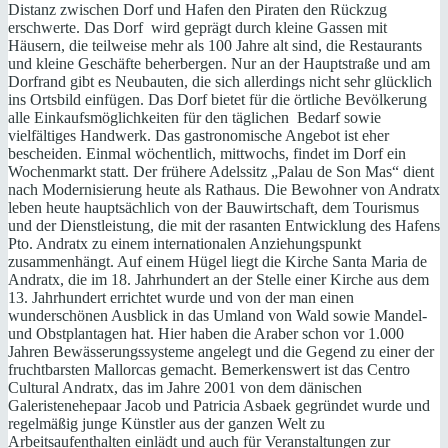
Distanz zwischen Dorf und Hafen den Piraten den Rückzug
erschwerte. Das Dorf wird geprägt durch kleine Gassen mit
Häusern, die teilweise mehr als 100 Jahre alt sind, die Restaurants
und kleine Geschäfte beherbergen. Nur an der Hauptstraße und am
Dorfrand gibt es Neubauten, die sich allerdings nicht sehr glücklich
ins Ortsbild einfügen. Das Dorf bietet für die örtliche Bevölkerung
alle Einkaufsmöglichkeiten für den täglichen Bedarf sowie
vielfältiges Handwerk. Das gastronomische Angebot ist eher
bescheiden. Einmal wöchentlich, mittwochs, findet im Dorf ein
Wochenmarkt statt. Der frühere Adelssitz „Palau de Son Mas“ dient
nach Modernisierung heute als Rathaus. Die Bewohner von Andratx
leben heute hauptsächlich von der Bauwirtschaft, dem Tourismus
und der Dienstleistung, die mit der rasanten Entwicklung des Hafens
Pto. Andratx zu einem internationalen Anziehungspunkt
zusammenhängt. Auf einem Hügel liegt die Kirche Santa Maria de
Andratx, die im 18. Jahrhundert an der Stelle einer Kirche aus dem
13. Jahrhundert errichtet wurde und von der man einen
wunderschönen Ausblick in das Umland von Wald sowie Mandel-
und Obstplantagen hat. Hier haben die Araber schon vor 1.000
Jahren Bewässerungssysteme angelegt und die Gegend zu einer der
fruchtbarsten Mallorcas gemacht. Bemerkenswert ist das Centro
Cultural Andratx, das im Jahre 2001 von dem dänischen
Galeristenehepaar Jacob und Patricia Asbaek gegründet wurde und
regelmäßig junge Künstler aus der ganzen Welt zu
Arbeitsaufenthalten einlädt und auch für Veranstaltungen zur