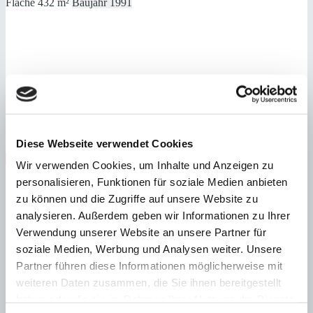
Fläche
432 m²
Baujahr
1991
Andratx
Kernsaniertes Landhaus mit Nähe zum Zentrum von Andratx
:
Preis
€
3.950.000
Diese Webseite verwendet Cookies
:
26212
Ref
Immobilie anzeigen
Wir verwenden Cookies, um Inhalte und Anzeigen zu
Schlafzimmer
4
Badezimmer
4
Grundstück
2.408 m²
Bebaute
personalisieren, Funktionen für soziale Medien anbieten
Fläche
420 m²
Schlafzimmer
4
Badezimmer
4
Grundstück
2.408 m²
Bebaute
zu können und die Zugriffe auf unsere Website zu
Fläche
420 m²
Heizung
Fußbodenheizung
Baujahr
1995
analysieren. Außerdem geben wir Informationen zu Ihrer
Verwendung unserer Website an unsere Partner für
soziale Medien, Werbung und Analysen weiter. Unsere
Partner führen diese Informationen möglicherweise mit
weiteren Daten zusammen, die Sie ihnen bereitgestellt
haben oder die sie im Rahmen Ihrer Nutzung der Dienste
Andratx
Stimmungsvolles Dorfhaus mit Hafen- und Panoramablick