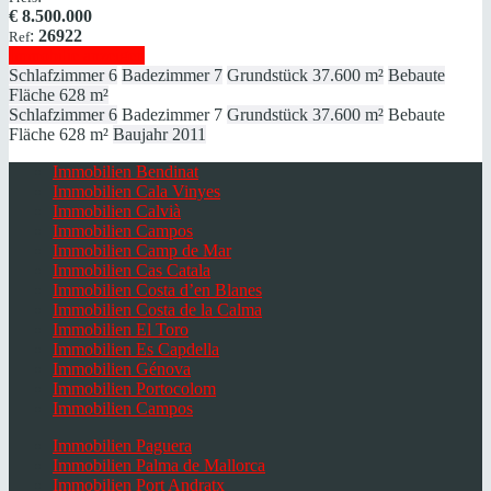
€
8.500.000
:
26922
Ref
Immobilie anzeigen
Schlafzimmer
6
Badezimmer
7
Grundstück
37.600 m²
Bebaute
Fläche
628 m²
Schlafzimmer
6
Badezimmer
7
Grundstück
37.600 m²
Bebaute
Fläche
628 m²
Baujahr
2011
Immobilien Bendinat
Immobilien Cala Vinyes
Immobilien Calvià
Immobilien Campos
Immobilien Camp de Mar
Immobilien Cas Catala
Immobilien Costa d’en Blanes
Immobilien Costa de la Calma
Immobilien El Toro
Immobilien Es Capdella
Immobilien Génova
Immobilien Portocolom
Immobilien Campos
Immobilien Paguera
Immobilien Palma de Mallorca
Immobilien Port Andratx