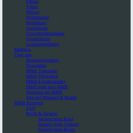
Fincas
Villen
Häuser
Wohnungen
Penthäuser
Apartments
Gewerbeimmobilien
Grundstücke
Luxusimmobilien
Mallorca
Über uns
Beratungszentren
Newsletter
M&B Talkrunde
M&B Pfingstfest
M&B Eventkalender
M&P heißt jetzt M&B
Werbung bei M&B
Jobs bei Minkner & Bonitz
M&B Ratgeber
FAQ
Recht & Steuern
Steuern beim Kauf
Steuern beim Verkauf
Steuern beim Besitz