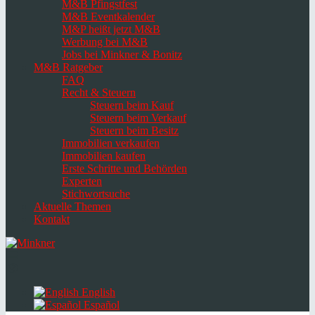
M&B Pfingstfest
M&B Eventkalender
M&P heißt jetzt M&B
Werbung bei M&B
Jobs bei Minkner & Bonitz
M&B Ratgeber
FAQ
Recht & Steuern
Steuern beim Kauf
Steuern beim Verkauf
Steuern beim Besitz
Immobilien verkaufen
Immobilien kaufen
Erste Schritte und Behörden
Experten
Stichwortsuche
Aktuelle Themen
Kontakt
Navigation
umschalten
Select
language
English
Español