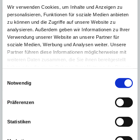
:
26922
Ref
Wir verwenden Cookies, um Inhalte und Anzeigen zu
Immobilie anzeigen
personalisieren, Funktionen für soziale Medien anbieten
Schlafzimmer
6
Badezimmer
7
Grundstück
37.600 m²
Bebaute
Fläche
628 m²
zu können und die Zugriffe auf unsere Website zu
Schlafzimmer
6
Badezimmer
7
Grundstück
37.600 m²
Bebaute
analysieren. Außerdem geben wir Informationen zu Ihrer
Fläche
628 m²
Baujahr
2011
Verwendung unserer Website an unsere Partner für
soziale Medien, Werbung und Analysen weiter. Unsere
Partner führen diese Informationen möglicherweise mit
weiteren Daten zusammen, die Sie ihnen bereitgestellt
haben oder die sie im Rahmen Ihrer Nutzung der Dienste
Calvià - Son Font
Beeindruckendes Anwesen mit spektakulärer Aussicht
gesammelt haben.
Einwilligungsauswahl
Notwendig
:
Preis
€
5.800.000
:
26954
Ref
Immobilie anzeigen
Präferenzen
Schlafzimmer
5
Badezimmer
5
Grundstück
4.000 m²
Bebaute
Fläche
500 m²
Schlafzimmer
5
Badezimmer
5
Grundstück
4.000 m²
Bebaute
Statistiken
Fläche
500 m²
Heizung
Fußbodenheizung
Baujahr
1996