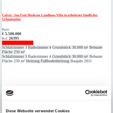
Calvià - Son Font
Moderne Landhaus-Villa in gehobener ländlicher
Urbanisation
:
Preis
€
5.500.000
:
26395
Ref
Immobilie anzeigen
Schlafzimmer
3
Badezimmer
4
Grundstück
30.000 m²
Bebaute
Fläche
250 m²
Schlafzimmer
3
Badezimmer
4
Grundstück
30.000 m²
Bebaute
Fläche
250 m²
Heizung
Fußbodenheizung
Baujahr
2011
Calvià - Son Font
Exklusives Villen-Ensemble mit fantastischem Meer- und
Panoramablick
:
Preis
Diese Webseite verwendet Cookies
€
8.500.000