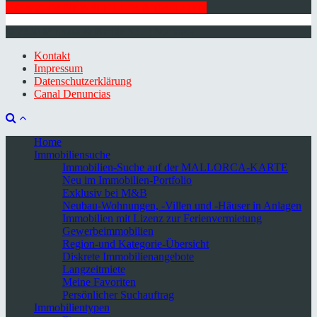
HIER ZUM NEWSLETTER ANMELDEN
© 2026 Minkner & Bonitz S.L. | Mallorca
Kontakt
Impressum
Datenschutzerklärung
Canal Denuncias
Home
Immobiliensuche
Immobilien-Suche auf der MALLORCA-KARTE
Neu im Immobilien-Portfolio
Exklusiv bei M&B
Neubau-Wohnungen, -Villen und -Häuser in Anlagen
Immobilien mit Lizenz zur Ferienvermietung
Gewerbeimmobilien
Region-und Kategorie-Übersicht
Diskrete Immobilienangebote
Langzeitmiete
Meine Favoriten
Persönlicher Suchauftrag
Immobilientypen