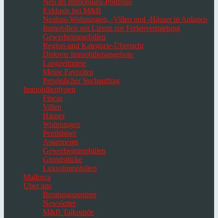
Neu im Immobilien-Portfolio
Exklusiv bei M&B
Neubau-Wohnungen, -Villen und -Häuser in Anlagen
Immobilien mit Lizenz zur Ferienvermietung
Gewerbeimmobilien
Region-und Kategorie-Übersicht
Diskrete Immobilienangebote
Langzeitmiete
Meine Favoriten
Persönlicher Suchauftrag
Immobilientypen
Fincas
Villen
Häuser
Wohnungen
Penthäuser
Apartments
Gewerbeimmobilien
Grundstücke
Luxusimmobilien
Mallorca
Über uns
Beratungszentren
Newsletter
M&B Talkrunde