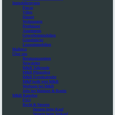
Immobilientypen
Fincas
Villen
Häuser
Wohnungen
Penthäuser
Apartments
Gewerbeimmobilien
Grundstücke
Luxusimmobilien
Mallorca
Über uns
Beratungszentren
Newsletter
M&B Talkrunde
M&B Pfingstfest
M&B Eventkalender
M&P heißt jetzt M&B
Werbung bei M&B
Jobs bei Minkner & Bonitz
M&B Ratgeber
FAQ
Recht & Steuern
Steuern beim Kauf
Steuern beim Verkauf