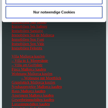
Immobilien Palma de Mallorca
Immobilien Port Andratx
Immobilien Portals Nous
Nur notwendige Cookies
Immobilien Santa Ponsa
Immobilien San Agustin
Immobilien San Telmo
Immobilien Ses Salines
Immobilien Santanyi
Immobilien Sol de Mallorca
Immobilien Son Font
Immobilien Son Vida
Immobilien Felanitx
Villa Mallorca kaufen
– Villa in 1. Meereslinie
– Villa am Golfplatz
Finca Mallorca kaufen
Wohnung Mallorca kaufen
– Wohnung mit Meerblick
Grundstück Mallorca kaufen
Neubauprojekte Mallorca kaufen
Haus Mallorca kaufen
Apartment Mallorca kaufen
Gewerbeimmobilien kaufen
Luxusimmobilien kaufen