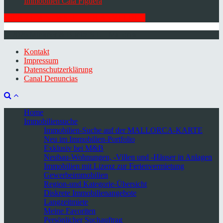
Immobilien Cala Figuera
HIER ZUM NEWSLETTER ANMELDEN
© 2026 Minkner & Bonitz S.L. | Mallorca
Kontakt
Impressum
Datenschutzerklärung
Canal Denuncias
Home
Immobiliensuche
Immobilien-Suche auf der MALLORCA-KARTE
Neu im Immobilien-Portfolio
Exklusiv bei M&B
Neubau-Wohnungen, -Villen und -Häuser in Anlagen
Immobilien mit Lizenz zur Ferienvermietung
Gewerbeimmobilien
Region-und Kategorie-Übersicht
Diskrete Immobilienangebote
Langzeitmiete
Meine Favoriten
Persönlicher Suchauftrag