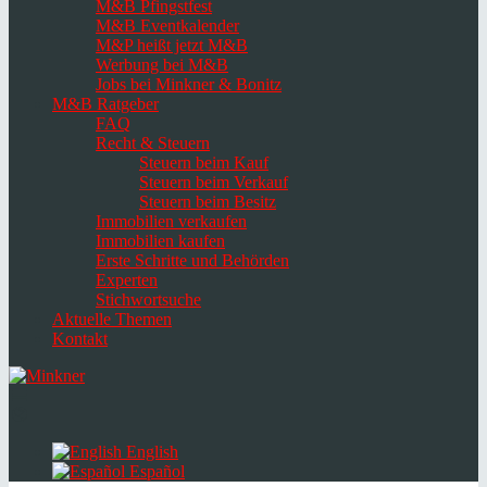
M&B Pfingstfest
M&B Eventkalender
M&P heißt jetzt M&B
Werbung bei M&B
Jobs bei Minkner & Bonitz
M&B Ratgeber
FAQ
Recht & Steuern
Steuern beim Kauf
Steuern beim Verkauf
Steuern beim Besitz
Immobilien verkaufen
Immobilien kaufen
Erste Schritte und Behörden
Experten
Stichwortsuche
Aktuelle Themen
Kontakt
Navigation
umschalten
Select
language
English
Español