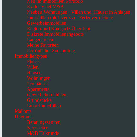
Neu im Immobilien-Portfolio
Exklusiv bei M&B
Neubau-Wohnungen, -Villen und -Häuser in Anlagen
Immobilien mit Lizenz zur Ferienvermietung
Gewerbeimmobilien
Region-und Kategorie-Übersicht
Diskrete Immobilienangebote
Langzeitmiete
Meine Favoriten
Persönlicher Suchauftrag
Immobilientypen
Fincas
Villen
Häuser
Wohnungen
Penthäuser
Apartments
Gewerbeimmobilien
Grundstücke
Luxusimmobilien
Mallorca
Über uns
Beratungszentren
Newsletter
M&B Talkrunde