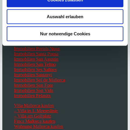
Immobilien El Toro
Immobilien Es Capdella
Immobilien Génova
Auswahl erlauben
Immobilien Portocolom
Immobilien Campos
Immobilien Paguera
Nur notwendige Cookies
Immobilien Palma de Mallorca
Immobilien Port Andratx
Immobilien Portals Nous
Immobilien Santa Ponsa
Immobilien San Agustin
Immobilien San Telmo
Immobilien Ses Salines
Immobilien Santanyi
Immobilien Sol de Mallorca
Immobilien Son Font
Immobilien Son Vida
Immobilien Felanitx
Villa Mallorca kaufen
– Villa in 1. Meereslinie
– Villa am Golfplatz
Finca Mallorca kaufen
Wohnung Mallorca kaufen