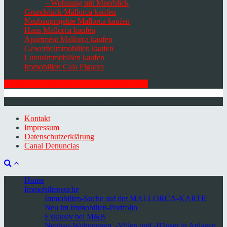
– Wohnung mit Meerblick
Grundstück Mallorca kaufen
Neubauprojekte Mallorca kaufen
Haus Mallorca kaufen
Apartment Mallorca kaufen
Gewerbeimmobilien kaufen
Luxusimmobilien kaufen
Immobilien Cala Figuera
HIER ZUM NEWSLETTER ANMELDEN
© 2026 Minkner & Bonitz S.L. | Mallorca
Kontakt
Impressum
Datenschutzerklärung
Canal Denuncias
Home
Immobiliensuche
Immobilien-Suche auf der MALLORCA-KARTE
Neu im Immobilien-Portfolio
Exklusiv bei M&B
Neubau-Wohnungen, -Villen und -Häuser in Anlagen