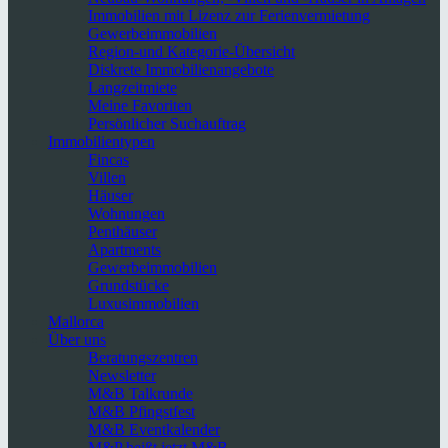
Immobilien mit Lizenz zur Ferienvermietung
Gewerbeimmobilien
Region-und Kategorie-Übersicht
Diskrete Immobilienangebote
Langzeitmiete
Meine Favoriten
Persönlicher Suchauftrag
Immobilientypen
Fincas
Villen
Häuser
Wohnungen
Penthäuser
Apartments
Gewerbeimmobilien
Grundstücke
Luxusimmobilien
Mallorca
Über uns
Beratungszentren
Newsletter
M&B Talkrunde
M&B Pfingstfest
M&B Eventkalender
M&P heißt jetzt M&B