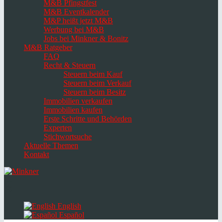
M&B Pfingstfest
M&B Eventkalender
M&P heißt jetzt M&B
Werbung bei M&B
Jobs bei Minkner & Bonitz
M&B Ratgeber
FAQ
Recht & Steuern
Steuern beim Kauf
Steuern beim Verkauf
Steuern beim Besitz
Immobilien verkaufen
Immobilien kaufen
Erste Schritte und Behörden
Experten
Stichwortsuche
Aktuelle Themen
Kontakt
Navigation
umschalten
Select
language
English
Español