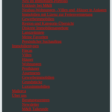
Neu im Immobilien-Portfolio
Exklusiv bei M&B
Neubau-Wohnungen, -Villen und -Häuser in Anlagen
Immobilien mit Lizenz zur Ferienvermietung
Gewerbeimmobilien
Region-und Kategorie-Übersicht
Diskrete Immobilienangebote
Langzeitmiete
Meine Favoriten
Persönlicher Suchauftrag
Immobilientypen
Fincas
Villen
Häuser
Wohnungen
Penthäuser
Apartments
Gewerbeimmobilien
Grundstücke
Luxusimmobilien
Mallorca
Über uns
Beratungszentren
Newsletter
M&B Talkrunde