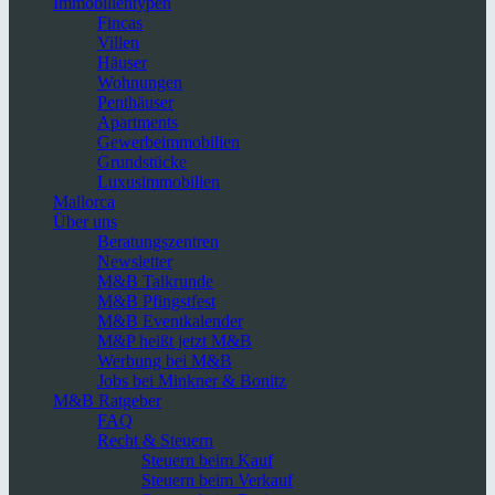
Immobilientypen
Fincas
Villen
Häuser
Wohnungen
Penthäuser
Apartments
Gewerbeimmobilien
Grundstücke
Luxusimmobilien
Mallorca
Über uns
Beratungszentren
Newsletter
M&B Talkrunde
M&B Pfingstfest
M&B Eventkalender
M&P heißt jetzt M&B
Werbung bei M&B
Jobs bei Minkner & Bonitz
M&B Ratgeber
FAQ
Recht & Steuern
Steuern beim Kauf
Steuern beim Verkauf