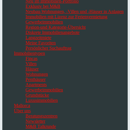
Neu im Immobilien-Portfolio
Exklusiv bei M&B
Neubau-Wohnungen, -Villen und -Häuser in Anlagen
Immobilien mit Lizenz zur Ferienvermietung
Gewerbeimmobilien
Region-und Kategorie-Übersicht
Diskrete Immobilienangebote
Langzeitmiete
Meine Favoriten
Persönlicher Suchauftrag
Immobilientypen
Fincas
Villen
Häuser
Wohnungen
Penthäuser
Apartments
Gewerbeimmobilien
Grundstücke
Luxusimmobilien
Mallorca
Über uns
Beratungszentren
Newsletter
M&B Talkrunde