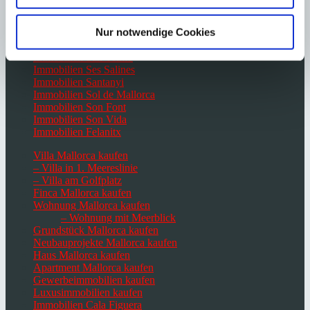
Immobilien Port Andratx
Immobilien Portals Nous
Nur notwendige Cookies
Immobilien Santa Ponsa
Immobilien San Agustin
Immobilien San Telmo
Immobilien Ses Salines
Immobilien Santanyi
Immobilien Sol de Mallorca
Immobilien Son Font
Immobilien Son Vida
Immobilien Felanitx
Villa Mallorca kaufen
– Villa in 1. Meereslinie
– Villa am Golfplatz
Finca Mallorca kaufen
Wohnung Mallorca kaufen
– Wohnung mit Meerblick
Grundstück Mallorca kaufen
Neubauprojekte Mallorca kaufen
Haus Mallorca kaufen
Apartment Mallorca kaufen
Gewerbeimmobilien kaufen
Luxusimmobilien kaufen
Immobilien Cala Figuera