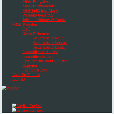
M&B Pfingstfest
M&B Eventkalender
M&P heißt jetzt M&B
Werbung bei M&B
Jobs bei Minkner & Bonitz
M&B Ratgeber
FAQ
Recht & Steuern
Steuern beim Kauf
Steuern beim Verkauf
Steuern beim Besitz
Immobilien verkaufen
Immobilien kaufen
Erste Schritte und Behörden
Experten
Stichwortsuche
Aktuelle Themen
Kontakt
Navigation
umschalten
Select
language
English
Español