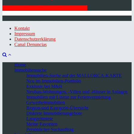
HIER ZUM NEWSLETTER ANMELDEN
© 2026 Minkner & Bonitz S.L. | Mallorca
Kontakt
Impressum
Datenschutzerklärung
Canal Denuncias
Home
Immobiliensuche
Immobilien-Suche auf der MALLORCA-KARTE
Neu im Immobilien-Portfolio
Exklusiv bei M&B
Neubau-Wohnungen, -Villen und -Häuser in Anlagen
Immobilien mit Lizenz zur Ferienvermietung
Gewerbeimmobilien
Region-und Kategorie-Übersicht
Diskrete Immobilienangebote
Langzeitmiete
Meine Favoriten
Persönlicher Suchauftrag