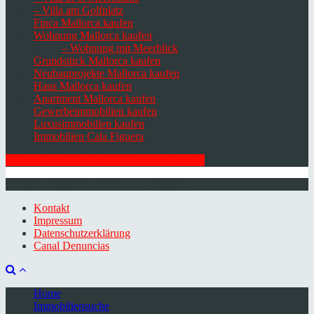
– Villa am Golfplatz
Finca Mallorca kaufen
Wohnung Mallorca kaufen
– Wohnung mit Meerblick
Grundstück Mallorca kaufen
Neubauprojekte Mallorca kaufen
Haus Mallorca kaufen
Apartment Mallorca kaufen
Gewerbeimmobilien kaufen
Luxusimmobilien kaufen
Immobilien Cala Figuera
HIER ZUM NEWSLETTER ANMELDEN
© 2026 Minkner & Bonitz S.L. | Mallorca
Kontakt
Impressum
Datenschutzerklärung
Canal Denuncias
Home
Immobiliensuche