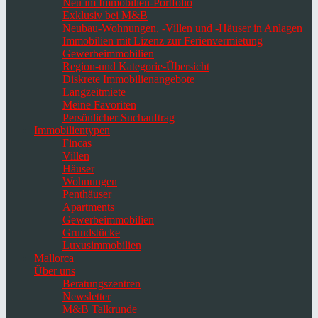
Neu im Immobilien-Portfolio
Exklusiv bei M&B
Neubau-Wohnungen, -Villen und -Häuser in Anlagen
Immobilien mit Lizenz zur Ferienvermietung
Gewerbeimmobilien
Region-und Kategorie-Übersicht
Diskrete Immobilienangebote
Langzeitmiete
Meine Favoriten
Persönlicher Suchauftrag
Immobilientypen
Fincas
Villen
Häuser
Wohnungen
Penthäuser
Apartments
Gewerbeimmobilien
Grundstücke
Luxusimmobilien
Mallorca
Über uns
Beratungszentren
Newsletter
M&B Talkrunde