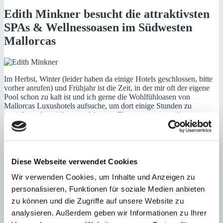
Edith Minkner besucht die attraktivsten
SPAs & Wellnessoasen im Südwesten
Mallorcas
Im Herbst, Winter (leider haben da einige Hotels geschlossen, bitte
vorher anrufen) und Frühjahr ist die Zeit, in der mir oft der eigene
Pool schon zu kalt ist und ich gerne die Wohlfühloasen von
Mallorcas Luxushotels aufsuche, um dort einige Stunden zu
genießen oder mich von erfahrenen Therapeuten verwöhnen zu
lassen. Neben den Wellnessangeboten und Massagen in klassischen
oder exotischen Varianten kann man auch kosmetische
Behandlungen mit den verschiedensten Naturkosmetikprodukten,
Lotions und Peelings buchen.
Diese Webseite verwendet Cookies
Viele Hotels bieten auch für Nicht-Gäste die Möglichkeit, die SPA-
Landschaften zu nutzen. Und befreundete Paare buchen auch gern
Wir verwenden Cookies, um Inhalte und Anzeigen zu
für ein entspanntes Romantik-Wochenende ein Hotelzimmer und
personalisieren, Funktionen für soziale Medien anbieten
genießen das Wohlfühl-Ambiente und den ausgezeichneten Service
zu können und die Zugriffe auf unsere Website zu
im SPA-Bereich und in den Restaurants von Mallorcas
Spitzenhotels. Ich stelle Ihnen heute die SPA`s im St. Regis
analysieren. Außerdem geben wir Informationen zu Ihrer
Mardavall, im Hospes Maricel, im Lindner Hotel, im Steigenberger