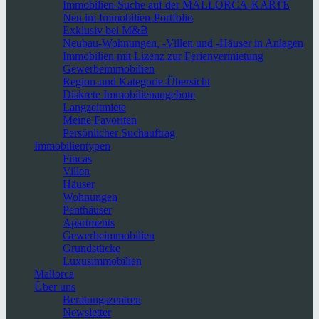
Immobilien-Suche auf der MALLORCA-KARTE
Neu im Immobilien-Portfolio
Exklusiv bei M&B
Neubau-Wohnungen, -Villen und -Häuser in Anlagen
Immobilien mit Lizenz zur Ferienvermietung
Gewerbeimmobilien
Region-und Kategorie-Übersicht
Diskrete Immobilienangebote
Langzeitmiete
Meine Favoriten
Persönlicher Suchauftrag
Immobilientypen
Fincas
Villen
Häuser
Wohnungen
Penthäuser
Apartments
Gewerbeimmobilien
Grundstücke
Luxusimmobilien
Mallorca
Über uns
Beratungszentren
Newsletter