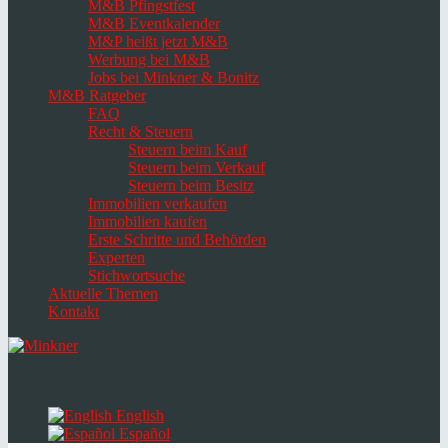
M&B Pfingstfest
M&B Eventkalender
M&P heißt jetzt M&B
Werbung bei M&B
Jobs bei Minkner & Bonitz
M&B Ratgeber
FAQ
Recht & Steuern
Steuern beim Kauf
Steuern beim Verkauf
Steuern beim Besitz
Immobilien verkaufen
Immobilien kaufen
Erste Schritte und Behörden
Experten
Stichwortsuche
Aktuelle Themen
Kontakt
Navigation
umschalten
Select
language
English
Español