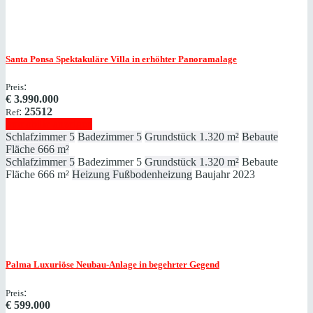
Santa Ponsa
Spektakuläre Villa in erhöhter Panoramalage
:
Preis
€
3.990.000
:
25512
Ref
Immobilie anzeigen
Schlafzimmer
5
Badezimmer
5
Grundstück
1.320 m²
Bebaute
Fläche
666 m²
Schlafzimmer
5
Badezimmer
5
Grundstück
1.320 m²
Bebaute
Fläche
666 m²
Heizung
Fußbodenheizung
Baujahr
2023
Palma
Luxuriöse Neubau-Anlage in begehrter Gegend
:
Preis
€
599.000