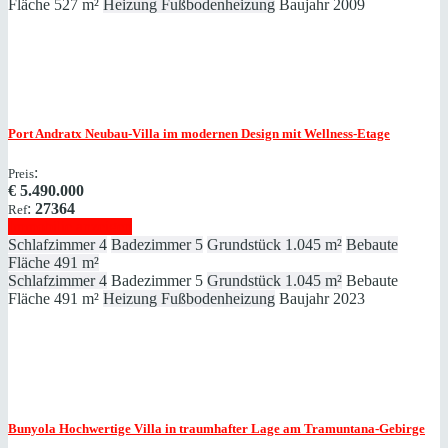
Fläche
527 m²
Heizung
Fußbodenheizung
Baujahr
2009
Port Andratx
Neubau-Villa im modernen Design mit Wellness-Etage
:
Preis
€
5.490.000
:
27364
Ref
Immobilie anzeigen
Schlafzimmer
4
Badezimmer
5
Grundstück
1.045 m²
Bebaute
Fläche
491 m²
Schlafzimmer
4
Badezimmer
5
Grundstück
1.045 m²
Bebaute
Fläche
491 m²
Heizung
Fußbodenheizung
Baujahr
2023
Bunyola
Hochwertige Villa in traumhafter Lage am Tramuntana-Gebirge