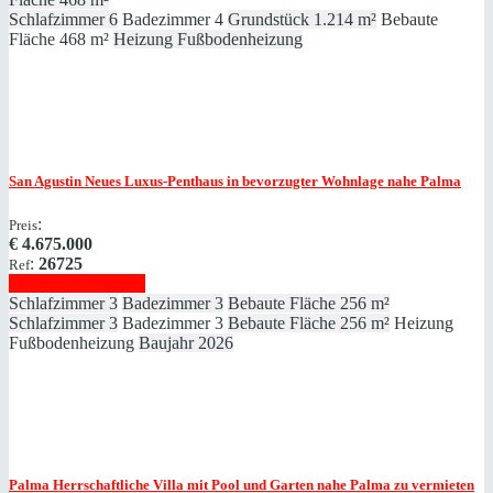
Schlafzimmer
6
Badezimmer
4
Grundstück
1.214 m²
Bebaute
Fläche
468 m²
Heizung
Fußbodenheizung
San Agustin
Neues Luxus-Penthaus in bevorzugter Wohnlage nahe Palma
:
Preis
€
4.675.000
:
26725
Ref
Immobilie anzeigen
Schlafzimmer
3
Badezimmer
3
Bebaute Fläche
256 m²
Schlafzimmer
3
Badezimmer
3
Bebaute Fläche
256 m²
Heizung
Fußbodenheizung
Baujahr
2026
Palma
Herrschaftliche Villa mit Pool und Garten nahe Palma zu vermieten