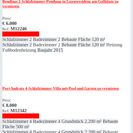
Bendinat
2-Schlafzimmer-Penthaus in Luxusresidenz am Golfplatz zu
vermieten
:
Preis
€
6.000
:
M12246
Ref
Immobilie anzeigen
Schlafzimmer
2
Badezimmer
2
Bebaute Fläche
120 m²
Schlafzimmer
2
Badezimmer
2
Bebaute Fläche
120 m²
Heizung
Fußbodenheizung
Baujahr
2015
Port Andratx
4-Schlafzimmer Villa mit Pool und Garten zu vermieten
:
Preis
€
8.000
:
M12342
Ref
Immobilie anzeigen
Schlafzimmer
4
Badezimmer
4
Grundstück
2.200 m²
Bebaute
Fläche
500 m²
Schlafzimmer
4
Badezimmer
4
Grundstück
2.200 m²
Bebaute