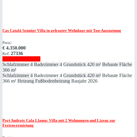
Cas Catalá
Sonnige Villa in gefragter Wohnlage mit Top-Ausstattung
:
Preis
€
4.350.000
:
27336
Ref
Immobilie anzeigen
Schlafzimmer
4
Badezimmer
4
Grundstück
420 m²
Bebaute Fläche
366 m²
Schlafzimmer
4
Badezimmer
4
Grundstück
420 m²
Bebaute Fläche
366 m²
Heizung
Fußbodenheizung
Baujahr
2026
Port Andratx
Cala Llamp: Villa mit 2 Wohnungen und Lizenz zur
Ferienvermietung