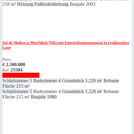
218 m²
Heizung
Fußbodenheizung
Baujahr
2003
Sol de Mallorca
Meerblick-Villa mit Entwicklungspotenzial in erstklassiger
Lage
:
Preis
€
2.300.000
:
25584
Ref
Immobilie anzeigen
Schlafzimmer
5
Badezimmer
4
Grundstück
1.226 m²
Bebaute
Fläche
215 m²
Schlafzimmer
5
Badezimmer
4
Grundstück
1.226 m²
Bebaute
Fläche
215 m²
Baujahr
1980