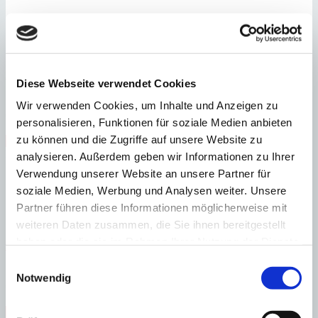
Palma
Luxuriöse Neubau-Anlage in begehrter Gegend
Diese Webseite verwendet Cookies
:
Preis
Wir verwenden Cookies, um Inhalte und Anzeigen zu
€
599.000
personalisieren, Funktionen für soziale Medien anbieten
:
20039-A
Ref
zu können und die Zugriffe auf unsere Website zu
Immobilie anzeigen
Heizung
Fußbodenheizung
analysieren. Außerdem geben wir Informationen zu Ihrer
Verwendung unserer Website an unsere Partner für
soziale Medien, Werbung und Analysen weiter. Unsere
Partner führen diese Informationen möglicherweise mit
weiteren Daten zusammen, die Sie ihnen bereitgestellt
haben oder die sie im Rahmen Ihrer Nutzung der Dienste
Port Andratx
Montport: Spektakuläre Villa in exklusiver Lage
gesammelt haben.
Einwilligungsauswahl
:
Preis
Notwendig
€
4.700.000
:
20676
Ref
Immobilie anzeigen