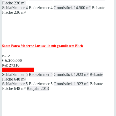
Fläche
236 m²
Schlafzimmer
4
Badezimmer
4
Grundstück
14.500 m²
Bebaute
Fläche
236 m²
Santa Ponsa
Moderne Luxusvilla mit grandiosem Blick
:
Preis
€
6.200.000
:
27316
Ref
Immobilie anzeigen
Schlafzimmer
5
Badezimmer
5
Grundstück
1.923 m²
Bebaute
Fläche
648 m²
Schlafzimmer
5
Badezimmer
5
Grundstück
1.923 m²
Bebaute
Fläche
648 m²
Baujahr
2013