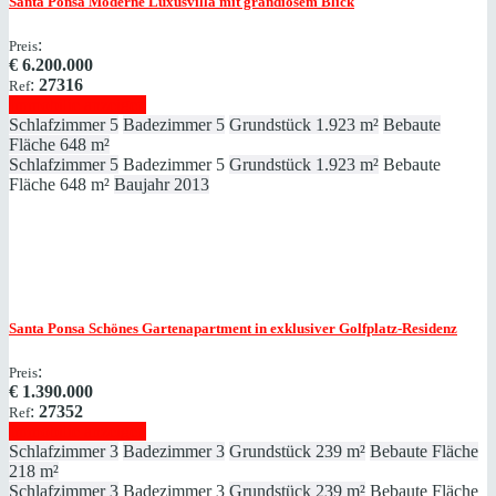
Santa Ponsa
Moderne Luxusvilla mit grandiosem Blick
:
Preis
€
6.200.000
:
27316
Ref
Immobilie anzeigen
Schlafzimmer
5
Badezimmer
5
Grundstück
1.923 m²
Bebaute
Fläche
648 m²
Schlafzimmer
5
Badezimmer
5
Grundstück
1.923 m²
Bebaute
Fläche
648 m²
Baujahr
2013
Santa Ponsa
Schönes Gartenapartment in exklusiver Golfplatz-Residenz
:
Preis
€
1.390.000
:
27352
Ref
Immobilie anzeigen
Schlafzimmer
3
Badezimmer
3
Grundstück
239 m²
Bebaute Fläche
218 m²
Schlafzimmer
3
Badezimmer
3
Grundstück
239 m²
Bebaute Fläche