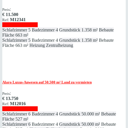
:
Preis
€
11.500
:
M12341
Ref
Immobilie anzeigen
Schlafzimmer
5
Badezimmer
4
Grundstück
1.358 m²
Bebaute
Fläche
663 m²
Schlafzimmer
5
Badezimmer
4
Grundstück
1.358 m²
Bebaute
Fläche
663 m²
Heizung
Zentralheizung
Alaro
Luxus-Anwesen auf 50.500 m² Land zu vermieten
:
Preis
€
13.750
:
M12016
Ref
Immobilie anzeigen
Schlafzimmer
6
Badezimmer
4
Grundstück
50.000 m²
Bebaute
Fläche
527 m²
Schlafzimmer
6
Badezimmer
4
Grundstück
50.000 m²
Bebaute