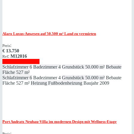
Alaro
Luxus-Anwesen auf 50.500 m² Land zu vermieten
:
Preis
€
13.750
:
M12016
Ref
Immobilie anzeigen
Schlafzimmer
6
Badezimmer
4
Grundstück
50.000 m²
Bebaute
Fläche
527 m²
Schlafzimmer
6
Badezimmer
4
Grundstück
50.000 m²
Bebaute
Fläche
527 m²
Heizung
Fußbodenheizung
Baujahr
2009
Port Andratx
Neubau-Villa im modernen Design mit Wellness-Etage
:
Preis