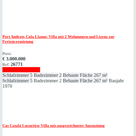
Port Andratx
Cala Llamp: Villa mit 2 Wohnungen und Lizenz zur
Ferienvermietung
:
Preis
€
3.000.000
:
26771
Ref
Immobilie anzeigen
Schlafzimmer
5
Badezimmer
2
Bebaute Fläche
267 m²
Schlafzimmer
5
Badezimmer
2
Bebaute Fläche
267 m²
Baujahr
1970
Cas Catalá
Luxuriöse Villa mit ausgezeichneter Ausstattung