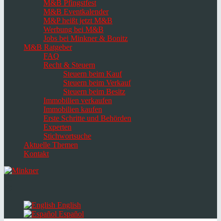
M&B Pfingstfest
M&B Eventkalender
M&P heißt jetzt M&B
Werbung bei M&B
Jobs bei Minkner & Bonitz
M&B Ratgeber
FAQ
Recht & Steuern
Steuern beim Kauf
Steuern beim Verkauf
Steuern beim Besitz
Immobilien verkaufen
Immobilien kaufen
Erste Schritte und Behörden
Experten
Stichwortsuche
Aktuelle Themen
Kontakt
Navigation
umschalten
Select
language
English
Español