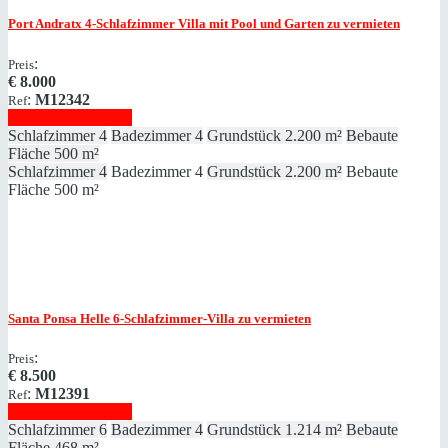
Port Andratx
4-Schlafzimmer Villa mit Pool und Garten zu vermieten
:
Preis
€
8.000
:
M12342
Ref
Immobilie anzeigen
Schlafzimmer
4
Badezimmer
4
Grundstück
2.200 m²
Bebaute
Fläche
500 m²
Schlafzimmer
4
Badezimmer
4
Grundstück
2.200 m²
Bebaute
Fläche
500 m²
Santa Ponsa
Helle 6-Schlafzimmer-Villa zu vermieten
:
Preis
€
8.500
:
M12391
Ref
Immobilie anzeigen
Schlafzimmer
6
Badezimmer
4
Grundstück
1.214 m²
Bebaute
Fläche
468 m²