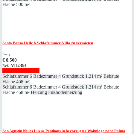
Fläche
500 m²
Santa Ponsa
Helle 6-Schlafzimmer-Villa zu vermieten
:
Preis
€
8.500
:
M12391
Ref
Immobilie anzeigen
Schlafzimmer
6
Badezimmer
4
Grundstück
1.214 m²
Bebaute
Fläche
468 m²
Schlafzimmer
6
Badezimmer
4
Grundstück
1.214 m²
Bebaute
Fläche
468 m²
Heizung
Fußbodenheizung
San Agustin
Neues Luxus-Penthaus in bevorzugter Wohnlage nahe Palma