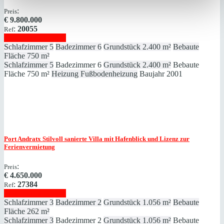
:
Preis
€
9.800.000
:
20055
Ref
Immobilie anzeigen
Schlafzimmer
5
Badezimmer
6
Grundstück
2.400 m²
Bebaute
Fläche
750 m²
Schlafzimmer
5
Badezimmer
6
Grundstück
2.400 m²
Bebaute
Fläche
750 m²
Heizung
Fußbodenheizung
Baujahr
2001
Port Andratx
Stilvoll sanierte Villa mit Hafenblick und Lizenz zur
Ferienvermietung
:
Preis
€
4.650.000
:
27384
Ref
Immobilie anzeigen
Schlafzimmer
3
Badezimmer
2
Grundstück
1.056 m²
Bebaute
Fläche
262 m²
Schlafzimmer
3
Badezimmer
2
Grundstück
1.056 m²
Bebaute