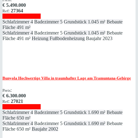
€
5.490.000
:
27364
Ref
Immobilie anzeigen
Schlafzimmer
4
Badezimmer
5
Grundstück
1.045 m²
Bebaute
Fläche
491 m²
Schlafzimmer
4
Badezimmer
5
Grundstück
1.045 m²
Bebaute
Fläche
491 m²
Heizung
Fußbodenheizung
Baujahr
2023
Bunyola
Hochwertige Villa in traumhafter Lage am Tramuntana-Gebirge
:
Preis
€
6.300.000
:
27021
Ref
Immobilie anzeigen
Schlafzimmer
4
Badezimmer
5
Grundstück
1.690 m²
Bebaute
Fläche
650 m²
Schlafzimmer
4
Badezimmer
5
Grundstück
1.690 m²
Bebaute
Fläche
650 m²
Baujahr
2002