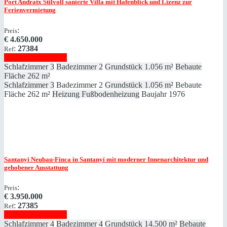
Port Andratx
Stilvoll sanierte Villa mit Hafenblick und Lizenz zur
Ferienvermietung
:
Preis
€
4.650.000
:
27384
Ref
Immobilie anzeigen
Schlafzimmer
3
Badezimmer
2
Grundstück
1.056 m²
Bebaute
Fläche
262 m²
Schlafzimmer
3
Badezimmer
2
Grundstück
1.056 m²
Bebaute
Fläche
262 m²
Heizung
Fußbodenheizung
Baujahr
1976
Santanyi
Neubau-Finca in Santanyí mit moderner Innenarchitektur und
gehobener Ausstattung
:
Preis
€
3.950.000
:
27385
Ref
Immobilie anzeigen
Schlafzimmer
4
Badezimmer
4
Grundstück
14.500 m²
Bebaute