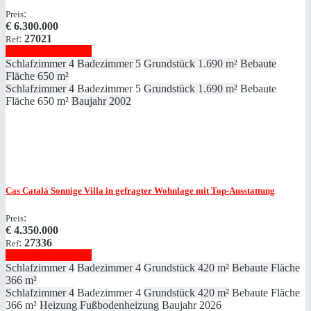
:
Preis
€
6.300.000
:
27021
Ref
Immobilie anzeigen
Schlafzimmer
4
Badezimmer
5
Grundstück
1.690 m²
Bebaute
Fläche
650 m²
Schlafzimmer
4
Badezimmer
5
Grundstück
1.690 m²
Bebaute
Fläche
650 m²
Baujahr
2002
Cas Catalá
Sonnige Villa in gefragter Wohnlage mit Top-Ausstattung
:
Preis
€
4.350.000
:
27336
Ref
Immobilie anzeigen
Schlafzimmer
4
Badezimmer
4
Grundstück
420 m²
Bebaute Fläche
366 m²
Schlafzimmer
4
Badezimmer
4
Grundstück
420 m²
Bebaute Fläche
366 m²
Heizung
Fußbodenheizung
Baujahr
2026