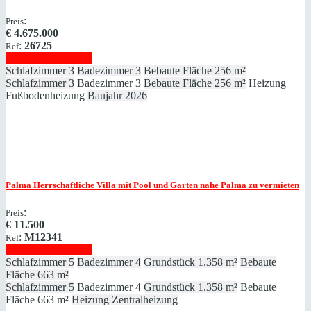
:
Preis
€
4.675.000
:
26725
Ref
Immobilie anzeigen
Schlafzimmer
3
Badezimmer
3
Bebaute Fläche
256 m²
Schlafzimmer
3
Badezimmer
3
Bebaute Fläche
256 m²
Heizung
Fußbodenheizung
Baujahr
2026
Palma
Herrschaftliche Villa mit Pool und Garten nahe Palma zu vermieten
:
Preis
€
11.500
:
M12341
Ref
Immobilie anzeigen
Schlafzimmer
5
Badezimmer
4
Grundstück
1.358 m²
Bebaute
Fläche
663 m²
Schlafzimmer
5
Badezimmer
4
Grundstück
1.358 m²
Bebaute
Fläche
663 m²
Heizung
Zentralheizung