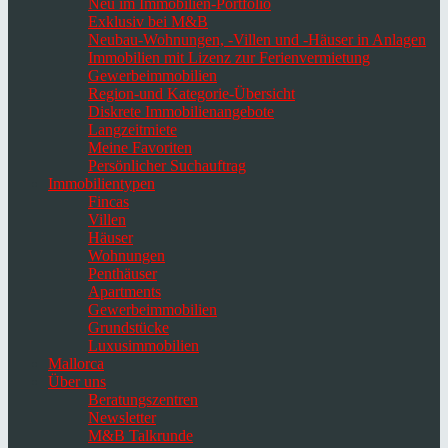
Neu im Immobilien-Portfolio
Exklusiv bei M&B
Neubau-Wohnungen, -Villen und -Häuser in Anlagen
Immobilien mit Lizenz zur Ferienvermietung
Gewerbeimmobilien
Region-und Kategorie-Übersicht
Diskrete Immobilienangebote
Langzeitmiete
Meine Favoriten
Persönlicher Suchauftrag
Immobilientypen
Fincas
Villen
Häuser
Wohnungen
Penthäuser
Apartments
Gewerbeimmobilien
Grundstücke
Luxusimmobilien
Mallorca
Über uns
Beratungszentren
Newsletter
M&B Talkrunde