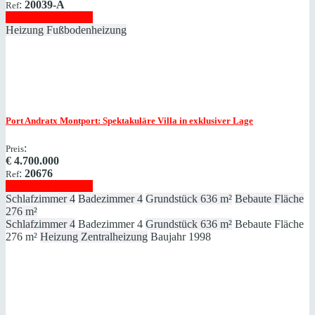
:
20039-A
Ref
Immobilie anzeigen
Heizung
Fußbodenheizung
Port Andratx
Montport: Spektakuläre Villa in exklusiver Lage
:
Preis
€
4.700.000
:
20676
Ref
Immobilie anzeigen
Schlafzimmer
4
Badezimmer
4
Grundstück
636 m²
Bebaute Fläche
276 m²
Schlafzimmer
4
Badezimmer
4
Grundstück
636 m²
Bebaute Fläche
276 m²
Heizung
Zentralheizung
Baujahr
1998