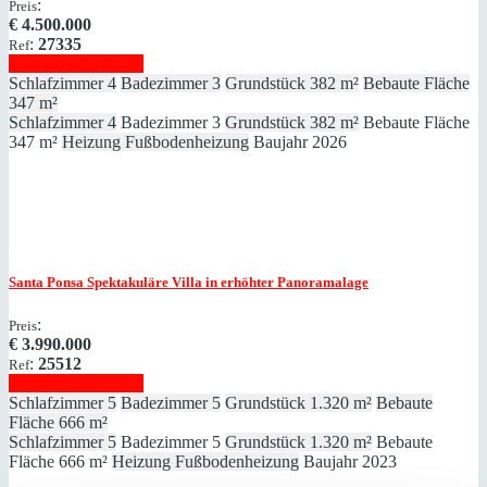
:
Preis
€
4.500.000
:
27335
Ref
Immobilie anzeigen
Schlafzimmer
4
Badezimmer
3
Grundstück
382 m²
Bebaute Fläche
347 m²
Schlafzimmer
4
Badezimmer
3
Grundstück
382 m²
Bebaute Fläche
347 m²
Heizung
Fußbodenheizung
Baujahr
2026
Santa Ponsa
Spektakuläre Villa in erhöhter Panoramalage
:
Preis
€
3.990.000
:
25512
Ref
Immobilie anzeigen
Schlafzimmer
5
Badezimmer
5
Grundstück
1.320 m²
Bebaute
Fläche
666 m²
Schlafzimmer
5
Badezimmer
5
Grundstück
1.320 m²
Bebaute
Fläche
666 m²
Heizung
Fußbodenheizung
Baujahr
2023