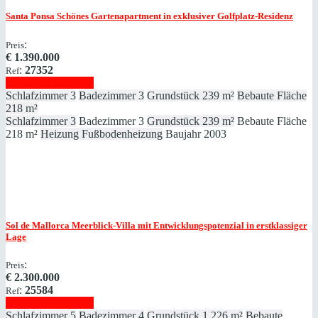
Santa Ponsa
Schönes Gartenapartment in exklusiver Golfplatz-Residenz
:
Preis
€
1.390.000
:
27352
Ref
Immobilie anzeigen
Schlafzimmer
3
Badezimmer
3
Grundstück
239 m²
Bebaute Fläche
218 m²
Schlafzimmer
3
Badezimmer
3
Grundstück
239 m²
Bebaute Fläche
218 m²
Heizung
Fußbodenheizung
Baujahr
2003
Sol de Mallorca
Meerblick-Villa mit Entwicklungspotenzial in erstklassiger
Lage
:
Preis
€
2.300.000
:
25584
Ref
Immobilie anzeigen
Schlafzimmer
5
Badezimmer
4
Grundstück
1.226 m²
Bebaute