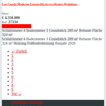
Cas Catalá
Moderne Luxusvilla in excellenter Wohnlage
:
Preis
€
4.550.000
:
27334
Ref
Immobilie anzeigen
Schlafzimmer
4
Badezimmer
3
Grundstück
289 m²
Bebaute Fläche
324 m²
Schlafzimmer
4
Badezimmer
3
Grundstück
289 m²
Bebaute Fläche
324 m²
Heizung
Fußbodenheizung
Baujahr
2026
← Zurück
1
2
3
4
5
6
7
8
9
Vor →
Immobilien Bendinat