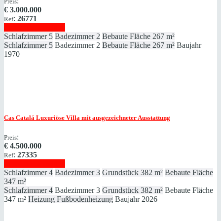
:
Preis
€
3.000.000
:
26771
Ref
Immobilie anzeigen
Schlafzimmer
5
Badezimmer
2
Bebaute Fläche
267 m²
Schlafzimmer
5
Badezimmer
2
Bebaute Fläche
267 m²
Baujahr
1970
Cas Catalá
Luxuriöse Villa mit ausgezeichneter Ausstattung
:
Preis
€
4.500.000
:
27335
Ref
Immobilie anzeigen
Schlafzimmer
4
Badezimmer
3
Grundstück
382 m²
Bebaute Fläche
347 m²
Schlafzimmer
4
Badezimmer
3
Grundstück
382 m²
Bebaute Fläche
347 m²
Heizung
Fußbodenheizung
Baujahr
2026