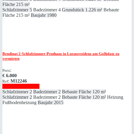
Fläche
215 m²
Schlafzimmer
5
Badezimmer
4
Grundstück
1.226 m²
Bebaute
Fläche
215 m²
Baujahr
1980
Bendinat
2-Schlafzimmer-Penthaus in Luxusresidenz am Golfplatz zu
vermieten
:
Preis
€
6.000
:
M12246
Ref
Immobilie anzeigen
Schlafzimmer
2
Badezimmer
2
Bebaute Fläche
120 m²
Schlafzimmer
2
Badezimmer
2
Bebaute Fläche
120 m²
Heizung
Fußbodenheizung
Baujahr
2015