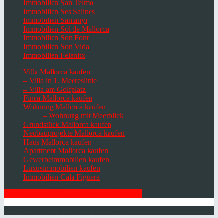
Immobilien San Telmo
Immobilien Ses Salines
Immobilien Santanyi
Immobilien Sol de Mallorca
Immobilien Son Font
Immobilien Son Vida
Immobilien Felanitx
Villa Mallorca kaufen
– Villa in 1. Meereslinie
– Villa am Golfplatz
Finca Mallorca kaufen
Wohnung Mallorca kaufen
– Wohnung mit Meerblick
Grundstück Mallorca kaufen
Neubauprojekte Mallorca kaufen
Haus Mallorca kaufen
Apartment Mallorca kaufen
Gewerbeimmobilien kaufen
Luxusimmobilien kaufen
Immobilien Cala Figuera
HIER ZUM NEWSLETTER ANMELDEN
© 2026 Minkner & Bonitz S.L. | Mallorca