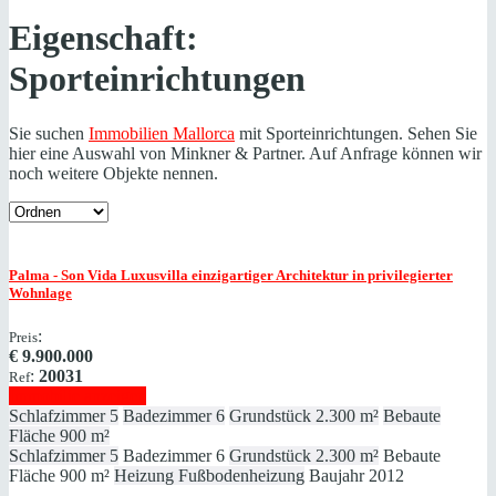
Eigenschaft:
Sporteinrichtungen
Sie suchen
Immobilien Mallorca
mit Sporteinrichtungen. Sehen Sie
hier eine Auswahl von Minkner & Partner. Auf Anfrage können wir
noch weitere Objekte nennen.
Palma - Son Vida
Luxusvilla einzigartiger Architektur in privilegierter
Wohnlage
:
Preis
€
9.900.000
:
20031
Ref
Immobilie anzeigen
Schlafzimmer
5
Badezimmer
6
Grundstück
2.300 m²
Bebaute
Fläche
900 m²
Schlafzimmer
5
Badezimmer
6
Grundstück
2.300 m²
Bebaute
Fläche
900 m²
Heizung
Fußbodenheizung
Baujahr
2012