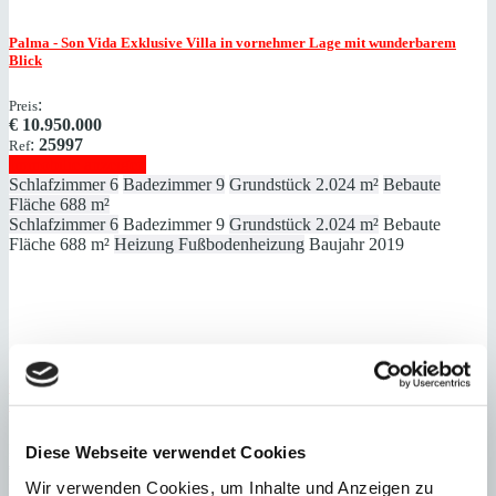
Palma - Son Vida
Exklusive Villa in vornehmer Lage mit wunderbarem
Blick
:
Preis
€
10.950.000
:
25997
Ref
Immobilie anzeigen
Schlafzimmer
6
Badezimmer
9
Grundstück
2.024 m²
Bebaute
Fläche
688 m²
Schlafzimmer
6
Badezimmer
9
Grundstück
2.024 m²
Bebaute
Fläche
688 m²
Heizung
Fußbodenheizung
Baujahr
2019
Cas Catalá
Fantastisch gelegene Villa mit Tennisplatz und sagenhafter
Aussicht
:
Preis
Diese Webseite verwendet Cookies
€
7.700.000
Wir verwenden Cookies, um Inhalte und Anzeigen zu
:
20279
Ref