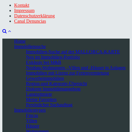
Kontakt
Impressum
Datenschutzerklärung
Canal Denuncias
Home
Immobiliensuche
Immobilien-Suche auf der MALLORCA-KARTE
Neu im Immobilien-Portfolio
Exklusiv bei M&B
Neubau-Wohnungen, -Villen und -Häuser in Anlagen
Immobilien mit Lizenz zur Ferienvermietung
Gewerbeimmobilien
Region-und Kategorie-Übersicht
Diskrete Immobilienangebote
Langzeitmiete
Meine Favoriten
Persönlicher Suchauftrag
Immobilientypen
Fincas
Villen
Häuser
Wohnungen