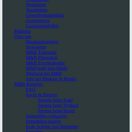
Penthäuser
Apartments
Gewerbeimmobilien
Grundstücke
Luxusimmobilien
Mallorca
Über uns
Beratungszentren
Newsletter
M&B Talkrunde
M&B Pfingstfest
M&B Eventkalender
M&P heißt jetzt M&B
Werbung bei M&B
Jobs bei Minkner & Bonitz
M&B Ratgeber
FAQ
Recht & Steuern
Steuern beim Kauf
Steuern beim Verkauf
Steuern beim Besitz
Immobilien verkaufen
Immobilien kaufen
Erste Schritte und Behörden
Experten