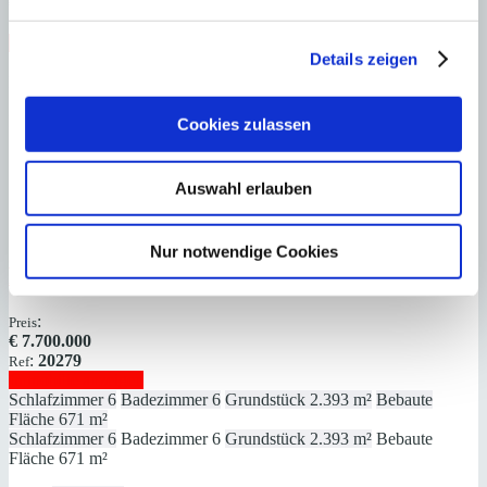
€
10.950.000
:
25997
Ref
Immobilie anzeigen
Details zeigen
Schlafzimmer
6
Badezimmer
9
Grundstück
2.024 m²
Bebaute
Fläche
688 m²
Schlafzimmer
6
Badezimmer
9
Grundstück
2.024 m²
Bebaute
Fläche
688 m²
Heizung
Fußbodenheizung
Baujahr
2019
Cookies zulassen
Auswahl erlauben
Nur notwendige Cookies
Cas Catalá
Fantastisch gelegene Villa mit Tennisplatz und sagenhafter
Aussicht
:
Preis
€
7.700.000
:
20279
Ref
Immobilie anzeigen
Schlafzimmer
6
Badezimmer
6
Grundstück
2.393 m²
Bebaute
Fläche
671 m²
Schlafzimmer
6
Badezimmer
6
Grundstück
2.393 m²
Bebaute
Fläche
671 m²