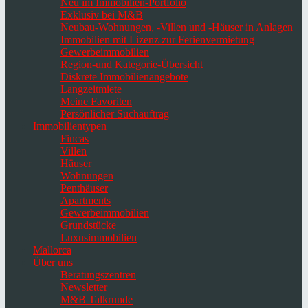
Neu im Immobilien-Portfolio
Exklusiv bei M&B
Neubau-Wohnungen, -Villen und -Häuser in Anlagen
Immobilien mit Lizenz zur Ferienvermietung
Gewerbeimmobilien
Region-und Kategorie-Übersicht
Diskrete Immobilienangebote
Langzeitmiete
Meine Favoriten
Persönlicher Suchauftrag
Immobilientypen
Fincas
Villen
Häuser
Wohnungen
Penthäuser
Apartments
Gewerbeimmobilien
Grundstücke
Luxusimmobilien
Mallorca
Über uns
Beratungszentren
Newsletter
M&B Talkrunde