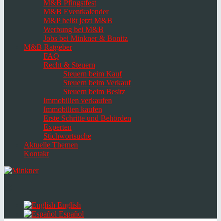
M&B Pfingstfest
M&B Eventkalender
M&P heißt jetzt M&B
Werbung bei M&B
Jobs bei Minkner & Bonitz
M&B Ratgeber
FAQ
Recht & Steuern
Steuern beim Kauf
Steuern beim Verkauf
Steuern beim Besitz
Immobilien verkaufen
Immobilien kaufen
Erste Schritte und Behörden
Experten
Stichwortsuche
Aktuelle Themen
Kontakt
Navigation
umschalten
Select
language
English
Español