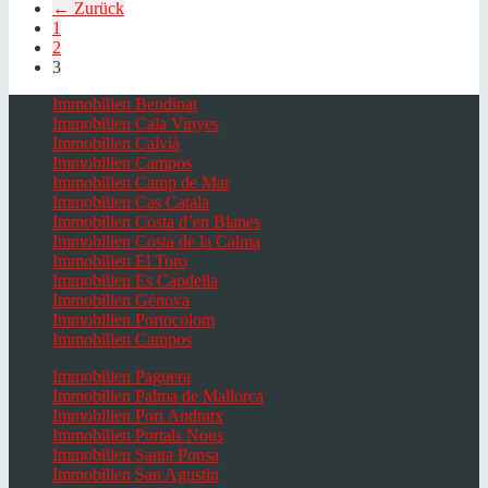
← Zurück
1
2
3
Immobilien Bendinat
Immobilien Cala Vinyes
Immobilien Calvià
Immobilien Campos
Immobilien Camp de Mar
Immobilien Cas Catala
Immobilien Costa d’en Blanes
Immobilien Costa de la Calma
Immobilien El Toro
Immobilien Es Capdella
Immobilien Génova
Immobilien Portocolom
Immobilien Campos
Immobilien Paguera
Immobilien Palma de Mallorca
Immobilien Port Andratx
Immobilien Portals Nous
Immobilien Santa Ponsa
Immobilien San Agustin