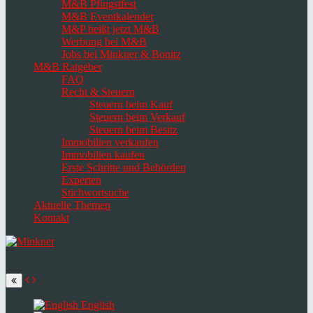
M&B Pfingstfest
M&B Eventkalender
M&P heißt jetzt M&B
Werbung bei M&B
Jobs bei Minkner & Bonitz
M&B Ratgeber
FAQ
Recht & Steuern
Steuern beim Kauf
Steuern beim Verkauf
Steuern beim Besitz
Immobilien verkaufen
Immobilien kaufen
Erste Schritte und Behörden
Experten
Stichwortsuche
Aktuelle Themen
Kontakt
Navigation
umschalten
Select
language
English