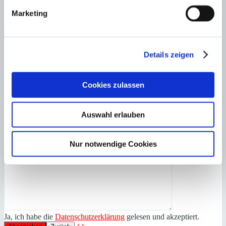
Minkner & Bonitz herunter.
Marketing
Auf 124 Seiten finden Sie die aktuellen Immobilien-Angebote.
×
Cas Catalá
Fantastisch gelegene
Anfrage starten für:
Details zeigen
Villa mit Tennisplatz und sagenhafter Aussicht
Cookies zulassen
Auswahl erlauben
Nur notwendige Cookies
Ja, ich habe die
Datenschutzerklärung
gelesen und akzeptiert.