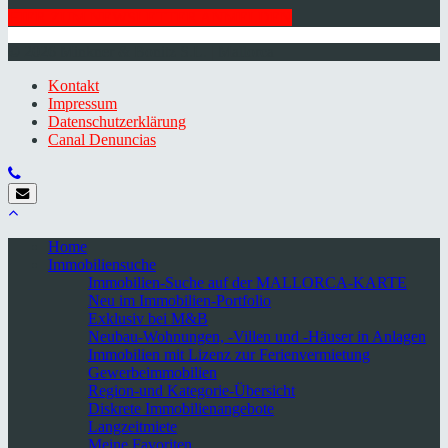
HIER ZUM NEWSLETTER ANMELDEN
© 2026 Minkner & Bonitz S.L. | Mallorca
Kontakt
Impressum
Datenschutzerklärung
Canal Denuncias
Home
Immobiliensuche
Immobilien-Suche auf der MALLORCA-KARTE
Neu im Immobilien-Portfolio
Exklusiv bei M&B
Neubau-Wohnungen, -Villen und -Häuser in Anlagen
Immobilien mit Lizenz zur Ferienvermietung
Gewerbeimmobilien
Region-und Kategorie-Übersicht
Diskrete Immobilienangebote
Langzeitmiete
Meine Favoriten