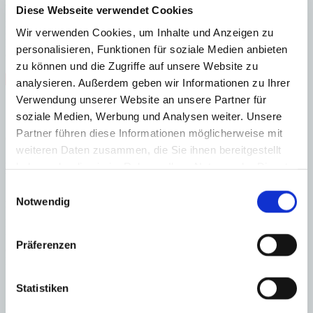
C
Diese Webseite verwendet Cookies
D
E
Wir verwenden Cookies, um Inhalte und Anzeigen zu
F
personalisieren, Funktionen für soziale Medien anbieten
G
zu können und die Zugriffe auf unsere Website zu
Steuern beim Immobilienkauf auf Mallorca!
analysieren. Außerdem geben wir Informationen zu Ihrer
Verwendung unserer Website an unsere Partner für
Zuständiges Büro
soziale Medien, Werbung und Analysen weiter. Unsere
Partner führen diese Informationen möglicherweise mit
OFICINA CENTRAL SANTA PONSA
+34 - 971 695 255
weiteren Daten zusammen, die Sie ihnen bereitgestellt
Haftungs- und Courtageklausel
haben oder die sie im Rahmen Ihrer Nutzung der Dienste
gesammelt haben.
Einwilligungsauswahl
Alle Angaben basieren auf Informationen und Daten, die uns vom
Notwendig
Verkäufer/Auftraggeber zur Verfügung gestellt wurden. Minkner &
Partner übernimmt keinerlei Garantie für Vollständigkeit, Richtigkeit
und Aktualität der Angaben und Legalität der Immobilie. Die
Präferenzen
angegebenen Preise enthalten nicht die vom Käufer zu tragenden
Nebenkosten wie Steuern, Notar-, Grundbuch- und Gestoriakosten.
Statistiken
Laden Sie sich hier den Immobilien-Katalog “
HOMEPAGES
” von