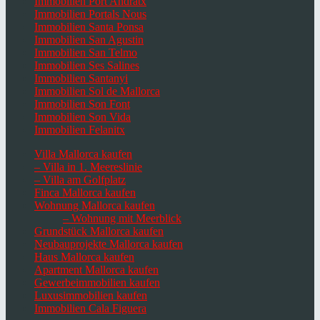
Immobilien Port Andratx
Immobilien Portals Nous
Immobilien Santa Ponsa
Immobilien San Agustin
Immobilien San Telmo
Immobilien Ses Salines
Immobilien Santanyi
Immobilien Sol de Mallorca
Immobilien Son Font
Immobilien Son Vida
Immobilien Felanitx
Villa Mallorca kaufen
– Villa in 1. Meereslinie
– Villa am Golfplatz
Finca Mallorca kaufen
Wohnung Mallorca kaufen
– Wohnung mit Meerblick
Grundstück Mallorca kaufen
Neubauprojekte Mallorca kaufen
Haus Mallorca kaufen
Apartment Mallorca kaufen
Gewerbeimmobilien kaufen
Luxusimmobilien kaufen
Immobilien Cala Figuera