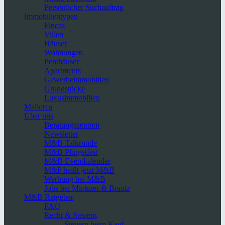
Persönlicher Suchauftrag
Immobilientypen
Fincas
Villen
Häuser
Wohnungen
Penthäuser
Apartments
Gewerbeimmobilien
Grundstücke
Luxusimmobilien
Mallorca
Über uns
Beratungszentren
Newsletter
M&B Talkrunde
M&B Pfingstfest
M&B Eventkalender
M&P heißt jetzt M&B
Werbung bei M&B
Jobs bei Minkner & Bonitz
M&B Ratgeber
FAQ
Recht & Steuern
Steuern beim Kauf