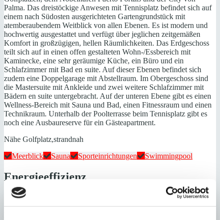
Palma. Das dreistöckige Anwesen mit Tennisplatz befindet sich auf
einem nach Südosten ausgerichteten Gartengrundstück mit
atemberaubendem Weitblick von allen Ebenen. Es ist modern und
hochwertig ausgestattet und verfügt über jeglichen zeitgemäßen
Komfort in großzügigen, hellen Räumlichkeiten. Das Erdgeschoss
teilt sich auf in einen offen gestalteten Wohn-/Essbereich mit
Kaminecke, eine sehr geräumige Küche, ein Büro und ein
Schlafzimmer mit Bad en suite. Auf dieser Ebenen befindet sich
zudem eine Doppelgarage mit Abstellraum. Im Obergeschoss sind
die Mastersuite mit Ankleide und zwei weitere Schlafzimmer mit
Bädern en suite untergebracht. Auf der unteren Ebene gibt es einen
Wellness-Bereich mit Sauna und Bad, einen Fitnessraum und einen
Technikraum. Unterhalb der Poolterrasse beim Tennisplatz gibt es
noch eine Ausbaureserve für ein Gästeapartment.
Nähe Golfplatz,strandnah
Meerblick
Sauna
Sporteinrichtungen
Swimmingpool
Energieeffizienz
Energiezertifikat wurde beantragt
A
B