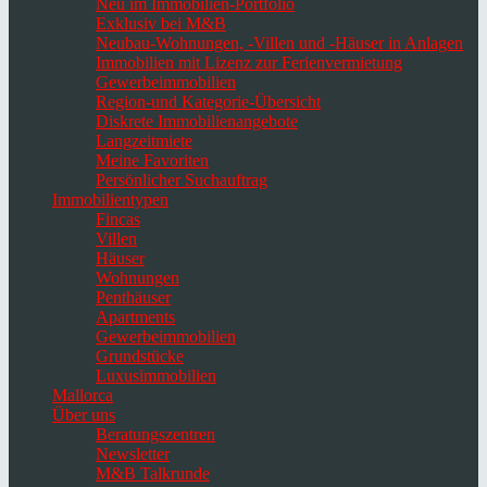
Neu im Immobilien-Portfolio
Exklusiv bei M&B
Neubau-Wohnungen, -Villen und -Häuser in Anlagen
Immobilien mit Lizenz zur Ferienvermietung
Gewerbeimmobilien
Region-und Kategorie-Übersicht
Diskrete Immobilienangebote
Langzeitmiete
Meine Favoriten
Persönlicher Suchauftrag
Immobilientypen
Fincas
Villen
Häuser
Wohnungen
Penthäuser
Apartments
Gewerbeimmobilien
Grundstücke
Luxusimmobilien
Mallorca
Über uns
Beratungszentren
Newsletter
M&B Talkrunde