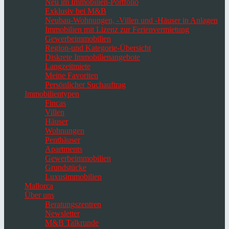
Neu im Immobilien-Portfolio
Exklusiv bei M&B
Neubau-Wohnungen, -Villen und -Häuser in Anlagen
Immobilien mit Lizenz zur Ferienvermietung
Gewerbeimmobilien
Region-und Kategorie-Übersicht
Diskrete Immobilienangebote
Langzeitmiete
Meine Favoriten
Persönlicher Suchauftrag
Immobilientypen
Fincas
Villen
Häuser
Wohnungen
Penthäuser
Apartments
Gewerbeimmobilien
Grundstücke
Luxusimmobilien
Mallorca
Über uns
Beratungszentren
Newsletter
M&B Talkrunde