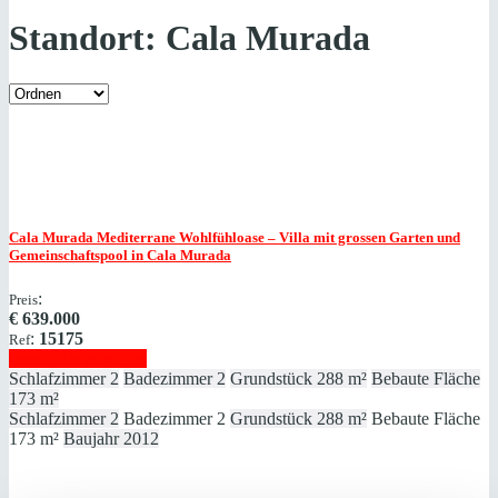
Standort:
Cala Murada
Cala Murada
Mediterrane Wohlfühloase – Villa mit grossen Garten und
Gemeinschaftspool in Cala Murada
:
Preis
€
639.000
:
15175
Ref
Immobilie anzeigen
Schlafzimmer
2
Badezimmer
2
Grundstück
288 m²
Bebaute Fläche
173 m²
Schlafzimmer
2
Badezimmer
2
Grundstück
288 m²
Bebaute Fläche
173 m²
Baujahr
2012