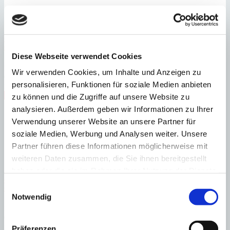
Cala Murada
Erdgeschoss-Wohnung mit privatem Garten, PKW-Stellplatz
und großem Gemeinschaftspool in Cala Murada
Diese Webseite verwendet Cookies
:
Preis
Wir verwenden Cookies, um Inhalte und Anzeigen zu
€
375.000
personalisieren, Funktionen für soziale Medien anbieten
:
27433
Ref
Immobilie anzeigen
zu können und die Zugriffe auf unsere Website zu
Schlafzimmer
2
Badezimmer
2
Bebaute Fläche
65 m²
analysieren. Außerdem geben wir Informationen zu Ihrer
Schlafzimmer
2
Badezimmer
2
Bebaute Fläche
65 m²
Baujahr
2015
Verwendung unserer Website an unsere Partner für
soziale Medien, Werbung und Analysen weiter. Unsere
Partner führen diese Informationen möglicherweise mit
weiteren Daten zusammen, die Sie ihnen bereitgestellt
haben oder die sie im Rahmen Ihrer Nutzung der Dienste
Cala Murada
Mediterrane Wohlfühloase – Villa mit grossen Garten und
gesammelt haben.
Einwilligungsauswahl
Gemeinschaftspool in Cala Murada
Notwendig
:
Preis
€
639.000
:
15175
Ref
Präferenzen