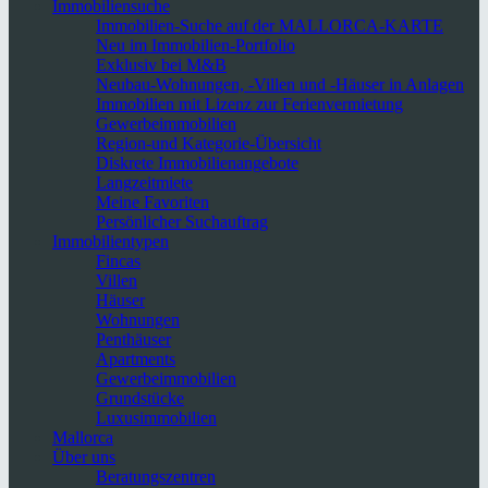
Immobiliensuche
Immobilien-Suche auf der MALLORCA-KARTE
Neu im Immobilien-Portfolio
Exklusiv bei M&B
Neubau-Wohnungen, -Villen und -Häuser in Anlagen
Immobilien mit Lizenz zur Ferienvermietung
Gewerbeimmobilien
Region-und Kategorie-Übersicht
Diskrete Immobilienangebote
Langzeitmiete
Meine Favoriten
Persönlicher Suchauftrag
Immobilientypen
Fincas
Villen
Häuser
Wohnungen
Penthäuser
Apartments
Gewerbeimmobilien
Grundstücke
Luxusimmobilien
Mallorca
Über uns
Beratungszentren