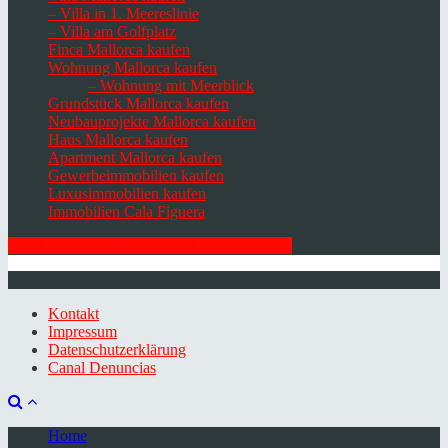
– Villa in 1. Meereslinie
– Villa am Golfplatz
Finca Mallorca kaufen
Wohnung Mallorca kaufen
– Wohnung mit Meerblick
Grundstück Mallorca kaufen
Neubauprojekte Mallorca kaufen
Haus Mallorca kaufen
Apartment Mallorca kaufen
Gewerbeimmobilien kaufen
Luxusimmobilien kaufen
Immobilien Cala Figuera
HIER ZUM NEWSLETTER ANMELDEN
© 2026 Minkner & Bonitz S.L. | Mallorca
Kontakt
Impressum
Datenschutzerklärung
Canal Denuncias
Home