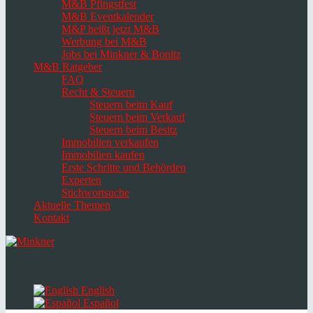
M&B Pfingstfest
M&B Eventkalender
M&P heißt jetzt M&B
Werbung bei M&B
Jobs bei Minkner & Bonitz
M&B Ratgeber
FAQ
Recht & Steuern
Steuern beim Kauf
Steuern beim Verkauf
Steuern beim Besitz
Immobilien verkaufen
Immobilien kaufen
Erste Schritte und Behörden
Experten
Stichwortsuche
Aktuelle Themen
Kontakt
Navigation
umschalten
Select
language
English
Español