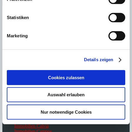
Immobilie anzeigen
Schlafzimmer
2
Badezimmer
2
Grundstück
288 m²
Bebaute Fläche
173 m²
Statistiken
Schlafzimmer
2
Badezimmer
2
Grundstück
288 m²
Bebaute Fläche
173 m²
Baujahr
2012
Marketing
Details zeigen
Cala Murada
Erdgeschoss-Wohnung mit privatem Garten, PKW-Stellplatz
und großem Gemeinschaftspool in Cala Murada
Cookies zulassen
:
Preis
€
375.000
:
27433
Ref
Auswahl erlauben
Immobilie anzeigen
Schlafzimmer
2
Badezimmer
2
Bebaute Fläche
65 m²
Schlafzimmer
2
Badezimmer
2
Bebaute Fläche
65 m²
Baujahr
2015
Nur notwendige Cookies
Immobilien Bendinat
Immobilien Cala Vinyes
Immobilien Calvià
Immobilien Campos