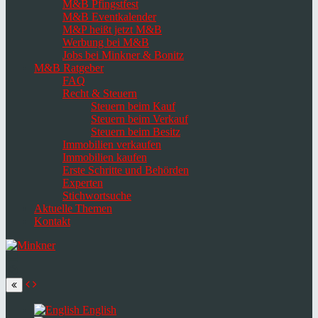
M&B Pfingstfest
M&B Eventkalender
M&P heißt jetzt M&B
Werbung bei M&B
Jobs bei Minkner & Bonitz
M&B Ratgeber
FAQ
Recht & Steuern
Steuern beim Kauf
Steuern beim Verkauf
Steuern beim Besitz
Immobilien verkaufen
Immobilien kaufen
Erste Schritte und Behörden
Experten
Stichwortsuche
Aktuelle Themen
Kontakt
Navigation
umschalten
Select
language
English