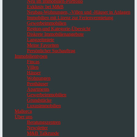
Neu im Immobilien-Portfolio
Exklusiv bei M&B
Neubau-Wohnungen, -Villen und -Häuser in Anlagen
Immobilien mit Lizenz zur Ferienvermietung
Gewerbeimmobilien
Region-und Kategorie-Übersicht
Diskrete Immobilienangebote
Langzeitmiete
Meine Favoriten
Persönlicher Suchauftrag
Immobilientypen
Fincas
Villen
Häuser
Wohnungen
Penthäuser
Apartments
Gewerbeimmobilien
Grundstücke
Luxusimmobilien
Mallorca
Über uns
Beratungszentren
Newsletter
M&B Talkrunde