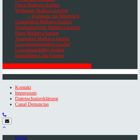
Finca Mallorca kaufen
Wohnung Mallorca kaufen
– Wohnung mit Meerblick
Grundstück Mallorca kaufen
Neubauprojekte Mallorca kaufen
Haus Mallorca kaufen
Apartment Mallorca kaufen
Gewerbeimmobilien kaufen
Luxusimmobilien kaufen
Immobilien Cala Figuera
HIER ZUM NEWSLETTER ANMELDEN
© 2026 Minkner & Bonitz S.L. | Mallorca
Kontakt
Impressum
Datenschutzerklärung
Canal Denuncias
Home