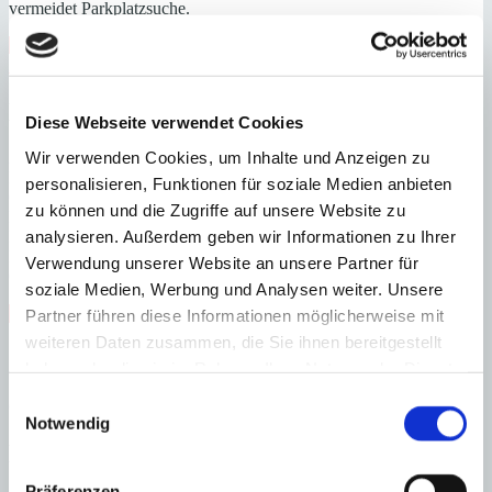
vermeidet Parkplatzsuche.
gepflegt
Immobilie in Anlage
Nähe Golfplatz
Nähe
Zentrum
Swimmingpool
Zentrum
Energieeffizienz
Diese Webseite verwendet Cookies
Wir verwenden Cookies, um Inhalte und Anzeigen zu
A
B
personalisieren, Funktionen für soziale Medien anbieten
C
zu können und die Zugriffe auf unsere Website zu
D
analysieren. Außerdem geben wir Informationen zu Ihrer
E
F
Verwendung unserer Website an unsere Partner für
G
soziale Medien, Werbung und Analysen weiter. Unsere
Steuern beim Immobilienkauf auf Mallorca!
Partner führen diese Informationen möglicherweise mit
weiteren Daten zusammen, die Sie ihnen bereitgestellt
Zuständiges Büro
haben oder die sie im Rahmen Ihrer Nutzung der Dienste
gesammelt haben.
Einwilligungsauswahl
OFICINA SANTANYI | Mirjana Antic
0034971163400
Notwendig
Haftungs- und Courtageklausel
Präferenzen