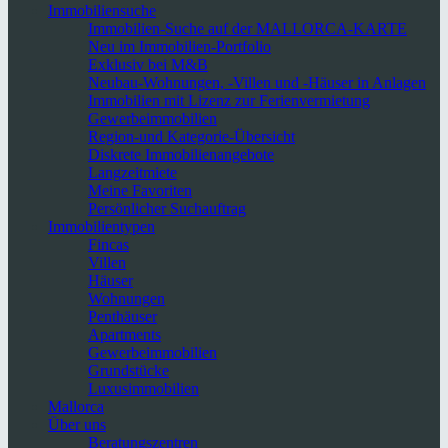
Immobiliensuche
Immobilien-Suche auf der MALLORCA-KARTE
Neu im Immobilien-Portfolio
Exklusiv bei M&B
Neubau-Wohnungen, -Villen und -Häuser in Anlagen
Immobilien mit Lizenz zur Ferienvermietung
Gewerbeimmobilien
Region-und Kategorie-Übersicht
Diskrete Immobilienangebote
Langzeitmiete
Meine Favoriten
Persönlicher Suchauftrag
Immobilientypen
Fincas
Villen
Häuser
Wohnungen
Penthäuser
Apartments
Gewerbeimmobilien
Grundstücke
Luxusimmobilien
Mallorca
Über uns
Beratungszentren