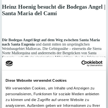
Heinz Hoenig besucht die Bodegas Angel |
Santa Maria del Camí
Die Bodegas Angel liegt auf dem Weg zwischen Santa Maria
nach Santa Eugenia
und damit mitten im ursprünglichen
Weinbaugebiet Mallorcas. Die Gebirgsnähe – einerseits die Sierra
Norte Mallorquina und andererseits der Bergrücken von Santa
Eugenia – schafft ein einzigartiges Mikroklima, das den Weinen von
Bodegas Angel Ausdruck und Identität verleiht. Die Bodega selbst
beeindruckt durch ihre mallorquinische Bauweise mit
Steinverkleidung des typischen, roten Steines der Region und große
Fenster. Angebaut und produziert wird auf 17 ha Weinbergen,
sämtlich im Eigentum der Bodegas Angel. Kultiviert wird eine
Diese Webseite verwendet Cookies
Mischung aus traditionellen mallorquinischen Rebsorten Prensal
Blanc (Moll) und Manto Negro zusammen mit den französischen
Wir verwenden Cookies, um Inhalte und Anzeigen zu
Sorten Chardonnay, Viognier, Merlot und Cabernet Sauvignon. Die
personalisieren, Funktionen für soziale Medien anbieten
Weine der Bodegas Angel werden unter Achtung traditioneller
zu können und die Zugriffe auf unsere Website zu
Kunst und Nutzung neuer oenologischen Methoden ausgebaut.
analysieren. Außerdem geben wir Informationen zu Ihrer