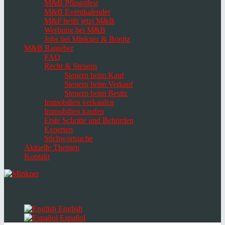
M&B Pfingstfest
M&B Eventkalender
M&P heißt jetzt M&B
Werbung bei M&B
Jobs bei Minkner & Bonitz
M&B Ratgeber
FAQ
Recht & Steuern
Steuern beim Kauf
Steuern beim Verkauf
Steuern beim Besitz
Immobilien verkaufen
Immobilien kaufen
Erste Schritte und Behörden
Experten
Stichwortsuche
Aktuelle Themen
Kontakt
Navigation
umschalten
Select
language
English
Español