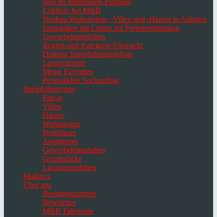
Neu im Immobilien-Portfolio
Exklusiv bei M&B
Neubau-Wohnungen, -Villen und -Häuser in Anlagen
Immobilien mit Lizenz zur Ferienvermietung
Gewerbeimmobilien
Region-und Kategorie-Übersicht
Diskrete Immobilienangebote
Langzeitmiete
Meine Favoriten
Persönlicher Suchauftrag
Immobilientypen
Fincas
Villen
Häuser
Wohnungen
Penthäuser
Apartments
Gewerbeimmobilien
Grundstücke
Luxusimmobilien
Mallorca
Über uns
Beratungszentren
Newsletter
M&B Talkrunde