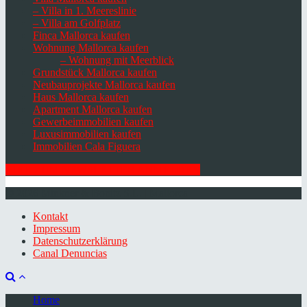
– Villa in 1. Meereslinie
– Villa am Golfplatz
Finca Mallorca kaufen
Wohnung Mallorca kaufen
– Wohnung mit Meerblick
Grundstück Mallorca kaufen
Neubauprojekte Mallorca kaufen
Haus Mallorca kaufen
Apartment Mallorca kaufen
Gewerbeimmobilien kaufen
Luxusimmobilien kaufen
Immobilien Cala Figuera
HIER ZUM NEWSLETTER ANMELDEN
© 2026 Minkner & Bonitz S.L. | Mallorca
Kontakt
Impressum
Datenschutzerklärung
Canal Denuncias
Home