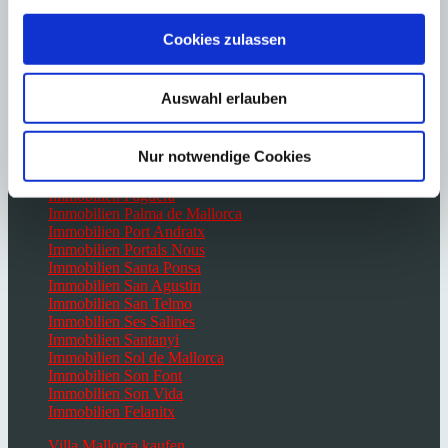
Immobilien Camp de Mar
Immobilien Cas Catala
Cookies zulassen
Immobilien Costa d’en Blanes
Immobilien Costa de la Calma
Immobilien El Toro
Auswahl erlauben
Immobilien Es Capdella
Immobilien Génova
Immobilien Portocolom
Nur notwendige Cookies
Immobilien Campos
Immobilien Paguera
Immobilien Palma de Mallorca
Immobilien Port Andratx
Immobilien Portals Nous
Immobilien Santa Ponsa
Immobilien San Agustin
Immobilien San Telmo
Immobilien Ses Salines
Immobilien Santanyi
Immobilien Sol de Mallorca
Immobilien Son Font
Immobilien Son Vida
Immobilien Felanitx
Villa Mallorca kaufen