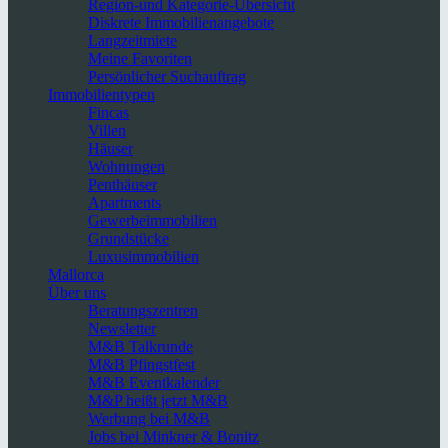
Region-und Kategorie-Übersicht
Diskrete Immobilienangebote
Langzeitmiete
Meine Favoriten
Persönlicher Suchauftrag
Immobilientypen
Fincas
Villen
Häuser
Wohnungen
Penthäuser
Apartments
Gewerbeimmobilien
Grundstücke
Luxusimmobilien
Mallorca
Über uns
Beratungszentren
Newsletter
M&B Talkrunde
M&B Pfingstfest
M&B Eventkalender
M&P heißt jetzt M&B
Werbung bei M&B
Jobs bei Minkner & Bonitz