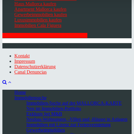
Haus Mallorca kaufen
Apartment Mallorca kaufen
Gewerbeimmobilien kaufen
Luxusimmobilien kaufen
Immobilien Cala Figuera
HIER ZUM NEWSLETTER ANMELDEN
© 2026 Minkner & Bonitz S.L. | Mallorca
Kontakt
Impressum
Datenschutzerklärung
Canal Denuncias
Home
Immobiliensuche
Immobilien-Suche auf der MALLORCA-KARTE
Neu im Immobilien-Portfolio
Exklusiv bei M&B
Neubau-Wohnungen, -Villen und -Häuser in Anlagen
Immobilien mit Lizenz zur Ferienvermietung
Gewerbeimmobilien