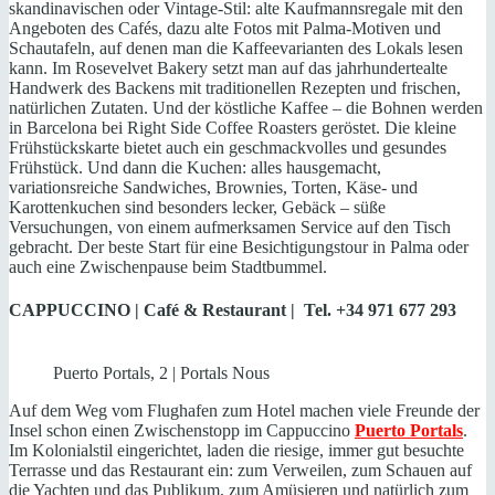
skandinavischen oder Vintage-Stil: alte Kaufmannsregale mit den
Angeboten des Cafés, dazu alte Fotos mit Palma-Motiven und
Schautafeln, auf denen man die Kaffeevarianten des Lokals lesen
kann. Im Rosevelvet Bakery setzt man auf das jahrhundertealte
Handwerk des Backens mit traditionellen Rezepten und frischen,
natürlichen Zutaten. Und der köstliche Kaffee – die Bohnen werden
in Barcelona bei Right Side Coffee Roasters geröstet. Die kleine
Frühstückskarte bietet auch ein geschmackvolles und gesundes
Frühstück. Und dann die Kuchen: alles hausgemacht,
variationsreiche Sandwiches, Brownies, Torten, Käse- und
Karottenkuchen sind besonders lecker, Gebäck – süße
Versuchungen, von einem aufmerksamen Service auf den Tisch
gebracht. Der beste Start für eine Besichtigungstour in Palma oder
auch eine Zwischenpause beim Stadtbummel.
CAPPUCCINO | Café & Restaurant | Tel. +34 971 677 293
Puerto Portals, 2 | Portals Nous
Auf dem Weg vom Flughafen zum Hotel machen viele Freunde der
Insel schon einen Zwischenstopp im Cappuccino
Puerto Portals
.
Im Kolonialstil eingerichtet, laden die riesige, immer gut besuchte
Terrasse und das Restaurant ein: zum Verweilen, zum Schauen auf
die Yachten und das Publikum, zum Amüsieren und natürlich zum