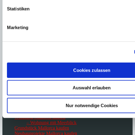
Immobilien Portocolom
Statistiken
Immobilien Campos
Immobilien Paguera
Immobilien Palma de Mallorca
Marketing
Immobilien Port Andratx
Immobilien Portals Nous
Immobilien Santa Ponsa
Immobilien San Agustin
Immobilien San Telmo
Immobilien Ses Salines
Immobilien Santanyi
Immobilien Sol de Mallorca
Cookies zulassen
Immobilien Son Font
Immobilien Son Vida
Immobilien Felanitx
Auswahl erlauben
Villa Mallorca kaufen
– Villa in 1. Meereslinie
Nur notwendige Cookies
– Villa am Golfplatz
Finca Mallorca kaufen
Wohnung Mallorca kaufen
– Wohnung mit Meerblick
Grundstück Mallorca kaufen
Neubauprojekte Mallorca kaufen