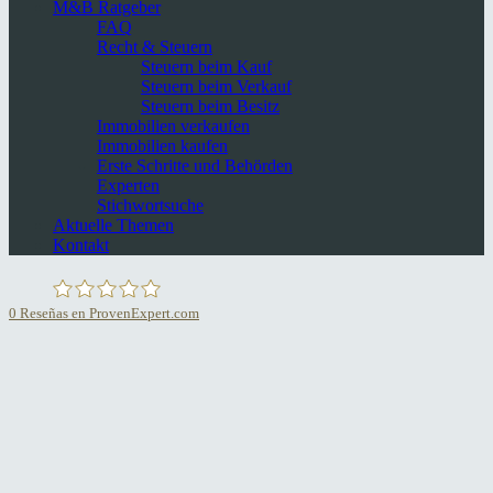
M&B Ratgeber
FAQ
Recht & Steuern
Steuern beim Kauf
Steuern beim Verkauf
Steuern beim Besitz
Immobilien verkaufen
Immobilien kaufen
Erste Schritte und Behörden
Experten
Stichwortsuche
Aktuelle Themen
Kontakt
0
Reseñas en ProvenExpert.com
Minkner & Partner S.L.