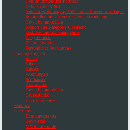
Neu im Immobilien-Portfolio
Exklusiv bei M&B
Neubau-Wohnungen, -Villen und -Häuser in Anlagen
Immobilien mit Lizenz zur Ferienvermietung
Gewerbeimmobilien
Region-und Kategorie-Übersicht
Diskrete Immobilienangebote
Langzeitmiete
Meine Favoriten
Persönlicher Suchauftrag
Immobilientypen
Fincas
Villen
Häuser
Wohnungen
Penthäuser
Apartments
Gewerbeimmobilien
Grundstücke
Luxusimmobilien
Mallorca
Über uns
Beratungszentren
Newsletter
M&B Talkrunde