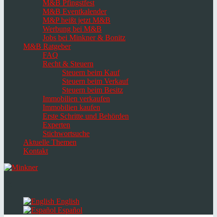
M&B Pfingstfest
M&B Eventkalender
M&P heißt jetzt M&B
Werbung bei M&B
Jobs bei Minkner & Bonitz
M&B Ratgeber
FAQ
Recht & Steuern
Steuern beim Kauf
Steuern beim Verkauf
Steuern beim Besitz
Immobilien verkaufen
Immobilien kaufen
Erste Schritte und Behörden
Experten
Stichwortsuche
Aktuelle Themen
Kontakt
Navigation
umschalten
Select
language
English
Español