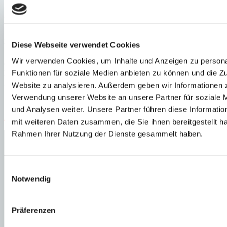
und Kuchen, Säften, frischen Drinks und kleinen Snacks, frischen
Salaten und einer kleinen Karte verwöhnen die Brüder Klinglmair
ihre einheimischen und internationalen Gäste. Mittwochs ist ab
16.00 h „Ladys First-Time“ angesagt: Jede Dame erhält ein Glas
Prosecco; bei vier Ladies gibt`s „eine Flasche Prosecco Fashion
Diese Webseite verwendet Cookies
Victim Rosé aufs Haus“. In lauen Sommernächten auf der Terrasse,
wenn es kühler wird, drinnen, kann man den Abend mit einem
Wir verwenden Cookies, um Inhalte und Anzeigen zu persona
Cocktail ausklingen lassen. Mit ihrer aufmerksamen und
Funktionen für soziale Medien anbieten zu können und die Zu
liebenswürdigen Art konnten die Klinglmairs viele Stammgäste
gewinnen.
Website zu analysieren. Außerdem geben wir Informationen z
Verwendung unserer Website an unsere Partner für soziale
und Analysen weiter. Unsere Partner führen diese Informati
Zurück zur Übersicht
mit weiteren Daten zusammen, die Sie ihnen bereitgestellt ha
Rahmen Ihrer Nutzung der Dienste gesammelt haben.
Immobilien Bendinat
Immobilien Cala Vinyes
Immobilien Calvià
Immobilien Campos
Einwilligungsauswahl
Immobilien Camp de Mar
Notwendig
Immobilien Cas Catala
Immobilien Costa d’en Blanes
Immobilien Costa de la Calma
Immobilien El Toro
Präferenzen
Immobilien Es Capdella
Immobilien Génova