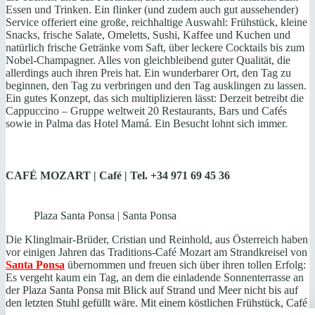
Essen und Trinken. Ein flinker (und zudem auch gut aussehender)
Service offeriert eine große, reichhaltige Auswahl: Frühstück, kleine
Snacks, frische Salate, Omeletts, Sushi, Kaffee und Kuchen und
natürlich frische Getränke vom Saft, über leckere Cocktails bis zum
Nobel-Champagner. Alles von gleichbleibend guter Qualität, die
allerdings auch ihren Preis hat. Ein wunderbarer Ort, den Tag zu
beginnen, den Tag zu verbringen und den Tag ausklingen zu lassen.
Ein gutes Konzept, das sich multiplizieren lässt: Derzeit betreibt die
Cappuccino – Gruppe weltweit 20 Restaurants, Bars und Cafés
sowie in Palma das Hotel Mamá. Ein Besucht lohnt sich immer.
CAFÉ MOZART | Café | Tel. +34 971 69 45 36
Plaza Santa Ponsa | Santa Ponsa
Die Klinglmair-Brüder, Cristian und Reinhold, aus Österreich haben
vor einigen Jahren das Traditions-Café Mozart am Strandkreisel von
Santa Ponsa
übernommen und freuen sich über ihren tollen Erfolg:
Es vergeht kaum ein Tag, an dem die einladende Sonnenterrasse an
der Plaza Santa Ponsa mit Blick auf Strand und Meer nicht bis auf
den letzten Stuhl gefüllt wäre. Mit einem köstlichen Frühstück, Café