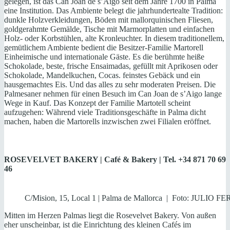
gelegen, ist das Can Joan de s’Aigo seit dem Jahre 1700 in Palma
eine Institution. Das Ambiente belegt die jahrhundertealte Tradition:
dunkle Holzverkleidungen, Böden mit mallorquinischen Fliesen,
goldgerahmte Gemälde, Tische mit Marmorplatten und einfachen
Holz- oder Korbstühlen, alte Kronleuchter. In diesem traditionellem,
gemütlichem Ambiente bedient die Besitzer-Familie Martorell
Einheimische und internationale Gäste. Es die berühmte heiße
Schokolade, beste, frische Ensaimadas, gefüllt mit Aprikosen oder
Schokolade, Mandelkuchen, Cocas. feinstes Gebäck und ein
hausgemachtes Eis. Und das alles zu sehr moderaten Preisen. Die
Palmesaner nehmen für einen Besuch im Can Joan de s’Aigo lange
Wege in Kauf. Das Konzept der Familie Martotell scheint
aufzugehen: Während viele Traditionsgeschäfte in Palma dicht
machen, haben die Martorells inzwischen zwei Filialen eröffnet.
ROSEVELVET BAKERY | Café & Bakery | Tel. +34 871 70 69
46
C/Mision, 15, Local 1 | Palma de Mallorca | Foto: JULIO F
Mitten im Herzen Palmas liegt die Rosevelvet Bakery. Von außen
eher unscheinbar, ist die Einrichtung des kleinen Cafés im