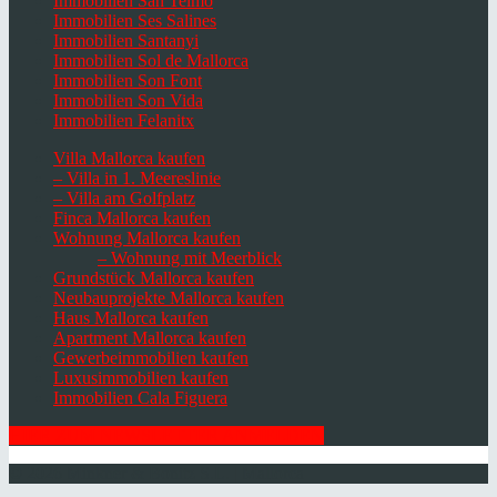
Immobilien San Telmo
Immobilien Ses Salines
Immobilien Santanyi
Immobilien Sol de Mallorca
Immobilien Son Font
Immobilien Son Vida
Immobilien Felanitx
Villa Mallorca kaufen
– Villa in 1. Meereslinie
– Villa am Golfplatz
Finca Mallorca kaufen
Wohnung Mallorca kaufen
– Wohnung mit Meerblick
Grundstück Mallorca kaufen
Neubauprojekte Mallorca kaufen
Haus Mallorca kaufen
Apartment Mallorca kaufen
Gewerbeimmobilien kaufen
Luxusimmobilien kaufen
Immobilien Cala Figuera
HIER ZUM NEWSLETTER ANMELDEN
© 2026 Minkner & Bonitz S.L. | Mallorca