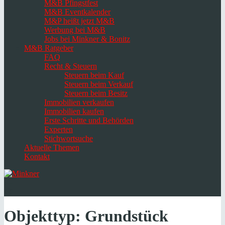
M&B Pfingstfest
M&B Eventkalender
M&P heißt jetzt M&B
Werbung bei M&B
Jobs bei Minkner & Bonitz
M&B Ratgeber
FAQ
Recht & Steuern
Steuern beim Kauf
Steuern beim Verkauf
Steuern beim Besitz
Immobilien verkaufen
Immobilien kaufen
Erste Schritte und Behörden
Experten
Stichwortsuche
Aktuelle Themen
Kontakt
Navigation
umschalten
Select
language
Objekttyp:
Grundstück