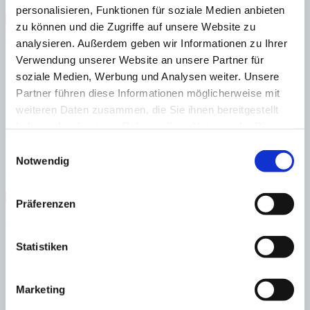
:
27402
Ref
personalisieren, Funktionen für soziale Medien anbieten
Immobilie anzeigen
zu können und die Zugriffe auf unsere Website zu
Grundstück
421 m²
analysieren. Außerdem geben wir Informationen zu Ihrer
Grundstück
421 m²
Verwendung unserer Website an unsere Partner für
soziale Medien, Werbung und Analysen weiter. Unsere
Partner führen diese Informationen möglicherweise mit
weiteren Daten zusammen, die Sie ihnen bereitgestellt
haben oder die sie im Rahmen Ihrer Nutzung der Dienste
Camp de Mar
Meerblick-Grundstück mit exklusivem Villenprojekt
gesammelt haben.
Einwilligungsauswahl
:
Notwendig
Preis
€
2.450.000
:
27032
Ref
Immobilie anzeigen
Präferenzen
Grundstück
1.006 m²
Bebaute Fläche
506 m²
Grundstück
1.006 m²
Bebaute Fläche
506 m²
Statistiken
Marketing