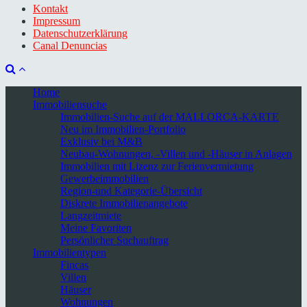
Kontakt
Impressum
Datenschutzerklärung
Canal Denuncias
Home
Immobiliensuche
Immobilien-Suche auf der MALLORCA-KARTE
Neu im Immobilien-Portfolio
Exklusiv bei M&B
Neubau-Wohnungen, -Villen und -Häuser in Anlagen
Immobilien mit Lizenz zur Ferienvermietung
Gewerbeimmobilien
Region-und Kategorie-Übersicht
Diskrete Immobilienangebote
Langzeitmiete
Meine Favoriten
Persönlicher Suchauftrag
Immobilientypen
Fincas
Villen
Häuser
Wohnungen