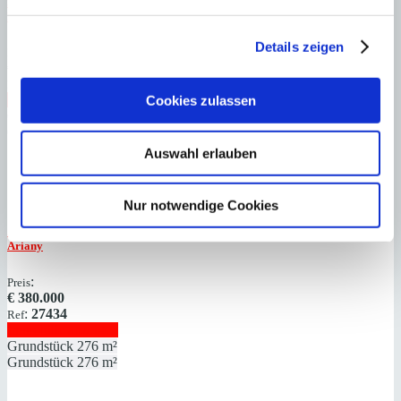
Sencelles
Für Weinliebhaber: Grundstück mit eigenem Weinberg und
Panoramablick auf das Tramuntana-Gebirge
Details zeigen
:
Preis
€
759.000
:
27447
Ref
Immobilie anzeigen
Cookies zulassen
Grundstück
28.311 m²
Grundstück
28.311 m²
Auswahl erlauben
Nur notwendige Cookies
Ariany
Charmantes Baugrundstück mit Stadthausprojekt im Herzen von
Ariany
:
Preis
€
380.000
:
27434
Ref
Immobilie anzeigen
Grundstück
276 m²
Grundstück
276 m²