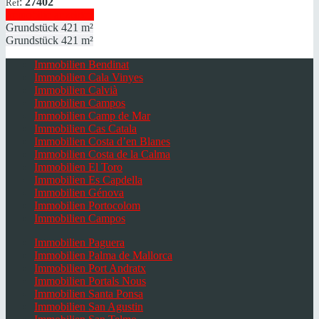
:
27402
Ref
Immobilie anzeigen
Grundstück
421 m²
Grundstück
421 m²
Immobilien Bendinat
Immobilien Cala Vinyes
Immobilien Calvià
Immobilien Campos
Immobilien Camp de Mar
Immobilien Cas Catala
Immobilien Costa d’en Blanes
Immobilien Costa de la Calma
Immobilien El Toro
Immobilien Es Capdella
Immobilien Génova
Immobilien Portocolom
Immobilien Campos
Immobilien Paguera
Immobilien Palma de Mallorca
Immobilien Port Andratx
Immobilien Portals Nous
Immobilien Santa Ponsa
Immobilien San Agustin