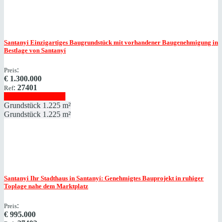
Santanyi
Einzigartiges Baugrundstück mit vorhandener Baugenehmigung in
Bestlage von Santanyí
:
Preis
€
1.300.000
:
27401
Ref
Immobilie anzeigen
Grundstück
1.225 m²
Grundstück
1.225 m²
Santanyi
Ihr Stadthaus in Santanyí: Genehmigtes Bauprojekt in ruhiger
Toplage nahe dem Marktplatz
:
Preis
€
995.000