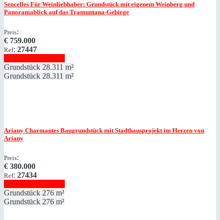
Sencelles
Für Weinliebhaber: Grundstück mit eigenem Weinberg und
Panoramablick auf das Tramuntana-Gebirge
:
Preis
€
759.000
:
27447
Ref
Immobilie anzeigen
Grundstück
28.311 m²
Grundstück
28.311 m²
Ariany
Charmantes Baugrundstück mit Stadthausprojekt im Herzen von
Ariany
:
Preis
€
380.000
:
27434
Ref
Immobilie anzeigen
Grundstück
276 m²
Grundstück
276 m²