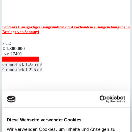
Santanyi
Einzigartiges Baugrundstück mit vorhandener Baugenehmigung in
Bestlage von Santanyí
:
Preis
€
1.300.000
:
27401
Ref
Immobilie anzeigen
Grundstück
1.225 m²
Grundstück
1.225 m²
Santanyi
Ihr Stadthaus in Santanyí: Genehmigtes Bauprojekt in ruhiger
Toplage nahe dem Marktplatz
Diese Webseite verwendet Cookies
:
Preis
Wir verwenden Cookies, um Inhalte und Anzeigen zu
€
995.000