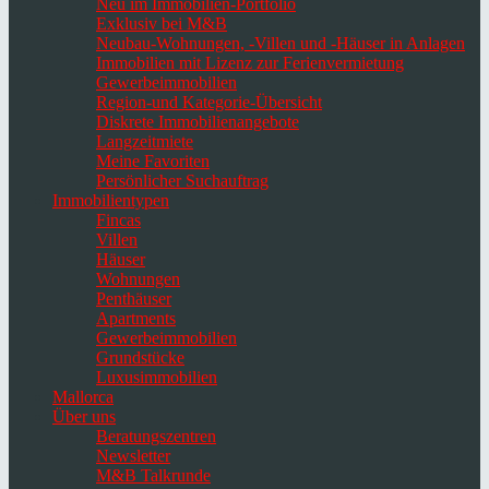
Neu im Immobilien-Portfolio
Exklusiv bei M&B
Neubau-Wohnungen, -Villen und -Häuser in Anlagen
Immobilien mit Lizenz zur Ferienvermietung
Gewerbeimmobilien
Region-und Kategorie-Übersicht
Diskrete Immobilienangebote
Langzeitmiete
Meine Favoriten
Persönlicher Suchauftrag
Immobilientypen
Fincas
Villen
Häuser
Wohnungen
Penthäuser
Apartments
Gewerbeimmobilien
Grundstücke
Luxusimmobilien
Mallorca
Über uns
Beratungszentren
Newsletter
M&B Talkrunde